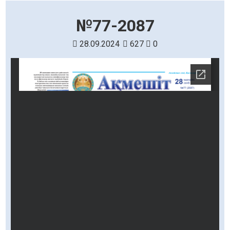
№77-2087
28.09.2024
627
0