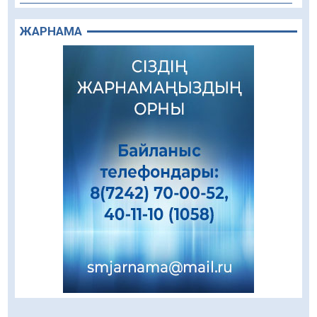
Құрылыс қарқыны – қала дамуының айғағы
ЖАРНАМА
08.08.2026
88
0
Зәулім ғимараттарда туған жерді түлеткен
азаматтардың қолтаңбасы бар
08.08.2026
217
0
Еңбегі ерлікпен тең мамандық
08.08.2026
83
0
Даналықтың шырағданы, ой-сананың
шамшырағы
08.08.2026
60
0
Кенеге қарсы залалсыздандыру жұмыстары
жүргізілуде
07.08.2026
77
0
Балалардың жазғы демалысындағы