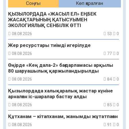
Соңғы
Көп қаралған
ҚЫЗЫЛОРДАДА «ЖАСЫЛ ЕЛ» ЕҢБЕК
ЖАСАҚТАРЫНЫҢ ҚАТЫСУЫМЕН
ЭКОЛОГИЯЛЫҚ СЕНБІЛІК ӨТТІ
08.08.2026
53
0
Жер ресурстары тиімді игерілуде
08.08.2026
77
0
Өңірде «Кең дала-2» бағдарламасы арқылы
80 шаруашылық қаржыландырылды
08.08.2026
84
0
Қызылордада халықаралық жастар күніне
арналған іс-шаралар бастау алды
08.08.2026
85
0
Құтханам – кітапханам, жанымды жұтатпаған
08.08.2026
91
0