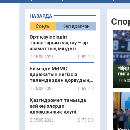
НАЗАРДА
Спо
Соңғы
Көп қаралған
Өрт қауіпсіздігі
талаптарын сақтау – әр
азаматтың міндеті
05.08.2026
83
0
«Қай
Елімізде МӘМС
лига
қаражатын негізсіз
«Лев
төлемдерден қорғаудың
05.0
жаңа жүйесі құрылуда
05.08.2026
69
0
Қазгидромет тамызда
кей өңірлерде
құрғақшылық қаупі
жоғары екенін болжады
05.08.2026
73
0