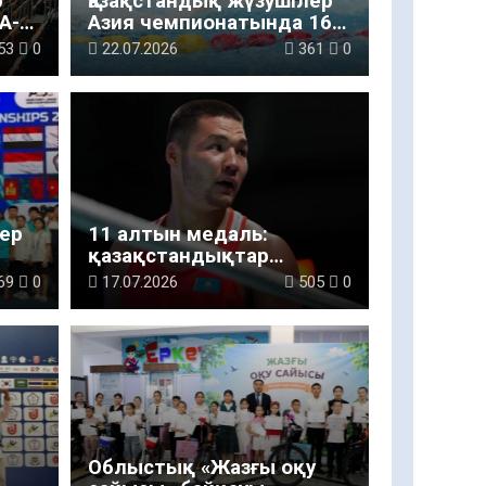
р
Қазақстандық жүзушілер
А-
Азия чемпионатында 16
нші
медаль жеңіп алды
53
0
22.07.2026
361
0
дер
11 алтын медаль:
қазақстандықтар
бокстан Азия
69
0
17.07.2026
505
0
чемпионатында триумф
жасады
Облыстық «Жазғы оқу