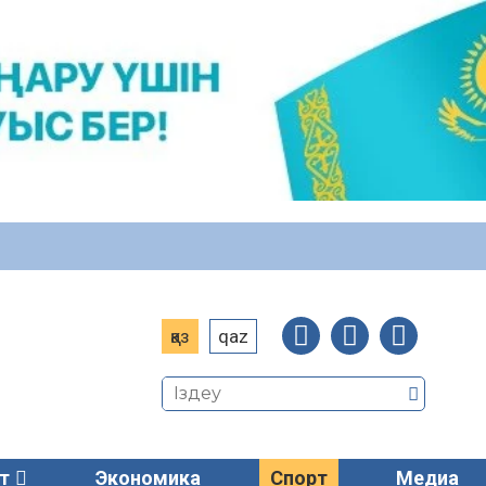
қаз
qaz
т
Экономика
Спорт
Медиа