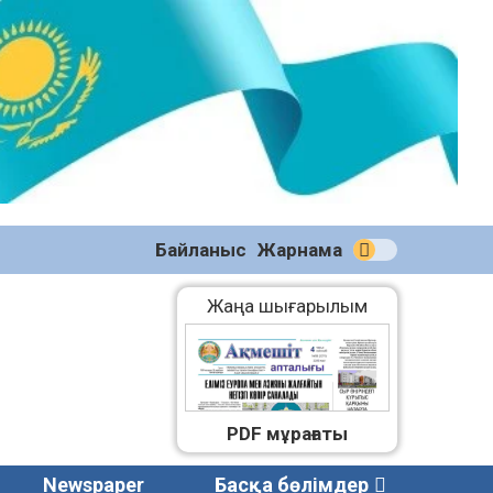
№58
(2270)
04.08.2026
Байланыс
Жарнама
Жаңа шығарылым
PDF мұрағаты
Newspaper
Басқа бөлімдер