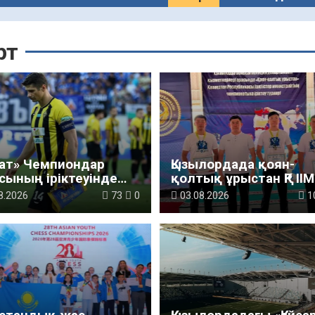
рт
рат» Чемпиондар
Қызылордада қоян-
сының іріктеуінде
қолтық ұрыстан ҚР ІІМ
скиге» есе жіберді
чемпионатына іріктеу
8.2026
73
0
03.08.2026
1
турнирі өтті