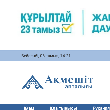
Бейсенбі, 06 тамыз, 14:21
Қоғам
Қала тынысы
Рухания