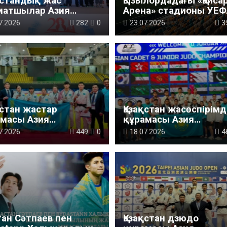
қстандық жас
Қызылордадағы «Қайса
матшылар Азия
Арена» стадионы УЕФ
пионатында 13
ның ең жоғары-төрті
7.2026
282
0
23.07.2026
3
аль жеңіп алды
санатын алды
қстан жастар
Қазақстан жасөспірім
масы Азия
құрамасы Азия
пионатын 8
чемпионатын екі
7.2026
449
0
18.07.2026
4
демен бастады
алтынмен аяқтады
ан Сәтпаев пен
Қазақстан дзюдо