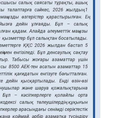
басшысы салық саясаты тұрақты, ашық
сы талаптарға сәйкес, 2026 жылдың 1
 маңызды өзгерістер қарастырылған. Ең
йызға дейін ұлғаяды. Бұл – салық
талған қадам. Алайда әлеуметтік маңызы
ты қызметтер бұл салықтан босатылады.
зметтерге ҚҚС 2026 жылдан бастап 5
ңімен енгізіледі. Бұл денсаулық сақтау
отыр. Табысы жоғары азаматтар үшін
ысы 8500 АЕК-тен асатын азаматтар 15
ілік қағидатын енгізуге бағытталған.
дейін қысқартылады. Енді өзін-өзі
данушылар және шаруа қожалықтарына
. Бұл – кәсіпкерлерге қолайлы орта
одексі салық төлеушілердің құқығын
пкерлер арасындағы сенімді серіктестік
 қана қоймай, әрбір азаматқа түсіндіру