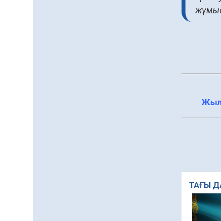
жұмыс
Жыл
ТАҒЫ Д