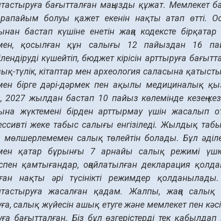
тастыруға бағытталған маңызды құжат. Мемлекет 
арапайым болуы қажет екенін нақты атап өтті. О
рынан бастап күшіне енетін жаңа кодексте бірқатар
мен, қосылған құн салығы 12 пайыздан 16 па
ілендіруді күшейтіп, бюджет кірісін арттыруға бағыт
зық-түлік, кітаптар мен археология саласына қатыс
ен бірге дәрі-дәрмек пен ақылы медициналық қы
, 2027 жылдан бастап 10 пайыз көлемінде кезең-кезе
ына жүктемені бірден арттырмау үшін жасалып 
ессивті жеке табыс салығы енгізіледі. Жылдық таб
 мөлшерлемемен салық төлейтін болады. Бұл әділетт
ен қатар бұрынғы 7 арнайы салық режимі үшке 
пен қамтығандар, оңайлатылған декларация қол
ған нақты әрі түсінікті режимдер қолданылады
тастыруға жасалған қадам. Жалпы, жаңа салық к
уға, салық жүйесін ашық етуге және мемлекет пен кәсі
уға бағытталған. Біз бұл өзгерістерді тек қабылдап