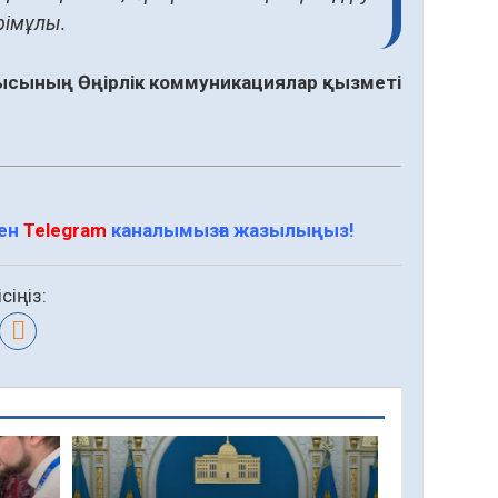
рімұлы.
сының Өңірлік коммуникациялар қызметі
мен
Telegram
каналымызға жазылыңыз!
сіңіз: