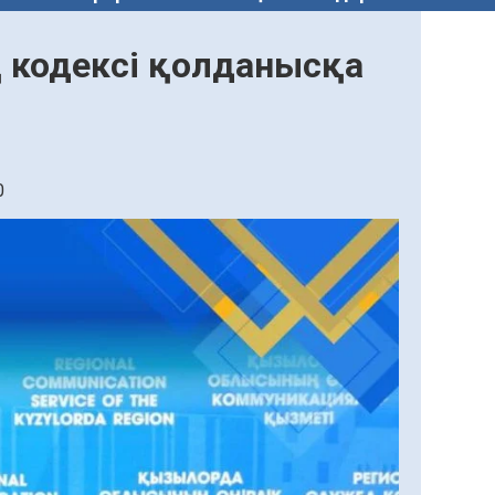
қ кодексі қолданысқа
0