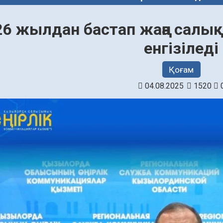
26 жылдан бастап жаңа салы
енгізіледі
Қоғам
04.08.2025
1520