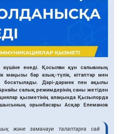
күшіне енеді. Қосылған құн салығының
ік маңызы бар азық-түлік, кітаптар мен
н босатылады. Дәрі-дәрмек пен ақылы
 Арнайы салық режимдерінің саны жетіден
кациялар қызметінің алаңында Қызылорда
асшысының орынбасары Асқар Елеманов
шық және заманауи талаптарға сай