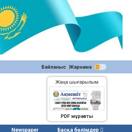
№58
(2270)
04.08.2026
Байланыс
Жарнама
Жаңа шығарылым
PDF мұрағаты
Newspaper
Басқа бөлімдер