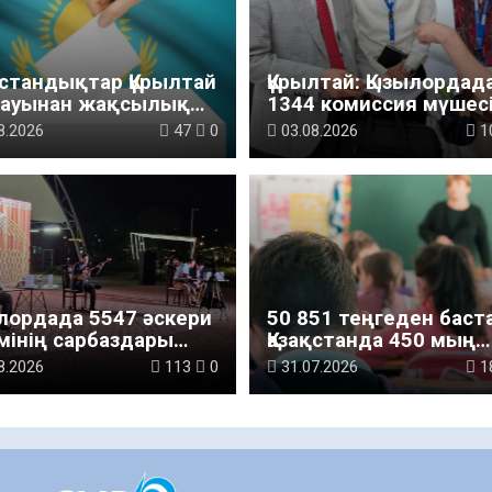
қстандықтар Құрылтай
Құрылтай: Қызылордад
лауынан жақсылық
1344 комиссия мүшесі
ді – қоғамдық пікір
білімі жетілдіріледі
8.2026
47
0
03.08.2026
1
теуі
лордада 5547 әскери
50 851 теңгеден баст
мінің сарбаздары
Қазақстанда 450 мың
басы құндылықтары
мектеп оқушысына а
8.2026
113
0
31.07.2026
1
т болашағы» атты
беріледі
ни-мәдени шараға
ысты