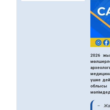
Жаңақорғанда су тарату
станциясы іске қосылды
07.08.2026
70
0
Ауыл шаруашылығы – өңір
экономикасының негізгі
тірегі
07.08.2026
70
0
5547 әскери бөлімінде
2026 жы
«Алғашқы қызмет күні» іс-
мөлшерле
шарасы өтті
археоло
07.08.2026
71
0
медицина
үшке дей
Қоғам тағдырына бейжай
қарамау – әр азаматтың
облысы 
парызы
мәлімдед
06.08.2026
74
0
– Жаң
Құрылтай сайлауы –