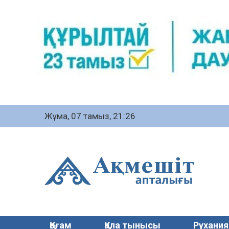
Жұма, 07 тамыз, 21:26
Қоғам
Қала тынысы
Рухания