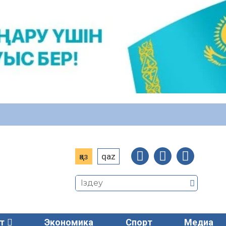
қаз
qaz
т
Экономика
Спорт
Медиа