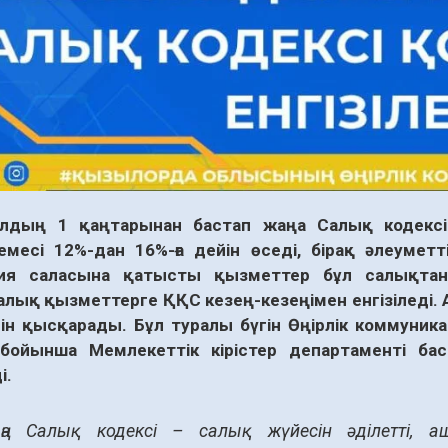
лдың 1 қаңтарынан бастап жаңа Салық кодексі 
месі 12%-дан 16%-ға дейін өседі, бірақ әлеуметт
гия саласына қатысты қызметтер бұл салықта
лық қызметтерге ҚҚС кезең-кезеңімен енгізіледі.
ін қысқарады. Бұл туралы бүгін Өңірлік коммуни
бойынша Мемлекеттік кірістер департаменті б
і.
а Салық кодексі – салық жүйесін әділетті, а