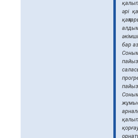
қалып
азаматтық ұстанымды
танытатын маңызды
әрі қ
қадам
06.08.2026
76
0
қаңта
алды
Қызылордада «Саналы
әкімш
ұрпақ – жарқын
болашақ» атты
бар а
кеңейтілген мәжіліс өтті
06.08.2026
74
0
Соным
пайыз
Open Air: Қызылорда
салас
облысы полиция
департаменті 20 мыңнан
прогр
астам көрерменнің
06.08.2026
55
0
пайыз
қауіпсіздігін қамтамасыз
Соным
етті
Барлық жаңалық
жұмыс
арнал
қалып
қорға
орнат