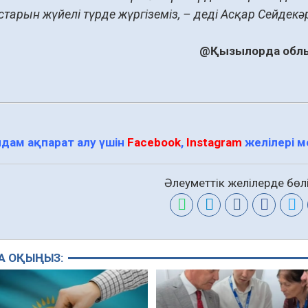
тарын жүйелі түрде жүргіземіз, – деді Асқар Сейдекә
@Қызылорда облы
дам ақпарат алу үшін
Facebook
,
Instagram
желілері 
Әлеуметтік желілерде бөлі
А ОҚЫҢЫЗ: