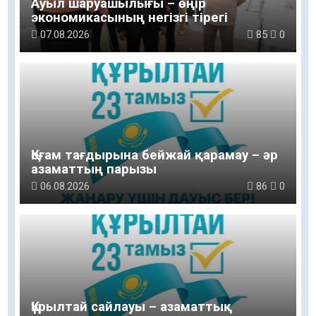
Ауыл шаруашылығы – өңір
экономикасының негізгі тірегі
07.08.2026
85
0
Қоғам тағдырына бейжай қарамау – әр
азаматтың парызы
06.08.2026
86
0
Құрылтай сайлауы – азаматтық