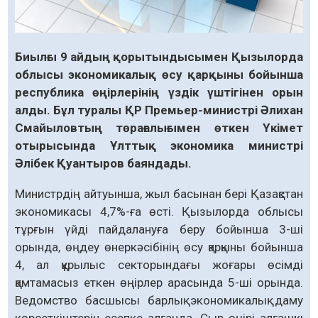
Биылғы 9 айдың қорытындысымен Қызылорда
облысы экономикалық өсу қарқыны бойынша
республика өңірлерінің үздік үштігінен орын
алды. Бұл туралы ҚР Премьер-министрі Әлихан
Смайыловтың төрағалығымен өткен Үкімет
отырысында Ұлттық экономика министрі
Әлібек Қуантыров баяндады.
Министрдің айтуынша, жыл басынан бері Қазақстан
экономикасы 4,7%-ға өсті. Қызылорда облысы
тұрғын үйді пайдалануға беру бойынша 3-ші
орында, өңдеу өнеркәсібінің өсу қарқыны бойынша
4, ал құрылыс секторындағы жоғары өсімді
қамтамасыз еткен өңірлер арасында 5-ші орында.
Ведомство басшысы барлық экономикалық даму