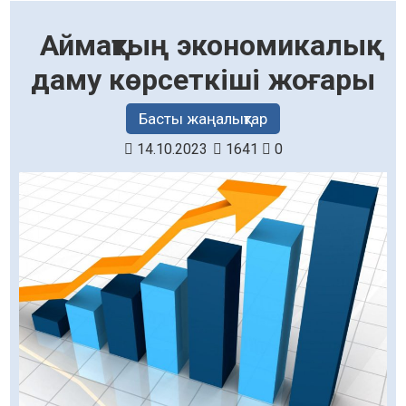
Аймақтың экономикалық
даму көрсеткіші жоғары
Басты жаңалықтар
14.10.2023
1641
0