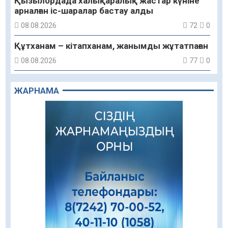
Қызылордада халықаралық жастар күніне
арналған іс-шаралар бастау алды
08.08.2026
72
0
Құтханам – кітапханам, жанымды жұтатпаған
08.08.2026
77
0
Құрылыс қарқыны – қала дамуының айғағы
ЖАРНАМА
08.08.2026
75
0
Зәулім ғимараттарда туған жерді түлеткен
азаматтардың қолтаңбасы бар
08.08.2026
132
0
Еңбегі ерлікпен тең мамандық
08.08.2026
68
0
Даналықтың шырағданы, ой-сананың
шамшырағы
08.08.2026
52
0