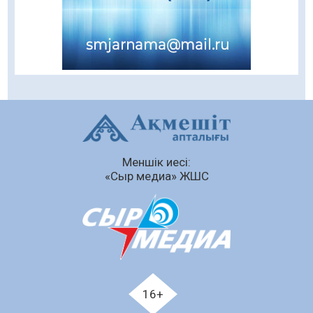
Кенеге қарсы залалсыздандыру жұмыстары
жүргізілуде
07.08.2026
65
0
Балалардың жазғы демалысындағы
қауіпсіздік – тұрақты бақылауда
07.08.2026
83
0
Сыбайлас жемқорлық
Меншік иесі:
07.08.2026
57
0
«Сыр медиа» ЖШС
Аумақтан тыс соттылық – сот төрелігінің
ашықтығы мен қолжетімділігін арттыру
құралы
07.08.2026
59
0
Білім гранты иегерлерінің тізімі шықты
07.08.2026
75
0
16+