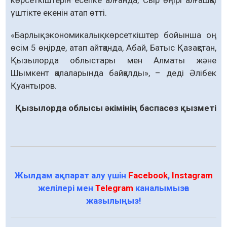
көрсеткіштерін есепке алғанда, Сыр өңірі алғашқы
үштікте екенін атап өтті.
«Барлық экономикалық көрсеткіштер бойынша оң
өсім 5 өңірде, атап айтқанда, Абай, Батыс Қазақстан,
Қызылорда облыстары мен Алматы және
Шымкент қалаларында байқалды», – деді Әлібек
Қуантыров.
Қызылорда облысы әкімінің баспасөз қызметі
Жылдам ақпарат алу үшін
Facebook
,
Instagram
желілері мен
Telegram
каналымызға
жазылыңыз!