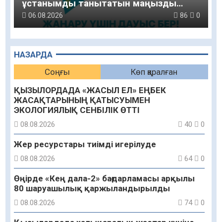
ұстанымды танытатын маңызды
қадам
06.08.2026
86
0
НАЗАРДА
Соңғы
Көп қаралған
ҚЫЗЫЛОРДАДА «ЖАСЫЛ ЕЛ» ЕҢБЕК
ЖАСАҚТАРЫНЫҢ ҚАТЫСУЫМЕН
ЭКОЛОГИЯЛЫҚ СЕНБІЛІК ӨТТІ
08.08.2026
40
0
Жер ресурстары тиімді игерілуде
08.08.2026
64
0
Өңірде «Кең дала-2» бағдарламасы арқылы
80 шаруашылық қаржыландырылды
08.08.2026
74
0