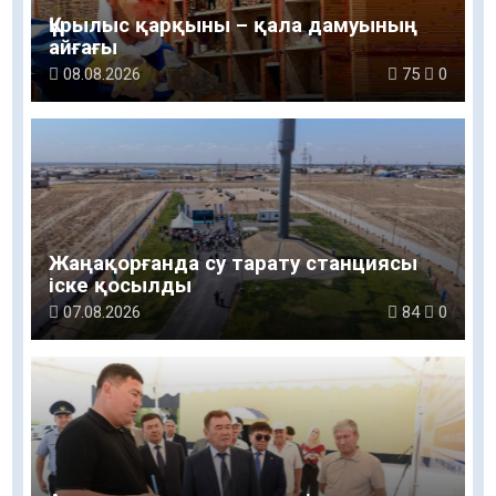
Құрылыс қарқыны – қала дамуының
айғағы
08.08.2026
75
0
Жаңақорғанда су тарату станциясы
іске қосылды
07.08.2026
84
0