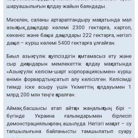
шаруашылығын қолдау жайын баяндады.
Мәселен, саланы әртараптандыру мақса­тында мал
азықтық дақылдар көлемі 2300 гектарға, картоп,
көкөніс және бақша дақыл­дары 222 гектарға, негізгі
дақыл – күріш көлемі 5400 гектарға ұлғайған.
Биыл азық-түлік қауіпсіздігін қамтамасыз ету және
сыр диқандарын мемлекеттік қол­дау мақсатында
«Азық-түлік келісім-шарт корпорациясымен» күріш
өнімін форвардтық сатып алу келісілген. Келісімді
тиімді іске асыру үшін Үкіметтің қолдауымен 1
млрд 200 млн теңге қаралған.
Аймақ басшысы атап айтқан жаңалық­тың бірі –
бүгінде Украина ғалымдарымен бірле­сіп
демонстрациялық алаң ашылуда. Негізгі мақсат – су
тапшылығына байланысты тамшылатып суару