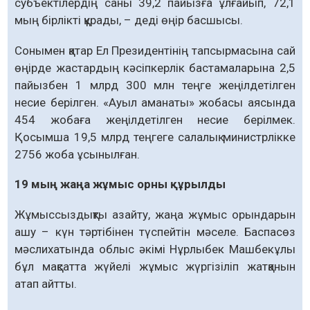
субъектілердің саны 39,2 пайызға ұл­ғайып, 72,1
мың бірлікті құрады, – деді өңір басшысы.
Сонымен қатар Ел Президентінің тапсыр­масына сай
өңірде жастардың кәсіпкерлік бастамаларына 2,5
пайызбен 1 млрд 300 млн теңге жеңілдетілген
несие берілген. «Ауыл аманаты» жобасы аясында
454 жобаға жеңіл­детілген несие берілмек.
Қосымша 19,5 млрд теңгеге салалық министрлікке
2756 жоба ұсынылған.
19 мың жаңа жұмыс орны құрылды
Жұмыссыздықты азайту, жаңа жұмыс орын­дарын
ашу – күн тәртібінен түспейтін мәселе. Баспасөз
мәслихатында облыс әкімі Нұрлыбек Машбекұлы
бұл мақсатта жүйелі жұмыс жүргізіліп жатқанын
атап айтты.