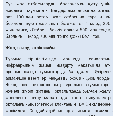
Бұл жас от­басы­ларды баспанамен қамту үшін
жасалған мүмкіндік. Бағдарлама аясында алғаш
рет 100-ден астам жас отбасына тұрғын үй
беріледі. Бұған жергілікті бюджеттен 1 млрд 200
мың теңге, «Отбасы банкі» арқылы 500 млн теңге,
барлығы 1 млрд 700 млн теңге қаржы бөлінген.
Жол, жылу, көлік жайы
Тұрмыс тіршілігімізде маңызды саналатын
инфрақұрылым жайын жақсарту мақсатында ат­
қарылып жатқан жұмыстар да баяндалды. Әсіресе
аймақ үшін өзекті әрі маңызды жоба «Қызылорда-
Жезқазған» автожолының құры­лыс жұмыстары
жүйелі жүріп жатқаны, орта­лықтандырылған жылу
мәселесін шешу мақ­сатында жаңа жылу-электр
орталығының ір­ге­тасы қаланғанын БАҚ өкілдеріне
мәлім­деді. Сон­дай-ақ облыс орталығында қоғамдық