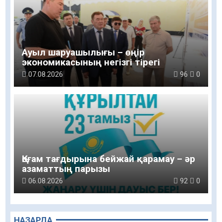
Ауыл шаруашылығы – өңір
экономикасының негізгі тірегі
07.08.2026
96
0
Қоғам тағдырына бейжай қарамау – әр
азаматтың парызы
06.08.2026
92
0
НАЗАРДА