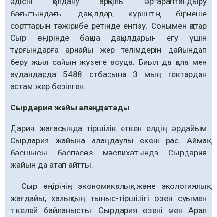
әдісін қолдану арқылы әртараптандыру
бағытындағы дақылдар, кү­ріштің бірнеше
сорттарын тәжірибе ретінде енгізу. Сонымен қатар
Сыр өңірінде бақша дақылдарын егу үшін
тұрғындарға арнайы жер телімдерін дайындап
беру жыл сайын жүзеге асуда. Биыл да қала мен
аудандарда 5488 отбасына 3 мың гектардан
астам жер берілген.
Сырдария жайы алаңдатады
Дария жағасында тіршілік еткен елдің әрдайым
Сырдария жайына алаңдаулы екені рас. Аймақ
басшысы баспасөз мәслихатында Сырдария
жайын да атап айтты.
– Сыр өңірінің экономикалық және эко­логиялық
жағдайы, халықтың тыныс-тіршілігі өзен суымен
тікелей байланысты. Сырдария өзені мен Арал