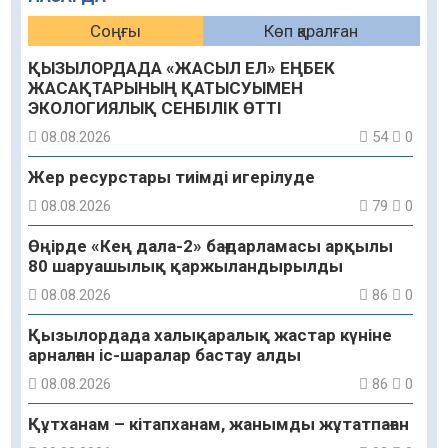
Соңғы
Көп қаралған
ҚЫЗЫЛОРДАДА «ЖАСЫЛ ЕЛ» ЕҢБЕК
ЖАСАҚТАРЫНЫҢ ҚАТЫСУЫМЕН
ЭКОЛОГИЯЛЫҚ СЕНБІЛІК ӨТТІ
08.08.2026
54
0
Жер ресурстары тиімді игерілуде
08.08.2026
79
0
Өңірде «Кең дала-2» бағдарламасы арқылы
80 шаруашылық қаржыландырылды
08.08.2026
86
0
Қызылордада халықаралық жастар күніне
арналған іс-шаралар бастау алды
08.08.2026
86
0
Құтханам – кітапханам, жанымды жұтатпаған