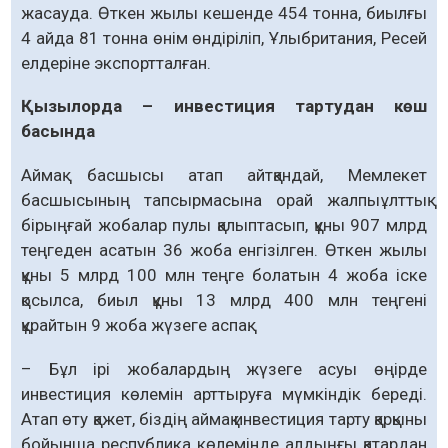
жасауда. Өткен жылы кешенде 454 тонна, биылғы
4 айда 81 тонна өнім өндіріліп, Ұлыбритания, Ресей
елдеріне экспортталған.
Қызылорда – инвестиция тартудан көш
басында
Аймақ басшысы атап айтқандай, Мемлекет
басшысының тапсырмасына орай жалпы­ұлттық
бірыңғай жобалар пулы қалыпта­сып, құны 907 млрд
теңгеден асатын 36 жоба енгізілген. Өткен жылы
құны 5 млрд 100 млн теңге болатын 4 жоба іске
қосылса, биыл құны 13 млрд 400 млн теңгені
құрайтын 9 жоба жүзеге аспақ.
– Бұл ірі жобалардың жүзеге асуы өңірде
инвестиция көлемін арттыруға мүмкіндік бе­реді.
Атап өту қажет, біздің аймақ инвестиция тарту қарқыны
бойынша республика көлемінде алдыңғы қатардан