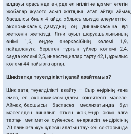
қолдауы арқасында өңірде ел игілігіне қызмет ететін
жобалар жүзеге асып жатқанын атап айтқан аймақ
басшысы биыл 4 айда облысымызда әлеуметтік-
экономикалық дамудың оң динами­касына қол
жеткенін жеткізді. Яғни ауыл шаруа­шылығының
өнімі 1,6, өңдеу өнеркәсібінің көлемі 1,9,
пайдалануға берілген тұрғын үйлер көлемі 2,4,
сауда көлемі 2,5, инвестициялар тарту 42,1, құрылыс
көлемі 44 пайызға артқан.
Шикізатқа тәуелділікті қалай азайтамыз?
Шикізатқа тәуелділікті азайту – Сыр өңі­рінің ғана
емес, ел экономикасындағы көкейтесті мәселе.
Аймақ басшысы баспасөз мәслихатында бұл
мәселеден айналып өткен жоқ. Өңір әкімі алға
тартқан мәліметке сүйенсек, өнеркәсіп өндірісінің
70 пайызға жуық үлесін алатын тау-кен секторында