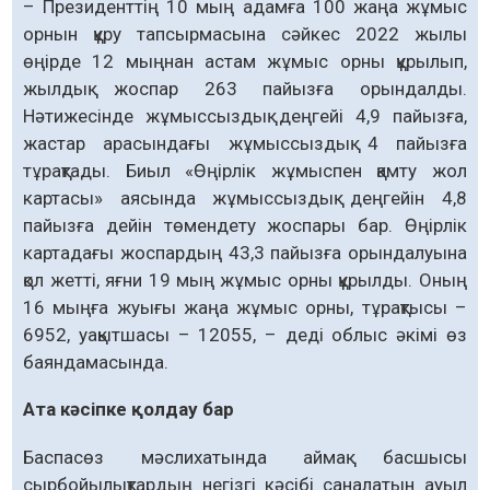
– Президенттің 10 мың адамға 100 жаңа жұмыс
орнын құру тапсырмасына сәйкес 2022 жылы
өңірде 12 мыңнан астам жұмыс орны құрылып,
жылдық жоспар 263 пайызға орындалды.
Нәтижесінде жұмыссыздық дең­гейі 4,9 пайызға,
жастар арасындағы жұмыс­сыздық 4 пайызға
тұрақтады. Биыл «Өңірлік жұмыспен қамту жол
картасы» аясында жұмыссыздық деңгейін 4,8
пайызға дейін төмендету жоспары бар. Өңірлік
картадағы жоспардың 43,3 пайызға орындалуына
қол жетті, яғни 19 мың жұмыс орны құрылды. Оның
16 мыңға жуығы жаңа жұмыс орны, тұрақтысы –
6952, уақытшасы – 12055, – деді облыс әкімі өз
баяндамасында.
Ата кәсіпке қолдау бар
Баспасөз мәслихатында аймақ басшысы
сырбойылықтардың негізгі кәсібі саналатын ауыл