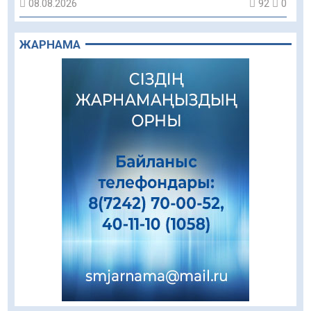
08.08.2026
92
0
Құрылыс қарқыны – қала дамуының айғағы
ЖАРНАМА
08.08.2026
89
0
Зәулім ғимараттарда туған жерді түлеткен
азаматтардың қолтаңбасы бар
08.08.2026
244
0
Еңбегі ерлікпен тең мамандық
08.08.2026
85
0
Даналықтың шырағданы, ой-сананың
шамшырағы
08.08.2026
62
0
Кенеге қарсы залалсыздандыру жұмыстары
жүргізілуде
07.08.2026
78
0