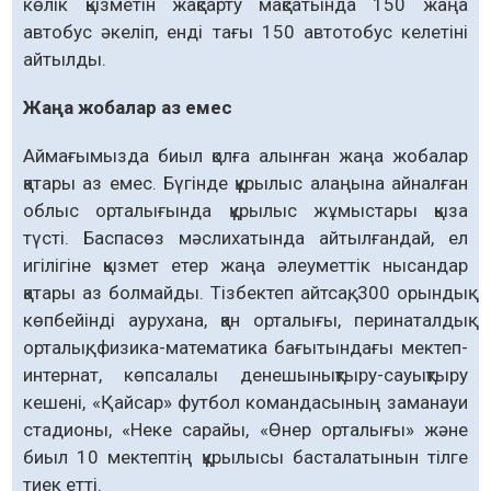
көлік қыз­метін жақсарту мақсатында 150 жаңа
автобус әке­ліп, енді тағы 150 автотобус келетіні
айтылды.
Жаңа жобалар аз емес
Аймағымызда биыл қолға алынған жаңа жобалар
қатары аз емес. Бүгінде құрылыс алаңына айналған
облыс орталығында құры­­лыс жұмыстары қыза
түсті. Баспасөз мәслиха­тында айтылғандай, ел
игілігіне қыз­мет етер жаңа әлеуметтік нысандар
қатары аз бол­­майды. Тізбектеп айтсақ, 300 орын­дық
көпбейінді аурухана, қан орталығы, перина­талдық
орталық, физика-математика бағы­тын­дағы мектеп-
интернат, көпсалалы дене­шынық­тыру-сауықтыру
кешені, «Қайсар» фут­бол ко­мандасының заманауи
стадионы, «Неке сарайы, «Өнер орталығы» және
биыл 10 мек­тептің құрылысы басталатынын тілге
тиек етті.