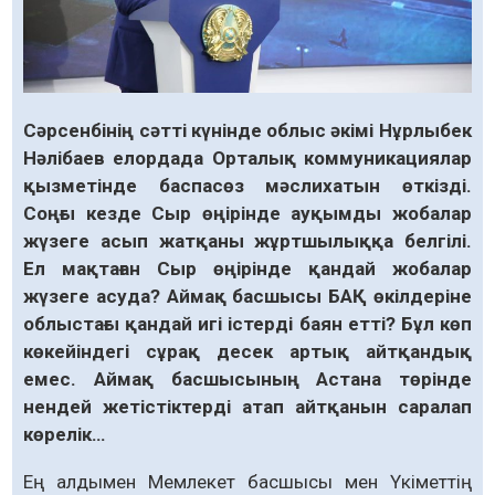
Сәрсенбінің сәтті күнінде облыс әкімі Нұрлыбек
Нәлібаев елордада Орталық коммуникациялар
қызме­тінде баспасөз мәслихатын өткізді.
Соңғы кезде Сыр өңірінде ауқымды жобалар
жүзеге асып жатқаны жұртшылыққа белгілі.
Ел мақтаған Сыр өңірінде қандай жобалар
жүзеге асуда? Аймақ басшысы БАҚ өкілдеріне
облыстағы қандай игі істерді баян етті? Бұл көп
көкейіндегі сұрақ десек артық айтқандық
емес. Аймақ басшысының Астана төрінде
нендей жетістіктерді атап айтқанын саралап
көрелік…
Ең алдымен Мемлекет басшысы мен Үкіметтің