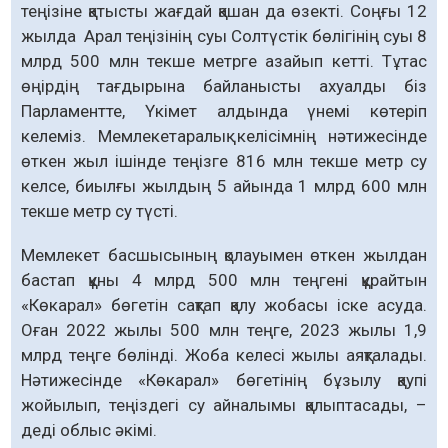
теңізіне қатысты жағдай қашан да өзекті. Соңғы 12
жылда Арал теңізінің суы Солтүстік бөлігінің суы 8
млрд 500 млн текше метрге азайып кетті. Тұтас
өңірдің тағдырына байланысты ахуалды біз
Парламентте, Үкімет алдында үнемі көтеріп
келеміз. Мем­лекетаралық келісімнің нәтижесінде
өткен жыл ішінде теңізге 816 млн текше метр су
келсе, биылғы жылдың 5 айында 1 млрд 600 млн
текше метр су түсті.
Мемлекет басшысының қолауымен өткен жылдан
бастап құны 4 млрд 500 млн теңгені құрайтын
«Көкарал» бөгетін сақтап қалу жобасы іске асуда.
Оған 2022 жылы 500 млн теңге, 2023 жылы 1,9
млрд теңге бөлінді. Жоба келесі жылы аяқталады.
Нәтижесінде «Көкарал» бөгетінің бұзылу қаупі
жойылып, теңіздегі су айналымы қалыптасады, –
деді облыс әкімі.