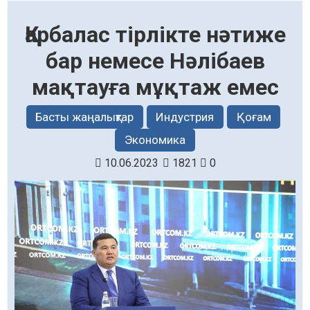
Қарбалас тірлікте нәтиже
бар немесе Нәлібаев
мақтауға мұқтаж емес
Басты жаңалықтар
Индустрия
Қоғам
Экономика
10.06.2023
1821
0