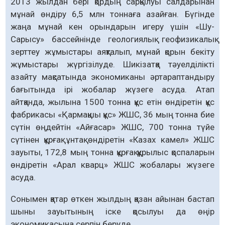
2013 жылдан бері қордың сарқылуы салдарынан
мұнай өндіру 6,5 млн тоннаға азайған. Бүгінде
жаңа мұнай кен орындарын игеру үшін «Шу-
Сарысу» бассейнінде геологиялық геофизикалық
зерттеу жұмыстары аяқталып, мұнай қорын бекіту
жұмыстары жүргізілуде. Шикізатқа тәуелділікті
азайту мақсатында экономиканы әртараптандыру
бағытында ірі жобалар жүзеге асуда. Атап
айтқанда, жылына 1500 тонна құс етін өндіретін құс
фабрикасы «Қармақшы құс» ЖШС, 36 мың тонна бие
сүтін өңдейтін «Айғасар» ЖШС, 700 тонна түйе
сүтінен құрғақ ұнтақ өндіретін «Казах камел» ЖШС
зауыты, 172,8 мың тонна құрғақ құрылыс қоспаларын
өндіретін «Арал кварц» ЖШС жобалары жүзеге
асуда.
Сонымен қатар өткен жылдың қазан айынан бастап
шыны зауытының іске қосылуы да өңір
экономикасына серпін беруде.