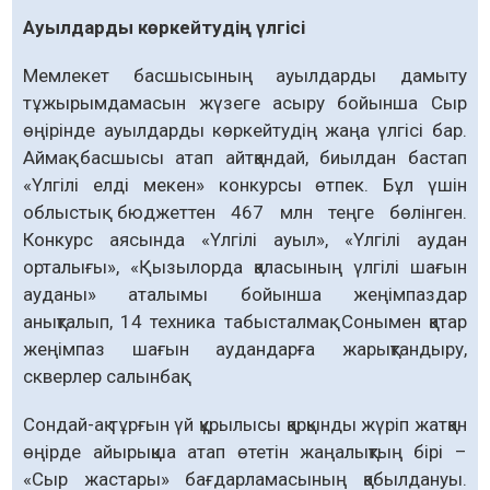
Ауылдарды көркейтудің үлгісі
Мемлекет басшысының ауылдарды дамыту
тұжырымдамасын жүзеге асыру бойынша Сыр
өңірінде ауылдарды көркейтудің жаңа үлгісі бар.
Аймақ басшысы атап айтқандай, биылдан бастап
«Үлгілі елді мекен» конкурсы өтпек. Бұл үшін
облыстық бюджеттен 467 млн теңге бөлінген.
Конкурс аясында «Үлгілі ауыл», «Үлгілі аудан
орталығы», «Қызылорда қаласының үлгілі шағын
ауданы» аталымы бойынша жеңімпаздар
анықталып, 14 техника табысталмақ. Сонымен қатар
жеңімпаз шағын аудандарға жарықтандыру,
скверлер салынбақ.
Сондай-ақ тұрғын үй құрылысы қарқынды жүріп жатқан
өңірде айырықша атап өтетін жаңалықтың бірі –
«Сыр жастары» бағдарламасының қабылдануы.