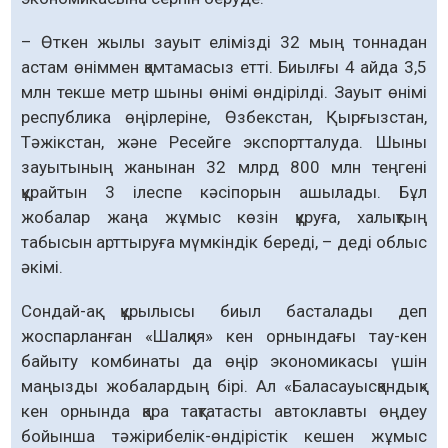
– Өткен жылы зауыт елімізді 32 мың тон­надан
астам өніммен қамтамасыз етті. Биылғы 4 айда 3,5
млн текше метр шыны өнімі өндірілді. Зауыт өнімі
республика өңірлеріне, Өзбекстан, Қырғызстан,
Тәжікстан, және Ресейге экспортталуда. Шыны
зауытының жанынан 32 млрд 800 млн теңгені
құрайтын 3 ілеспе кәсіпорын ашылады. Бұл
жобалар жаңа жұмыс көзін құруға, халықтың
табысын арттыруға мүмкіндік береді, – деді облыс
әкімі.
Сондай-ақ құрылысы биыл басталады деп
жоспарланған «Шалқия» кен орнындағы тау-кен
байыту комбинаты да өңір эконо­микасы үшін
маңызды жобалардың бірі. Ал «Баласауысқандық»
кен орнында қара тақ­татасты автоклавты өңдеу
бойынша тәжі­рибелік-өндірістік кешен жұмыс