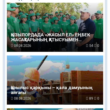
ҚЫЗЫЛОРДАДА «ЖАСЫЛ ЕЛ» ЕҢБЕК
ЖАСАҚТАРЫНЫҢ ҚАТЫСУЫМЕН
ЭКОЛОГИЯЛЫҚ СЕНБІЛІК ӨТТІ
08.08.2026
54
0
Құрылыс қарқыны – қала дамуының
айғағы
08.08.2026
89
0