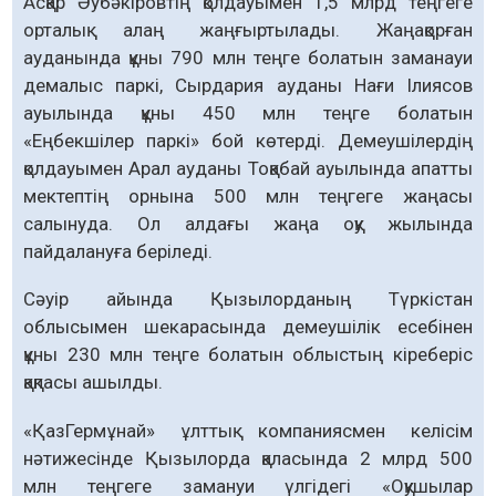
Асқар Әубәкіровтің қолдауымен 1,5 млрд теңгеге
орталық алаң жаңғыртылады. Жаңақорған
ауданында құны 790 млн теңге болатын заманауи
демалыс паркі, Сырдария ауданы Нағи Ілиясов
ауылында құны 450 млн теңге болатын
«Еңбекшілер паркі» бой көтерді. Демеушілердің
қолдауымен Арал ауданы Тоқабай ауылында апатты
мектептің орнына 500 млн теңгеге жаңасы
салынуда. Ол алдағы жаңа оқу жылында
пайдалануға беріледі.
Сәуір айында Қызылорданың Түркістан
облысымен шекарасында демеушілік есебінен
құны 230 млн теңге болатын облыстың кіреберіс
қақпасы ашылды.
«ҚазГермұнай» ұлт­тық компаниясмен келі­сім
нәтижесінде Қызылорда қаласында 2 млрд 500
млн теңгеге замануи үлгідегі «Оқушылар