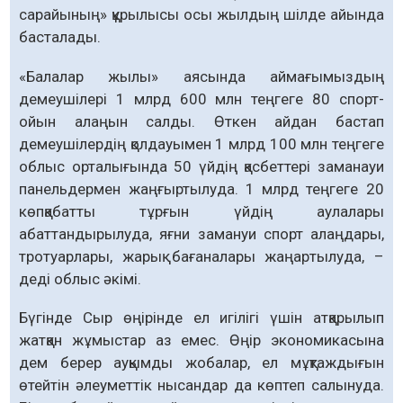
сарайының» құры­лысы осы жылдың шілде айында
басталады.
«Балалар жылы» аясында аймағымыздың
демеушілері 1 млрд 600 млн теңгеге 80 спорт-
ойын алаңын салды. Өткен айдан бастап
демеушілердің қолдауымен 1 млрд 100 млн теңгеге
облыс орталығында 50 үйдің қасбеттері заманауи
панельдермен жаңғыртылуда. 1 млрд теңгеге 20
көпқабатты тұрғын үйдің аулалары
абаттандырылуда, яғни замануи спорт алаң­дары,
тротуарлары, жарық бағаналары жаңар­тылуда, –
деді облыс әкімі.
Бүгінде Сыр өңірінде ел игілігі үшін ат­қарылып
жатқан жұмыстар аз емес. Өңір экономикасына
дем берер ауқымды жобалар, ел мұқтаждығын
өтейтін әлеуметтік нысандар да көптеп салынуда.