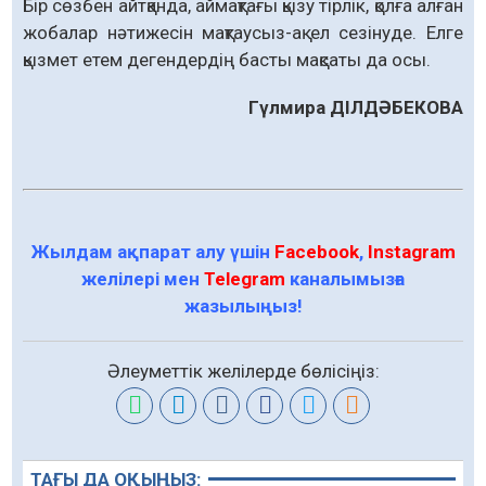
Бір сөзбен айтқанда, аймақтағы қызу тірлік, қолға алған
жобалар нәтижесін мақтаусыз-ақ ел сезінуде. Елге
қызмет етем дегендердің басты мақсаты да осы.
Гүлмира ДІЛДӘБЕКОВА
Жылдам ақпарат алу үшін
Facebook
,
Instagram
желілері мен
Telegram
каналымызға
жазылыңыз!
Әлеуметтік желілерде бөлісіңіз:
ТАҒЫ ДА ОҚЫҢЫЗ: