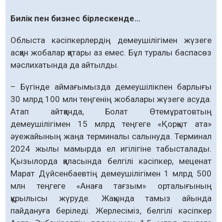
Билік пен бизнес бірлескенде…
Облыста кәсіпкерлердің демеушілігімен жүзеге
асқан жобалар қатары аз емес. Бұл туралы баспасөз
мәслихатында да айтылды.
– Бүгінде аймағымызда демеушілікпен барлығы
30 млрд 100 млн теңгенің жобалары жүзеге асуда.
Атап айтқанда, Болат Өтемұратовтың
демеушілігімен 15 млрд тең­геге «Қорқыт ата»
әуежайының жаңа тер­миналы салынуда. Терминал
2024 жылы ма­мырда ел игілігіне табысталады.
Қызылорда қаласында белгілі кәсіпкер, меценат
Марат Дүйсенбаевтің демеушілігімен 1 млрд 500
млн теңгеге «Анаға тағзым» орталығының
құрылысы жүруде. Жақында тамыз айында
пайдануға беріледі. Жерлесіміз, белгілі кәсіпкер