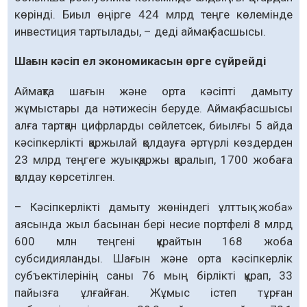
көрінді. Биыл өңірге 424 млрд теңге көлемінде
инвестиция тартылады, – деді аймақ басшысы.
Шағын кәсіп ел экономикасын өрге сүйрейді
Аймақта шағын және орта кәсіпті дамыту
жұмыстары да нәтижесін беруде. Аймақ бас­шысы
алға тартқан цифрларды сөйлетсек, биылғы 5 айда
кәсіпкерлікті қаржылай қол­дауға әртүрлі көздерден
23 млрд теңгеге жуық қаржы қаралып, 1700 жобаға
қолдау көрсетілген.
– Кәсіпкерлікті дамыту жөніндегі ұлттық жоба»
аясында жыл басынан бері несие портфелі 8 млрд
600 млн теңгені құрайтын 168 жоба
субсидияланды. Шағын және орта кәсіпкерлік
субъектілерінің саны 76 мың бір­лікті құрап, 33
пайызға ұлғайған. Жұмыс істеп тұрған