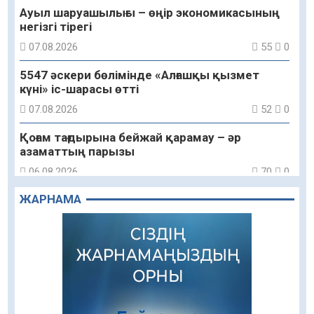
Ауыл шаруашылығы – өңір экономикасының
негізгі тірегі
07.08.2026
55
0
5547 әскери бөлімінде «Алғашқы қызмет
күні» іс-шарасы өтті
07.08.2026
52
0
Қоғам тағдырына бейжай қарамау – әр
азаматтың парызы
06.08.2026
70
0
ЖАРНАМА
Құрылтай сайлауы – азаматтық ұстанымды
танытатын маңызды қадам
06.08.2026
72
0
Қызылордада «Саналы ұрпақ – жарқын
болашақ» атты кеңейтілген мәжіліс өтті
06.08.2026
53
0