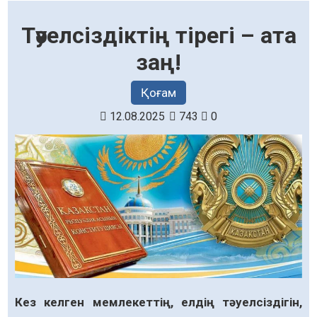
Тәуелсіздіктің тірегі – ата
заң!
Қоғам
12.08.2025
743
0
Кез келген мемлекеттің, елдің тәуелсіздігін,