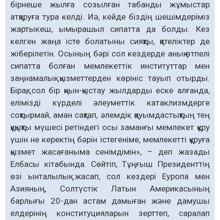
бірнеше жылға созылған табанды жұмыстар
атқаруға тура келді. Иә, кейде біздің шешімдеріміз
жартыкеш, ымырашыл сипатта да болды. Кез
келген жаңа істе болатыны сияқты, қателіктер де
жіберілетін. Осының бәрі сол кездерде анық өтпелі
сипатта болған мемлекеттік институттар мен
заңнамалық қызметтерден көрініс тауып отырды.
Бірақ, сол бір қиын-қыстау жылдарды еске алғанда,
елімізді күрделі әлеуметтік катаклизмдерге
соқтырмай, аман сақтап, әлемдік қауымдастықтың тең
құқықты мүшесі ретіндегі осы заманғы мемлекет құру
үшін не керектің бәрін істегеніме, мемлекетті құруға
қызмет жасағаныма сенімдімін», – деп жазады
Елбасы кітабында. Сөйтіп, Тұңғыш Президенттің
өзі ынталылық жасап, сол кездері Еуропа мен
Азияның, Солтүстік Латын Америкасының
барлығы 20-дан астам дамыған және дамушы
елдерінің конституцияларын зерттеп, саралап