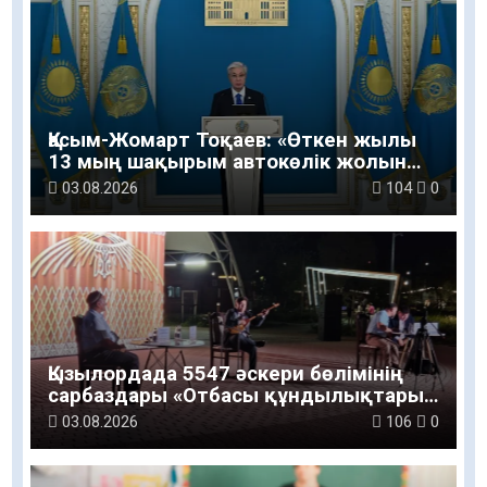
Қасым-Жомарт Тоқаев: «Өткен жылы
13 мың шақырым автокөлік жолын
салу және жөндеу жұмысы
03.08.2026
104
0
жүргізілді»
Қызылордада 5547 әскери бөлімінің
сарбаздары «Отбасы құндылықтары
– ұлт болашағы» атты рухани-мәдени
03.08.2026
106
0
шараға қатысты