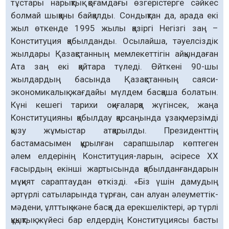
тұстары нарықтық қоғамдағы өзгерістерге сәйкес
болмай шыққаны байқалды. Сондықтан да, арада екі
жыл өткенде 1995 жылы қазіргі Негізгі заң –
Конституция қабылданды. Осылайша, тәуелсіздік
жылдары Қазақстанның мемлекеттігін айқындаған
Ата заң екі қайтара түледі. Өйткені 90-шы
жылдардың басында Қазақстанның саяси-
экономикалық жағдайы мүлдем басқаша болатын.
Күні кешегі тарихи оқиғаларқа жүгінсек, жаңа
Конституцияны қабылдау қарсаңында ұзақ мерзімді
қызу жұмыстар атқарылды. Президенттің
бастамасымен құрылған сарапшылар көптеген
әлем елдерінің Конституция-ларын, әсіресе ХХ
ғасырдың екінші жартысында қабылданғандарын
мұқият сараптаудан өткізді. «Біз үшін дамудың
әртүрлі сатыларында тұрған, сан алуан әлеуметтік-
мәдени, ұлттық және басқа да ерекшеліктері, әр түрлі
құқықтық жүйесі бар елдердің Конституциясы басты