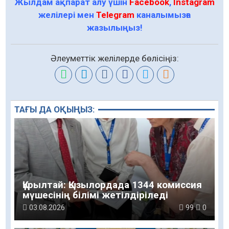
Жылдам ақпарат алу үшін
Facebook
,
Instagram
желілері мен
Telegram
каналымызға
жазылыңыз!
Әлеуметтік желілерде бөлісіңіз:
ТАҒЫ ДА ОҚЫҢЫЗ:
Құрылтай: Қызылордада 1344 комиссия
мүшесінің білімі жетілдіріледі
03.08.2026
99
0