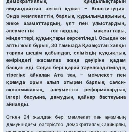
демократиялық құндылықтарын
айқындайтын негізгі құжат – Конституция.
Онда мемлекеттің барлық құрылымдарының,
жеке азаматтардың, ұлт пен ұлыстардың,
әлеуметтік топтардың мақсаттары,
міндеттері, құқықтары көрсетіледі. Осыдан он
алты жыл бұрын, 30 тамызда Қазақстан халқы
тарихи шешім қабылдап, еліміздің құқықтық
өміріндегі жасампаз жаңа дәуіріне қадам
басқан еді. Содан бері қарай тәуелсіздігіміздің
тірегіне айналған Ата заң – мемлекет пен
қоғамда орын алып отырған барлық саяси-
экономикалық, әлеуметтік реформалардың
ілгері басуына, дамудың қайнар бастауына
айналды.
Өткен 24 жылдан бері мемлекет пен қоғамның
дамуындағы өзгерістер демократиялық, зайырлы,
құқықтық және әлеуметтік мемлекет ретінде орнығу