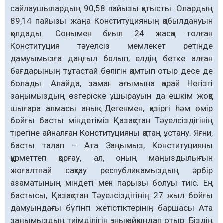
сайлаушылардың 90,58 пайызы қатысты. Олардың
89,14 пайызы жаңа Конституцияның қабылдануын
қолдады. Сонымен биыл 24 жасқа толған
Конституция тәуелсіз мемлекет ретінде
дамуымызға даңғыл болып, елдің бетке алған
бағдарының тұтастай бөлігін қамтып отыр десе де
болады. Алайда, заман ағымына қарай Негізгі
заңымыздың өзгеріске ұшырауын да ешкім жоққа
шығара алмасы анық. Дегенмен, қазіргі һәм өмір
бойғы басты міндетіміз Қазақстан Тәуелсіздігінің
тірегіне айналған Конституцияны қатаң ұстану. Яғни,
басты талап – Ата Заңымыз, Конституцияны
құрметтеп қорғау, ал, оның маңыздылығын
жоғалтпай сақтау республикамыздың әрбір
азаматының міндеті мен парызы болуы тиіс. Ең
бастысы, Қазақстан Тәуелсіздігінің 27 жыл бойғы
дамуындағы бүгінгі жетістіктерінің баршасы Ата
заңымыздың тиімділігін анық айқындап отыр. Біздің