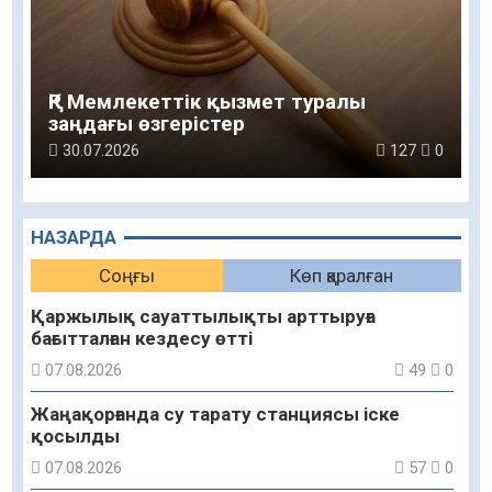
ҚР Мемлекеттік қызмет туралы
заңдағы өзгерістер
30.07.2026
127
0
НАЗАРДА
Соңғы
Көп қаралған
Қаржылық сауаттылықты арттыруға
бағытталған кездесу өтті
07.08.2026
49
0
Жаңақорғанда су тарату станциясы іске
қосылды
07.08.2026
57
0