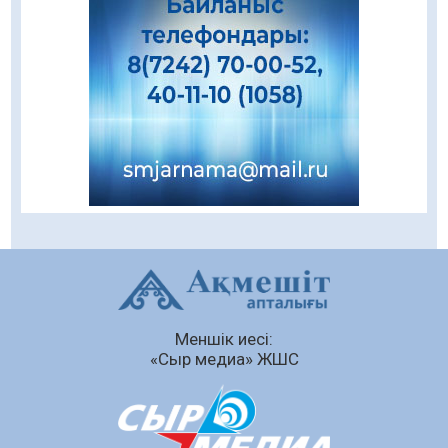
Open Air: Қызылорда облысы полиция
департаменті 20 мыңнан астам көрерменнің
қауіпсіздігін қамтамасыз етті
06.08.2026
34
0
Қазақстан Орталық Азиядағы көшуге ең
қолайлы ел атанды
06.08.2026
34
0
Жаңақорған ауданында құс фабрикасы
ашылды
06.08.2026
37
0
Өрт қауіпсіздігі талаптарын сақтау – әр
азаматтың міндеті
Меншік иесі:
05.08.2026
99
0
«Сыр медиа» ЖШС
Елімізде МӘМС қаражатын негізсіз
төлемдерден қорғаудың жаңа жүйесі
құрылуда