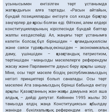
ұсынысымен енгізілген төрт ұстанымда
жатқандығын алға тартады. «Расын айтайын,
бұндай позицияларды енгізуге сол кезде бірқатар
заңгерлер де қарсы болған еді. Өйткені, әлем елдері
конституцияларының кіріспесінде бұндай баптар
жалпы кездеспейді. Ал, жаңағы төрт ұстанымға
келетін болсақ, бұл біріншіден – қоғамдық келісім
және саяси тұрақтылық, екіншіден – экономикалық
даму, үшіншіден – қазақстандық патриотизм,
төртіншіден –маңызды мәселелерге референдум
жасау және Парламентте дауыс беру арқылы шешу.
Міне, осы төрт мәселе біздің республикамыздың
негізгі принциптері болып саналады. Осы төрт
мәселені Ата заңымыздың бірінші бабында енгізу
арқылы Қазақстанның жан-жақты дамуына жол аша
алдық», – дейді депутат. Кейіннен 1995 жылы 30
тамызда елдің жаңа Конституциясын қабылдау
жөнінде бүкілхалықтық референдум өтіп, оған