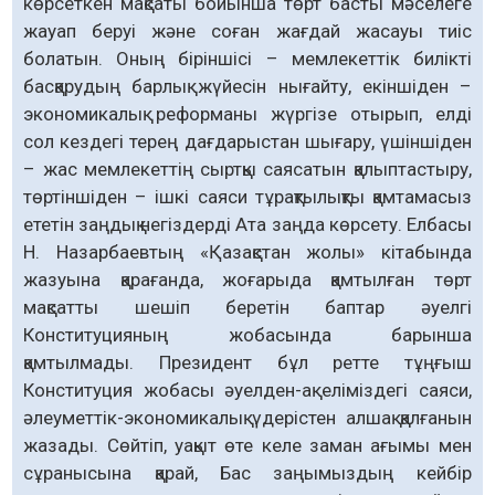
көрсеткен мақсаты бойынша төрт басты мәселеге
жауап беруі және соған жағдай жасауы тиіс
болатын. Оның біріншісі – мемлекеттік билікті
басқарудың барлық жүйесін нығайту, екіншіден –
экономикалық реформаны жүргізе отырып, елді
сол кездегі терең дағдарыстан шығару, үшіншіден
– жас мемлекеттің сыртқы саясатын қалыптастыру,
төртіншіден – ішкі саяси тұрақтылықты қамтамасыз
ететін заңдық негіздерді Ата заңда көрсету. Елбасы
Н. Назарбаевтың «Қазақстан жолы» кітабында
жазуына қарағанда, жоғарыда қамтылған төрт
мақсатты шешіп беретін баптар әуелгі
Конституцияның жобасында барынша
қамтылмады. Президент бұл ретте тұңғыш
Конституция жобасы әуелден-ақ еліміздегі саяси,
әлеуметтік-экономикалық үдерістен алшақ қалғанын
жазады. Сөйтіп, уақыт өте келе заман ағымы мен
сұранысына қарай, Бас заңымыздың кейбір