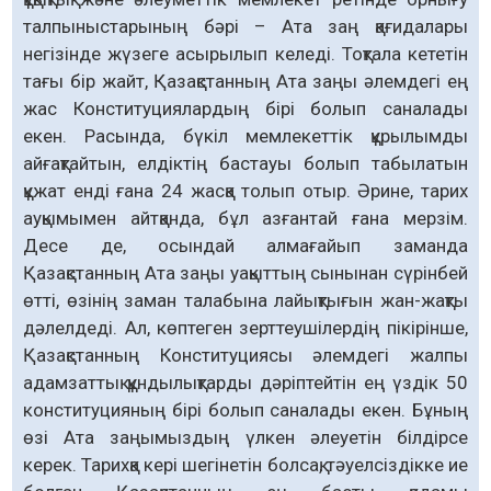
талпыныстарының бәрі – Ата заң қағидалары
негізінде жүзеге асырылып келеді. Тоқтала кететін
тағы бір жайт, Қазақстанның Ата заңы әлемдегі ең
жас Конституциялардың бірі болып саналады
екен. Расында, бүкіл мемлекеттік құрылымды
айғақтайтын, елдіктің бастауы болып табылатын
құжат енді ғана 24 жасқа толып отыр. Әрине, тарих
ауқымымен айтқанда, бұл азғантай ғана мерзім.
Десе де, осындай алмағайып заманда
Қазақстанның Ата заңы уақыттың сынынан сүрінбей
өтті, өзінің заман талабына лайықтығын жан-жақты
дәлелдеді. Ал, көптеген зерттеушілердің пікірінше,
Қазақстанның Конституциясы әлемдегі жалпы
адамзаттық құндылықтарды дәріптейтін ең үздік 50
конституцияның бірі болып саналады екен. Бұның
өзі Ата заңымыздың үлкен әлеуетін білдірсе
керек. Тарихқа кері шегінетін болсақ, тәуелсіздікке ие