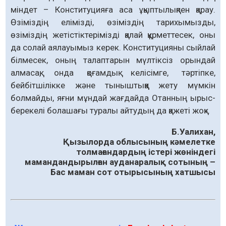
міндет – Конституцияға аса ұқыптылықпен қарау.
Өзіміздің елімізді, өзіміздің тарихымызды,
өзіміздің жетістіктерімізді қалай құрметтесек, оны
да солай аялауымыз керек. Конституцияны сыйлай
білмесек, оның талаптарын мүлтіксіз орындай
алмасақ, онда қоғамдық келісімге, тәртіпке,
бейбітшілікке және тыныштыққа жету мүмкін
болмайды, яғни мұндай жағдайда Отанның ырыс-
берекелі болашағы туралы айтудың да қажеті жоқ».
Б.Уалихан,
Қызылорда облысының кәмелетке
толмағандардың істері жөніндегі
мамандандырылған ауданаралық сотының –
Бас маман сот отырысының хатшысы