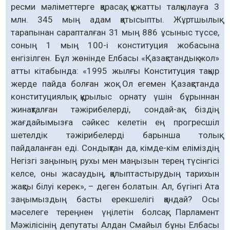
ресми мәліметтерге қарасақ, құжатты талқылауға 3
млн. 345 мың адам қатысыпты. Жұртшылық
тарапынан сарапталған 31 мың 886 ұсыныс түссе,
соның 1 мың 100-і конституция жобасына
енгізілген. Бұл жөнінде Елбасы «Қазақстандық жол»
атты кітабында: «1995 жылғы Конституция тақыр
жерде пайда болған жоқ. Ол егемен Қазақстанда
конституциялық құрылыс орнату үшін бұрыннан
жинақталған тәжірибелерді, сондай-ақ біздің
жағдайымызға сәйкес келетін ең прогресшіл
шетелдік тәжірибелерді барынша толық
пайдаланған еді. Сондықтан да, кімде-кім еліміздің
Негізгі заңының рухы мен маңызын терең түсінгісі
келсе, оны жасаудың, қалыптастырудың тарихын
жақсы білуі керек», – деген болатын. Ал, бүгінгі Ата
заңымыздың басты ерекшелігі қандай? Осы
мәселеге тереңнен үңілетін болсақ, Парламент
Мәжілісінің депутаты Алдан Смайыл бұны Елбасы