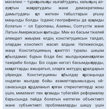
мәселені – тұрақтылықты нығайтудағы, халықтың әл-
ауқатын жақсартудағы және демократияны
дамытудағы қол жеткен табыстарын ұғыну
маңызды болды. Ізденіс географиясы да ауқымды
болатын – ол Еуропаны, Азияны, Солтүстік және
Латын Америкасын қамтыды. Мен өз басым тікелей
әлемдегі жиырма елдің конституциясын талдап,
олардан конспекті жасап алдым. Нәтижесінде,
жаңа Конституцияның қажеттігі туралы шешім
қабылдамас бұрын бізде бес жылдық жинақталған
тәжірибе болды. Біз содан негізгі басымдықтарды,
мақсаттарды ажыратып, оларға жетудің құралдарын
үйрендік. Конституцияны қабылдау қарсаңында
ондаған жылдар бойы азаматтарымыздың ой-
санасында қордаланып қалған стереотиптерді жою
үшін, мемлекет пен қоғамды түбегейлі реформалау
барысында пайда болатын көптеген объективті
және субъективті проблемаларды шешу үшін