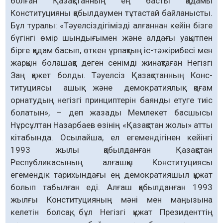
болған Қазақстанның ең басты қадамы
Конституцияны қабылдаумен тұтастай байланысты.
Бұл туралы: «Тәуелсіздігімізді алғаннан кейін бізге
бүгінгі өмір шындығымен және алдағы уақытпен
бірге қадам басып, өткен ұрпақтың іс-тәжірибесі мен
жарқын болашаққа деген сенімді жинақтаған Негізгі
Заң қажет болды. Тәуелсіз Қазақстанның Конс-
титуциясы ашық және демократиялық қоғам
орнатудың негізгі принциптерін баянды етуге тиіс
болатын», – деп жазады Мемлекет басшысы
Нұрсұлтан Назарбаев өзінің «Қазақстан жолы» атты
кітабында. Осылайша, ел егемендігінен кейінгі
1993 жылы қабылданған Қазақстан
Республикасының алғашқы Конституциясы
егемендік тарихындағы ең демократияшыл құжат
болып табылған еді. Алғаш қабылданған 1993
жылғы Конституцияның мәні мен маңызына
келетін болсақ, бұл Негізгі құжат Президенттің