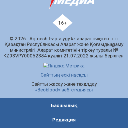
05.08.2026
106
0
Қазгидромет тамызда кей өңірлерде
құрғақшылық қаупі жоғары екенін болжады
16+
05.08.2026
86
0
© 2026 . Аqmeshit-aptalygy.kz ақпараттық агенттігі.
Алғашқы цифрлық жасанды интеллект
Қазақстан Республикасы Ақпарат және Қоғамдық даму
құралдарының таныстырылымы өтті
министрлігі, Ақпарат комитетінің тіркеу туралы №
05.08.2026
100
0
KZ93VPY00052384 куәлігі 21.07.2022 жылы берілген.
«Қайрат» Чемпиондар лигасының іріктеуінде
«Левскиге» есе жіберді
Сайттың ескі нұсқасы
05.08.2026
88
0
Сайтты жасау және техқолдау
«Beoblood» веб-студиясы
Барлық жаңалық
Басшылық
Редакция