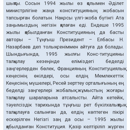
шықты. Сосын 1994 жылы өз қолымен Әділет
министрлігіне жаңа конституцияның жобасын
тапсырған болатын. Нақ осы үлгі-жоба бүгінгі Ата
заңымыздың негізін қалаған еді. Ендеше 1995
жылы қабылданған Конституцияның да басты
авторы – Тұңғыш Президент – Елбасы Н.
Назарбаев деп толық сеніммен айтуға да болады.
Шындығында, 1995 жылғы Конс-титуцияны
талқылау кезеңінде еліміздегі беделді
заңгерлерден бөлек, Францияның Конституциялық
кеңесінің өкілдері, осы елдің Мемлекеттік
Кеңесінің мүшелері, Ресей зерттеу орталығының ең
беделді заңгерлері жобалық жұмыстың жоғары
талқылау шараларына атсалысты. Айта кетейік,
тәуелсіздік тарихында тұңғыш рет бүкілхалықтық
талқылауға салынған да, елдің көптеген пікірі
ескерілген Негізгі заң да осы – 1995 жылы
қабылданған Конституция. Қазір келтіріліп жүрген