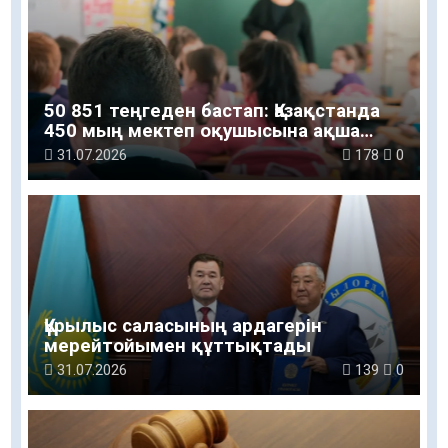
50 851 теңгеден бастап: Қазақстанда
450 мың мектеп оқушысына ақша
беріледі
31.07.2026
178
0
Құрылыс саласының ардагерін
мерейтойымен құттықтады
31.07.2026
139
0