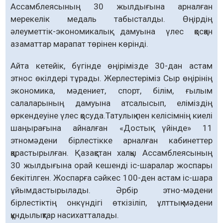
Ассамблеясының 30 жылдығына арналған
мерекелік медаль табысталды. Өңірдің
әлеуметтік-экономикалық дамуына үлес қосқан
азаматтар марапат төрінен көрінді.
Айта кетейік, бүгінде өңірімізде 30-дан астам
этнос өкілдері тұрады. Жерлестеріміз Сыр өңірінің
экономика, мәдениет, спорт, білім, ғылым
салаларының дамуына атсалысып, еліміздің
өркендеуіне үлес қосуда.Татулық пен келісімнің киелі
шаңырағына айналған «Достық үйінде» 11
этномәдени бірлестікке арналған кабинеттер
қарастырылған. Қазақстан халқы Ассамблеясының
30 жылдығына орай кешенді іс-шаралар жоспары
бекітілген. Жоспарға сәйкес 100-ден астам іс-шара
ұйымдастырылады. Әрбір этно-мәдени
бірлестіктің онкүндігі өткізіліп, ұлттық-мәдени
құндылықтар насихатталады.