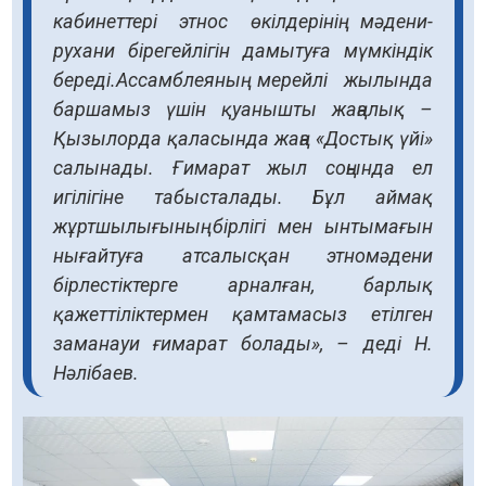
кабинеттері этнос өкілдерінің мәдени-
рухани бірегейлігін дамытуға мүмкіндік
береді.Ассамблеяның мерейлі жылында
баршамыз үшін қуанышты жаңалық –
Қызылорда қаласында жаңа «Достық үйі»
салынады. Ғимарат жыл соңында ел
игілігіне табысталады. Бұл аймақ
жұртшылығының бірлігі мен ынтымағын
нығайтуға атсалысқан этномәдени
бірлестіктерге арналған, барлық
қажеттіліктермен қамтамасыз етілген
заманауи ғимарат болады», – деді Н.
Нәлібаев.​