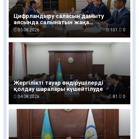
Цифрландыру саласын дамыту
аясында салынатын жаңа
орталықтың жобасы талқыланды
05.08.2026
101
0
Жергілікті тауар өндірушілерді
қолдау шаралары күшейтілуде
04.08.2026
81
0