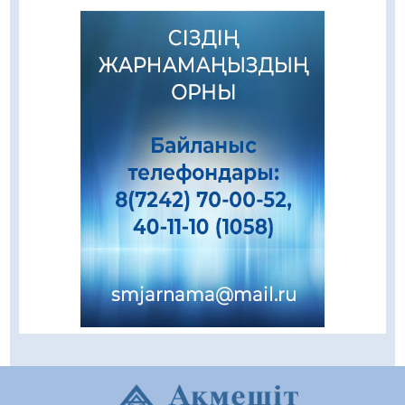
Алғашқы цифрлық жасанды интеллект
құралдарының таныстырылымы өтті
05.08.2026
92
0
«Қайрат» Чемпиондар лигасының іріктеуінде
«Левскиге» есе жіберді
05.08.2026
78
0
«Ұлттық нақыш – заманауи панно» атты
шеберлік сағаты өтті
05.08.2026
63
0
Цифрландыру саласын дамыту аясында
салынатын жаңа орталықтың жобасы
талқыланды
05.08.2026
101
0
Құқықтық статистика және арнайы есепке
алу жөніндегі комитеттің Қызылорда
облысы бойынша департаментінің басшысы