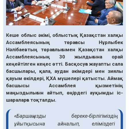
Кеше облыс әкімі, облыстық Қазақстан халқы
Ассамблеясының төрағасы Нұрлыбек
Нәлібаевтың төрағалығымен Қазақстан халқы
Ассамблеясының 30 жылдығына орай
кеңейтілген кеңес өтті. Басқосуға жауапты сала
басшылары, қала, аудан әкімдері мен зиялы
қауым өкілдері, ҚХА мүшелері қатысты.​ Аймақ
басшысы Ассамблея қызметінің
маңыздылығын айтып, өңірдегі ауқымды іс-
шараларға тоқталды.​
«Баршаңызды береке-бірлігіміздің
ұйытқысына айналып, еліміздегі