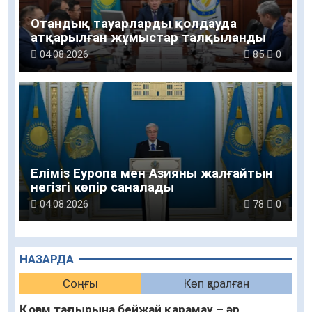
Отандық тауарларды қолдауда
атқарылған жұмыстар талқыланды
04.08.2026
85
0
Еліміз Еуропа мен Азияны жалғайтын
негізгі көпір саналады
04.08.2026
78
0
НАЗАРДА
Соңғы
Көп қаралған
Қоғам тағдырына бейжай қарамау – әр