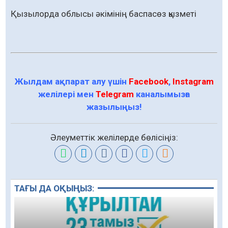
Қызылорда облысы әкімінің баспасөз қызметі
Жылдам ақпарат алу үшін
Facebook
,
Instagram
желілері мен
Telegram
каналымызға
жазылыңыз!
Әлеуметтік желілерде бөлісіңіз:
ТАҒЫ ДА ОҚЫҢЫЗ: