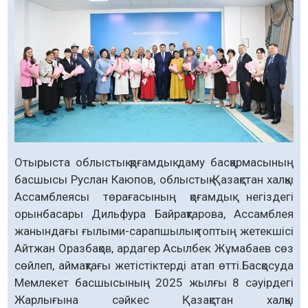
Отырыста облыстық қоғамдық даму басқармасының
басшысы Руслан Каюпов, облыстық Қазақстан халқы
Ассамблеясы төрағасының қоғамдық негіздегі
орынбасары Дильфура Байрақтарова, Ассамблея
жанындағы ғылыми-сарапшылық топтың жетекшісі
Айтжан Оразбақов, ардагер Асылбек Жұмабаев сөз
сөйлеп, аймақтағы жетістіктерді атап өтті.​Басқосуда
Мемлекет басшысының 2025 жылғы 8 сәуірдегі
Жарлығына сәйкес Қазақстан халқы