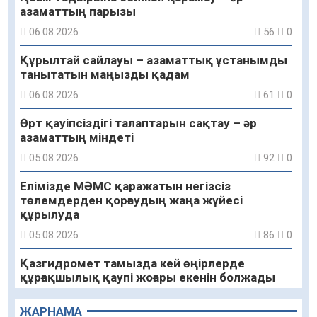
азаматтың парызы
06.08.2026
56
0
Құрылтай сайлауы – азаматтық ұстанымды
танытатын маңызды қадам
06.08.2026
61
0
Өрт қауіпсіздігі талаптарын сақтау – әр
азаматтың міндеті
05.08.2026
92
0
Елімізде МӘМС қаражатын негізсіз
төлемдерден қорғаудың жаңа жүйесі
құрылуда
05.08.2026
86
0
Қазгидромет тамызда кей өңірлерде
құрғақшылық қаупі жоғары екенін болжады
05.08.2026
77
0
ЖАРНАМА