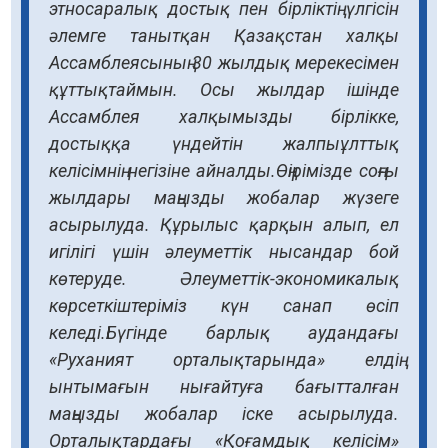
этносаралық достық пен бірліктің үлгісін
әлемге танытқан Қазақстан халқы
Ассамблеясының 30 жылдық мерекесімен
құттықтаймын. Осы жылдар ішінде
Ассамблея халқымызды бірлікке,
достыққа үндейтін жалпыұлттық
келісімнің негізіне айналды.Өңірімізде соңғы
жылдары маңызды жобалар жүзеге
асырылуда. Құрылыс қарқын алып, ел
игілігі үшін әлеуметтік нысандар бой
көтеруде. Әлеуметтік-экономикалық
көрсеткіштеріміз күн санап өсіп
келеді.Бүгінде барлық аудандағы
«Руханият орталықтарында» елдің
ынтымағын нығайтуға бағытталған
маңызды жобалар іске асырылуда.
Орталықтардағы «Қоғамдық келісім»