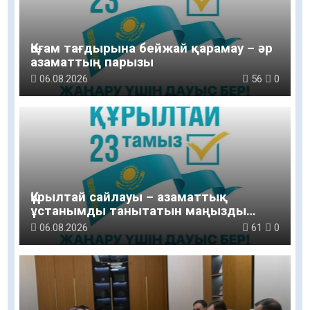
Қоғам тағдырына бейжай қарамау – әр
азаматтың парызы
06.08.2026
56
0
Құрылтай сайлауы – азаматтық
ұстанымды танытатын маңызды
қадам
06.08.2026
61
0