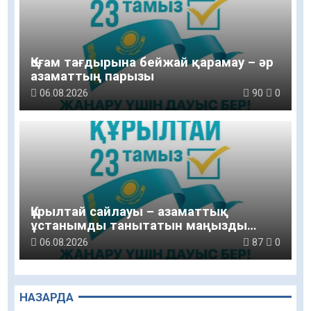
Қоғам тағдырына бейжай қарамау – әр
азаматтың парызы
06.08.2026
90
0
Құрылтай сайлауы – азаматтық
ұстанымды танытатын маңызды
қадам
06.08.2026
87
0
НАЗАРДА