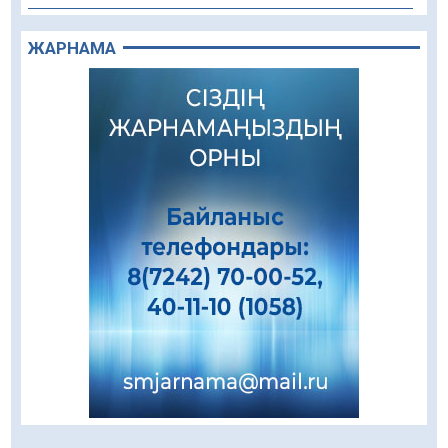
Құрылыс қарқыны – қала дамуының айғағы
ЖАРНАМА
08.08.2026
87
0
Зәулім ғимараттарда туған жерді түлеткен
азаматтардың қолтаңбасы бар
08.08.2026
211
0
Еңбегі ерлікпен тең мамандық
08.08.2026
82
0
Даналықтың шырағданы, ой-сананың
шамшырағы
08.08.2026
57
0
Кенеге қарсы залалсыздандыру жұмыстары
жүргізілуде
07.08.2026
75
0
Балалардың жазғы демалысындағы