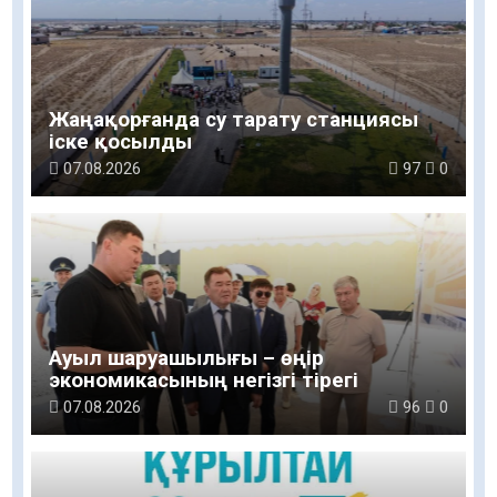
Жаңақорғанда су тарату станциясы
іске қосылды
07.08.2026
97
0
Ауыл шаруашылығы – өңір
экономикасының негізгі тірегі
07.08.2026
96
0