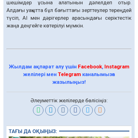
шешімдер ұсына алатынын дәлелдеп отыр.
Алдағы уақытта бұл бағыттағы зерттеулер тереңдей
түсіп, AI мен дәрігерлер арасындағы серіктестік
жаңа деңгейге көтерілуі мүмкін.
Жылдам ақпарат алу үшін
Facebook
,
Instagram
желілері мен
Telegram
каналымызға
жазылыңыз!
Әлеуметтік желілерде бөлісіңіз:
ТАҒЫ ДА ОҚЫҢЫЗ: