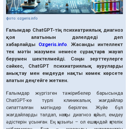
фото: ozgeris.info
Ғалымдар ChatGPT-тің психиатриялық диагноз
қоя алатынын дәлелдеді деп
хабарлайды
Ozgeris.info
.
Жасанды интеллект
тек мәтін жазумен немесе сұрақтарға жауап
берумен шектелмейді. Соңғы зерттеулерге
сәйкес, ChatGPT психиатриялық ауруларды
анықтау мен емдеуде нақты көмек көрсете
алатын деңгейге жеткен.
Ғалымдар жүргізген тәжірибелер барысында
ChatGPT-ке түрлі клиникалық жағдайлар
сипатталған мәтіндер берілген. Жүйе бұл
жағдайларды талдап, нақты диагноз қойып, емдеу
әдістерін ұсынған. Ең қызығы – ол ешқандай қателік
жібермеген. Бұл – жасанды интеллекттің