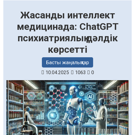
Жасанды интеллект
медицинада: ChatGPT
психиатриялық дәлдік
көрсетті
Басты жаңалықтар
10.04.2025
1063
0