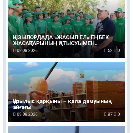
ҚЫЗЫЛОРДАДА «ЖАСЫЛ ЕЛ» ЕҢБЕК
ЖАСАҚТАРЫНЫҢ ҚАТЫСУЫМЕН
ЭКОЛОГИЯЛЫҚ СЕНБІЛІК ӨТТІ
08.08.2026
52
0
Құрылыс қарқыны – қала дамуының
айғағы
08.08.2026
87
0