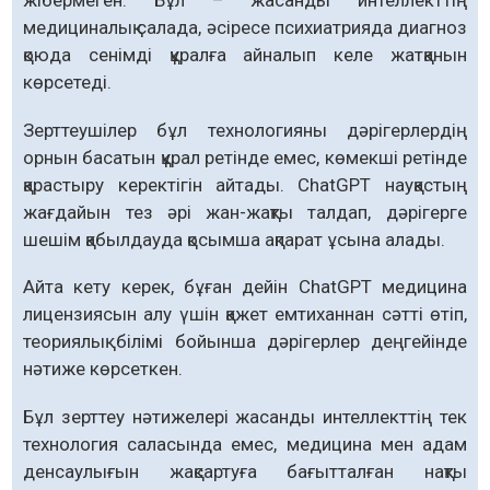
медициналық салада, әсіресе психиатрияда диагноз
қоюда сенімді құралға айналып келе жатқанын
көрсетеді.
Зерттеушілер бұл технологияны дәрігерлердің
орнын басатын құрал ретінде емес, көмекші ретінде
қарастыру керектігін айтады. ChatGPT науқастың
жағдайын тез әрі жан-жақты талдап, дәрігерге
шешім қабылдауда қосымша ақпарат ұсына алады.
Айта кету керек, бұған дейін ChatGPT медицина
лицензиясын алу үшін қажет емтиханнан сәтті өтіп,
теориялық білімі бойынша дәрігерлер деңгейінде
нәтиже көрсеткен.
Бұл зерттеу нәтижелері жасанды интеллекттің тек
технология саласында емес, медицина мен адам
денсаулығын жақсартуға бағытталған нақты