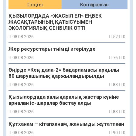
Соңғы
Көп қаралған
ҚЫЗЫЛОРДАДА «ЖАСЫЛ ЕЛ» ЕҢБЕК
ЖАСАҚТАРЫНЫҢ ҚАТЫСУЫМЕН
ЭКОЛОГИЯЛЫҚ СЕНБІЛІК ӨТТІ
08.08.2026
52
0
Жер ресурстары тиімді игерілуде
08.08.2026
76
0
Өңірде «Кең дала-2» бағдарламасы арқылы
80 шаруашылық қаржыландырылды
08.08.2026
83
0
Қызылордада халықаралық жастар күніне
арналған іс-шаралар бастау алды
08.08.2026
83
0
Құтханам – кітапханам, жанымды жұтатпаған
08.08.2026
90
0