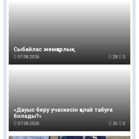
Сыбайлас жемқорлық
07.08.2026
28
0
«Дауыс беру учаскесін қалай табуға
болады?»￼
07.08.2026
26
0