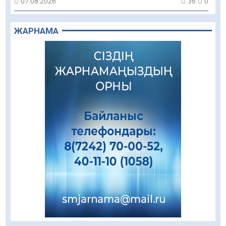
07.08.2026
36
0
«Дауыс беру учаскесін қалай табуға болады?»￼
ЖАРНАМА
07.08.2026
26
0
Қазақстандықтар Құрылтай сайлауынан
жақсылық күтеді – қоғамдық пікір зерттеуі
07.08.2026
32
0
Қаржылық сауаттылықты арттыруға
бағытталған кездесу өтті
07.08.2026
66
0
Жаңақорғанда су тарату станциясы іске
қосылды
07.08.2026
63
0
Ауыл шаруашылығы – өңір экономикасының
негізгі тірегі
07.08.2026
62
0