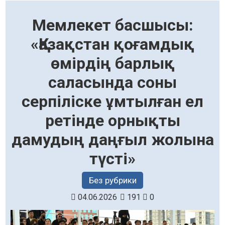
Мемлекет басшысы:
«Қазақстан қоғамдық
өмірдің барлық
саласында соны
серпіліске ұмтылған ел
ретінде орнықты
дамудың даңғыл жолына
түсті»
Без рубрики
04.06.2026
191
0