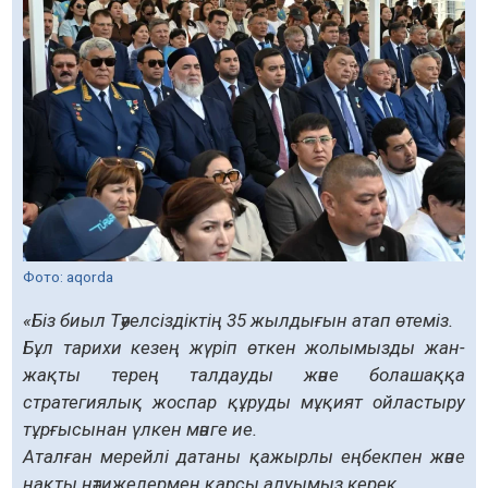
Фото: aqorda
«Біз биыл Тәуелсіздіктің 35 жылдығын атап өтеміз.
Бұл тарихи кезең жүріп өткен жолымызды жан-
жақты терең талдауды және болашаққа
стратегиялық жоспар құруды мұқият ойластыру
тұрғысынан үлкен мәнге ие.
Аталған мерейлі датаны қажырлы еңбекпен және
нақты нәтижелермен қарсы алуымыз керек.