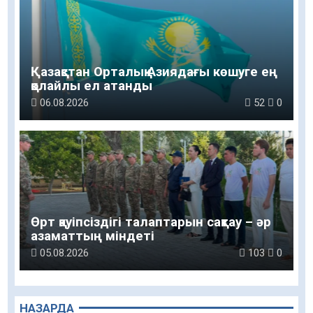
Қазақстан Орталық Азиядағы көшуге ең
қолайлы ел атанды
06.08.2026
52
0
Өрт қауіпсіздігі талаптарын сақтау – әр
азаматтың міндеті
05.08.2026
103
0
НАЗАРДА