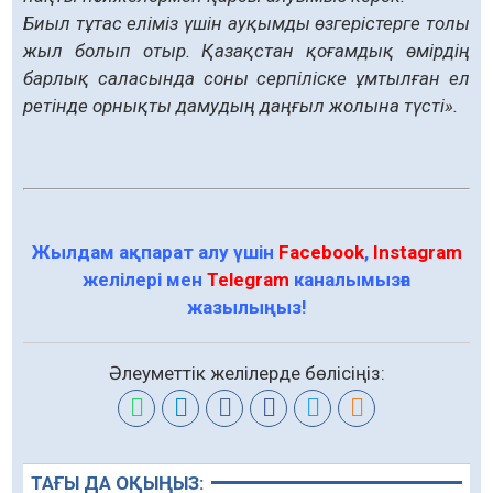
Биыл тұтас еліміз үшін ауқымды өзгерістерге толы
жыл болып отыр. Қазақстан қоғамдық өмірдің
барлық саласында соны серпіліске ұмтылған ел
ретінде орнықты дамудың даңғыл жолына түсті».
Жылдам ақпарат алу үшін
Facebook
,
Instagram
желілері мен
Telegram
каналымызға
жазылыңыз!
Әлеуметтік желілерде бөлісіңіз:
ТАҒЫ ДА ОҚЫҢЫЗ: