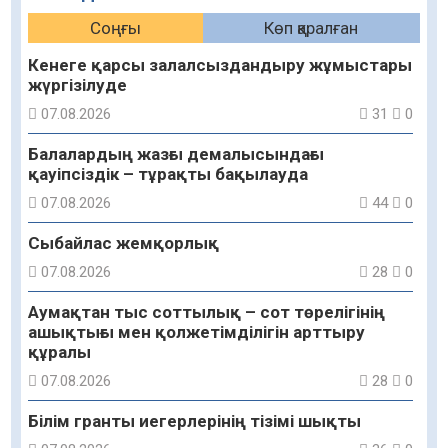
Соңғы
Көп қаралған
Кенеге қарсы залалсыздандыру жұмыстары
жүргізілуде
07.08.2026
31
0
Балалардың жазғы демалысындағы
қауіпсіздік – тұрақты бақылауда
07.08.2026
44
0
Сыбайлас жемқорлық
07.08.2026
28
0
Аумақтан тыс соттылық – сот төрелігінің
ашықтығы мен қолжетімділігін арттыру
құралы
07.08.2026
28
0
Білім гранты иегерлерінің тізімі шықты