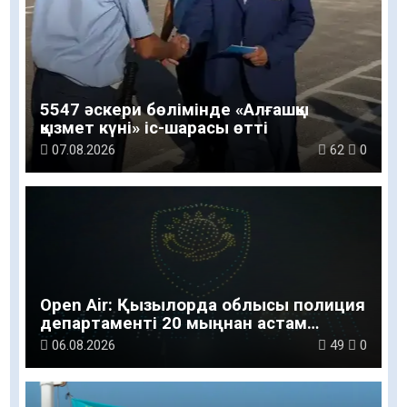
5547 әскери бөлімінде «Алғашқы
қызмет күні» іс-шарасы өтті
07.08.2026
62
0
Open Air: Қызылорда облысы полиция
департаменті 20 мыңнан астам
көрерменнің қауіпсіздігін қамтамасыз
06.08.2026
49
0
етті