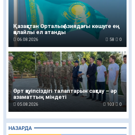
Қазақстан Орталық Азиядағы көшуге ең
қолайлы ел атанды
06.08.2026
58
0
Өрт қауіпсіздігі талаптарын сақтау – әр
азаматтың міндеті
05.08.2026
103
0
НАЗАРДА