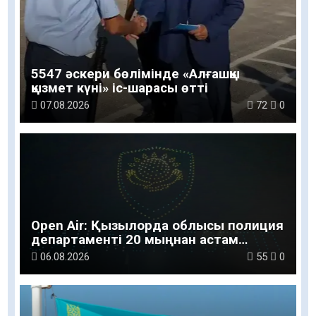
5547 әскери бөлімінде «Алғашқы
қызмет күні» іс-шарасы өтті
07.08.2026
72
0
Open Air: Қызылорда облысы полиция
департаменті 20 мыңнан астам
көрерменнің қауіпсіздігін қамтамасыз
06.08.2026
55
0
етті