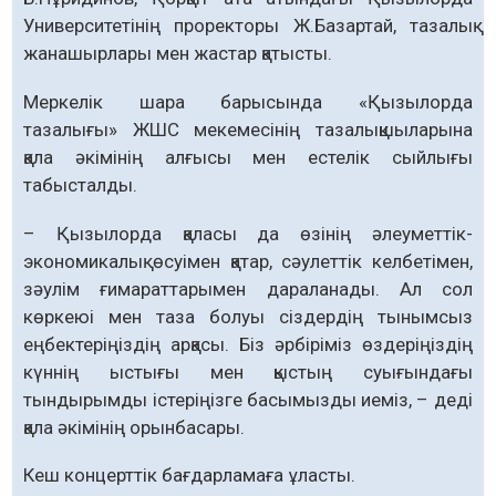
Универ­ситетінің проректоры Ж.Базартай, тазалық
жана­шырлары мен жастар қатысты.
Меркелік шара барысында «Қызылорда
тазалығы» ЖШС мекемесінің тазалықшыларына
қала әкімінің алғысы мен естелік сыйлығы
табысталды.
– Қызылорда қаласы да өзінің әлеуметтік-
экономикалық өсуімен қатар, сәулеттік келбетімен,
зәулім ғимараттарымен дараланады. Ал сол
көркеюі мен таза болуы сіздердің тынымсыз
еңбектеріңіздің арқасы. Біз әрбіріміз өздеріңіздің
күннің ыстығы мен қыстың суығындағы
тындырымды істеріңізге басымызды иеміз, – деді
қала әкімінің орынбасары.
Кеш концерттік бағдарламаға ұласты.