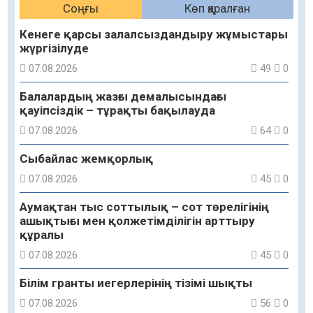
Соңғы
Көп қаралған
Кенеге қарсы залалсыздандыру жұмыстары
жүргізілуде
07.08.2026
49
0
Балалардың жазғы демалысындағы
қауіпсіздік – тұрақты бақылауда
07.08.2026
64
0
Сыбайлас жемқорлық
07.08.2026
45
0
Аумақтан тыс соттылық – сот төрелігінің
ашықтығы мен қолжетімділігін арттыру
құралы
07.08.2026
45
0
Білім гранты иегерлерінің тізімі шықты
07.08.2026
56
0