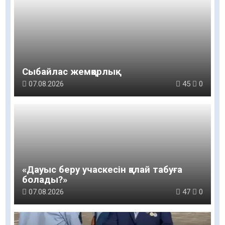
Сыбайлас жемқорлық
07.08.2026
45
0
«Дауыс беру учаскесін қалай табуға
болады?»￼
07.08.2026
47
0