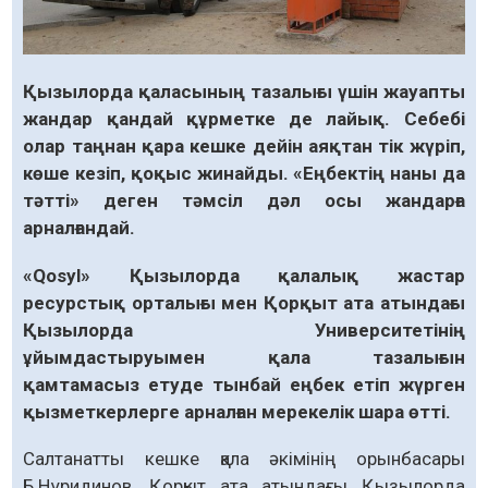
Қызылорда қаласының тазалығы үшін жауапты
жандар қандай құрметке де лайық. Себебі
олар таңнан қара кешке дейін аяқтан тік жүріп,
көше кезіп, қоқыс жинайды. «Еңбектің наны да
тәтті» деген тәмсіл дәл осы жандарға
арналғандай.
«Qosyl» Қызылорда қалалық жастар
ресурстық орталығы мен Қорқыт ата атындағы
Қызылорда Университетінің
ұйымдастыруымен қала тазалығын
қамтамасыз етуде тынбай еңбек етіп жүрген
қызмет­керлерге арналған мерекелік шара өтті.
Салтанатты кешке қала әкімінің орын­басары
Б.Нұридинов, Қорқыт ата атындағы Қызылорда