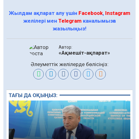
Жылдам ақпарат алу үшін
Facebook
,
Instagram
желілері мен
Telegram
каналымызға
жазылыңыз!
Автор:
«Ақмешіт-ақпарат»
Әлеуметтік желілерде бөлісіңіз:
ТАҒЫ ДА ОҚЫҢЫЗ: