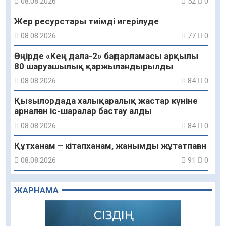
08.08.2026
52
0
Жер ресурстары тиімді игерілуде
08.08.2026
77
0
Өңірде «Кең дала-2» бағдарламасы арқылы
80 шаруашылық қаржыландырылды
08.08.2026
84
0
Қызылордада халықаралық жастар күніне
арналған іс-шаралар бастау алды
08.08.2026
84
0
Құтханам – кітапханам, жанымды жұтатпаған
08.08.2026
91
0
Құрылыс қарқыны – қала дамуының айғағы
ЖАРНАМА
08.08.2026
88
0
Зәулім ғимараттарда туған жерді түлеткен
азаматтардың қолтаңбасы бар