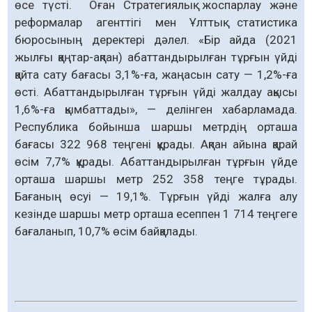
өсе түсті. Оған Стратегиялық жоспарлау және
реформалар агенттігі мен Ұлттық статистика
бюросының деректері дәлел. «Бір айда (2021
жылғы қаңтар-ақпан) абаттандырылған тұрғын үйді
қайта сату бағасы 3,1%-ға, жаңасын сату — 1,2%-ға
өсті. Абаттандырылған тұрғын үйді жалдау ақысы
1,6%-ға қымбаттады», — делінген хабарламада.
Республика бойынша шаршы метрдің орташа
бағасы 322 968 теңгені құрады. Ақпан айына қарай
өсім 7,7% құрады. Абаттандырылған тұрғын үйде
орташа шаршы метр 252 358 теңге тұрады.
Бағаның өсуі — 19,1%. Тұрғын үйді жалға алу
кезінде шаршы метр орташа есеппен 1 714 теңгеге
бағаланып, 10,7% өсім байқалады.