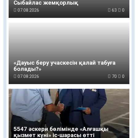
Сыбайлас жемқорлық
07.08.2026
63
0
«Дауыс беру учаскесін қалай табуға
болады?»￼
07.08.2026
70
0
5547 әскери бөлімінде «Алғашқы
қызмет күні» іс-шарасы өтті