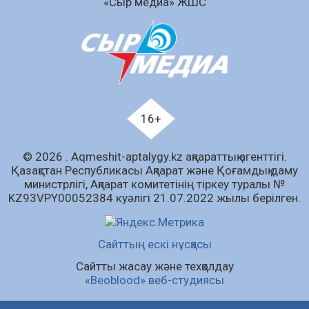
«Сыр медиа» ЖШС
Аумақтан тыс соттылық – сот төрелігінің
ашықтығы мен қолжетімділігін арттыру
құралы
07.08.2026
65
0
Білім гранты иегерлерінің тізімі шықты
07.08.2026
85
0
16+
«Дауыс беру учаскесін қалай табуға болады?»￼
© 2026 . Аqmeshit-aptalygy.kz ақпараттық агенттігі.
07.08.2026
70
0
Қазақстан Республикасы Ақпарат және Қоғамдық даму
министрлігі, Ақпарат комитетінің тіркеу туралы №
Барлық жаңалық
KZ93VPY00052384 куәлігі 21.07.2022 жылы берілген.
Сайттың ескі нұсқасы
Сайтты жасау және техқолдау
«Beoblood» веб-студиясы