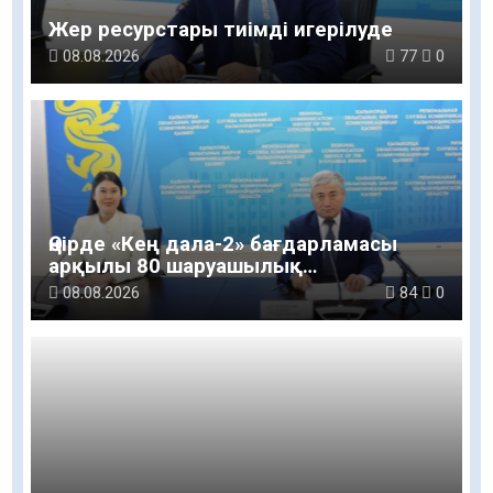
Жер ресурстары тиімді игерілуде
08.08.2026
77
0
Өңірде «Кең дала-2» бағдарламасы
арқылы 80 шаруашылық
қаржыландырылды
08.08.2026
84
0