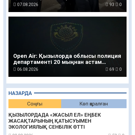
07.08.2026
93
0
Open Air: Қызылорда облысы полиция
департаменті 20 мыңнан астам
көрерменнің қауіпсіздігін қамтамасыз
06.08.2026
69
0
етті
НАЗАРДА
Соңғы
Көп қаралған
ҚЫЗЫЛОРДАДА «ЖАСЫЛ ЕЛ» ЕҢБЕК
ЖАСАҚТАРЫНЫҢ ҚАТЫСУЫМЕН
ЭКОЛОГИЯЛЫҚ СЕНБІЛІК ӨТТІ