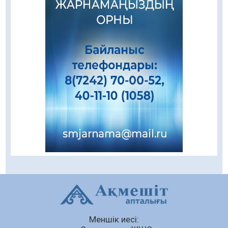
08.08.2026
215
0
Еңбегі ерлікпен тең мамандық
08.08.2026
83
0
Даналықтың шырағданы, ой-сананың
шамшырағы
08.08.2026
58
0
Кенеге қарсы залалсыздандыру жұмыстары
жүргізілуде
07.08.2026
75
0
Балалардың жазғы демалысындағы
қауіпсіздік – тұрақты бақылауда
07.08.2026
93
0
Сыбайлас жемқорлық
Меншік иесі:
07.08.2026
63
0