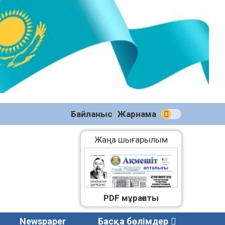
№59
(2271)
08.08.2026
Байланыс
Жарнама
Жаңа шығарылым
PDF мұрағаты
Newspaper
Басқа бөлімдер