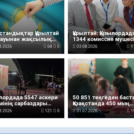
қстандықтар Құрылтай
Құрылтай: Қызылордад
лауынан жақсылық
1344 комиссия мүшесі
ді – қоғамдық пікір
білімі жетілдіріледі
8.2026
68
0
03.08.2026
1
теуі
лордада 5547 әскери
50 851 теңгеден баст
мінің сарбаздары
Қазақстанда 450 мың
басы құндылықтары
мектеп оқушысына а
8.2026
121
0
31.07.2026
1
т болашағы» атты
беріледі
ни-мәдени шараға
ысты