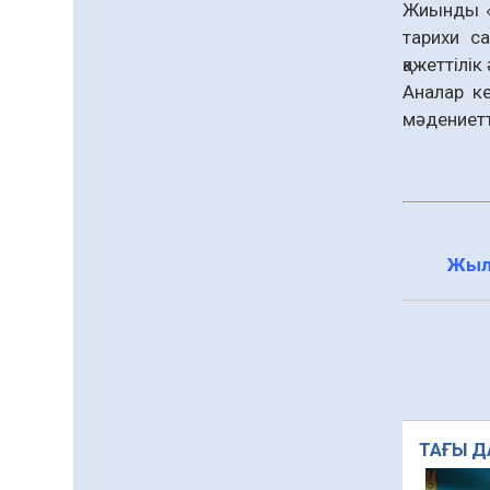
Жиынды «
тарихи са
қажеттілік
Аналар ке
мәдениетті
Жыл
ТАҒЫ Д