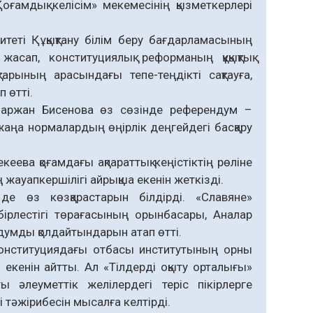
оғамдық келісім» мекемесінің қызметкерлері
еті Құқықтану білім беру бағдарламасының
сап, конституциялық реформаның құқықтық
тарының арасындағы тепе-теңдікті сақтауға,
 өтті.
аржан Бисенова өз сөзінде референдум –
, жаңа нормалардың өңірлік деңгейдегі басқару
еева қоғамдағы ақпараттық кеңістіктің рөліне
 жауапкершілігі айрықша екенін жеткізді.
де өз көзқарастарын білдірді. «Славяне»
ірлестігі төрағасының орынбасары, Аналар
умды қолдайтындарын атап өтті.
онституциядағы отбасы институтының орны
 екенін айтты. Ал «Тілдерді оқыту орталығы»
әлеуметтік желілердегі теріс пікірлерге
 тәжірибесін мысалға келтірді.