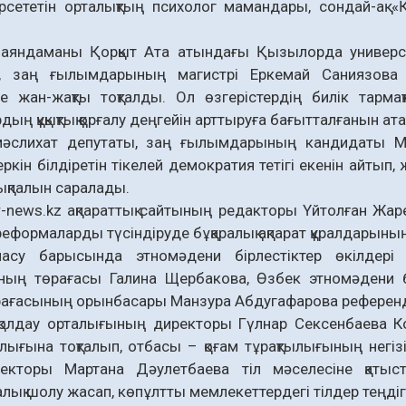
рсететін орталықтың психолог мамандары, сондай-ақ «Қ
баяндаманы Қорқыт Ата атындағы Қызылорда университ
і, заң ғылымдарының магистрі Еркемай Саниязова жа
не жан-жақты тоқталды. Ол өзгерістердің билік тармақ
ың құқықтық қорғалу деңгейін арттыруға бағытталғанын атап
мәслихат депутаты, заң ғылымдарының кандидаты М
еркін білдіретін тікелей демократия тетігі екенін айтып
ықпалын саралады.
-news.kz ақпараттық сайтының редакторы Үйтолған Жарек
 реформаларды түсіндіруде бұқаралық ақпарат құралдарының
масу барысында этномәдени бірлестіктер өкілдері 
ның төрағасы Галина Щербакова, Өзбек этномәдени б
рағасының орынбасары Манзура Абдугафарова референд
қолдау орталығының директоры Гүлнар Сексенбаева К
лығына тоқталып, отбасы – қоғам тұрақтылығының негізі
кторы Мартана Дәулетбаева тіл мәселесіне қатысты 
лық шолу жасап, көпұлтты мемлекеттердегі тілдер теңдігі