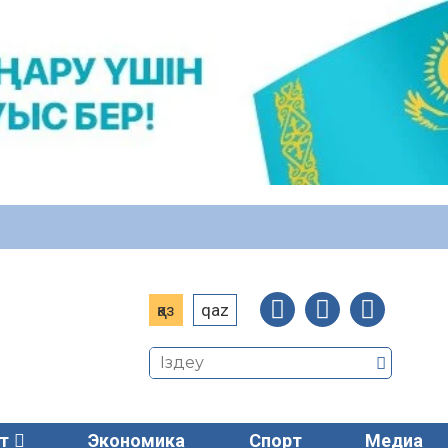
қаз
qaz
т
Экономика
Спорт
Медиа