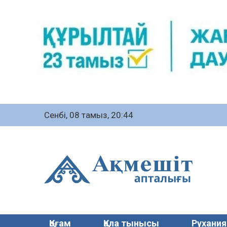
Сенбі, 08 тамыз, 20:44
Қоғам
Қала тынысы
Рухания