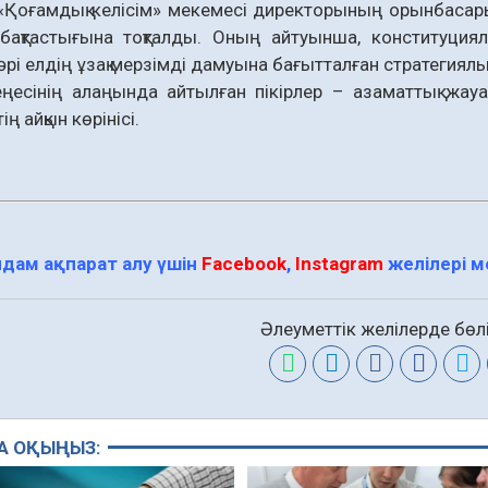
Қоғамдық келісім» мекемесі директорының орынбасар
бақтастығына тоқталды. Оның айтуынша, конституциял
 әрі елдің ұзақ мерзімді дамуына бағытталған стратегиялы
ңесінің алаңында айтылған пікірлер – азаматтық жауап
ң айқын көрінісі.
дам ақпарат алу үшін
Facebook
,
Instagram
желілері 
Әлеуметтік желілерде бөлі
А ОҚЫҢЫЗ: