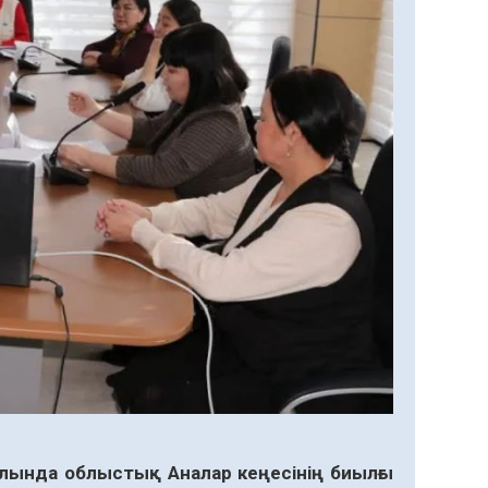
лында облыстық Аналар кеңесінің биылғы