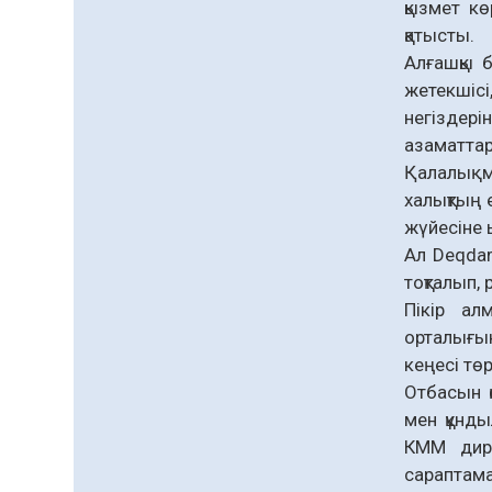
қызмет кө
қолжетімділігін арттыру
07.08.2026
59
0
құралы
қатысты.
Алғашқы 
Білім гранты иегерлерінің
тізімі шықты
жетекшіс
негіздері
07.08.2026
75
0
азаматтард
«Дауыс беру учаскесін
Қалалық 
қалай табуға болады?»￼
халықтың 
07.08.2026
62
0
жүйесіне 
Ал Deqdar
Барлық жаңалық
тоқталып,
Пікір ал
орталығы
кеңесі тө
Отбасын 
мен құнды
КММ дире
сараптама