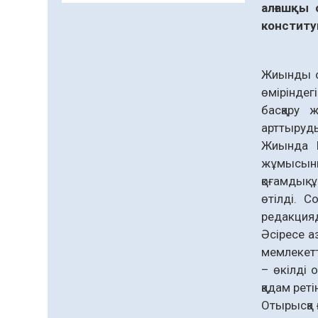
алғашқы 
Даналықтың шырағданы,
конститу
ой-сананың шамшырағы
08.08.2026
52
0
Жиынды о
Кенеге қарсы
өміріндег
залалсыздандыру
жұмыстары жүргізілуде
басқару 
арттырудың
07.08.2026
66
0
Жиында М
Балалардың жазғы
жұмысыны
демалысындағы
қоғамдық
қауіпсіздік – тұрақты
өтілді. С
бақылауда
07.08.2026
85
0
редакцияд
Сыбайлас жемқорлық
Әсіресе а
мемлекетт
07.08.2026
57
0
– өкілді 
Аумақтан тыс соттылық
қадам рет
– сот төрелігінің
Отырысқа 
ашықтығы мен