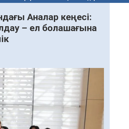
дағы Аналар кеңесі:
дау – ел болашағына
ік