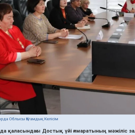
орда Облысы Қоғамдық Келісім
а қаласындағы Достық үйі ғимаратының мәжіліс за