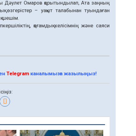
ы Дәулет Омаров қорытындылап, Ата заңның
ық өзгерістер – уақыт талабынан туындаған
қ шешім.
кершіліктің, қоғамдық келісімнің және саяси
мен
Telegram
каналымызға жазылыңыз!
сіңіз: