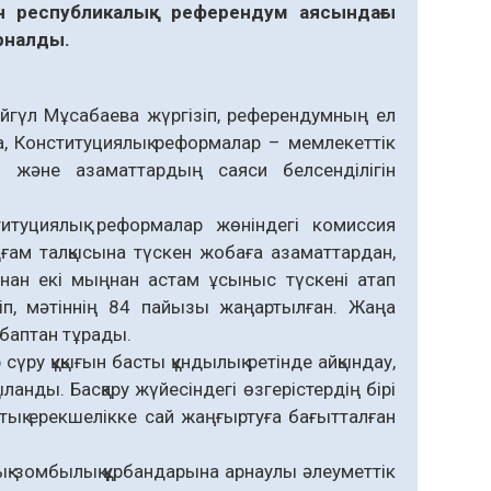
ін республикалық референдум аясындағы
рналды.
гүл Мұсабаева жүргізіп, референдумның ел
а, Конституциялық реформалар – мемлекеттік
ың және азаматтардың саяси белсенділігін
уциялық реформалар жөніндегі комиссия
ам талқысына түскен жобаға азаматтардан,
нан екі мыңнан астам ұсыныс түскені атап
ліп, мәтіннің 84 пайызы жаңартылған. Жаңа
 баптан тұрады.
сүру құқығын басты құндылық ретінде айқындау,
ланды. Басқару жүйесіндегі өзгерістердің бірі
ттық ерекшелікке сай жаңғыртуға бағытталған
лық-зомбылық құрбандарына арнаулы әлеуметтік