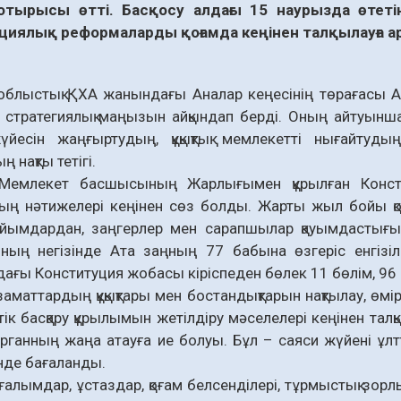
отырысы өтті. Басқосу алдағы 15 наурызда өтет
циялық реформаларды қоғамда кеңінен талқылауға а
блыстық ҚХА жанындағы Аналар кеңесінің төрағасы Ай
і стратегиялық маңызын айқындап берді. Оның айтуынш
жүйесін жаңғыртудың, құқықтық мемлекетті нығайтуд
 нақты тетігі.
емлекет басшысының Жарлығымен құрылған Констит
ң нәтижелері кеңінен сөз болды. Жарты жыл бойы қоғ
 ұйымдардан, заңгерлер мен сарапшылар қауымдастығы
оның негізінде Ата заңның 77 бабына өзгеріс енгізі
ағы Конституция жобасы кіріспеден бөлек 11 бөлім, 96
заматтардың құқықтары мен бостандықтарын нақтылау, өмір 
ік басқару құрылымын жетілдіру мәселелері кеңінен талқы
органның жаңа атауға ие болуы. Бұл – саяси жүйені ұл
інде бағаланды.
ғалымдар, ұстаздар, қоғам белсенділері, тұрмыстық зор