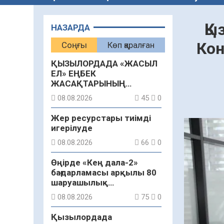
Қы
НАЗАРДА
Кон
Соңғы
Көп қаралған
ҚЫЗЫЛОРДАДА «ЖАСЫЛ
ЕЛ» ЕҢБЕК
ЖАСАҚТАРЫНЫҢ
ҚАТЫСУЫМЕН
08.08.2026
45
0
ЭКОЛОГИЯЛЫҚ СЕНБІЛІК
ӨТТІ
Жер ресурстары тиімді
игерілуде
08.08.2026
66
0
Өңірде «Кең дала-2»
бағдарламасы арқылы 80
шаруашылық
қаржыландырылды
08.08.2026
75
0
Қызылордада