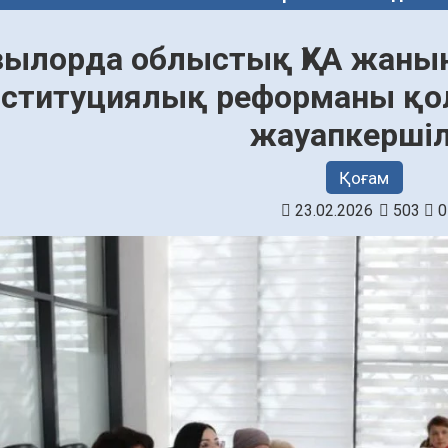
зылорда облыстық ҚХА жанын
ституциялық реформаны қол
жауапкершіл
Қоғам
23.02.2026
503
0