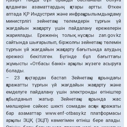
қолданған азаматтардың қатары артты. Өткен
аптада ҚР Индустрия және инфрақұрылымдық даму
министрлігі зейнетақы төлемдерін тұрғын үй
жағдайын жақсарту үшін пайдалану ережелерін
жариялады. Ереженің толық нұсқасы zan.gov.kz
сайтында шығарылып, біржолғы зейнетақы төлемін
тұрғын үй жағдайын жақсарту бағытында алудың
ережесі бекітілген. Бүгінде бұл бағыттағы
жұмысты «Отбасы банкі» арқылы жүзеге асыруға
болады.
– 23 қаңтардан бастап Зейнетақы қорындағы
қаражатты тұрғын үй жағдайын жақсарту және
емделуге пайдалану үшін электронды өтініштер
қабылданып жатыр. Зейнетақы қорында жас
мөлшеріне сәйкес шекті сомадан асқан қаражаты
бар азаматтар www.enf-otbasy.kz платформасы
арқылы ЭЦҚ (ЭЦП) көмегімен өтініш бере алады.