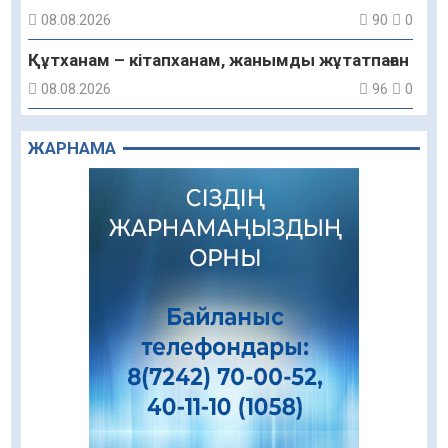
08.08.2026
90
0
Құтханам – кітапханам, жанымды жұтатпаған
08.08.2026
96
0
Құрылыс қарқыны – қала дамуының айғағы
ЖАРНАМА
08.08.2026
93
0
Зәулім ғимараттарда туған жерді түлеткен
азаматтардың қолтаңбасы бар
08.08.2026
277
0
Еңбегі ерлікпен тең мамандық
08.08.2026
91
0
Даналықтың шырағданы, ой-сананың
шамшырағы
08.08.2026
67
0
Кенеге қарсы залалсыздандыру жұмыстары