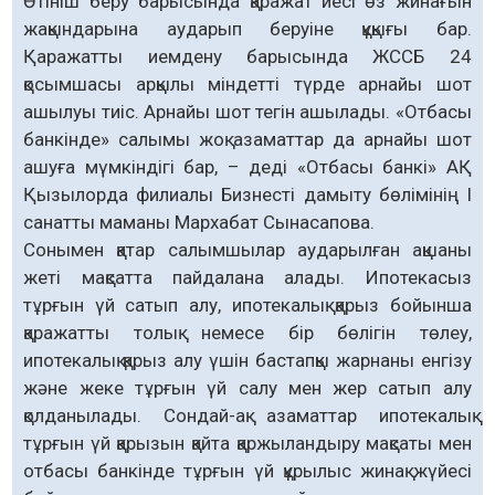
Өтініш беру барысында қаражат иесі өз жинағын
жақындарына аударып беруіне құқығы бар.
Қаражатты иемдену барысында ЖССБ 24
қосымшасы арқылы міндетті түрде арнайы шот
ашылуы тиіс. Арнайы шот тегін ашылады. «Отбасы
банкінде» салымы жоқ азаматтар да арнайы шот
ашуға мүмкіндігі бар, – деді «Отбасы банкі» АҚ
Қызылорда филиалы Бизнесті дамыту бөлімінің I
санатты маманы Мархабат Сынасапова.
Сонымен қатар салымшылар аударылған ақшаны
жеті мақсатта пайдалана алады. Ипотекасыз
тұрғын үй сатып алу, ипотекалық қарыз бойынша
қаражатты толық немесе бір бөлігін төлеу,
ипотекалық қарыз алу үшін бастапқы жарнаны енгізу
және жеке тұрғын үй салу мен жер сатып алу
қолданылады. Сондай-ақ азаматтар ипотекалық
тұрғын үй қарызын қайта қаржыландыру мақсаты мен
отбасы банкінде тұрғын үй құрылыс жинақ жүйесі