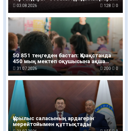
– ұлт болашағы» атты рухани-мәдени
03.08.2026
128
0
шараға қатысты
50 851 теңгеден бастап: Қазақстанда
450 мың мектеп оқушысына ақша
беріледі
31.07.2026
200
0
Құрылыс саласының ардагерін
мерейтойымен құттықтады