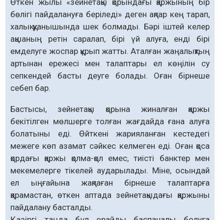
Өткен жылы «зейнетақы қорындағы қаржының бір
бөлігі пайдалануға беріледі» деген ақпар кең тарап,
халық қуанышында шек болмады. Бәрі іштей келер
ақшаның ретін саралап, бірі үй алуға, енді бірі
емделуге жоспар құрып жатты. Аталған жаңалықтың
артынан ережесі мен талаптары ел көңілін су
сепкендей басты деуге болады. Оған бірнеше
себеп бар.
Бастысы, зейнетақы қорына жиналған қаржы
бекітілген мөлшерге толған жағдайда ғана алуға
болатыны еді. Өйткені жарияланған кестедегі
межеге көп азамат сәйкес келмеген еді. Оған қоса
қордағы қаржы қолма-қол емес, тиісті банктер мен
мекемелерге тікелей аударылады. Міне, осындай
ел ыңғайына жақпаған бірнеше талаптарға
қарамастан, өткен аптада зейнетақыдағы қаржыны
пайдалану басталды.
Қазіргі таңда бұл орайды баспаналы болуға