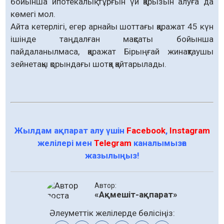
бойынша ипотекалық тұрғын үй қарызын алуға да
көмегі мол.
Айта кетерлігі, егер арнайы шоттағы қаражат 45 күн
ішінде таңдалған мақсаты бойынша
пайдаланылмаса, қаражат Бірыңғай жинақтаушы
зейнетақы қорындағы шотқа қайтарылады.
Жылдам ақпарат алу үшін
Facebook
,
Instagram
желілері мен
Telegram
каналымызға
жазылыңыз!
Автор:
«Ақмешіт-ақпарат»
Әлеуметтік желілерде бөлісіңіз: