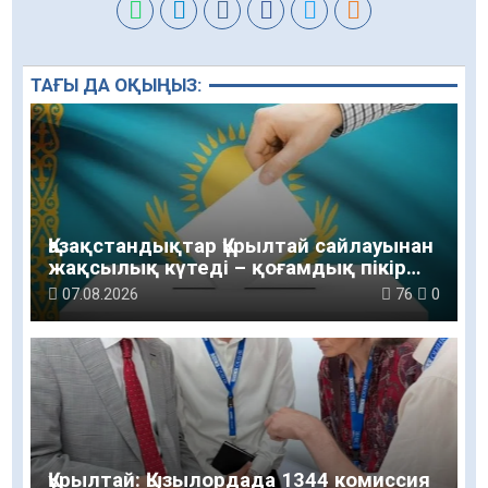
ТАҒЫ ДА ОҚЫҢЫЗ:
Қазақстандықтар Құрылтай сайлауынан
жақсылық күтеді – қоғамдық пікір
зерттеуі
07.08.2026
76
0
Құрылтай: Қызылордада 1344 комиссия