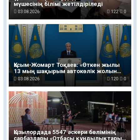
мүшесінің білімі жетілдіріледі
03.08.2026
122
0
Қасым-Жомарт Тоқаев: «Өткен жылы
13 мың шақырым автокөлік жолын
салу және жөндеу жұмысы
03.08.2026
120
0
жүргізілді»
Қызылордада 5547 әскери бөлімінің
сарбаздары «Отбасы құндылықтары