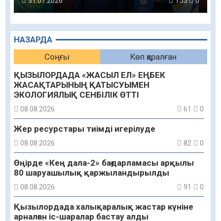
31.07.2026
155
0
НАЗАРДА
Соңғы
Көп қаралған
ҚЫЗЫЛОРДАДА «ЖАСЫЛ ЕЛ» ЕҢБЕК
ЖАСАҚТАРЫНЫҢ ҚАТЫСУЫМЕН
ЭКОЛОГИЯЛЫҚ СЕНБІЛІК ӨТТІ
08.08.2026
61
0
Жер ресурстары тиімді игерілуде
08.08.2026
82
0
Өңірде «Кең дала-2» бағдарламасы арқылы
80 шаруашылық қаржыландырылды
08.08.2026
91
0
Қызылордада халықаралық жастар күніне
арналған іс-шаралар бастау алды