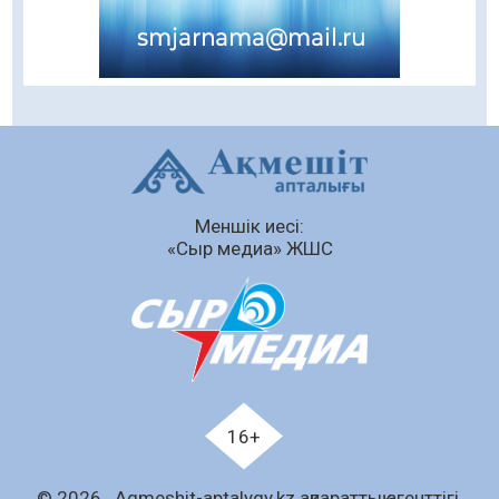
жүргізілуде
07.08.2026
81
0
Балалардың жазғы демалысындағы
қауіпсіздік – тұрақты бақылауда
07.08.2026
96
0
Сыбайлас жемқорлық
Меншік иесі:
07.08.2026
67
0
«Сыр медиа» ЖШС
Аумақтан тыс соттылық – сот төрелігінің
ашықтығы мен қолжетімділігін арттыру
құралы
07.08.2026
70
0
Білім гранты иегерлерінің тізімі шықты
07.08.2026
93
0
16+
«Дауыс беру учаскесін қалай табуға болады?»￼
© 2026 . Аqmeshit-aptalygy.kz ақпараттық агенттігі.