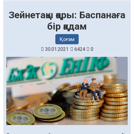
Зейнетақы қоры: Баспанаға
бір қадам
Қоғам
30.01.2021
6424
0