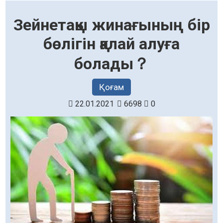
Зейнетақы жинағының бір
бөлігін қалай алуға
болады？
Қоғам
22.01.2021
6698
0