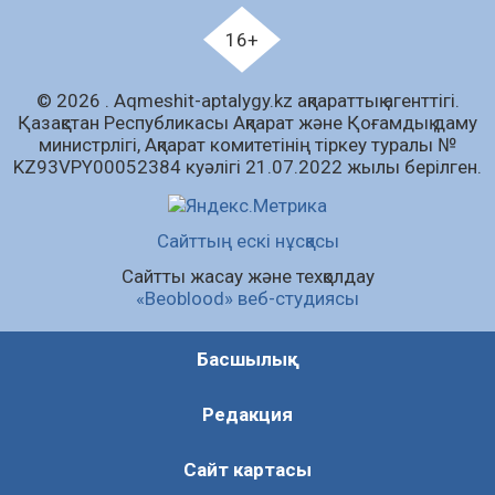
Қызылордада «Саналы ұрпақ – жарқын
16+
болашақ» атты кеңейтілген мәжіліс өтті
06.08.2026
66
0
© 2026 . Аqmeshit-aptalygy.kz ақпараттық агенттігі.
Open Air: Қызылорда облысы полиция
Қазақстан Республикасы Ақпарат және Қоғамдық даму
департаменті 20 мыңнан астам көрерменнің
министрлігі, Ақпарат комитетінің тіркеу туралы №
қауіпсіздігін қамтамасыз етті
KZ93VPY00052384 куәлігі 21.07.2022 жылы берілген.
06.08.2026
49
0
Барлық жаңалық
Сайттың ескі нұсқасы
Сайтты жасау және техқолдау
«Beoblood» веб-студиясы
Басшылық
Редакция
Сайт картасы