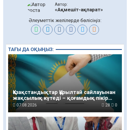
Автор:
«Ақмешіт-ақпарат»
Әлеуметтік желілерде бөлісіңіз:
ТАҒЫ ДА ОҚЫҢЫЗ:
Қазақстандықтар Құрылтай сайлауынан
жақсылық күтеді – қоғамдық пікір
зерттеуі
07.08.2026
28
0