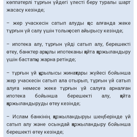
көппәтерлі тұрғын үйдегі үлесті беру туралы шарт
жасасу кезінде;
– жер учаскесін сатып алуды қос алғанда жеке
тұрғын үй салу үшін толық есеп айырысу кезінде;
– ипотека алу, тұрғын үйді сатып алу, берешекті
өтеу, банктер арқылы ипотеканы қайта қаржыландыру
үшін бастапқы жарна ретінде;
– тұрғын үй құрылысы жинақтары жүйесі бойынша
жер учаскесін сатып ала отырып, тұрғын үй сатып
алуға немесе жеке тұрғын үй салуға арналған
ипотека бойынша берешекті алу, қайта
қаржыландыруды өтеу кезінде;
– Ислам банкінің қаржыландыруы шеңберінде үй
сатып алу және осындай қаржыландыру бойынша
берешекті өтеу кезінде;