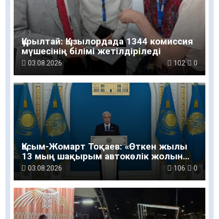
Құрылтай: Қызылордада 1344 комиссия
мүшесінің білімі жетілдіріледі
03.08.2026
102
0
Қасым-Жомарт Тоқаев: «Өткен жылы
13 мың шақырым автокөлік жолын
салу және жөндеу жұмысы
03.08.2026
106
0
жүргізілді»