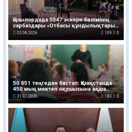
Қызылордада 5547 әскери бөлімінің
сарбаздары «Отбасы құндылықтары
– ұлт болашағы» атты рухани-мәдени
03.08.2026
109
0
шараға қатысты
50 851 теңгеден бастап: Қазақстанда
450 мың мектеп оқушысына ақша
беріледі
31.07.2026
183
0