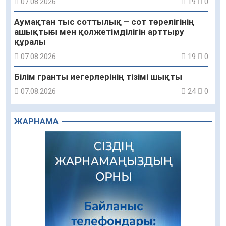
07.08.2026
19
0
Аумақтан тыс соттылық – сот төрелігінің
ашықтығы мен қолжетімділігін арттыру
құралы
07.08.2026
19
0
Білім гранты иегерлерінің тізімі шықты
07.08.2026
24
0
«Дауыс беру учаскесін қалай табуға болады?»￼
ЖАРНАМА
07.08.2026
16
0
Қазақстандықтар Құрылтай сайлауынан
жақсылық күтеді – қоғамдық пікір зерттеуі
07.08.2026
28
0
Қаржылық сауаттылықты арттыруға
бағытталған кездесу өтті
07.08.2026
66
0