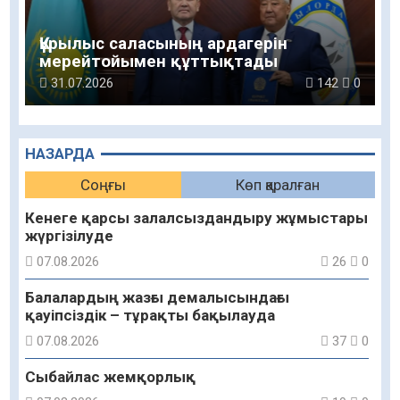
Құрылыс саласының ардагерін
мерейтойымен құттықтады
31.07.2026
142
0
НАЗАРДА
Соңғы
Көп қаралған
Кенеге қарсы залалсыздандыру жұмыстары
жүргізілуде
07.08.2026
26
0
Балалардың жазғы демалысындағы
қауіпсіздік – тұрақты бақылауда
07.08.2026
37
0
Сыбайлас жемқорлық