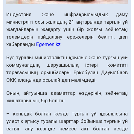
Индустрия және инфрақұрылымдық даму
министрлігі осы жылдың 21 қаңтарында тұрғын үй
жағдайларын жақсарту үшін бір жолғы зейнетақы
төлемдерін пайдалану ережелерін бекітті, деп
хабарлайды
Egemen.kz
Бұл туралы министрліктің құрылыс жəне тұрғын үй-
коммуналдық шаруашылық істері комитеті
төрағасының орынбасары Еркебұлан Дауылбаев
ОКҚ алаңында осылай деп мәлімдеді.
Оның айтуынша азаматтар өздерінің зейнетақы
жинақтарының бір бөлігін:
– кепілдік болған кезде тұрғын үй құрылысына
үлестік қатысу туралы шарттар бойынша тұрғын үй
сатып алу кезінде немесе акт болған кезде