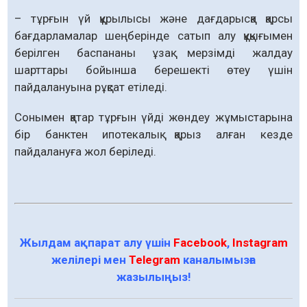
– тұрғын үй құрылысы және дағдарысқа қарсы
бағдарламалар шеңберінде сатып алу құқығымен
берілген баспананы ұзақ мерзімді жалдау
шарттары бойынша берешекті өтеу үшін
пайдалануына рұқсат етіледі.
Сонымен қатар тұрғын үйді жөндеу жұмыстарына
бір банктен ипотекалық қарыз алған кезде
пайдалануға жол беріледі.
Жылдам ақпарат алу үшін
Facebook
,
Instagram
желілері мен
Telegram
каналымызға
жазылыңыз!