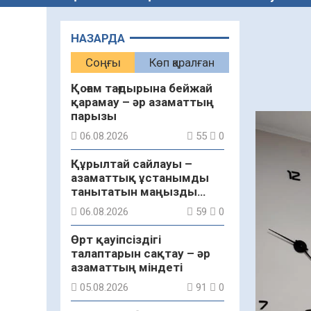
НАЗАРДА
Соңғы
Көп қаралған
Қоғам тағдырына бейжай
қарамау – әр азаматтың
парызы
06.08.2026
55
0
Құрылтай сайлауы –
азаматтық ұстанымды
танытатын маңызды
қадам
06.08.2026
59
0
Өрт қауіпсіздігі
талаптарын сақтау – әр
азаматтың міндеті
05.08.2026
91
0