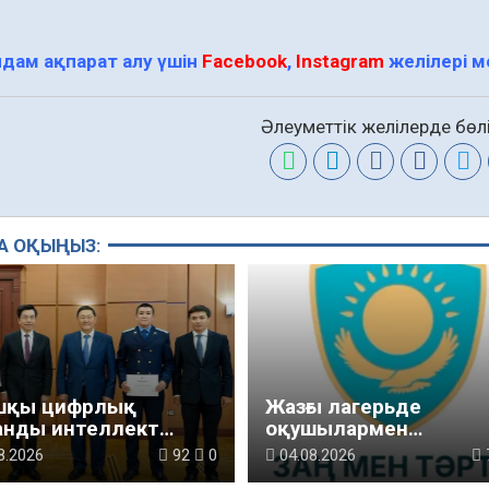
дам ақпарат алу үшін
Facebook
,
Instagram
желілері 
Әлеуметтік желілерде бөлі
А ОҚЫҢЫЗ:
ашқы цифрлық
Жазғы лагерьде
анды интеллект
оқушылармен
алдарының
профилактикалық
8.2026
92
0
04.08.2026
ыстырылымы өтті
кездесу өтті