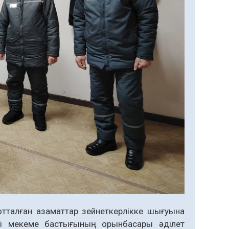
талған азаматтар зейнеткерлікке шығуына
егі мекеме бастығының орынбасары әділет