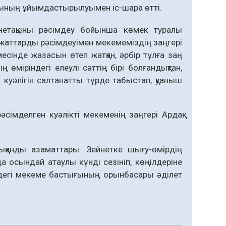
ызының ұйымдастырылуымен іс-шара өтті.
нетақыны рәсімдеу бойынша көмек туралы
құжаттарды рәсімдеуімен мекемеміздің заңгері
есінде жазасын өтеп жатқан, әрбір тұлға заң
 өміріндегі елеулі сәттің бірі болғандықтан,
і куәлігін салтанатты түрде табыстап, қуаныш
сімделген куәлікті мекеменің заңгері Ардақ
.
ыққанды азаматтары. Зейнетке шығу-өмірдің
 осындай атаулы күнді сезініп, көңілдеріне
дегі мекеме бастығының орынбасары әділет