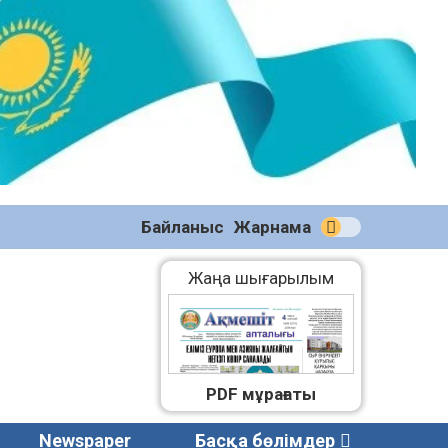
№58
(2270)
04.08.2026
Байланыс
Жарнама
Жаңа шығарылым
PDF мұрағаты
Newspaper
Басқа бөлімдер