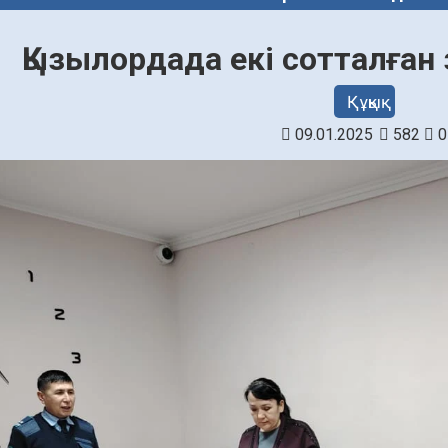
Қызылордада екі сотталға
Құқық
09.01.2025
582
0