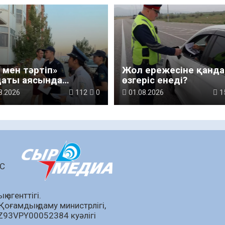
 мен тәртіп»
Жол ережесіне қанда
даты аясында
өзгеріс енеді?
алардың терезеден
8.2026
112
0
01.08.2026
1
ауының алдын алу
ынша
илактикалық іс-
 өткізілді
ШС
 агенттігі.
Қоғамдық даму министрлігі,
KZ93VPY00052384 куәлігі