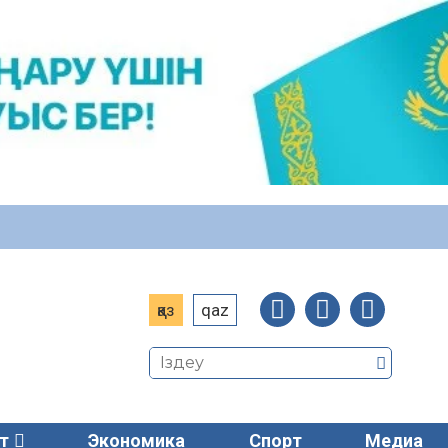
қаз
qaz
т
Экономика
Спорт
Медиа