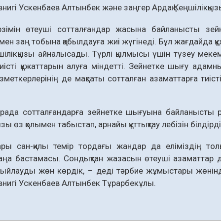
нигі Ускенбаев Алтынбек және заңгер Ардақ Кеңшілікқ
зімін өтеуші сотталғандар жасына байланысты зей
імен заң тобына қабылдауға жиі жүгінеді. Бұл жағдайда 
шілікқызы айналысады. Түрлі қылмысы үшін түзеу мекем
иісті құжаттарын алуға міндетті. Зейнетке шығу адамның
зметкерлерінің де мақсаты сотталған азаматтарға тиіст
арада сотталғандарға зейнетке шығуына байланысты рә
зы өз қолымен табыстап, арнайы құттықтау лебізін білдірді
ары сан-қилы темір тордағы жандар да еліміздің тол
аңа бастамасы. Сондықтан жазасын өтеуші азаматтар да
сыйлауды жөн көрдік, – деді тәрбие жұмыстары жөнін
нигі Ускенбаев Алтынбек Тұрарбекұлы.