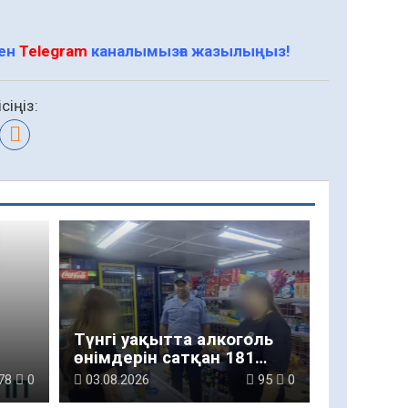
мен
Telegram
каналымызға жазылыңыз!
сіңіз:
Түнгі уақытта алкоголь
өнімдерін сатқан 181
дүкен иесі әкімшілік
78
0
03.08.2026
95
0
жауапкершілікке