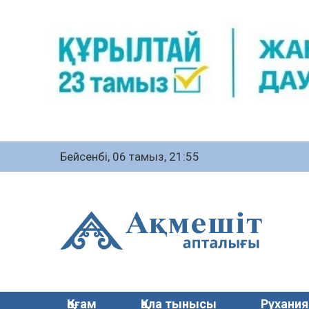
Бейсенбі, 06 тамыз, 21:55
Қоғам
Қала тынысы
Рухания