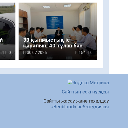
тартылды
й
33 қылмыстық іс
қаралып, 40 тұлғаға бас
бостандығынан айыру
54
0
30.07.2026
154
0
жазасы тағайындалды
Сайттың ескі нұсқасы
Сайтты жасау және техқолдау
«Beoblood» веб-студиясы