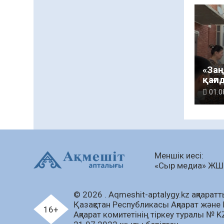
«Заң
қағи
бал
01.0
құл
бой
проф
шара
Меншік иесі:
«Сыр медиа» Ж
© 2026 . Аqmeshit-aptalygy.kz ақпараттық
Қазақстан Республикасы Ақпарат және 
16+
Ақпарат комитетінің тіркеу туралы № 