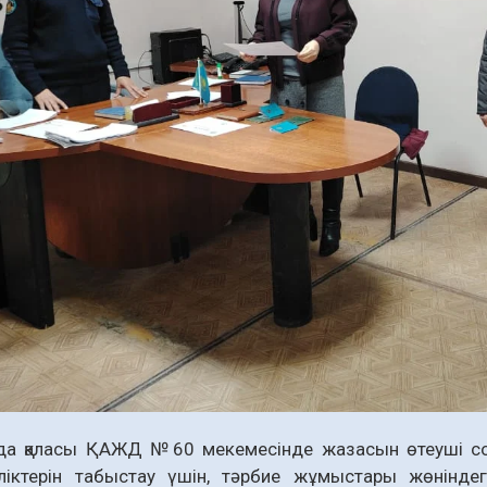
а қаласы ҚАЖД №60 мекемесінде жазасын өтеуші сот
әліктерін табыстау үшін, тәрбие жұмыстары жөнінд