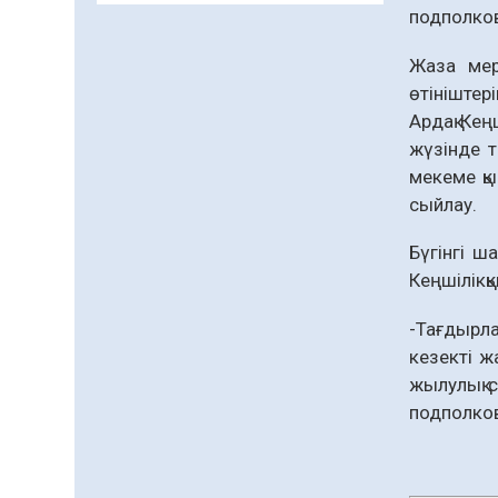
заманауи панно» атты
подполков
шеберлік сағаты өтті
Жаза мер
05.08.2026
63
0
өтініштер
Цифрландыру саласын
Ардақ Кең
дамыту аясында
жүзінде т
салынатын жаңа
мекеме қы
орталықтың жобасы
05.08.2026
100
0
талқыланды
сыйлау.
Құқықтық статистика
Бүгінгі ш
және арнайы есепке алу
жөніндегі комитеттің
Кеңшілікқы
Қызылорда облысы
04.08.2026
88
0
бойынша
-Тағдырл
департаментінің
Қазақстандықтардың
кезекті ж
басшысы тағайындалды
72,3%-ы жаңа Құрылтай
жылулық 
үшін дауыс беруге дайын
подполков
04.08.2026
74
0
Мектептен – Ұлттық ұлан