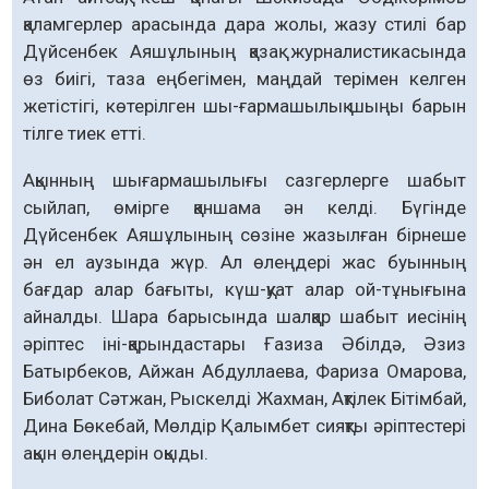
қаламгерлер арасында дара жолы, жазу стилі бар
Дүйсенбек Аяшұлының қазақ журналистикасында
өз биігі, таза еңбегімен, маңдай терімен келген
жетістігі, көтерілген шы-ғармашылық шыңы барын
тілге тиек етті.
Ақынның шығармашылығы сазгерлерге шабыт
сыйлап, өмірге қаншама ән келді. Бүгінде
Дүйсенбек Аяшұлының сөзіне жазылған бірнеше
ән ел аузында жүр. Ал өлеңдері жас буынның
бағдар алар бағыты, күш-қуат алар ой-тұнығына
айналды. Шара барысында шалқар шабыт иесінің
әріптес іні-қарындастары Ғазиза Әбілдә, Әзиз
Батырбеков, Айжан Абдуллаева, Фариза Омарова,
Биболат Сәтжан, Рыскелді Жахман, Ақтілек Бітімбай,
Дина Бөкебай, Мөлдір Қалымбет сияқты әріптестері
ақын өлеңдерін оқыды.