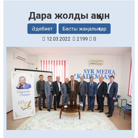
Дара жолды ақын
Әдебиет
Басты жаңалықтар
12.03.2022
2199
0