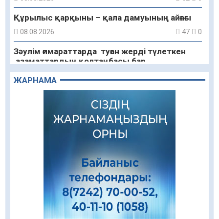
Құрылыс қарқыны – қала дамуының айғағы
08.08.2026
47
0
Зәулім ғимараттарда туған жерді түлеткен
азаматтардың қолтаңбасы бар
08.08.2026
63
0
ЖАРНАМА
Еңбегі ерлікпен тең мамандық
08.08.2026
47
0
Даналықтың шырағданы, ой-сананың
шамшырағы
08.08.2026
48
0
Кенеге қарсы залалсыздандыру жұмыстары
жүргізілуде
07.08.2026
61
0
Балалардың жазғы демалысындағы