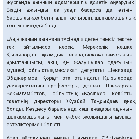
жүргенде ақынның адамгершілік қасиетін аңғардық.
Біздің ұжымды аз уақыт басқарса да, өзінің
басшылық келбетін қалыптастырып, шығармашылық
топты шыңдай білді.
«Ақын жанын ақын ғана түсінеді» деген тәмсіл тектен
тек айтылмаса керек. Мерекелік кешке
Қызылорда қоғамдық телерадиокомпаниясының
құрылтайшысы, ақын, ҚР Жазушылар одағының
мүшесі, облыстық мәслихат депутаты Шәкизада
Әбдікәрімов, Қорқыт ата атындағы Қызылорда
университетінің профессоры, доцент Шанжархан
Бекмағамбетов, облыстық «Кәсіпкер келбеті»
газетінің директоры Жүзбай Таңрықбаев қонақ
болды. Кездесу барысында кеш қонақтары ақынның
шығармашылығы мен еңбек жолындағы қызықты
естеліктерімен бөлісті.
Атап айтсақ, кеш қонағы Шәкизада Әбдікәрімов