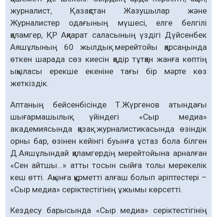
журналист, Қазақстан Жазушылар және
Журналистер одағының мүшесі, елге белгілі
қаламгер, ҚР Ақпарат саласының үздігі Дүйсенбек
Аяшұлының 60 жылдық мерейтойы қарсаңында
өткен шарада сөз киесін қадір тұтқан жанға көптің
ықыласы ерекше екеніне тағы бір мәрте көз
жеткіздік.
Аптаның бейсенбісінде Т.Жүргенов атындағы
шығармашылық үйіндегі «Сыр медиа»
академиясында қазақ журналистикасында өзіндік
орны бар, өзінен кейінгі буынға ұстаз бола білген
Д.Аяшұлындай қаламгердің мерейтойына арналған
«Сен айтшы…» атты тосын сыйға толы мерекелік
кеш өтті. Ақынға құрметті алғаш болып әріптестері –
«Сыр медиа» серіктестігінің ұжымы көрсетті.
Кездесу барысында «Сыр медиа» серіктестігінің