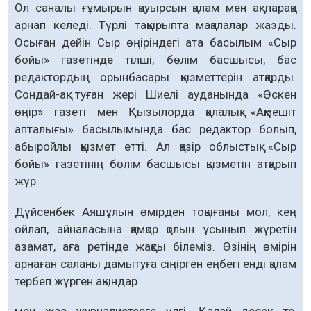
Ол саналы ғұмырын қауырсын қалам мен ақ параққа
арнап келеді. Түрлі тақырыпта мақалалар жазды.
Осыған дейін Сыр өңіріндегі ата басылым «Сыр
бойы» газетінде тілші, бөлім басшысы, бас
редактордың орынбасары қызметтерін атқарды.
Сондай-ақ туған жері Шиелі ауданында «Өскен
өңір» газеті мен Қызылорда қалалық «Ақмешіт
апталығы» басылымында бас редактор болып,
абыройлы қызмет етті. Ал қазір облыстық «Сыр
бойы» газетінің бөлім басшысы қызметін атқарып
жүр.
Дүйсенбек Аяшұлын өмірден тоқығаны мол, кең
ойлап, айналасына қамқор қолын ұсынып жүретін
азамат, аға ретінде жақсы білеміз. Өзінің өмірін
арнаған саланы дамытуға сіңірген еңбегі енді қалам
тербеп жүрген ақындар