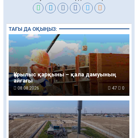
ТАҒЫ ДА ОҚЫҢЫЗ:
Құрылыс қарқыны – қала дамуының
айғағы
08.08.2026
47
0