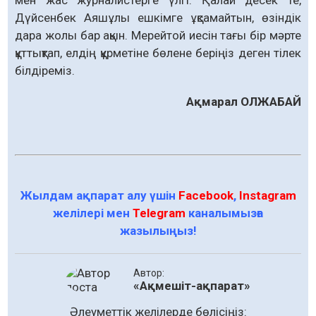
мен жас журналистерге үлгі. Қалай десек те,
Дүйсенбек Аяшұлы ешкімге ұқсамайтын, өзіндік
дара жолы бар ақын. Мерейтой иесін тағы бір мәрте
құттықтап, елдің құрметіне бөлене беріңіз деген тілек
білдіреміз.
Ақмарал ОЛЖАБАЙ
Жылдам ақпарат алу үшін
Facebook
,
Instagram
желілері мен
Telegram
каналымызға
жазылыңыз!
Автор:
«Ақмешіт-ақпарат»
Әлеуметтік желілерде бөлісіңіз: