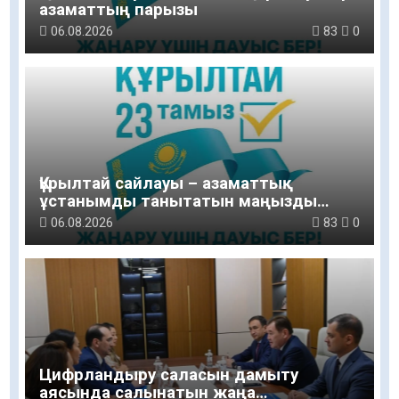
азаматтың парызы
06.08.2026
83
0
Құрылтай сайлауы – азаматтық
ұстанымды танытатын маңызды
қадам
06.08.2026
83
0
Цифрландыру саласын дамыту
аясында салынатын жаңа