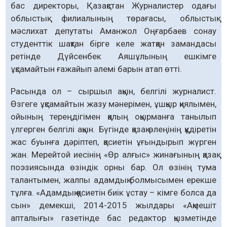
бас директоры, Қазақстан Журналистер одағы
облыстық филиалының төрағасы, облыстық
мәслихат депутаты Аманжол Оңғарбаев сонау
студенттік шақтан бірге келе жатқан замандасы
ретінде Дүйсенбек Аяшұлының ешкімге
ұқсамайтын ғажайып әлемі барын атап өтті.
Расында ол – сыршыл ақын, белгілі журналист.
Өзгеге ұқсамайтын жазу мәнерімен, ұшқыр қиялымен,
ойының тереңдігімен қалың оқырманға танылып
үлгерген белгілі ақын. Бүгінде қазақ өлеңінің құдіретін
жас буынға дәріптеп, қасиетін ұғындырып жүрген
жан. Мерейтой иесінің «Өр алғыс» жинағының қазақ
поэзиясында өзіндік орны бар. Ол өзінің тума
талантымен, жалпы адамдық болмысымен ерекше
тұлға. «Адамдық қасиетін биік ұстау – кімге болса да
сын» демекші, 2014-2015 жылдары «Ақмешіт
апталығы» газетінде бас редактор қызметінде