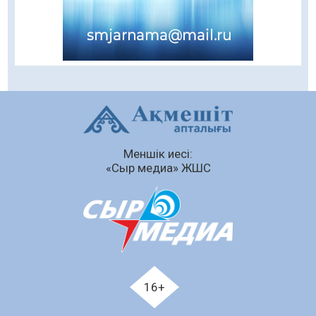
қауіпсіздік – тұрақты бақылауда
07.08.2026
79
0
Сыбайлас жемқорлық
07.08.2026
55
0
Аумақтан тыс соттылық – сот төрелігінің
ашықтығы мен қолжетімділігін арттыру
құралы
Меншік иесі:
07.08.2026
56
0
«Сыр медиа» ЖШС
Білім гранты иегерлерінің тізімі шықты
07.08.2026
71
0
«Дауыс беру учаскесін қалай табуға болады?»￼
07.08.2026
58
0
Қазақстандықтар Құрылтай сайлауынан
16+
жақсылық күтеді – қоғамдық пікір зерттеуі
07.08.2026
65
0