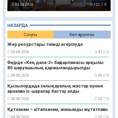
орталықтың жобасы талқыланды
05.08.2026
122
0
НАЗАРДА
Соңғы
Көп қаралған
Жер ресурстары тиімді игерілуде
08.08.2026
47
0
Өңірде «Кең дала-2» бағдарламасы арқылы
80 шаруашылық қаржыландырылды
08.08.2026
49
0
Қызылордада халықаралық жастар күніне
арналған іс-шаралар бастау алды
08.08.2026
52
0
Құтханам – кітапханам, жанымды жұтатпаған
08.08.2026
52
0