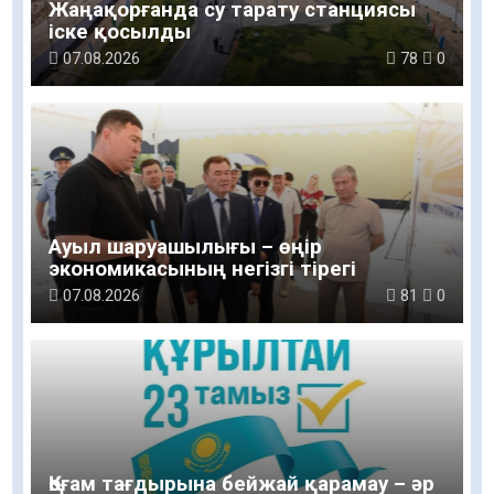
Жаңақорғанда су тарату станциясы
іске қосылды
07.08.2026
78
0
Ауыл шаруашылығы – өңір
экономикасының негізгі тірегі
07.08.2026
81
0
Қоғам тағдырына бейжай қарамау – әр