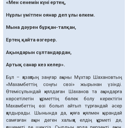
«Мен сенемін күні ертең,
Нұрлы үмітпен оянар деп ұлы өлкем.
Мына дәурен бұрқан-талқан,
Ертең қайта өзгерер.
Ақындарын сұлтандардан,
Артық санар кез келер».
Бұл – қазақтың заңғар ақыны Мұхтар Шахановтың
«Махамбеттің соңғы сөзі» жырынан үзінді.
Өтемісұлындай қиялдаған Шаханов та ақындарға
көрсетілетін құрметтің бөлек болу керектігін
Махамбеттің өзі болып айтып тұрғандай әсер
қалдырады. Шынында да, қияға қиялмен қырандай
самғаған ақын деген халыққа елдің құрметі де,
қошеметі де шексіз. Сырдың арда перзенті, ақын,