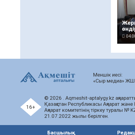
Жерг
өнді
шара
04.0
Меншік иесі:
«Сыр медиа» Ж
© 2026 . Аqmeshit-aptalygy.kz ақпараттық
Қазақстан Республикасы Ақпарат және 
16+
Ақпарат комитетінің тіркеу туралы № 
21.07.2022 жылы берілген.
Басшылық
Редак