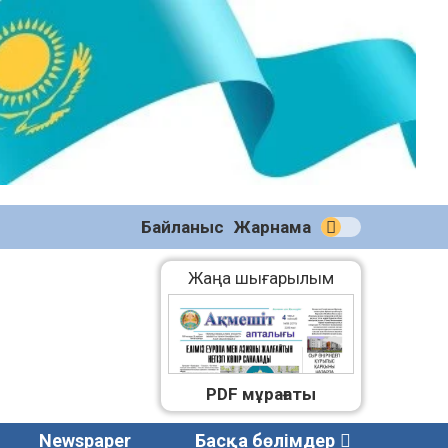
№58
(2270)
04.08.2026
Байланыс
Жарнама
Жаңа шығарылым
PDF мұрағаты
Newspaper
Басқа бөлімдер