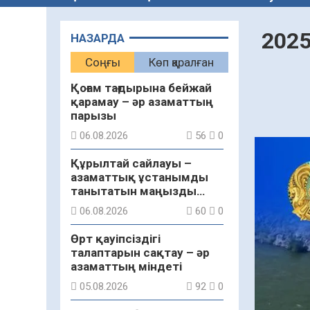
2025
НАЗАРДА
Соңғы
Көп қаралған
Қоғам тағдырына бейжай
қарамау – әр азаматтың
парызы
06.08.2026
56
0
Құрылтай сайлауы –
азаматтық ұстанымды
танытатын маңызды
қадам
06.08.2026
60
0
Өрт қауіпсіздігі
талаптарын сақтау – әр
азаматтың міндеті
05.08.2026
92
0