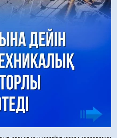
калық құрылысты көпфакторлы тексеруден