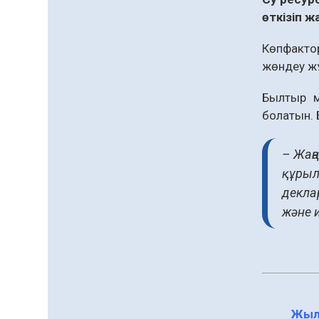
сапына
өткізіп 
04.08.2026
79
0
Көпфакто
Ағза донорлығы бойынша
ақпараттық-түсіндіру
жөндеу жұ
жұмыстары жүргізілді
Былтыр м
04.08.2026
63
0
болатын. 
Трансплантациялық
үйлестіру және донорлық
– Жаңа
процесті ұйымдастыру»
тақырыбында семинар
құрыл
04.08.2026
63
0
өткізілді
декла
Шағымнан кейін
және 
Kazakhstan шоколадының
құрамы тексерілді:
сараптама не көрсетті
04.08.2026
83
0
Барлық жаңалық
Жыл