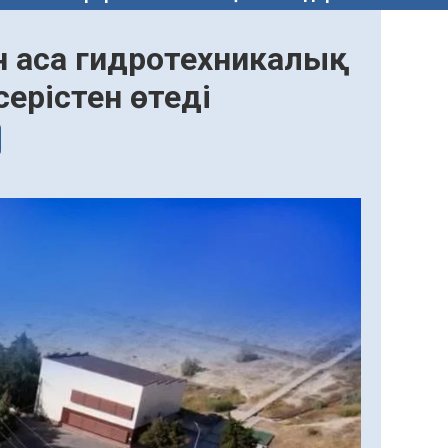
н аса гидротехникалық
ерістен өтеді