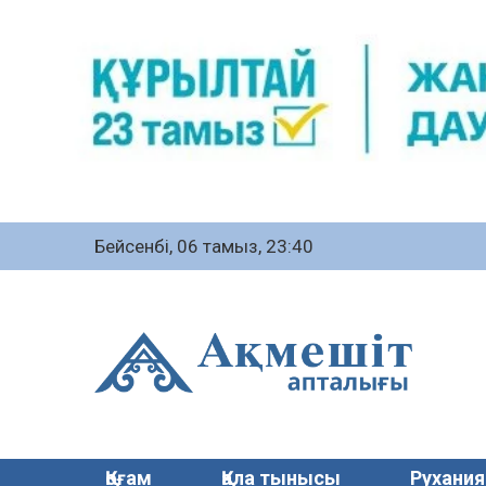
Бейсенбі, 06 тамыз, 23:40
Қоғам
Қала тынысы
Рухания