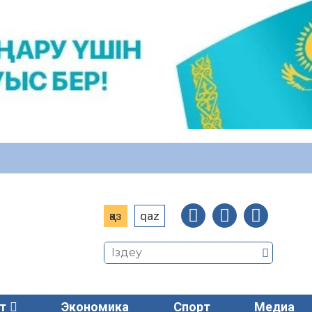
қаз
qaz
т
Экономика
Спорт
Медиа