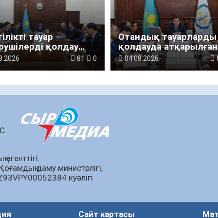
ілікті тауар
Отандық тауарларды
рушілерді қолдау
қолдауда атқарылған
лары күшейтілуде
жұмыстар талқылан
8.2026
81
0
04.08.2026
ШС
 агенттігі.
Қоғамдық даму министрлігі,
KZ93VPY00052384 куәлігі
ция
Сайт картасы
Мат