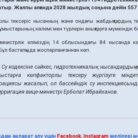
жатыр. Жалпы алғанда 2028 жылдың соңына дейін 557 
рлы тексеріс нысанның және ондағы жабдықтардың тех
мыстарының көлемі мен түрлерін анықтауға мүмкіндік б
инистрлік еліміздің 14 облысындағы 84 нысанда к
Бұл бастапқыда жоспарланғаннан көп.
 Су кодексіне сәйкес, гидротехникалық нысандардың и
ыстарға көпфакторлы тексеру жүргізуге міндетті
рациясы жасалып, ол бассейндік су инспекциясында 
ирригация вице-министрі Ерболат Ибрайханов.
дам ақпарат алу үшін
Facebook
,
Instagram
желілері 