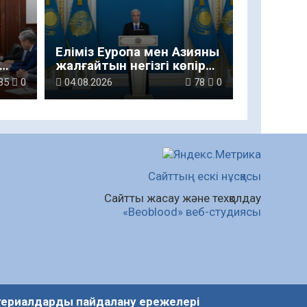
Еліміз Еуропа мен Азияны
жалғайтын негізгі көпір
ды
саналады
85
0
04.08.2026
78
0
Сайттың ескі нұсқасы
Сайтты жасау және техқолдау
«Beoblood» веб-студиясы
ериалдарды пайдалану ережелері