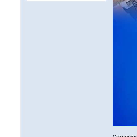
заманауи панно» атты
шеберлік сағаты өтті
05.08.2026
63
0
Цифрландыру саласын
дамыту аясында
салынатын жаңа
орталықтың жобасы
05.08.2026
100
0
талқыланды
Құқықтық статистика
және арнайы есепке алу
жөніндегі комитеттің
Қызылорда облысы
04.08.2026
88
0
бойынша
департаментінің
Қазақстандықтардың
басшысы тағайындалды
72,3%-ы жаңа Құрылтай
үшін дауыс беруге дайын
04.08.2026
74
0
Мектептен – Ұлттық ұлан
Су ресур