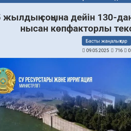
 жылдың соңына дейін 130-да
нысан көпфакторлы текс
Басты жаңалықтар
09.05.2025
716
0