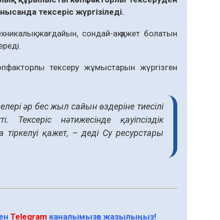
нысанда тексеріс жүргізіледі.
никалық жағдайын, сондай-ақ қажет болатын
ереді.
өпфакторлы тексеру жұмыстарын жүргізген
елері әр бес жыл сайын өздеріне тиесілі
. Тексеріс нәтижесінде қауіпсіздік
тіркелуі қажет, – деді Су ресурстары
мен
Telegram
каналымызға жазылыңыз!