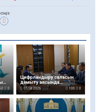
сіңіз:
Цифрландыру саласын
ы
дамыту аясында
салынатын жаңа
60
0
05.08.2026
100
0
орталықтың жобасы
талқыланды