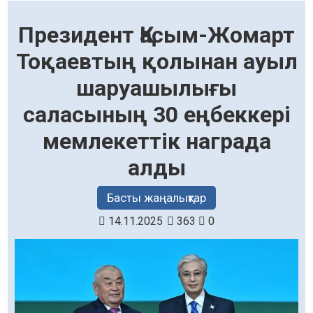
Президент Қасым-Жомарт
Тоқаевтың қолынан ауыл
шаруашылығы
саласының 30 еңбеккері
мемлекеттік награда
алды
Басты жаңалықтар
14.11.2025
363
0