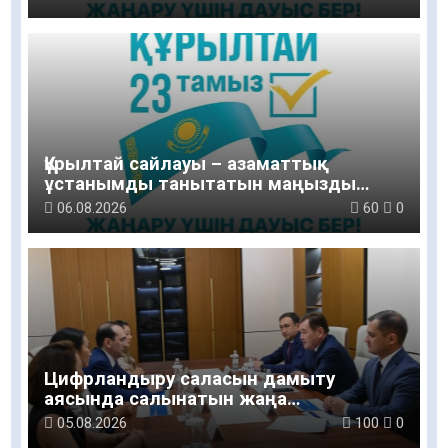
Құрылтай сайлауы – азаматтық
ұстанымды танытатын маңызды
қадам
06.08.2026
60
0
Цифрландыру саласын дамыту
аясында салынатын жаңа
орталықтың жобасы талқыланды
05.08.2026
100
0