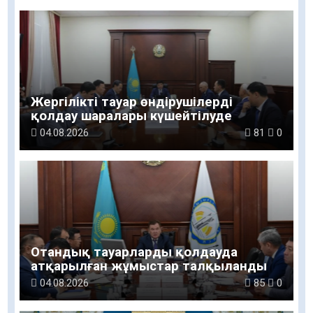
Жергілікті тауар өндірушілерді
қолдау шаралары күшейтілуде
04.08.2026
81
0
Отандық тауарларды қолдауда
атқарылған жұмыстар талқыланды
04.08.2026
85
0