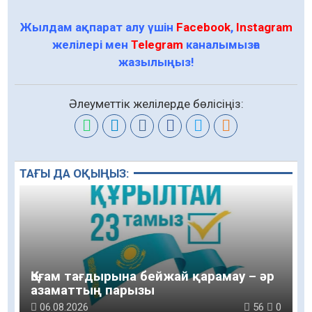
Жылдам ақпарат алу үшін
Facebook
,
Instagram
желілері мен
Telegram
каналымызға
жазылыңыз!
Әлеуметтік желілерде бөлісіңіз:
ТАҒЫ ДА ОҚЫҢЫЗ:
Қоғам тағдырына бейжай қарамау – әр
азаматтың парызы
06.08.2026
56
0