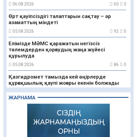
06.08.2026
60
0
Өрт қауіпсіздігі талаптарын сақтау – әр
азаматтың міндеті
05.08.2026
92
0
Елімізде МӘМС қаражатын негізсіз
төлемдерден қорғаудың жаңа жүйесі
құрылуда
05.08.2026
86
0
Қазгидромет тамызда кей өңірлерде
құрғақшылық қаупі жоғары екенін болжады
05.08.2026
77
0
ЖАРНАМА
Алғашқы цифрлық жасанды интеллект
құралдарының таныстырылымы өтті
05.08.2026
92
0
«Қайрат» Чемпиондар лигасының іріктеуінде