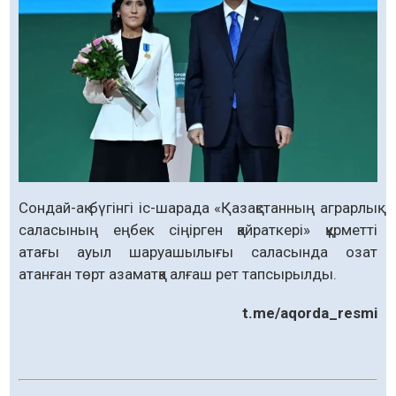
Сондай-ақ бүгінгі іс-шарада «Қазақстанның аграрлық
саласының еңбек сіңірген қайраткері» құрметті
атағы ауыл шаруашылығы саласында озат
атанған төрт азаматқа алғаш рет тапсырылды.
t.me/aqorda_resmi