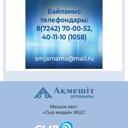
«Левскиге» есе жіберді
05.08.2026
77
0
«Ұлттық нақыш – заманауи панно» атты
шеберлік сағаты өтті
05.08.2026
63
0
Цифрландыру саласын дамыту аясында
салынатын жаңа орталықтың жобасы
талқыланды
05.08.2026
100
0
Құқықтық статистика және арнайы есепке
алу жөніндегі комитеттің Қызылорда
облысы бойынша департаментінің басшысы
тағайындалды
04.08.2026
88
0
Меншік иесі:
Қазақстандықтардың 72,3%-ы жаңа
«Сыр медиа» ЖШС
Құрылтай үшін дауыс беруге дайын
04.08.2026
74
0