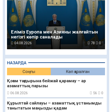
Еліміз Еуропа мен Азияны жалғайтын
негізгі көпір саналады
04.08.2026
78
0
НАЗАРДА
Соңғы
Көп қаралған
Қоғам тағдырына бейжай қарамау – әр
азаматтың парызы
06.08.2026
56
0
Құрылтай сайлауы – азаматтық ұстанымды
танытатын маңызды қадам