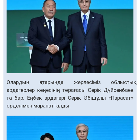
Олардың қатарында жерлесіміз облыстық
ардагерлер кеңесінің төрағасы Серік Дүйсенбаев
та бар. Еңбек ардагері Серік Әбішұлы «Парасат»
орденімен марапатталды.