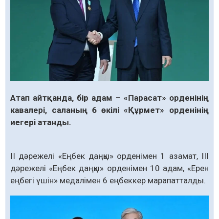
Атап айтқанда, бір адам – «Парасат» орденінің
кавалері, саланың 6 өкілі «Құрмет» орденінің
иегері атанды.
II дәрежелі «Еңбек даңқы» орденімен 1 азамат, III
дәрежелі «Еңбек даңқы» орденімен 10 адам, «Ерен
еңбегі үшін» медалімен 6 еңбеккер марапатталды.