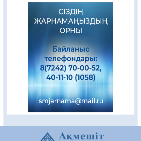
Зәулім ғимараттарда туған жерді түлеткен
азаматтардың қолтаңбасы бар
08.08.2026
235
0
Еңбегі ерлікпен тең мамандық
08.08.2026
84
0
Даналықтың шырағданы, ой-сананың
шамшырағы
08.08.2026
61
0
Кенеге қарсы залалсыздандыру жұмыстары
жүргізілуде
07.08.2026
78
0
Балалардың жазғы демалысындағы
қауіпсіздік – тұрақты бақылауда
07.08.2026
93
0