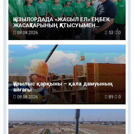
ҚЫЗЫЛОРДАДА «ЖАСЫЛ ЕЛ» ЕҢБЕК
ЖАСАҚТАРЫНЫҢ ҚАТЫСУЫМЕН
ЭКОЛОГИЯЛЫҚ СЕНБІЛІК ӨТТІ
08.08.2026
53
0
Құрылыс қарқыны – қала дамуының
айғағы
08.08.2026
89
0