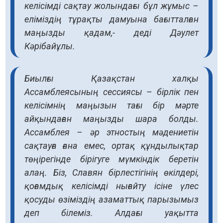
келісімді сақтау жолындағы бұл жұмыс –
еліміздің тұрақты дамуына бағытталған
маңызды қадам,- деді Дәулет
Кәрібайұлы.
Биылғы Қазақстан халқы
Ассамблеясының сессиясы – бірлік пен
келісімнің маңызын тағы бір мәрте
айқындаған маңызды шара болды.
Ассамблея – әр этностың мәдениетін
сақтауға ғана емес, ортақ құндылықтар
төңірегінде бірігуге мүмкіндік беретін
алаң. Біз, Славян бірлестігінің өкілдері,
қоғамдық келісімді нығайту ісіне үлес
қосуды өзіміздің азаматтық парызымыз
деп білеміз. Алдағы уақытта