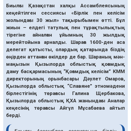
Биылғы Қазақстан халқы Ассамблеясының
кеңейтілген сессиясы «Бірлік пен келісім
жолындағы 30 жыл» тақырыбымен өтті. Бұл
жиын – елдегі татулық пен тұрақтылықтың
тірегіне айналған ұйымның 30 жылдық
мерейтойына арналды. Шараға 1600-ден аса
делегат қатысты, олардың қатарында біздің
өңірден аттанған өкілдер де бар. Шараның мән-
маңызын Қызылорда облыстық қоғамдық
даму басқармасының “Қоғамдық келісім” КММ
директорының орынбасары Дәулет Омаров,
Қызылорда облыстық “Славяне” этномәдени
бірлестігінің төрағасы Галина Щербакова,
Қызылорда облыстық ҚХА жанындағы Аналар
кеңесінің төрағасы Айгүл Мұсабаева айтып
берді.