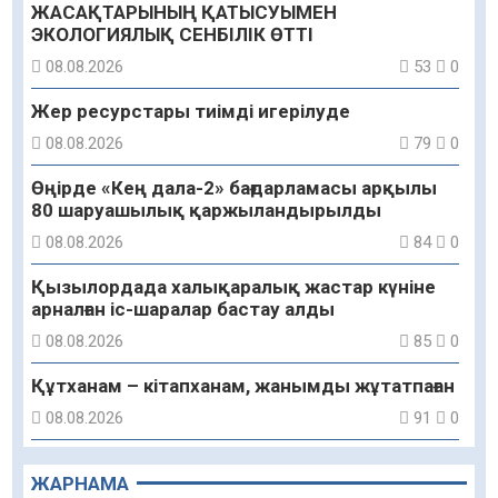
ЖАСАҚТАРЫНЫҢ ҚАТЫСУЫМЕН
ЭКОЛОГИЯЛЫҚ СЕНБІЛІК ӨТТІ
08.08.2026
53
0
Жер ресурстары тиімді игерілуде
08.08.2026
79
0
Өңірде «Кең дала-2» бағдарламасы арқылы
80 шаруашылық қаржыландырылды
08.08.2026
84
0
Қызылордада халықаралық жастар күніне
арналған іс-шаралар бастау алды
08.08.2026
85
0
Құтханам – кітапханам, жанымды жұтатпаған
08.08.2026
91
0
Құрылыс қарқыны – қала дамуының айғағы
ЖАРНАМА
08.08.2026
89
0