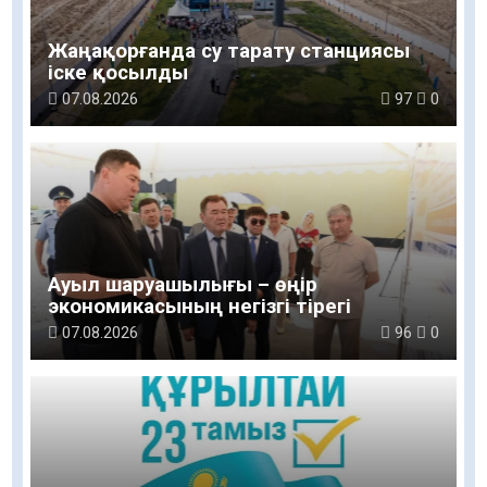
Жаңақорғанда су тарату станциясы
іске қосылды
07.08.2026
97
0
Ауыл шаруашылығы – өңір
экономикасының негізгі тірегі
07.08.2026
96
0