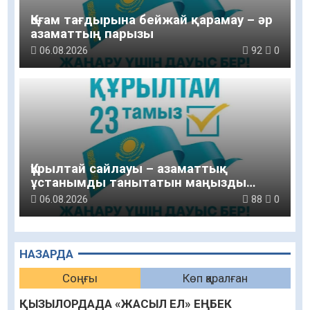
Қоғам тағдырына бейжай қарамау – әр
азаматтың парызы
06.08.2026
92
0
Құрылтай сайлауы – азаматтық
ұстанымды танытатын маңызды
қадам
06.08.2026
88
0
НАЗАРДА
Соңғы
Көп қаралған
ҚЫЗЫЛОРДАДА «ЖАСЫЛ ЕЛ» ЕҢБЕК