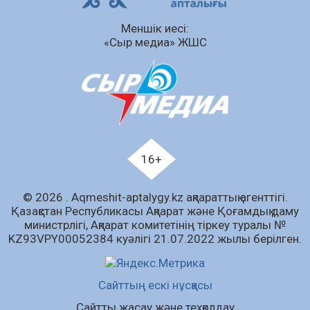
Сыбайлас жемқорлық
Меншік иесі:
07.08.2026
64
0
«Сыр медиа» ЖШС
Аумақтан тыс соттылық – сот төрелігінің
ашықтығы мен қолжетімділігін арттыру
құралы
07.08.2026
67
0
Білім гранты иегерлерінің тізімі шықты
07.08.2026
88
0
16+
«Дауыс беру учаскесін қалай табуға болады?»￼
© 2026 . Аqmeshit-aptalygy.kz ақпараттық агенттігі.
07.08.2026
70
0
Қазақстан Республикасы Ақпарат және Қоғамдық даму
министрлігі, Ақпарат комитетінің тіркеу туралы №
Барлық жаңалық
KZ93VPY00052384 куәлігі 21.07.2022 жылы берілген.
Сайттың ескі нұсқасы
Сайтты жасау және техқолдау