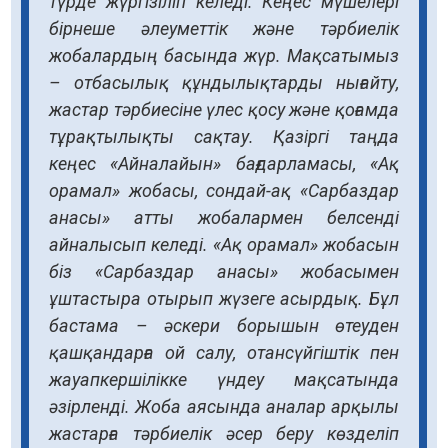
түрде жүргізіліп келеді. Кеңес мүшелері
бірнеше әлеуметтік және тәрбиелік
жобалардың басында жүр. Мақсатымыз
– отбасылық құндылықтарды нығайту,
жастар тәрбиесіне үлес қосу және қоғамда
тұрақтылықты сақтау. Қазіргі таңда
кеңес «Айналайын» бағдарламасы, «Ақ
орамал» жобасы, сондай-ақ «Сарбаздар
анасы» атты жобалармен белсенді
айналысып келеді. «Ақ орамал» жобасын
біз «Сарбаздар анасы» жобасымен
ұштастыра отырып жүзеге асырдық. Бұл
бастама – әскери борышын өтеуден
қашқандарға ой салу, отансүйгіштік пен
жауапкершілікке үндеу мақсатында
әзірленді. Жоба аясында аналар арқылы
жастарға тәрбиелік әсер беру көзделіп