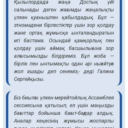
Қызылордада жаңа Достық үйі
салынады деген жағымды жаңалықты
үлкен қуанышпен қабылдадық. Бұл —
этномәдени бірлестіктер үшін зор қолдау
және ортақ жұмысқа ынталандыратын
игі бастама. Осындай қамқорлық пен
қолдау үшін аймақ басшылығына зор
алғысымызды білдіреміз. Бұл жоба —
бірлік пен ынтымақты одан әрі нығайтуға
жол ашады деп сенеміз,- деді Галина
Сергейқызы.
Біз биылғы үлкен мерейтойлық Ассамблея
сессиясына қатысып, ел үшін маңызды
бағыттар бойынша бағыт-бағдар алдық.
Аналар кеңесінің жұмысы жоспарлы