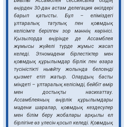
Биылғы Ассамблея сессиясына біздің
өңірден 30-дан астам делегация өкілдері
барып қатысты. Бұл – еліміздегі
ұлтаралық татулық пен қоғамдық
келісімге берілген зор мәннің көрінісі.
Қызылорда өңірінде де Ассамблея
жұмысы жүйелі түрде жұмыс жасап
келеді. Этномәдени бірлестіктер мен
қоғамдық құрылымдар бірлік пен өзара
түсіністікті нығайту жолында белсенді
қызмет етіп жатыр. Олардың басты
міндеті – ұлтаралық келісімді, бейбіт өмір
мен достықты насихаттау.
Ассамблеяның өңірлік құрылымдары
мәдени шаралар, қоғамдық кездесулер
мен білім беру жобалары арқылы ел
бірлігіне өз үлесін қосып келеді. Қоғамдық