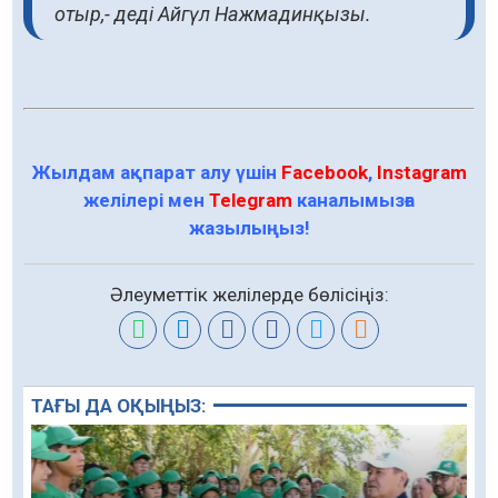
отыр,- деді Айгүл Нажмадинқызы.
Жылдам ақпарат алу үшін
Facebook
,
Instagram
желілері мен
Telegram
каналымызға
жазылыңыз!
Әлеуметтік желілерде бөлісіңіз:
ТАҒЫ ДА ОҚЫҢЫЗ: