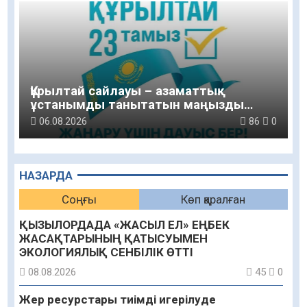
Құрылтай сайлауы – азаматтық
ұстанымды танытатын маңызды
қадам
06.08.2026
86
0
НАЗАРДА
Соңғы
Көп қаралған
ҚЫЗЫЛОРДАДА «ЖАСЫЛ ЕЛ» ЕҢБЕК
ЖАСАҚТАРЫНЫҢ ҚАТЫСУЫМЕН
ЭКОЛОГИЯЛЫҚ СЕНБІЛІК ӨТТІ
08.08.2026
45
0
Жер ресурстары тиімді игерілуде