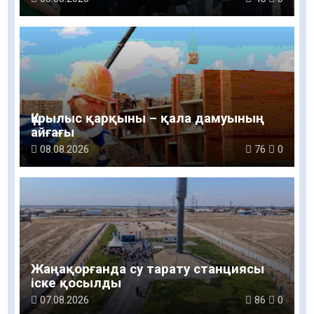
Құрылыс қарқыны – қала дамуының
айғағы
08.08.2026
76
0
Жаңақорғанда су тарату станциясы
іске қосылды
07.08.2026
86
0