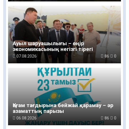
Ауыл шаруашылығы – өңір
экономикасының негізгі тірегі
07.08.2026
86
0
Қоғам тағдырына бейжай қарамау – әр
азаматтың парызы
06.08.2026
86
0