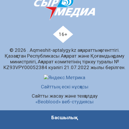
құралы
07.08.2026
59
0
Білім гранты иегерлерінің тізімі шықты
07.08.2026
75
0
16+
«Дауыс беру учаскесін қалай табуға болады?»￼
© 2026 . Аqmeshit-aptalygy.kz ақпараттық агенттігі.
07.08.2026
62
0
Қазақстан Республикасы Ақпарат және Қоғамдық даму
министрлігі, Ақпарат комитетінің тіркеу туралы №
Барлық жаңалық
KZ93VPY00052384 куәлігі 21.07.2022 жылы берілген.
Сайттың ескі нұсқасы
Сайтты жасау және техқолдау
«Beoblood» веб-студиясы
Басшылық