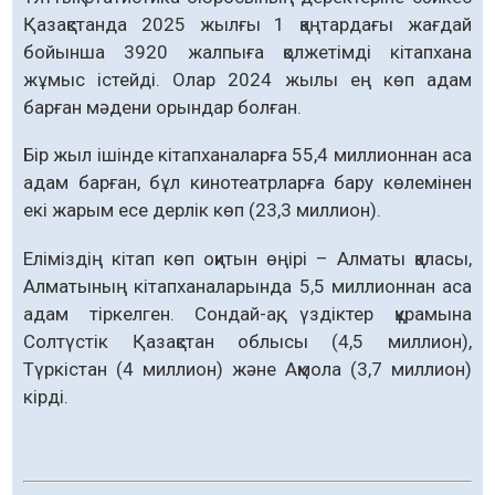
Қазақстанда 2025 жылғы 1 қаңтардағы жағдай
бойынша 3920 жалпыға қолжетімді кітапхана
жұмыс істейді. Олар 2024 жылы ең көп адам
барған мәдени орындар болған.
Бір жыл ішінде кітапханаларға 55,4 миллионнан аса
адам барған, бұл кинотеатрларға бару көлемінен
екі жарым есе дерлік көп (23,3 миллион).
Еліміздің кітап көп оқитын өңірі – Алматы қаласы,
Алматының кітапханаларында 5,5 миллионнан аса
адам тіркелген. Сондай-ақ, үздіктер құрамына
Солтүстік Қазақстан облысы (4,5 миллион),
Түркістан (4 миллион) және Ақмола (3,7 миллион)
кірді.