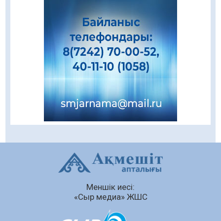
Еңбегі ерлікпен тең мамандық
08.08.2026
70
0
Даналықтың шырағданы, ой-сананың
шамшырағы
08.08.2026
52
0
Кенеге қарсы залалсыздандыру жұмыстары
жүргізілуде
07.08.2026
66
0
Балалардың жазғы демалысындағы
қауіпсіздік – тұрақты бақылауда
07.08.2026
85
0
Сыбайлас жемқорлық
Меншік иесі:
07.08.2026
57
0
«Сыр медиа» ЖШС
Аумақтан тыс соттылық – сот төрелігінің
ашықтығы мен қолжетімділігін арттыру