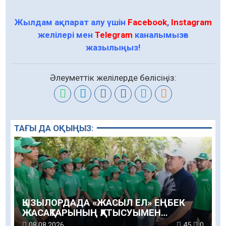
Жылдам ақпарат алу үшін
Facebook
,
Instagram
желілері мен
Telegram
каналымызға
жазылыңыз!
Әлеуметтік желілерде бөлісіңіз:
ТАҒЫ ДА ОҚЫҢЫЗ:
ҚЫЗЫЛОРДАДА «ЖАСЫЛ ЕЛ» ЕҢБЕК
ЖАСАҚТАРЫНЫҢ ҚАТЫСУЫМЕН
ЭКОЛОГИЯЛЫҚ СЕНБІЛІК ӨТТІ
08.08.2026
45
0