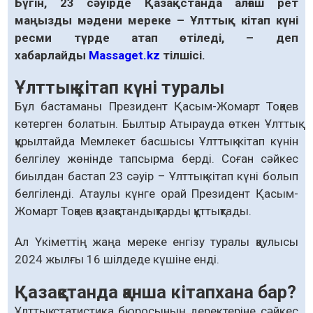
Бүгін, 23 сәуірде Қазақстанда алғаш рет
маңызды мәдени мереке – Ұлттық кітап күні
ресми түрде атап өтіледі, – деп
хабарлайды
Massaget.kz
тілшісі.
Ұлттық кітап күні туралы
Бұл бастаманы Президент Қасым-Жомарт Тоқаев
көтерген болатын. Былтыр Атырауда өткен Ұлттық
құрылтайда Мемлекет басшысы Ұлттық кітап күнін
белгілеу жөнінде тапсырма берді. Соған сәйкес
биылдан бастап 23 сәуір – Ұлттық кітап күні болып
белгіленді. Атаулы күнге орай Президент Қасым-
Жомарт Тоқаев қазақстандықтарды құттықтады.
Ал Үкіметтің жаңа мереке енгізу туралы қаулысы
2024 жылғы 16 шілдеде күшіне енді.
Қазақстанда қанша кітапхана бар?
Ұлттық статистика бюросының деректеріне сәйкес