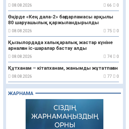
08.08.2026
66
0
Өңірде «Кең дала-2» бағдарламасы арқылы
80 шаруашылық қаржыландырылды
08.08.2026
75
0
Қызылордада халықаралық жастар күніне
арналған іс-шаралар бастау алды
08.08.2026
74
0
Құтханам – кітапханам, жанымды жұтатпаған
08.08.2026
77
0
Құрылыс қарқыны – қала дамуының айғағы
ЖАРНАМА
08.08.2026
76
0
Зәулім ғимараттарда туған жерді түлеткен
азаматтардың қолтаңбасы бар
08.08.2026
153
0