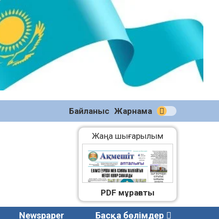
№58
(2270)
04.08.2026
Байланыс
Жарнама
Жаңа шығарылым
PDF мұрағаты
Newspaper
Басқа бөлімдер