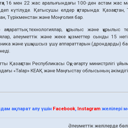
қа 16 мен 22 жас аралығындағы 100-ден астам жас ма
деп күтілуде. Қатысушы елдер қатарында: Қазақстан, 
н, Түрікменстан және Моңғолия бар.
 ақпараттық технологиялар, құрылыс және құрылыс те
ялар, әлеуметтік және жеке қызметтер сынды 15 негізг
ника және ұшқышсыз ұшу аппараттарын (дрондарды) бас
неді.
тты Қазақстан Республикасы Оқу-ағарту министрлігі 
ағы «Talap» КЕАҚ және Маңғыстау облысының әкімдігі
дам ақпарат алу үшін
Facebook
,
Instagram
желілері 
Әлеуметтік желілерде бөлі