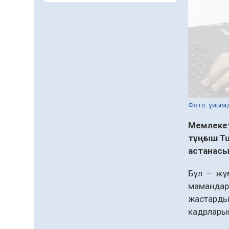
департаменті 20 мыңнан
астам көрерменнің
06.08.2026
45
0
қауіпсіздігін қамтамасыз
етті
Қазақстан Орталық
Азиядағы көшуге ең
қолайлы ел атанды
06.08.2026
48
0
Жаңақорған ауданында
Фото: ұйым
құс фабрикасы ашылды
06.08.2026
45
0
Мемлекет
тұңғыш T
Өрт қауіпсіздігі
астанасы
талаптарын сақтау – әр
азаматтың міндеті
Бұл – жұм
05.08.2026
100
0
мамандар
жастардың
Елімізде МӘМС
қаражатын негізсіз
кадрларын
төлемдерден қорғаудың