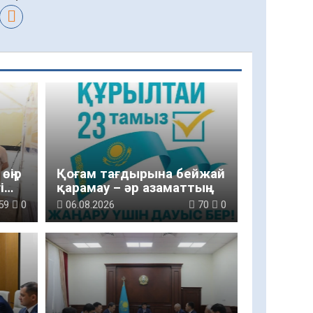
өңір
Қоғам тағдырына бейжай
і
қарамау – әр азаматтың
парызы
59
0
06.08.2026
70
0