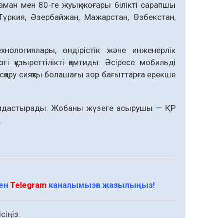
ман мен 80-ге жуық жоғары білікті сарапшы
Түркия, Әзербайжан, Мажарстан, Өзбекстан,
хнологиялары, өндірістік және инженерлік
і құзыреттілікті қамтиды. Әсіресе мобильді
қару сияқты болашағы зор бағыттарға ерекше
ұйымдастырады. Жобаны жүзеге асырушы — ҚР
.
мен
Telegram
каналымызға жазылыңыз!
сіңіз: