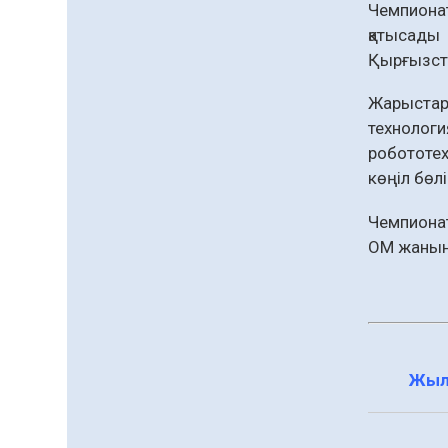
жаңа жүйесі құрылуда
Чемпионат
05.08.2026
110
0
қатысады 
Қазгидромет тамызда
Қырғызста
кей өңірлерде
құрғақшылық қаупі
Жарыстар
жоғары екенін болжады
05.08.2026
86
0
технологи
робототех
Алғашқы цифрлық
көңіл бөлі
жасанды интеллект
құралдарының
таныстырылымы өтті
Чемпиона
05.08.2026
100
0
ОМ жанынд
«Қайрат» Чемпиондар
лигасының іріктеуінде
«Левскиге» есе жіберді
05.08.2026
88
0
Барлық жаңалық
Жыл