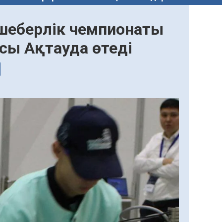
би шеберлік чемпионаты
асы Ақтауда өтеді