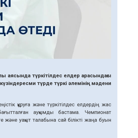
 аясында түркітілдес елдер арасындағы
 күзіндересми түрде түркі әлемінің мәдени
стік құруға және түркітілдес елдердің жас
ағытталған ауқымды бастама. Чемпионат
е және уақыт талабына сай білікті жаңа буын