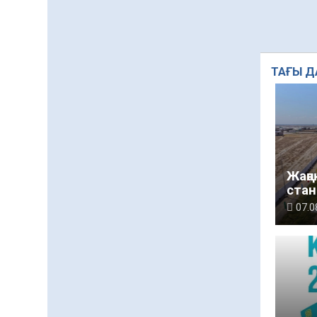
ТАҒЫ Д
Жаңа
стан
07.0