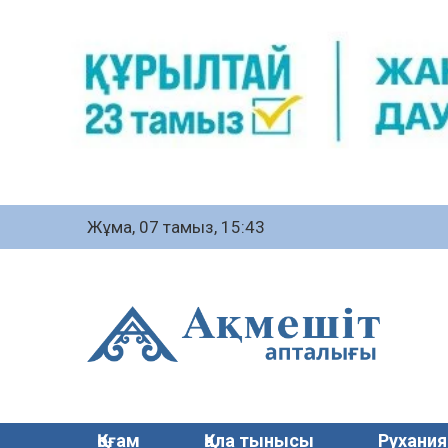
Жұма, 07 тамыз, 15:43
Қоғам
Қала тынысы
Рухания