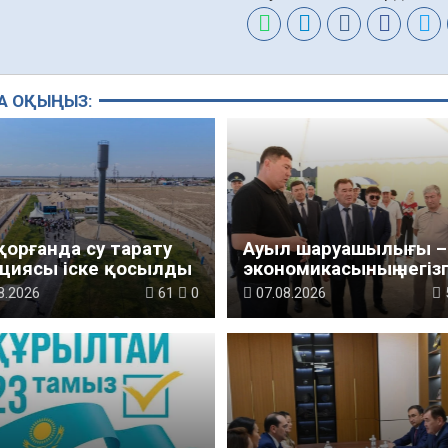
А ОҚЫҢЫЗ:
қорғанда су тарату
Ауыл шаруашылығы – 
циясы іске қосылды
экономикасының негізг
тірегі
8.2026
61
0
07.08.2026