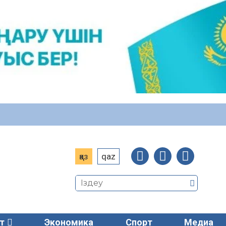
қаз
qaz
т
Экономика
Спорт
Медиа