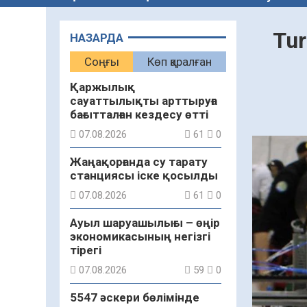
​​T
НАЗАРДА
Соңғы
Көп қаралған
Қаржылық
сауаттылықты арттыруға
бағытталған кездесу өтті
07.08.2026
61
0
Жаңақорғанда су тарату
станциясы іске қосылды
07.08.2026
61
0
Ауыл шаруашылығы – өңір
экономикасының негізгі
тірегі
07.08.2026
59
0
5547 әскери бөлімінде