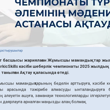
дастырушылар
 басшысы жариялаған Жұмысшы мамандықтар жылы
urkicSkills кәсіби шеберлік чемпионаты 2025 жылдың
 танылған Ақтау қаласында өтеді.
ысшы мамандықтарының беделін арттыруға, кәсіби кеңі
ы арасында тәжірибе алмасуды ынталандыруға б
 әлеуетін ашуға, заманауи технологияларды ілгерілетуг
 даярлауға арналған маңызды алаң болмақ.