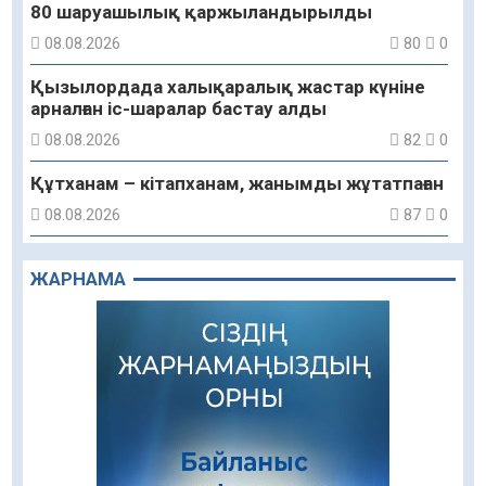
80 шаруашылық қаржыландырылды
08.08.2026
80
0
Қызылордада халықаралық жастар күніне
арналған іс-шаралар бастау алды
08.08.2026
82
0
Құтханам – кітапханам, жанымды жұтатпаған
08.08.2026
87
0
Құрылыс қарқыны – қала дамуының айғағы
ЖАРНАМА
08.08.2026
86
0
Зәулім ғимараттарда туған жерді түлеткен
азаматтардың қолтаңбасы бар
08.08.2026
203
0
Еңбегі ерлікпен тең мамандық
08.08.2026
81
0