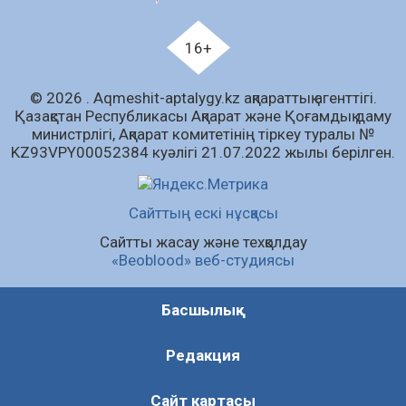
Білім гранты иегерлерінің тізімі шықты
07.08.2026
83
0
16+
«Дауыс беру учаскесін қалай табуға болады?»￼
© 2026 . Аqmeshit-aptalygy.kz ақпараттық агенттігі.
07.08.2026
68
0
Қазақстан Республикасы Ақпарат және Қоғамдық даму
министрлігі, Ақпарат комитетінің тіркеу туралы №
Барлық жаңалық
KZ93VPY00052384 куәлігі 21.07.2022 жылы берілген.
Сайттың ескі нұсқасы
Сайтты жасау және техқолдау
«Beoblood» веб-студиясы
Басшылық
Редакция
Сайт картасы