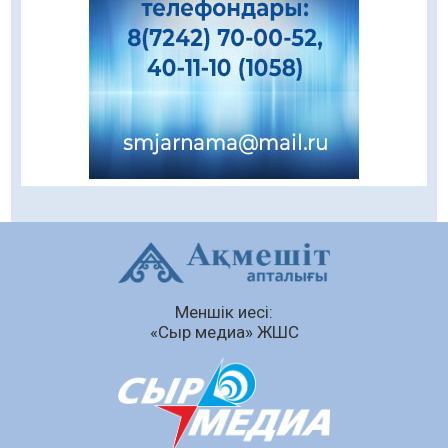
Даналықтың шырағданы, ой-сананың
шамшырағы
08.08.2026
54
0
Кенеге қарсы залалсыздандыру жұмыстары
жүргізілуде
07.08.2026
72
0
Балалардың жазғы демалысындағы
қауіпсіздік – тұрақты бақылауда
07.08.2026
90
0
Сыбайлас жемқорлық
Меншік иесі:
07.08.2026
61
0
«Сыр медиа» ЖШС
Аумақтан тыс соттылық – сот төрелігінің
ашықтығы мен қолжетімділігін арттыру
құралы
07.08.2026
64
0