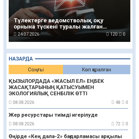
Түлектерге ведомстволық оқу
орнына түскені туралы жалған
хабарлар келуде
24.07.2026
120
0
НАЗАРДА
Соңғы
Көп қаралған
ҚЫЗЫЛОРДАДА «ЖАСЫЛ ЕЛ» ЕҢБЕК
ЖАСАҚТАРЫНЫҢ ҚАТЫСУЫМЕН
ЭКОЛОГИЯЛЫҚ СЕНБІЛІК ӨТТІ
08.08.2026
48
0
Жер ресурстары тиімді игерілуде
08.08.2026
72
0
Өңірде «Кең дала-2» бағдарламасы арқылы