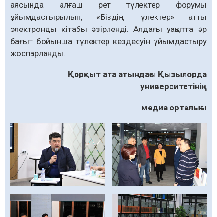
аясында алғаш рет түлектер форумы
ұйымдастырылып, «Біздің түлектер» атты
электронды кітабы әзірленді. Алдағы уақытта әр
бағыт бойынша түлектер кездесуін ұйымдастыру
жоспарланды.
Қорқыт ата атындағы Қызылорда
университетінің
медиа орталығы