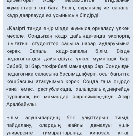
жұмыстарға оң баға беріп, сұранысқа ие сапалы
кадр даярлауда өз ұсынысын білдірді.
«Қазіргі таңда өңірімізде жұмысқа орналасу үлкен
мәселе. Сондықтан кадр дайындағанда экспортқа
шығатын студенттер санына назар аударуымыз
керек. Сапалы кадр-сапалы білім. Бізде
педагогтарды дайындауға үлкен мүмкіндік бар.
Себебі, ізі бар, тәжірибелі мамандар бар. Сондықтан
педагогика саласына басымдық беріп, осы бағытта
көшбасшы атануымыз керек. Сонда ғана өңірде
ғана емес, республикада, халықаралық деңгейде
сұранысқа ие мамандар әзірлейміз»,-деді Асқар
Аралбайұлы.
Білім алушылардың бос уақыттарын тиімді
пайдалану, олардың жайлы демалуы үшін
университет ғимараттарында кинозал, кітап