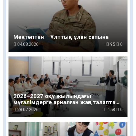
Мектептен – Ұлттық ұлан сапына
04.08.2026
95
0
2026–2027 оқу жылындағы
мұғалімдерге арналған жаңа талаптар
таныстырылды
28.07.2026
158
0