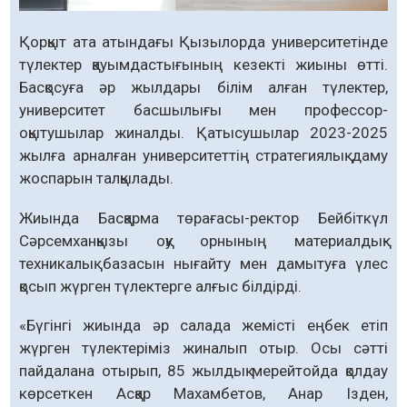
Қорқыт ата атындағы Қызылорда университетінде
түлектер қауымдастығының кезекті жиыны өтті.
Басқосуға әр жылдары білім алған түлектер,
университет басшылығы мен профессор-
оқытушылар жиналды. Қатысушылар 2023-2025
жылға арналған университеттің стратегиялық даму
жоспарын талқылады.
Жиында Басқарма төрағасы-ректор Бейбіткүл
Сәрсемханқызы оқу орнының материалдық-
техникалық базасын нығайту мен дамытуға үлес
қосып жүрген түлектерге алғыс білдірді.
«Бүгінгі жиында әр салада жемісті еңбек етіп
жүрген түлектеріміз жиналып отыр. Осы сәтті
пайдалана отырып, 85 жылдық мерейтойда қолдау
көрсеткен Асқар Махамбетов, Анар Ізден,