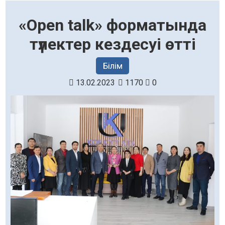
«Open talk» форматында
түлектер кездесуі өтті
Білім
13.02.2023
1170
0