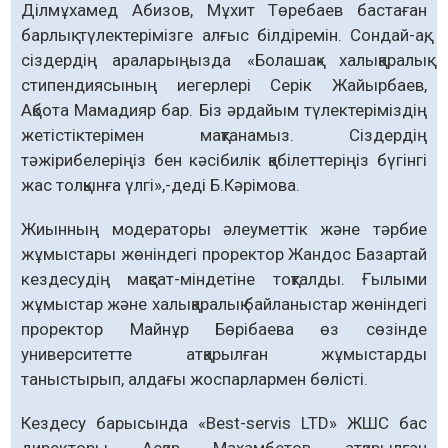
Ділмұхамед Абизов, Мұхит Төребаев бастаған
барлық түлектерімізге алғыс білдіремін. Сондай-ақ,
сіздердің араларыңызда «Болашақ» халықаралық
стипендиясының иегерлері Серік Жайырбаев,
Ақбота Мамадияр бар. Біз әрдайым түлектеріміздің
жетістіктерімен мақтанамыз. Сіздердің
тәжірибелеріңіз бен кәсібилік қабілеттеріңіз бүгінгі
жас толқынға үлгі»,-деді Б.Кәрімова.
Жиынның модераторы әлеуметтік және тәрбие
жұмыстары жөніндегі проректор Жандос Базартай
кездесудің мақсат-міндетіне тоқталды. Ғылыми
жұмыстар және халықаралық байланыстар жөніндегі
проректор Майнұр Бөрібаева өз сөзінде
университетте атқарылған жұмыстарды
таныстырып, алдағы жоспарлармен бөлісті.
Кездесу барысында «Best-servis LTD» ЖШС бас
директоры Асқар Махамбетов атқарылған