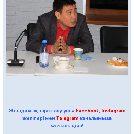
Жылдам ақпарат алу үшін
Facebook
,
Instagram
желілері мен
Telegram
каналымызға
жазылыңыз!