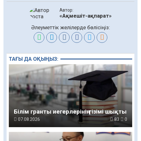
Автор:
«Ақмешіт-ақпарат»
Әлеуметтік желілерде бөлісіңіз:
ТАҒЫ ДА ОҚЫҢЫЗ:
Білім гранты иегерлерінің тізімі шықты
07.08.2026
83
0