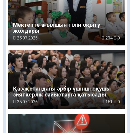
Мектепте ағылшын тілін оқыту
жолдары
25.07.2026
204
0
Қазақстандағы әрбір үшінші оқушы
зияткерлік сайыстарға қатысады
25.07.2026
151
0