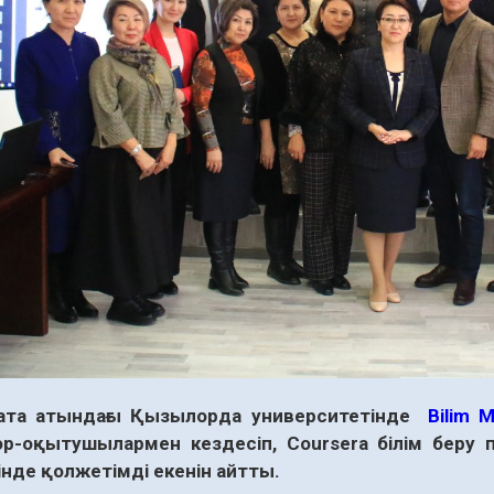
ата атындағы Қызылорда университетінде
Bilim 
ор-оқытушылармен кездесіп,
Coursera
білім беру 
інде қолжетімді екенін айтты.