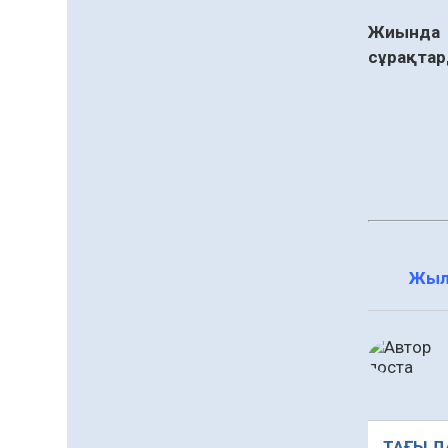
процесті ұйымдастыру»
тақырыбында семинар
04.08.2026
54
0
Жиында 
өткізілді
сұрақтар
Шағымнан кейін
Kazakhstan шоколадының
құрамы тексерілді:
сараптама не көрсетті
04.08.2026
75
0
Жергілікті тауар
өндірушілерді қолдау
шаралары күшейтілуде
04.08.2026
78
0
Жыл
Руслан Рүстемұлы облыс
әкімінің кеңесшісі болып
тағайындалды
04.08.2026
158
0
Барлық жаңалық
ТАҒЫ Д