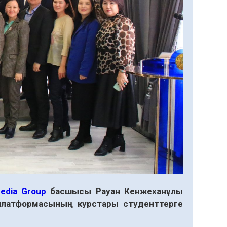
Media Group
басшысы Рауан Кенжеханұлы
платформасының курстары студенттерге