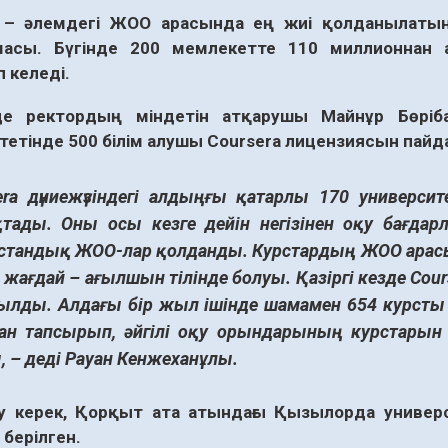
a – әлемдегі ЖОО арасында ең жиі қолданылат
масы. Бүгінде 200 мемлекетте 110 миллионнан 
 келеді.
де ректордың міндетін атқарушы Майнұр Бөрі
етінде 500 білім алушы Coursera лицензиясын пайдала
era
дүниежүзіндегі алдыңғы қатарлы 170 университ
тады. Оны осы кезге дейін негізінен оқу бағдарл
стандық ЖОО-лар қолданды. Курстардың ЖОО арасы
 жағдай – ағылшын тілінде болуы. Қазіргі кезде Cour
ылды. Алдағы бір жыл ішінде шамамен 654 курсты 
ан тапсырып, әйгілі оқу орындарының курстарын
, – деді Рауан Кенжеханұлы.
у керек, Қорқыт ата атындағы Қызылорда универс
 берілген.