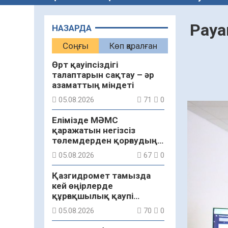
Рауа
НАЗАРДА
Соңғы
Көп қаралған
Өрт қауіпсіздігі
талаптарын сақтау – әр
азаматтың міндеті
05.08.2026
71
0
Елімізде МӘМС
қаражатын негізсіз
төлемдерден қорғаудың
жаңа жүйесі құрылуда
05.08.2026
67
0
Қазгидромет тамызда
кей өңірлерде
құрғақшылық қаупі
жоғары екенін болжады
05.08.2026
70
0