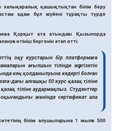
ын халықаралық қашықтықтан
білім беру
астам адам бұл жүйені тұрақты түрде
баева Қорқыт ата атындағы Қызылорда
нуға өтініш бергенін атап өтті.
еттің оқу курстарын бір платформаға
амаларын ағылшын тілінде жүргізетін
нда кең қолданылуына кедергі болған
sera-дағы алғашқы 50 курс қазақ тіліне
қазақ тіліне аудармақпыз. Студенттер
 оқығандығы жөнінде сертификат ала
итетінің білім алушыларына 1 жылға 500