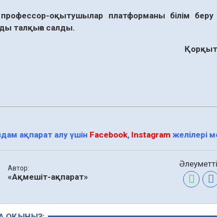
профессор-оқытушылар платформаны білім беру 
ды талқыға салды.
Қорқыт 
дам ақпарат алу үшін
Facebook
,
Instagram
желілері 
Әлеуметті
Автор:
«Ақмешіт-ақпарат»
А ОҚЫҢЫЗ: