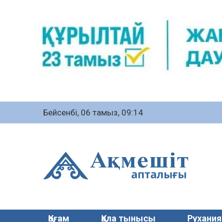
Бейсенбі, 06 тамыз, 09:14
Қоғам
Қала тынысы
Рухания