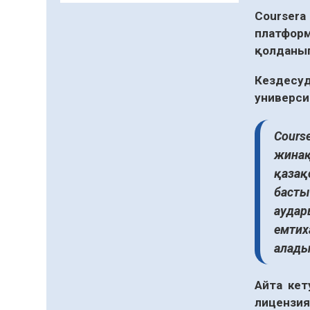
және арнайы есепке алу
Courser
жөніндегі комитеттің
платфор
Қызылорда облысы
04.08.2026
78
0
қолданып
бойынша
департаментінің
Қазақстандықтардың
басшысы тағайындалды
Кездесу
72,3%-ы жаңа Құрылтай
университ
үшін дауыс беруге дайын
04.08.2026
65
0
Cours
Мектептен – Ұлттық ұлан
жинақ
сапына
қазақ
04.08.2026
70
0
басты
Ағза донорлығы бойынша
аудар
ақпараттық-түсіндіру
емтих
жұмыстары жүргізілді
алады
04.08.2026
57
0
Трансплантациялық
Айта кет
үйлестіру және донорлық
лицензия