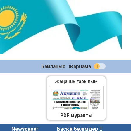
№58
(2270)
04.08.2026
Байланыс
Жарнама
Жаңа шығарылым
PDF мұрағаты
Newspaper
Басқа бөлімдер