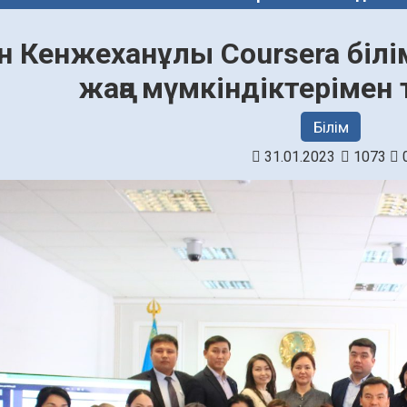
н Кенжеханұлы Coursera біл
жаңа мүмкіндіктеріме
Білім
31.01.2023
1073