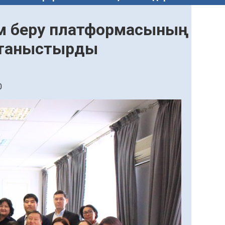
ім беру платформасының
н таныстырды
0