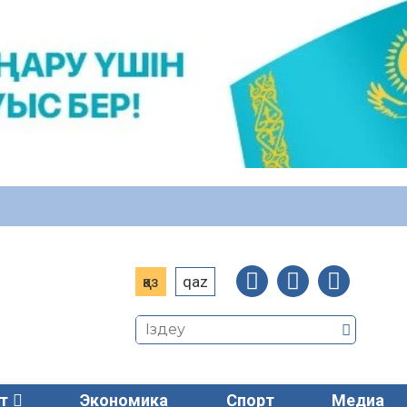
қаз
qaz
т
Экономика
Спорт
Медиа