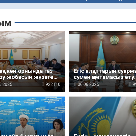
ым
ақ» кен орнында газ
Егіс алқаптарын суар
ру жобасын жүзеге
сумен қамтамасыз ету
ру барысы
мәселесі талқыланды
6.2025
922
0
06.06.2025
9
қыланды