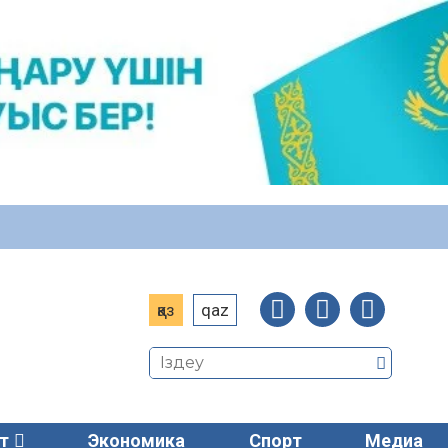
қаз
qaz
т
Экономика
Спорт
Медиа