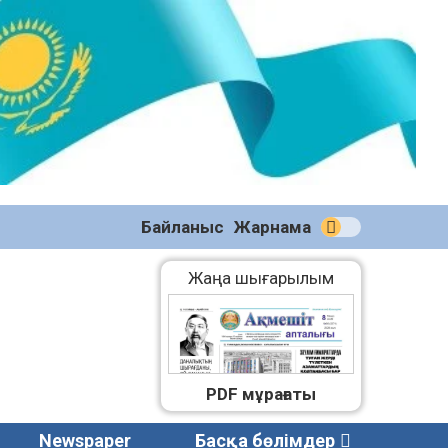
№59
(2271)
08.08.2026
Байланыс
Жарнама
Жаңа шығарылым
PDF мұрағаты
Newspaper
Басқа бөлімдер