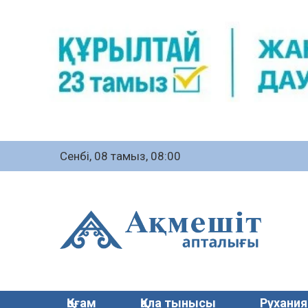
Сенбі, 08 тамыз, 08:00
Қоғам
Қала тынысы
Рухания