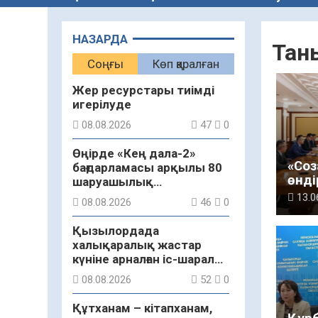
НАЗАРДА
Тан
Соңғы
Көп қаралған
Жер ресурстары тиімді
игерілуде
08.08.2026
47
0
Өңірде «Кең дала-2»
«Соз
бағдарламасы арқылы 80
өнді
шаруашылық
асы
қаржыландырылды
13.0
08.08.2026
46
0
тал
Қызылордада
халықаралық жастар
күніне арналған іс-шаралар
бастау алды
08.08.2026
52
0
Құтханам – кітапханам,