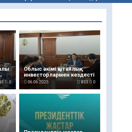
малы
Облыс әкімі қытайлық
инвесторлармен кездесті
91
0
06.06.2025
833
0