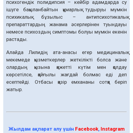
психогендік полидипсия – кейбір адамдарда су
ішуге бақыланбайтын құмарлық тудыруы мүмкін
психикалық бұзылыс – антипсихотикалық
препараттардың жанама әсерлерінен туындауы
немесе психоздың симптомы болуы мүмкін екенін
растады.
Алайда Лилидің ата-анасы егер медициналық
мекемеде қызметкерлер жеткілікті болса және
олардың қызына қажетті күтім мен қолдау
көрсетілсе, қайғылы жағдай болмас еді деп
есептейді. Отбасы қазір емхананы сотқа беріп
жатыр.
Жылдам ақпарат алу үшін
Facebook
,
Instagram