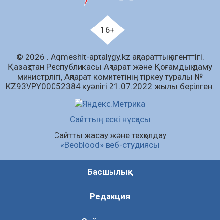
Білім гранты иегерлерінің тізімі шықты
07.08.2026
81
0
16+
«Дауыс беру учаскесін қалай табуға болады?»￼
© 2026 . Аqmeshit-aptalygy.kz ақпараттық агенттігі.
07.08.2026
65
0
Қазақстан Республикасы Ақпарат және Қоғамдық даму
министрлігі, Ақпарат комитетінің тіркеу туралы №
Барлық жаңалық
KZ93VPY00052384 куәлігі 21.07.2022 жылы берілген.
Сайттың ескі нұсқасы
Сайтты жасау және техқолдау
«Beoblood» веб-студиясы
Басшылық
Редакция