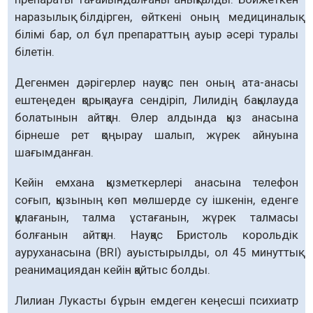
наразылық білдірген, өйткені оның медициналық
білімі бар, ол бұл препараттың ауыр әсері туралы
білетін.
Дегенмен дәрігерлер науқас пен оның ата-анасы
ештеңеден қорықпауға сендіріп, Лилидің бақылауда
болатынын айтқан. Өлер алдында қыз анасына
бірнеше рет қоңырау шалып, жүрек айнуына
шағымданған.
Кейін емхана қызметкерлері анасына телефон
соғып, қызының көп мөлшерде су ішкенін, еденге
құлағанын, талма ұстағанын, жүрек талмасы
болғанын айтқан. Науқас Бристоль корольдік
ауруханасына (BRI) ауыстырылды, ол 45 минуттық
реанимациядан кейін қайтыс болды.
Лилиан Лукасты бұрын емдеген кеңесші психиатр