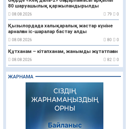
80 шаруашылық қаржыландырылды
08.08.2026
79
0
Қызылордада халықаралық жастар күніне
арналған іс-шаралар бастау алды
08.08.2026
80
0
Құтханам – кітапханам, жанымды жұтатпаған
08.08.2026
82
0
Құрылыс қарқыны – қала дамуының айғағы
ЖАРНАМА
08.08.2026
81
0
Зәулім ғимараттарда туған жерді түлеткен
азаматтардың қолтаңбасы бар
08.08.2026
196
0
Еңбегі ерлікпен тең мамандық
08.08.2026
80
0