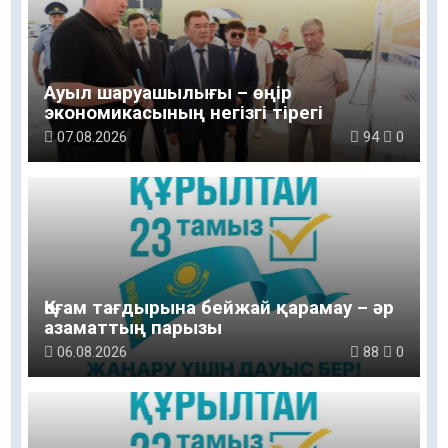
Ауыл шаруашылығы – өңір
экономикасының негізгі тірегі
07.08.2026
94
0
Қоғам тағдырына бейжай қарамау – әр
азаматтың парызы
06.08.2026
88
0