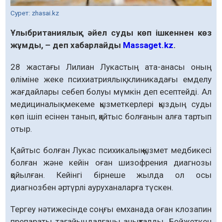
Сурет: zhasai.kz
Ұлыбританиялық әйел суды көп ішкеннен көз
жұмды, – деп хабарлайды
Massaget.kz
.
28 жастағы Лилиан Лукастың ата-анасы оның
өліміне жеке психиатриялық клиникадағы емделу
жағдайлары себеп болуы мүмкін деп есептейді. Ал
медициналық мекеме қызметкерлері қыздың суды
көп ішіп есінен танып, қайтыс болғанын алға тартып
отыр.
Қайтыс болған Лукас психикалық қызмет медбикесі
болған және кейін оған шизофрения диагнозы
қойылған. Кейінгі бірнеше жылда ол осы
диагнозбен әртүрлі ауруханаларға түскен.
Тергеу нәтижесінде соңғы емханада оған клозапин
препараты тағайындалғаны анықталды. Бойжеткен