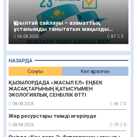
Құрылтай сайлауы – азаматтық
ұстанымды танытатын маңызды
қадам
06.08.2026
87
0
НАЗАРДА
Соңғы
Көп қаралған
ҚЫЗЫЛОРДАДА «ЖАСЫЛ ЕЛ» ЕҢБЕК
ЖАСАҚТАРЫНЫҢ ҚАТЫСУЫМЕН
ЭКОЛОГИЯЛЫҚ СЕНБІЛІК ӨТТІ
08.08.2026
46
0
Жер ресурстары тиімді игерілуде
08.08.2026
70
0
Өңірде «Кең дала-2» бағдарламасы арқылы