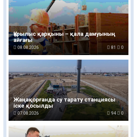
Құрылыс қарқыны – қала дамуының
айғағы
08.08.2026
81
0
Жаңақорғанда су тарату станциясы
іске қосылды
07.08.2026
94
0