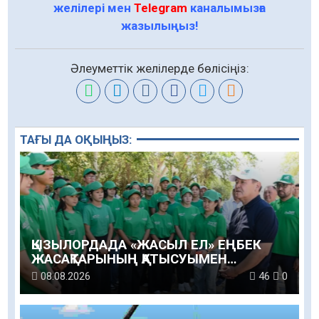
желілері мен
Telegram
каналымызға
жазылыңыз!
Әлеуметтік желілерде бөлісіңіз:
ТАҒЫ ДА ОҚЫҢЫЗ:
ҚЫЗЫЛОРДАДА «ЖАСЫЛ ЕЛ» ЕҢБЕК
ЖАСАҚТАРЫНЫҢ ҚАТЫСУЫМЕН
ЭКОЛОГИЯЛЫҚ СЕНБІЛІК ӨТТІ
08.08.2026
46
0