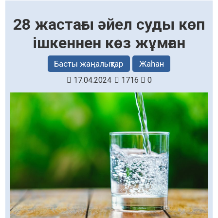
28 жастағы әйел суды көп
ішкеннен көз жұмған
Басты жаңалықтар
Жаһан
17.04.2024
1716
0