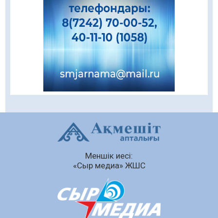
Даналықтың шырағданы, ой-сананың
шамшырағы
08.08.2026
53
0
Кенеге қарсы залалсыздандыру жұмыстары
жүргізілуде
07.08.2026
69
0
Балалардың жазғы демалысындағы
қауіпсіздік – тұрақты бақылауда
07.08.2026
88
0
Сыбайлас жемқорлық
Меншік иесі:
07.08.2026
60
0
«Сыр медиа» ЖШС
Аумақтан тыс соттылық – сот төрелігінің
ашықтығы мен қолжетімділігін арттыру
құралы
07.08.2026
62
0