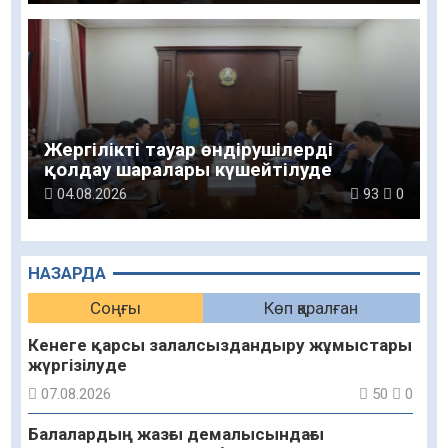
Жергілікті тауар өндірушілерді
қолдау шаралары күшейтілуде
04.08.2026
93
0
НАЗАРДА
Соңғы
Көп қаралған
Кенеге қарсы залалсыздандыру жұмыстары
жүргізілуде
07.08.2026
50
0
Балалардың жазғы демалысындағы