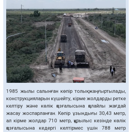
1985 жылы салынған көпір толық жаңғыртылады,
конструкцияларын күшейту, кірме жолдарды ретке
келтіру және көлік қозғалысына қолайлы жағдай
жасау жоспарланған. Көпір ұзындығы 30,43 метр,
ал кірме жолдар 710 метр, құрылыс кезінде көлік
қозғалысына кедергі келтірмес үшін 788 метр