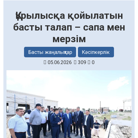
Құрылысқа қойылатын
басты талап – сапа мен
мерзім
Басты жаңалықтар
Кәсіпкерлік
05.06.2026
309
0