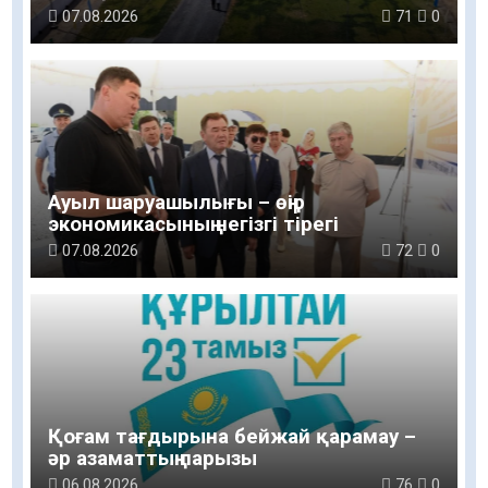
07.08.2026
71
0
Ауыл шаруашылығы – өңір
экономикасының негізгі тірегі
07.08.2026
72
0
Қоғам тағдырына бейжай қарамау –
әр азаматтың парызы
06.08.2026
76
0