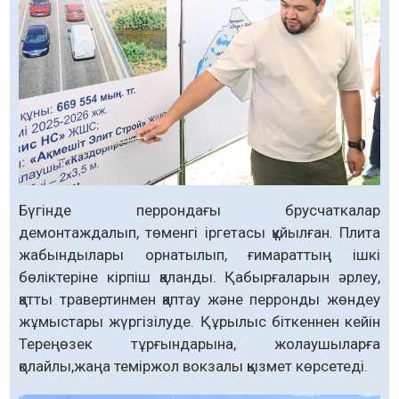
Бүгінде перрондағы брусчаткалар
демонтаждалып, төменгі іргетасы құйылған. Плита
жабындылары орнатылып, ғимараттың ішкі
бөліктеріне кірпіш қаланды. Қабырғаларын әрлеу,
қатты травертинмен қаптау және перронды жөндеу
жұмыстары жүргізілуде. Құрылыс біткеннен кейін
Тереңөзек тұрғындарына, жолаушыларға
қолайлы,жаңа теміржол вокзалы қызмет көрсетеді.