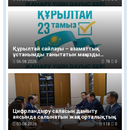
Құрылтай сайлауы – азаматтық
ұстанымды танытатын маңызды
қадам
06.08.2026
78
0
Цифрландыру саласын дамыту
аясында салынатын жаңа орталықтың
жобасы талқыланды
05.08.2026
118
0