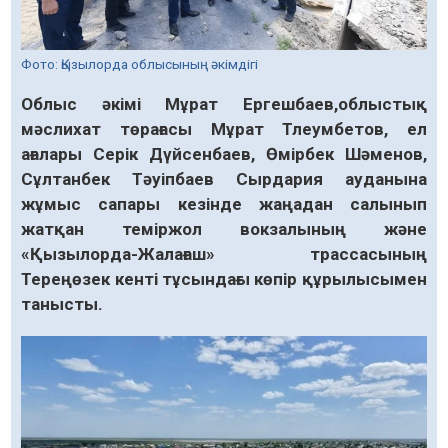
Фото: Қызылорда облысының әкімдігі
Облыс әкімі Мұрат Ергешбаев,облыстық
мәслихат төрағасы Мұрат Тлеумбетов, ел
ағалары Серік Дүйсенбаев, Өмірбек Шәменов,
Сұлтанбек Тәуіпбаев Сырдария ауданына
жұмыс сапары кезінде жаңадан салынып
жатқан теміржол вокзалының және
«Қызылорда-Жалағаш» трассасының
Тереңөзек кенті тұсындағы көпір құрылысымен
танысты.