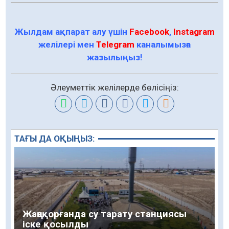
Жылдам ақпарат алу үшін
Facebook
,
Instagram
желілері мен
Telegram
каналымызға
жазылыңыз!
Әлеуметтік желілерде бөлісіңіз:
ТАҒЫ ДА ОҚЫҢЫЗ:
Жаңақорғанда су тарату станциясы
іске қосылды