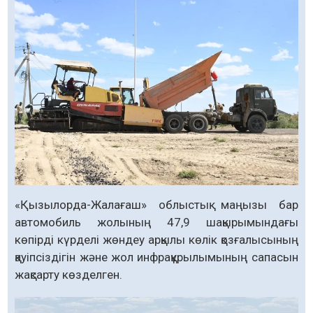
«Қызылорда-Жалағаш» облыстық маңызы бар
автомобиль жолының 47,9 шақырымындағы
көпірді күрделі жөндеу арқылы көлік қозғалысының
қауіпсіздігін және жол инфрақұрылымының сапасын
жақсарту көзделген.