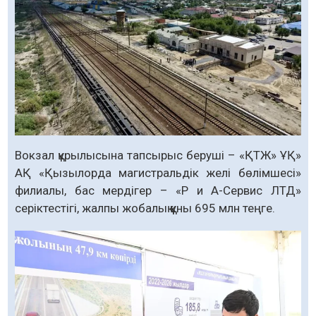
Вокзал құрылысына тапсырыс беруші – «ҚТЖ» ҰҚ»
АҚ «Қызылорда магистральдік желі бөлімшесі»
филиалы, бас мердігер – «Р и А-Сервис ЛТД»
серіктестігі, жалпы жобалық құны 695 млн теңге.