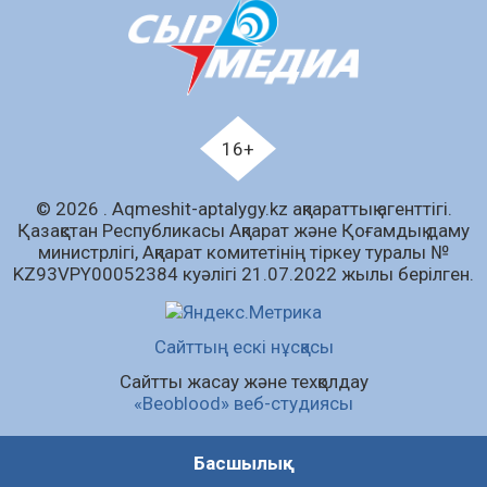
Құрылтай сайлауы – азаматтық ұстанымды
танытатын маңызды қадам
06.08.2026
78
0
Қызылордада «Саналы ұрпақ – жарқын
16+
болашақ» атты кеңейтілген мәжіліс өтті
06.08.2026
75
0
© 2026 . Аqmeshit-aptalygy.kz ақпараттық агенттігі.
Open Air: Қызылорда облысы полиция
Қазақстан Республикасы Ақпарат және Қоғамдық даму
департаменті 20 мыңнан астам көрерменнің
министрлігі, Ақпарат комитетінің тіркеу туралы №
қауіпсіздігін қамтамасыз етті
KZ93VPY00052384 куәлігі 21.07.2022 жылы берілген.
06.08.2026
55
0
Барлық жаңалық
Сайттың ескі нұсқасы
Сайтты жасау және техқолдау
«Beoblood» веб-студиясы
Басшылық