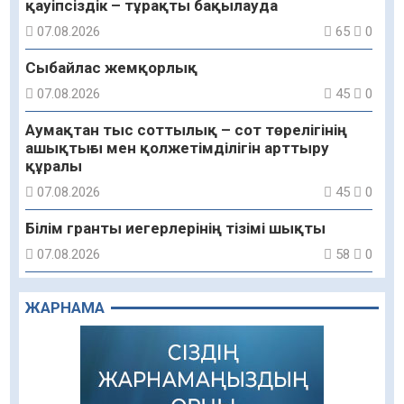
қауіпсіздік – тұрақты бақылауда
07.08.2026
65
0
Сыбайлас жемқорлық
07.08.2026
45
0
Аумақтан тыс соттылық – сот төрелігінің
ашықтығы мен қолжетімділігін арттыру
құралы
07.08.2026
45
0
Білім гранты иегерлерінің тізімі шықты
07.08.2026
58
0
«Дауыс беру учаскесін қалай табуға болады?»￼
ЖАРНАМА
07.08.2026
48
0
Қазақстандықтар Құрылтай сайлауынан
жақсылық күтеді – қоғамдық пікір зерттеуі
07.08.2026
50
0