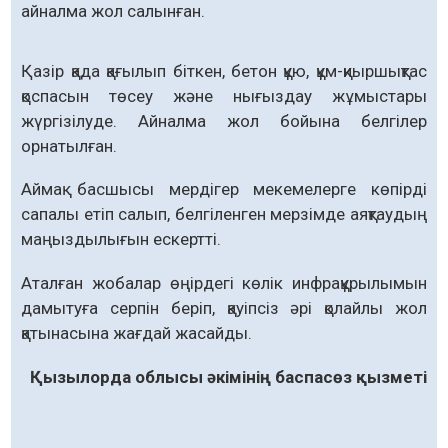
айналма жол салынған.
Қазір қада қағылып біткен, бетон құю, құм-қиыршықтас
қоспасын төсеу және нығыздау жұмыстары
жүргізілуде. Айналма жол бойына белгілер
орнатылған.
Аймақ басшысы мердігер мекемелерге көпірді
сапалы етіп салып, белгіленген мерзімде аяқтаудың
маңыздылығын ескертті.
Аталған жобалар өңірдегі көлік инфрақұрылымын
дамытуға серпін беріп, қауіпсіз әрі қолайлы жол
қатынасына жағдай жасайды.
Қызылорда облысы әкімінің баспасөз қызметі