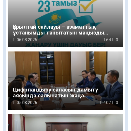
Құрылтай сайлауы – азаматтық
ұстанымды танытатын маңызды
қадам
06.08.2026
64
0
Цифрландыру саласын дамыту
аясында салынатын жаңа
орталықтың жобасы талқыланды
05.08.2026
102
0