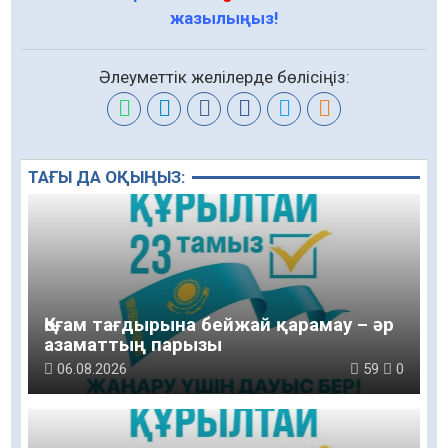
жазылыңыз!
Әлеуметтік желілерде бөлісіңіз:
ТАҒЫ ДА ОҚЫҢЫЗ:
Қоғам тағдырына бейжай қарамау – әр
азаматтың парызы
06.08.2026
59
0