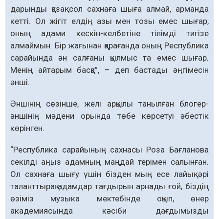
дарынды қазақ сол сахнаға шыға алмай, арманда
кетті. Ол жігіт елдің азы мен тозы емес шығар,
оның адами кескін-келбетіне тілімді тигізе
алмаймын. Бір жағынан қарағанда оның Республика
сарайында ән салғаны қылмыс та емес шығар.
Менің айтарым басқа”, – деп бастады әңгімесін
әнші.
Әншінің сөзінше, желі арқылы танылған блогер-
әншінің мәдени орында төбе көрсетуі әбестік
көрінген.
“Республика сарайының сахнасы Роза Бағланова
секілді аңыз адамның маңдай терімен салынған.
Ол сахнаға шығу үшін бізден мың есе лайық әрі
таланттырақ адамдар тағдырын арнады ғой, біздің
өзіміз музыка мектебінде оқып, өнер
академиясында кәсіби дағдымызды