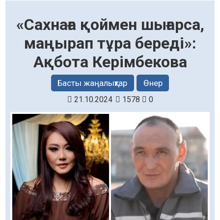
«Сахнаға қоймен шығарса,
маңырап тұра береді»:
Ақбота Керімбекова
Басты жаңалықтар
Өнер
21.10.2024
1578
0