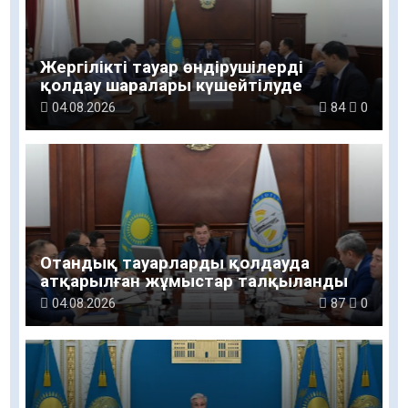
Жергілікті тауар өндірушілерді
қолдау шаралары күшейтілуде
04.08.2026
84
0
Отандық тауарларды қолдауда
атқарылған жұмыстар талқыланды
04.08.2026
87
0