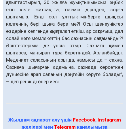
қалыптастырып, 30 жылға жуық тынымсыз еңбек
етіп келе жатсақ та, тіземіз дірілдеп, зорға
шығамыз. Енді сол ұлттық мінберге шыққысы
келгеннің бәрі шыға бере ме?! Осы шенеуніктер
өздеріне келгенде құқық талап еткіш, ар сақтағыш, дәл
солай неге мемлекеттің бас сахнасын сақтамайды?!
Әріптестеріміз де үнсіз отыр. Сахнаға қоймен
шығарса, маңырап тұра беретіндей. Арланбайды.
Мәдениет саласының ары да, намысы да – сахна.
Сахнаға шығарған адамына, сахнада көрсеткен
дүниесіне қарап саланың деңгейін көруге болады”,
– деп ренжіді өнер иесі.
Жылдам ақпарат алу үшін
Facebook
,
Instagram
желілері мен
Telegram
каналымызға