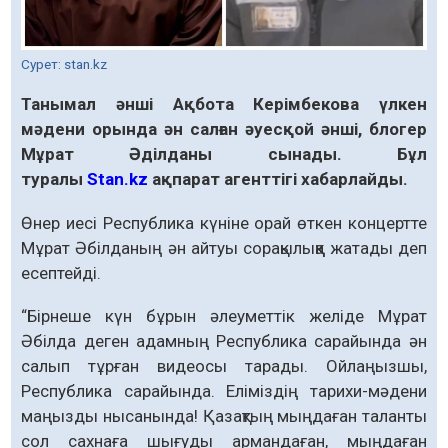
Сурет: stan.kz
Танымал әнші Ақбота Керімбекова үлкен
мәдени орында ән салған әуесқой әнші, блогер
Мұрат Әділданы сынады. Бұл
туралы
Stan.kz
ақпарат агенттігі хабарлайды.
Өнер иесі Республика күніне орай өткен концертте
Мұрат Әбілданың ән айтуы сорақылыққа жатады деп
есептейді.
“Бірнеше күн бұрын әлеуметтік желіде Мұрат
Әбілда деген адамның Республика сарайында ән
салып тұрған видеосы тарады. Ойлаңызшы,
Республика сарайында. Еліміздің тарихи-мәдени
маңызды нысанында! Қазақтың мыңдаған таланты
сол сахнаға шығуды армандаған, мыңдаған