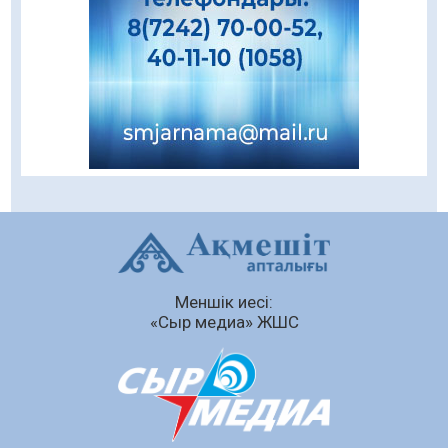
шеберлік сағаты өтті
05.08.2026
63
0
Цифрландыру саласын дамыту аясында
салынатын жаңа орталықтың жобасы
талқыланды
05.08.2026
102
0
Құқықтық статистика және арнайы есепке
алу жөніндегі комитеттің Қызылорда
облысы бойынша департаментінің басшысы
тағайындалды
04.08.2026
88
0
Меншік иесі:
Қазақстандықтардың 72,3%-ы жаңа
«Сыр медиа» ЖШС
Құрылтай үшін дауыс беруге дайын
04.08.2026
74
0
Мектептен – Ұлттық ұлан сапына
04.08.2026
82
0