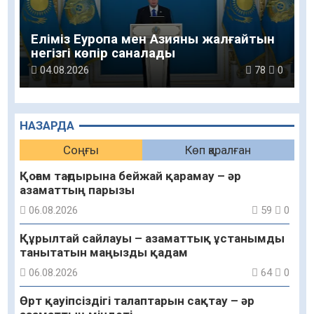
Еліміз Еуропа мен Азияны жалғайтын
негізгі көпір саналады
04.08.2026
78
0
НАЗАРДА
Соңғы
Көп қаралған
Қоғам тағдырына бейжай қарамау – әр
азаматтың парызы
06.08.2026
59
0
Құрылтай сайлауы – азаматтық ұстанымды
танытатын маңызды қадам
06.08.2026
64
0
Өрт қауіпсіздігі талаптарын сақтау – әр