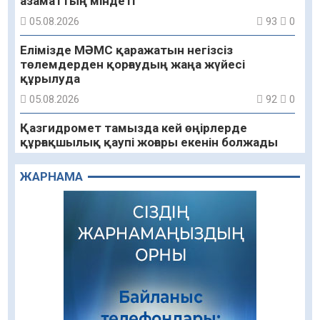
азаматтың міндеті
05.08.2026
93
0
Елімізде МӘМС қаражатын негізсіз
төлемдерден қорғаудың жаңа жүйесі
құрылуда
05.08.2026
92
0
Қазгидромет тамызда кей өңірлерде
құрғақшылық қаупі жоғары екенін болжады
05.08.2026
78
0
ЖАРНАМА
Алғашқы цифрлық жасанды интеллект
құралдарының таныстырылымы өтті
05.08.2026
92
0
«Қайрат» Чемпиондар лигасының іріктеуінде
«Левскиге» есе жіберді
05.08.2026
78
0
«Ұлттық нақыш – заманауи панно» атты