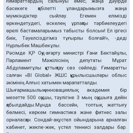
ғимараттардың салынуы емес, жаңа дәуірде
бәсекеге қабілетті ұландарымызға жаңа
мүмкіндіктер сыйлау. Егемен елімізді
өркендетудегі, өскелең ұрпақты тәрбиелеудегі
өрелі бастамаларымыз табысты болсын! Ел іргесі
биік, Тәуелсіздігіміз тұғырлы болғай!», -деді
Нұрлыбек Машбекұлы.
Рәсімде ҚР Оқу-ағарту министрі Ғани Бектайұлы,
Парламент Мәжілісінің депутаты Мұрат
Абдуламитұлы құттықтау сөз сөйледі. Ғимаратты
салған «BI Global» ЖШС құрылысшылары облыс
әкімінің Алғыс хатымен марапатталды.
Шығармашылық-инновациялық академия бір
мезетте 500 оқушы, тәулігіне 3 мың оқушыға дейін
қабылдайды.Мұнда бассейн, топтық жаттығу
бөлмесі, көркем гимнастика және фитнес залы
орналасқан. Сондай-ақ үстел ойындарына арналған
кабинет, жекпе-жек, үстел теннисі залдары бар.