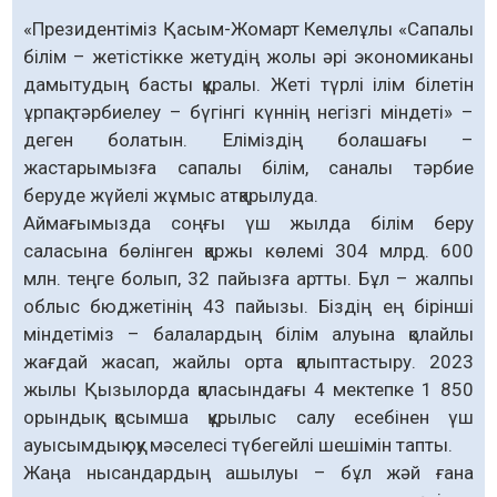
«Президентіміз Қасым-Жомарт Кемелұлы «Сапалы
білім – жетістікке жетудің жолы әрі экономиканы
дамытудың басты құралы. Жеті түрлі ілім білетін
ұрпақ тәрбиелеу – бүгінгі күннің негізгі міндеті» –
деген болатын. Еліміздің болашағы –
жастарымызға сапалы білім, саналы тәрбие
беруде жүйелі жұмыс атқарылуда.
Аймағымызда соңғы үш жылда білім беру
саласына бөлінген қаржы көлемі 304 млрд. 600
млн. теңге болып, 32 пайызға артты. Бұл – жалпы
облыс бюджетінің 43 пайызы. Біздің ең бірінші
міндетіміз – балалардың білім алуына қолайлы
жағдай жасап, жайлы орта қалыптастыру. 2023
жылы Қызылорда қаласындағы 4 мектепке 1 850
орындық қосымша құрылыс салу есебінен үш
ауысымдық оқу мәселесі түбегейлі шешімін тапты.
Жаңа нысандардың ашылуы – бұл жәй ғана