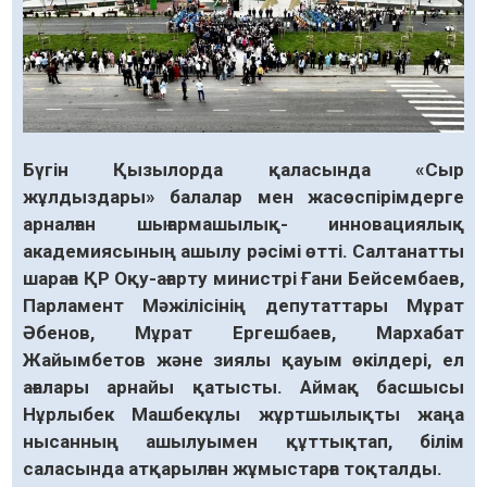
Бүгін Қызылорда қаласында «Сыр
жұлдыздары» балалар мен жасөспірімдерге
арналған шығармашылық- инновациялық
академиясының ашылу рәсімі өтті. Салтанатты
шараға ҚР Оқу-ағарту министрі Ғани Бейсембаев,
Парламент Мәжілісінің депутаттары Мұрат
Әбенов, Мұрат Ергешбаев, Мархабат
Жайымбетов және зиялы қауым өкілдері, ел
ағалары арнайы қатысты. Аймақ басшысы
Нұрлыбек Машбекұлы жұртшылықты жаңа
нысанның ашылуымен құттықтап, білім
саласында атқарылған жұмыстарға тоқталды.