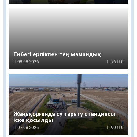
Еңбегі ерлікпен тең мамандық
08.08.2026
76
0
Жаңақорғанда су тарату станциясы
іске қосылды
07.08.2026
90
0