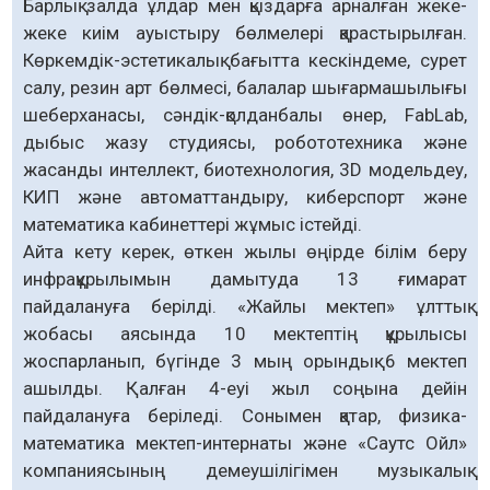
Барлық залда ұлдар мен қыздарға арналған жеке-
жеке киім ауыстыру бөлмелері қарастырылған.
Көркемдік-эстетикалық бағытта кескіндеме, сурет
салу, резин арт бөлмесі, балалар шығармашылығы
шеберханасы, сәндік-қолданбалы өнер, FabLab,
дыбыс жазу студиясы, робототехника және
жасанды интеллект, биотехнология, 3D модельдеу,
КИП және автоматтандыру, киберспорт және
математика кабинеттері жұмыс істейді.
Айта кету керек, өткен жылы өңірде білім беру
инфрақұрылымын дамытуда 13 ғимарат
пайдалануға берілді. «Жайлы мектеп» ұлттық
жобасы аясында 10 мектептің құрылысы
жоспарланып, бүгінде 3 мың орындық 6 мектеп
ашылды. Қалған 4-еуі жыл соңына дейін
пайдалануға беріледі. Сонымен қатар, физика-
математика мектеп-интернаты және «Саутс Ойл»
компаниясының демеушілігімен музыкалық