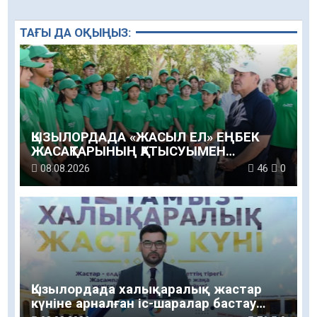
ТАҒЫ ДА ОҚЫҢЫЗ:
ҚЫЗЫЛОРДАДА «ЖАСЫЛ ЕЛ» ЕҢБЕК
ЖАСАҚТАРЫНЫҢ ҚАТЫСУЫМЕН
ЭКОЛОГИЯЛЫҚ СЕНБІЛІК ӨТТІ
08.08.2026
46
0
Қызылордада халықаралық жастар
күніне арналған іс-шаралар бастау