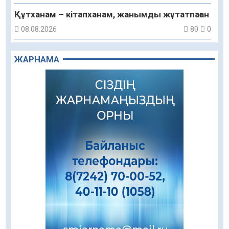
Құтханам – кітапханам, жанымды жұтатпаған
08.08.2026
80
0
Құрылыс қарқыны – қала дамуының айғағы
ЖАРНАМА
08.08.2026
78
0
Зәулім ғимараттарда туған жерді түлеткен
азаматтардың қолтаңбасы бар
08.08.2026
183
0
Еңбегі ерлікпен тең мамандық
08.08.2026
76
0
Даналықтың шырағданы, ой-сананың
шамшырағы
08.08.2026
53
0
Кенеге қарсы залалсыздандыру жұмыстары
жүргізілуде