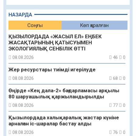
НАЗАРДА
Соңғы
Көп қаралған
ҚЫЗЫЛОРДАДА «ЖАСЫЛ ЕЛ» ЕҢБЕК
ЖАСАҚТАРЫНЫҢ ҚАТЫСУЫМЕН
ЭКОЛОГИЯЛЫҚ СЕНБІЛІК ӨТТІ
08.08.2026
46
0
Жер ресурстары тиімді игерілуде
08.08.2026
68
0
Өңірде «Кең дала-2» бағдарламасы арқылы
80 шаруашылық қаржыландырылды
08.08.2026
77
0
Қызылордада халықаралық жастар күніне
арналған іс-шаралар бастау алды
08.08.2026
76
0