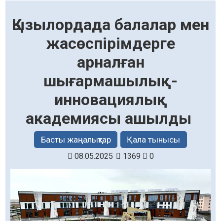
Қызылордада балалар мен
жасөспірімдерге
арналған
шығармашылық-
инновациялық
академиясы ашылды
Басты жаңалықтар
Қала тынысы
08.05.2025
1369
0