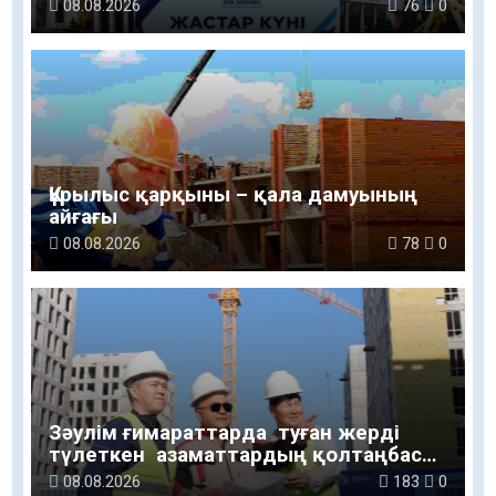
алды
08.08.2026
76
0
Құрылыс қарқыны – қала дамуының
айғағы
08.08.2026
78
0
Зәулім ғимараттарда туған жерді
түлеткен азаматтардың қолтаңбасы
бар
08.08.2026
183
0