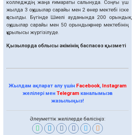
колледждің жаңа ғимараты салынуда. Соңғы үш
жылда 3 оқушылар сарайы мен 2 өнер мектебі іске
қосылды. Бүгінде Шиелі ауданында 200 орындық
оқушылар сарайы мен 50 орындық өнер мектебінің
құрылысы жүргізілуде.
Қызылорда облысы әкімінің баспасөз қызметі
Жылдам ақпарат алу үшін
Facebook
,
Instagram
желілері мен
Telegram
каналымызға
жазылыңыз!
Әлеуметтік желілерде бөлісіңіз: