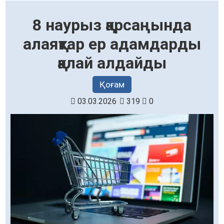
8 наурыз қарсаңында
алаяқтар ер адамдарды
қалай алдайды
Қоғам
03.03.2026
319
0