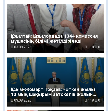
Құрылтай: Қызылордада 1344 комиссия
мүшесінің білімі жетілдіріледі
03.08.2026
118
0
Қасым-Жомарт Тоқаев: «Өткен жылы
13 мың шақырым автокөлік жолын
салу және жөндеу жұмысы
03.08.2026
118
0
жүргізілді»