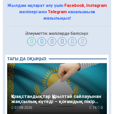
Жылдам ақпарат алу үшін
Facebook
,
Instagram
желілері мен
Telegram
каналымызға
жазылыңыз!
Әлеуметтік желілерде бөлісіңіз:
ТАҒЫ ДА ОҚЫҢЫЗ:
Қазақстандықтар Құрылтай сайлауынан
жақсылық күтеді – қоғамдық пікір
зерттеуі
07.08.2026
74
0