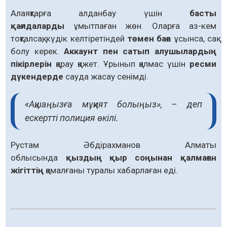
Алаяқтарға алданбау үшін
басты
қағидаларды
ұмытпаған жөн. Оларға аз-кем
тоқталсақ, күдік келтіретіндей
төмен баға
ұсынса, сақ
болу керек.
Аккаунт пен сатып алушылардың
пікірлерін
қарау қажет. Ұрынып қалмас үшін
ресми
дүкендерде
сауда жасау сенімді.
«Ақшаңызға мұқият болыңыз», – деп
ескертті полиция өкілі.
Рустам Әбдірахманов Алматы
облысында
қыздың қыр соңынан қалмаған
жігіттің
қамалғаны туралы хабарлаған еді.