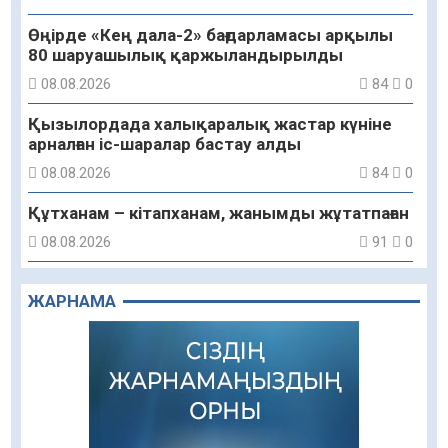
Өңірде «Кең дала-2» бағдарламасы арқылы
80 шаруашылық қаржыландырылды
08.08.2026
84
0
Қызылордада халықаралық жастар күніне
арналған іс-шаралар бастау алды
08.08.2026
84
0
Құтханам – кітапханам, жанымды жұтатпаған
08.08.2026
91
0
Құрылыс қарқыны – қала дамуының айғағы
ЖАРНАМА
08.08.2026
88
0
Зәулім ғимараттарда туған жерді түлеткен
азаматтардың қолтаңбасы бар
08.08.2026
212
0
Еңбегі ерлікпен тең мамандық