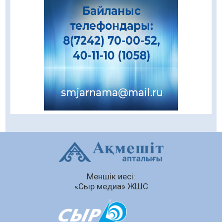
08.08.2026
83
0
Даналықтың шырағданы, ой-сананың
шамшырағы
08.08.2026
58
0
Кенеге қарсы залалсыздандыру жұмыстары
жүргізілуде
07.08.2026
75
0
Балалардың жазғы демалысындағы
қауіпсіздік – тұрақты бақылауда
07.08.2026
93
0
Сыбайлас жемқорлық
Меншік иесі:
07.08.2026
63
0
«Сыр медиа» ЖШС
Аумақтан тыс соттылық – сот төрелігінің
ашықтығы мен қолжетімділігін арттыру
құралы