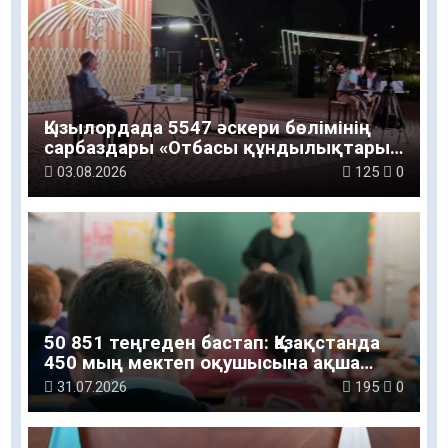
Қызылордада 5547 әскери бөлімінің
сарбаздары «Отбасы құндылықтары
– ұлт болашағы» атты рухани-мәдени
03.08.2026
125
0
шараға қатысты
50 851 теңгеден бастап: Қазақстанда
450 мың мектеп оқушысына ақша
беріледі
31.07.2026
195
0