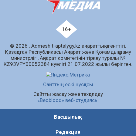
07.08.2026
65
0
Білім гранты иегерлерінің тізімі шықты
07.08.2026
85
0
16+
«Дауыс беру учаскесін қалай табуға болады?»￼
© 2026 . Аqmeshit-aptalygy.kz ақпараттық агенттігі.
07.08.2026
69
0
Қазақстан Республикасы Ақпарат және Қоғамдық даму
министрлігі, Ақпарат комитетінің тіркеу туралы №
Барлық жаңалық
KZ93VPY00052384 куәлігі 21.07.2022 жылы берілген.
Сайттың ескі нұсқасы
Сайтты жасау және техқолдау
«Beoblood» веб-студиясы
Басшылық
Редакция