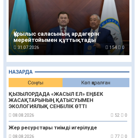
Құрылыс саласының ардагерін
мерейтойымен құттықтады
31.07.2026
154
0
НАЗАРДА
Соңғы
Көп қаралған
ҚЫЗЫЛОРДАДА «ЖАСЫЛ ЕЛ» ЕҢБЕК
ЖАСАҚТАРЫНЫҢ ҚАТЫСУЫМЕН
ЭКОЛОГИЯЛЫҚ СЕНБІЛІК ӨТТІ
08.08.2026
52
0
Жер ресурстары тиімді игерілуде
08.08.2026
77
0