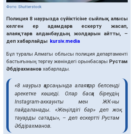
Фото: Shutterstock
Полиция 8 наурызда сүйіктісіне сыйлық алғысы
келген ер адамдарға ескерту жасап,
алаяқтарға алданбаудың жолдарын айтты, –
деп хабарлайды
kursiv.media
Бұл туралы Алматы облысы полиция департаменті
бастығының тергеу жөніндегі орынбасары
Рустам
Әбдірахманов
хабарлады.
«8 наурыз қарсаңында алаяқтар белсенді
әрекетке көшеді. Олар басқа біреудің
Instagram-аккаунты мен ЖК-ны
пайдаланады. «Жеңілдігі бар» деп жоқ
тауарды сатады», – деп ескертті Рустам
Әбдірахманов.