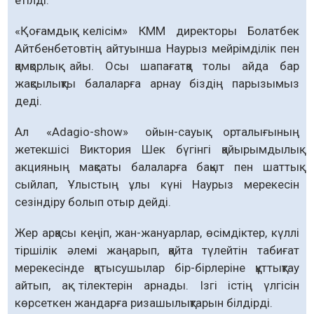
етілді.
«Қоғамдық келісім» КММ директоры Болатбек
Айтбенбетовтің айтуынша Наурыз мейрімділік пен
қамқорлық айы. Осы шапағатқа толы айда бар
жақсылықты балаларға арнау біздің парызымыз
деді.
Ал «Adagio-show» ойын-сауық орталығының
жетекшісі Виктория Шек бүгінгі қайырымдылық
акцияның мақсаты балаларға бақыт пен шаттық
сыйлап, Ұлыстың ұлы күні Наурыз мерекесін
сезіндіру болып отыр дейді.
Жер арқасы кеңіп, жан-жануарлар, өсімдіктер, күллі
тіршілік әлемі жаңарып, қайта түлейтін табиғат
мерекесінде қатысушылар бір-бірлеріне құттықтау
айтып, ақ тілектерін арнады. Ізгі істің үлгісін
көрсеткен жандарға ризашылықтарын білдірді.