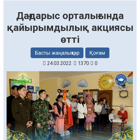
Дағдарыс орталығында
қайырымдылық акциясы
өтті
Басты жаңалықтар
Қоғам
24.03.2022
1370
0