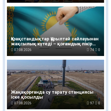
Қазақстандықтар Құрылтай сайлауынан
жақсылық күтеді – қоғамдық пікір
зерттеуі
07.08.2026
74
0
Жаңақорғанда су тарату станциясы
іске қосылды
07.08.2026
97
0