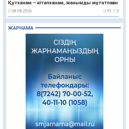
Құтханам – кітапханам, жанымды жұтатпаған
08.08.2026
91
0
Құрылыс қарқыны – қала дамуының айғағы
ЖАРНАМА
08.08.2026
88
0
Зәулім ғимараттарда туған жерді түлеткен
азаматтардың қолтаңбасы бар
08.08.2026
222
0
Еңбегі ерлікпен тең мамандық
08.08.2026
83
0
Даналықтың шырағданы, ой-сананың
шамшырағы
08.08.2026
60
0
Кенеге қарсы залалсыздандыру жұмыстары
жүргізілуде
07.08.2026
77
0