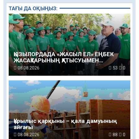
ТАҒЫ ДА ОҚЫҢЫЗ:
ҚЫЗЫЛОРДАДА «ЖАСЫЛ ЕЛ» ЕҢБЕК
ЖАСАҚТАРЫНЫҢ ҚАТЫСУЫМЕН
ЭКОЛОГИЯЛЫҚ СЕНБІЛІК ӨТТІ
08.08.2026
53
0
Құрылыс қарқыны – қала дамуының
айғағы
08.08.2026
88
0