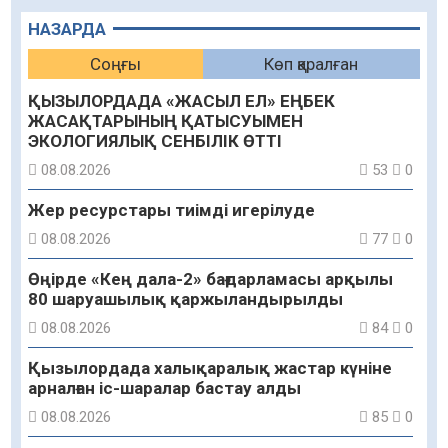
НАЗАРДА
Соңғы
Көп қаралған
ҚЫЗЫЛОРДАДА «ЖАСЫЛ ЕЛ» ЕҢБЕК
ЖАСАҚТАРЫНЫҢ ҚАТЫСУЫМЕН
ЭКОЛОГИЯЛЫҚ СЕНБІЛІК ӨТТІ
08.08.2026
53
0
Жер ресурстары тиімді игерілуде
08.08.2026
77
0
Өңірде «Кең дала-2» бағдарламасы арқылы
80 шаруашылық қаржыландырылды
08.08.2026
84
0
Қызылордада халықаралық жастар күніне
арналған іс-шаралар бастау алды
08.08.2026
85
0