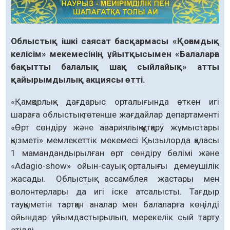
Облыстық ішкі саясат басқармасы «Қоғамдық
келісім» мекемесінің ұйытқысымен «Балаларға
бақытты балалық шақ сыйлайық» атты
қайырымдылық акциясы өтті.
«Қамқорлық» дағдарыс орталығында өткен игі
шараға облыстық төтенше жағдайлар департаменті
«Өрт сөндіру және авариялық-құтқару жұмыстары
қызметі» мемлекеттік мекемесі Қызылорда қаласы
1 мамандандырылған өрт сөндіру бөлімі және
«Adagio-show» ойын-сауық орталығы демеушілік
жасады. Облыстық ассамблея жастары мен
волонтерлары да игі іске атсалысты. Тағдыр
тауқыметін тартқан аналар мен балаларға көңілді
ойындар ұйымдастырылып, мерекелік сый тарту