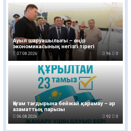
Ауыл шаруашылығы – өңір
экономикасының негізгі тірегі
07.08.2026
96
0
Қоғам тағдырына бейжай қарамау – әр
азаматтың парызы
06.08.2026
92
0