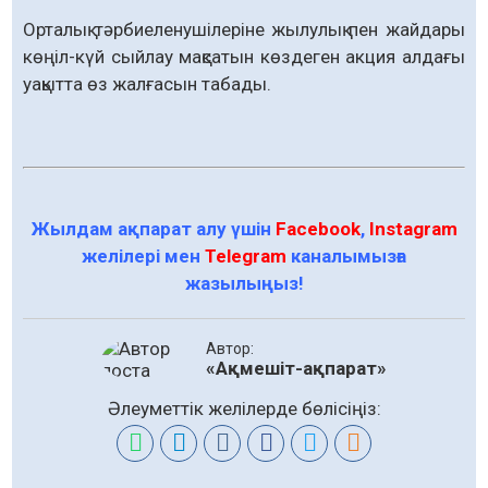
Орталық тәрбиеленушілеріне жылулық пен жайдары
көңіл-күй сыйлау мақсатын көздеген акция алдағы
уақытта өз жалғасын табады.
Жылдам ақпарат алу үшін
Facebook
,
Instagram
желілері мен
Telegram
каналымызға
жазылыңыз!
Автор:
«Ақмешіт-ақпарат»
Әлеуметтік желілерде бөлісіңіз: