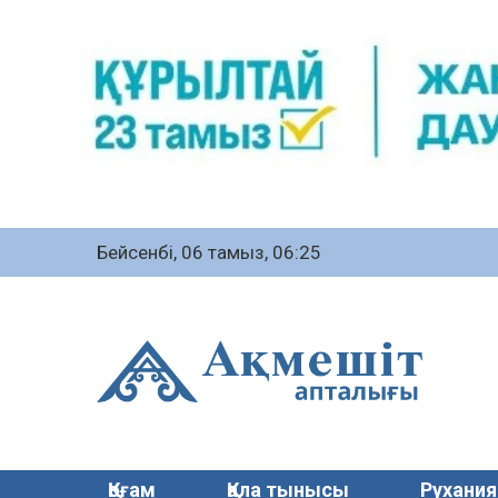
Бейсенбі, 06 тамыз, 06:25
Қоғам
Қала тынысы
Рухания