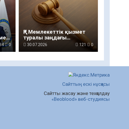
ҚР Мемлекеттік қызмет
мен
туралы заңдағы
өзгерістер
34
0
30.07.2026
121
0
Сайттың ескі нұсқасы
Сайтты жасау және техқолдау
«Beoblood» веб-студиясы