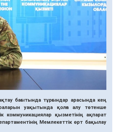
ақтау бағытында тұрғындар арасында кең
раларын уақытында қолға алу төтенше
ік коммуникациялар қызметінің ақпарат
партаментінің Мемлекеттік өрт бақылау