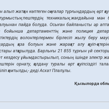
н алып жатқан көптеген оқиғалар тұрғындардың өрт қау
тұрмыстық пештердің техникалық жағдайына мән бе
талуынан пайда болуда. Осыған байланысты әр аптан
 бойынша департаменттің және полиция департам
стіктердің волонтерлермен бірлесіп жылу беру ма
ардың қаза болуын және жарақат алу қауіп-қатері
тары атқарылуда. Барлығы 21 855 тұрғын үй секто
ет кездесу ұйымдастырылып, соның ішінде электр жә
ештерін орнату, қолдану туралы өрт қауіпсіздігі т
іліп қамтылды,- деді Асхат Плалұлы.
Қызылорда облы