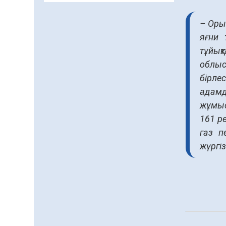
және арнайы есепке алу
жөніндегі комитеттің
– Оры
Қызылорда облысы
04.08.2026
77
0
яғни 
бойынша
департаментінің
тұйық
Қазақстандықтардың
басшысы тағайындалды
72,3%-ы жаңа Құрылтай
облыс
үшін дауыс беруге дайын
бірле
04.08.2026
65
0
адамд
жұмыс
Мектептен – Ұлттық ұлан
сапына
161 р
04.08.2026
68
0
газ п
жүргіз
Ағза донорлығы бойынша
ақпараттық-түсіндіру
жұмыстары жүргізілді
04.08.2026
56
0
Трансплантациялық
үйлестіру және донорлық