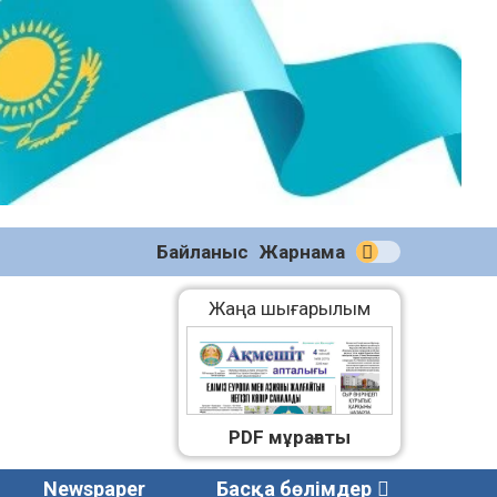
№58
(2270)
04.08.2026
Байланыс
Жарнама
Жаңа шығарылым
PDF мұрағаты
Newspaper
Басқа бөлімдер