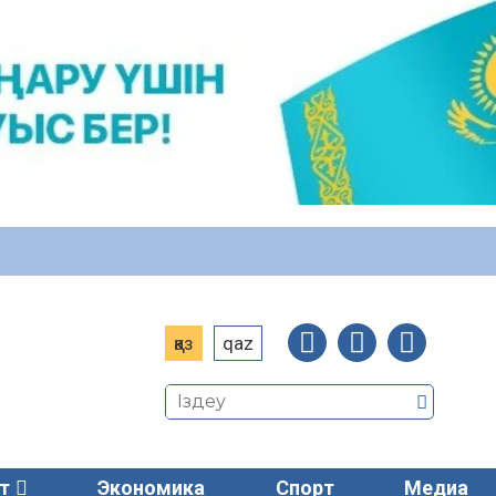
қаз
qaz
т
Экономика
Спорт
Медиа