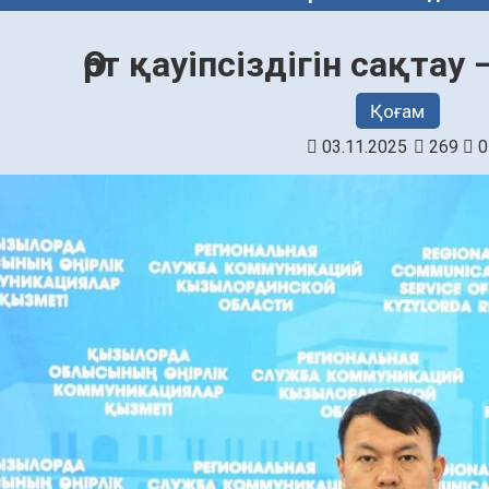
Өрт қауіпсіздігін сақтау
Қоғам
03.11.2025
269
0