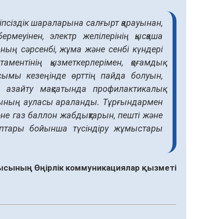
іпсіздік шараларына салғырт қарауынан,
рмеуінен, электр желілерінің қысқаша
ың сәрсенбі, жұма және сенбі күндері
ентінің қызметкерлерімен, қоғамдық
усымы кезеңінде өрттің пайда болуын,
н азайту мақсатында профилактикалық
рының ауласы араланды. Тұрғындармен
не газ баллон жабдықтарын, пешті және
алаптары бойынша түсіндіру жұмыстары
сының Өңірлік коммуникациялар қызметі