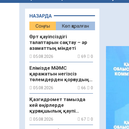
НАЗАРДА
Соңғы
Көп қаралған
Өрт қауіпсіздігі
талаптарын сақтау – әр
азаматтың міндеті
05.08.2026
69
0
Елімізде МӘМС
қаражатын негізсіз
төлемдерден қорғаудың
жаңа жүйесі құрылуда
05.08.2026
66
0
Қазгидромет тамызда
кей өңірлерде
құрғақшылық қаупі
жоғары екенін болжады
05.08.2026
67
0