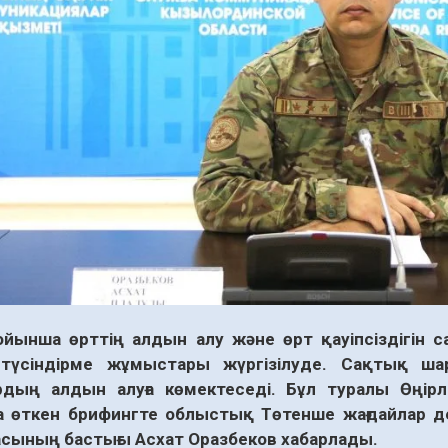
йынша өрттің алдын алу және өрт қауіпсіздігін с
 түсіндірме жұмыстары жүргізілуде. Сақтық ша
рдың алдын алуға көмектеседі. Бұл туралы Өңірл
 өткен брифингте облыстық Төтенше жағдайлар де
сының бастығы Асхат Оразбеков хабарлады.