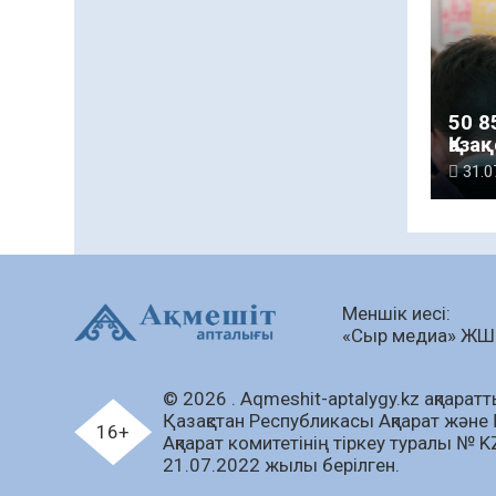
50 8
Қаза
мек
31.0
бері
Меншік иесі:
«Сыр медиа» Ж
© 2026 . Аqmeshit-aptalygy.kz ақпараттық
Қазақстан Республикасы Ақпарат және 
16+
Ақпарат комитетінің тіркеу туралы № 
21.07.2022 жылы берілген.