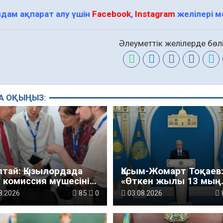
дам ақпарат алу үшін
Facebook
,
Instagram
желілері 
Әлеуметтік желілерде бөлі
А ОҚЫҢЫЗ:
лтай: Қызылордада
Қасым-Жомарт Тоқаев
 комиссия мүшесінің
«Өткен жылы 13 мың
мі жетілдіріледі
шақырым автокөлік
8.2026
85
0
03.08.2026
жолын салу және жө
жұмысы жүргізілді»