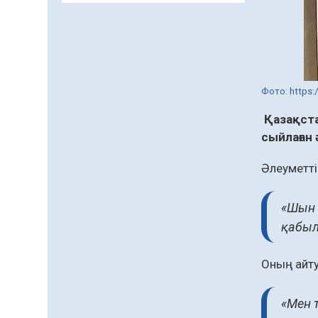
Кенеге қарсы
залалсыздандыру
жұмыстары жүргізілуде
07.08.2026
52
0
Балалардың жазғы
Фото: https:
демалысындағы
қауіпсіздік – тұрақты
Қазақста
бақылауда
07.08.2026
70
0
сыйлаған 
Сыбайлас жемқорлық
Әлеуметті
07.08.2026
47
0
Аумақтан тыс соттылық
«Шын 
– сот төрелігінің
қабыл
ашықтығы мен
қолжетімділігін арттыру
07.08.2026
47
0
құралы
Оның айту
Білім гранты иегерлерінің
тізімі шықты
«Мен 
07.08.2026
60
0