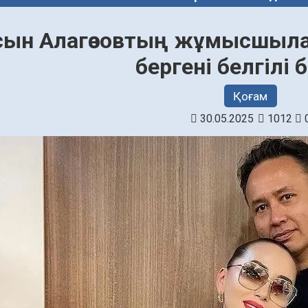
сын Алагөзовтың жұмысшылар
бергені белгілі
Қоғам
30.05.2025
1012