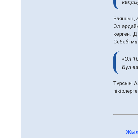
келді»
«Дауыс беру учаскесін
қалай табуға болады?»￼
Баянның а
Ол әрдайы
07.08.2026
50
0
көрген. Д
Қазақстандықтар
Себебі мұ
Құрылтай сайлауынан
жақсылық күтеді –
қоғамдық пікір зерттеуі
«Ол 1
07.08.2026
54
0
Бұл өз
Барлық жаңалық
Тұрсын Ал
пікірлерге
Жыл