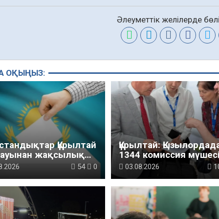
Әлеуметтік желілерде бөлі
А ОҚЫҢЫЗ:
қстандықтар Құрылтай
Құрылтай: Қызылордад
лауынан жақсылық
1344 комиссия мүшесі
ді – қоғамдық пікір
білімі жетілдіріледі
8.2026
54
0
03.08.2026
1
теуі