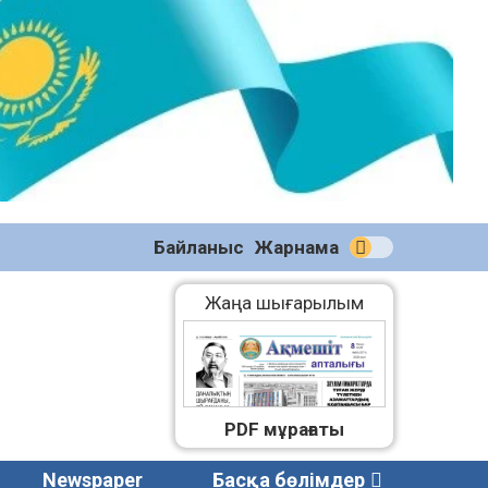
№59
(2271)
08.08.2026
Байланыс
Жарнама
Жаңа шығарылым
PDF мұрағаты
Newspaper
Басқа бөлімдер