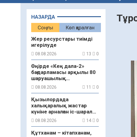
Тұр
НАЗАРДА
Соңғы
Көп қаралған
Жер ресурстары тиімді
игерілуде
08.08.2026
13
0
Өңірде «Кең дала-2»
бағдарламасы арқылы 80
шаруашылық
қаржыландырылды
08.08.2026
11
0
Қызылордада
халықаралық жастар
күніне арналған іс-шаралар
бастау алды
08.08.2026
14
0
Құтханам – кітапханам,