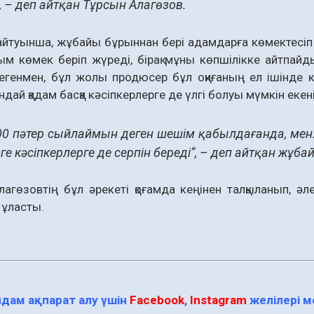
, – деп айтқан Тұрсын Алагөзов.
йтуынша, жұбайы бұрыннан бері адамдарға көмектесіп к
м көмек беріп жүреді, бірақ мұны көпшілікке айтпайд
егенмен, бұл жолы продюсер бұл оқиғаның ел ішінде к
ндай қадам басқа кәсіпкерлерге де үлгі болуы мүмкін екен
00 пәтер сыйлаймын деген шешім қабылдағанда, мен: 
ге кәсіпкерлерге де серпін береді”, – деп айтқан жұб
агөзовтің бұл әрекеті қоғамда кеңінен талқыланып, әл
 ұласты.
дам ақпарат алу үшін
Facebook
,
Instagram
желілері 