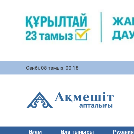
Сенбі, 08 тамыз, 00:18
Қоғам
Қала тынысы
Рухания