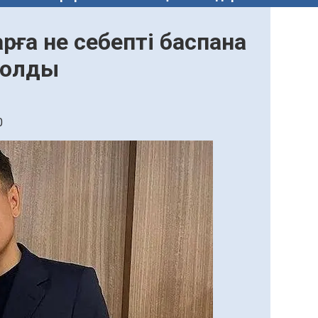
ға не себепті баспана
 болды
0