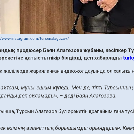
//www.instagram.com/tursenalaguzov/
ндық продюсер Баян Алагөзова жұбайы, кәсіпкер Тұ
әрекетіне қатысты пікір білдірді, деп хабарлады
turk
к желілерде жарияланған видеожолдауында ол халықтың
айтсам, мұны ешкім күтпеді. Мен де, тіпті Тұрсынның 
дайды деп ойламады», – деді Баян Алагөзова.
ынша, Тұрсын Алагөзов бұл әрекетін қарапайым ғана түсі
тек өзімнің азаматтық борышымды орындадым. Көме