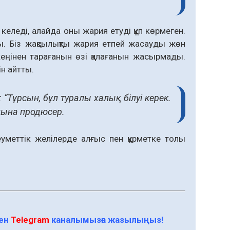
еледі, алайда оны жария етуді құп көрмеген.
ы. Біз жақсылықты жария етпей жасауды жөн
еңінен тарағанын өзі қалағанын жасырмады.
ін айтты.
“Тұрсын, бұл туралы халық білуі керек.
айына продюсер.
еуметтік желілерде алғыс пен құрметке толы
мен
Telegram
каналымызға жазылыңыз!