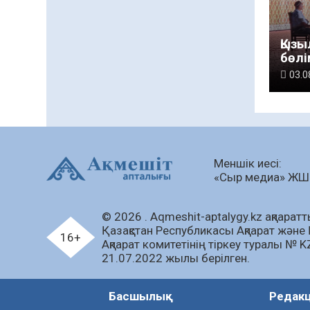
Қызы
бөлі
«От
03.0
– ұл
руха
қат
Меншік иесі:
«Сыр медиа» Ж
© 2026 . Аqmeshit-aptalygy.kz ақпараттық
Қазақстан Республикасы Ақпарат және 
16+
Ақпарат комитетінің тіркеу туралы № 
21.07.2022 жылы берілген.
Басшылық
Редак