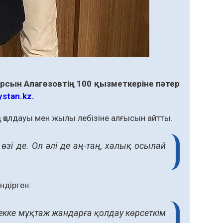
рсын Алагөзовтің 100 қызметкеріне пәтер
ystan.kz.
 қолдауы мен жылы лебізіне алғысын айтты.
өзі де. Ол әлі де аң-таң, халық осылай
ндірген:
кке мұқтаж жандарға қолдау көрсеткім