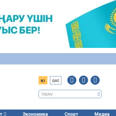
қаз
qaz
т
Экономика
Спорт
Медиа