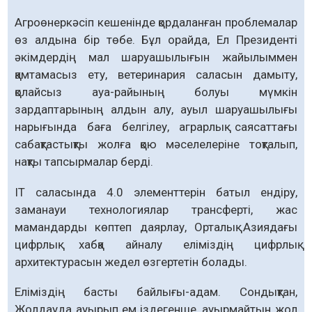
Агроөнеркәсіп кешенінде қордаланған проблемалар
өз алдына бір төбе. Бұл орайда, Ел Президенті
әкімдердің мал шаруашылығын жайылыммен
қамтамасыз ету, ветеринария саласын дамыту,
қолайсыз ауа-райының болуы мүмкін
зардаптарының алдын алу, ауыл шаруашылығы
нарығында баға белгілеу, аграрлық саясаттағы
сабақтастықты жолға қою мәселелеріне тоқталып,
нақты тапсырмалар берді.
IT саласында 4.0 элементтерін батыл ендіру,
заманауи технологиялар трансферті, жас
мамандарды көптеп даярлау, Орталық Азиядағы
цифрлық хабқа айналу еліміздің цифрлық
архитектурасын жедел өзгертетін болады.
Еліміздің басты байлығы-адам. Сондықтан,
Жолдауда ауырып ем іздегенше, ауырмайтын жол