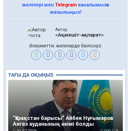
желілері мен
Telegram
каналымызға
жазылыңыз!
Автор:
«Ақмешіт-ақпарат»
Әлеуметтік желілерде бөлісіңіз:
ТАҒЫ ДА ОҚЫҢЫЗ:
“Қазақстан барысы” Айбек Нұғымаров
Аягөз ауданының әкімі болды