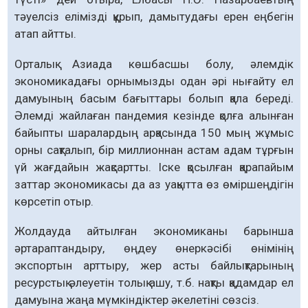
тәуелсіз елімізді құрып, дамытудағы ерен еңбегін
атап айтты.
Орталық Азиада көшбасшы болу, әлемдік
экономикадағы орнымызды одан әрі нығайту ел
дамуының басым бағыттары болып қала береді.
Әлемді жайлаған пандемия кезінде қолға алынған
байыпты шаралардың арқасында 150 мың жұмыс
орны сақталып, бір миллионнан астам адам тұрғын
үй жағдайын жақсартты. Іске қосылған қарапайым
заттар экономикасы да аз уақытта өз өміршеңдігін
көрсетіп отыр.
Жолдауда айтылған экономиканы барынша
әртараптандыру, өңдеу өнеркәсібі өнімінің
экспортын арттыру, жер асты байлықтарының
ресурстық әлеуетін толық ашу, т.б. нақты қадамдар ел
дамуына жаңа мүмкіндіктер әкелетіні сөзсіз.