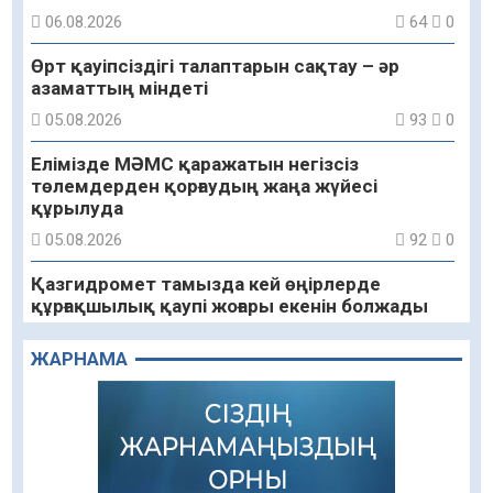
06.08.2026
64
0
Өрт қауіпсіздігі талаптарын сақтау – әр
азаматтың міндеті
05.08.2026
93
0
Елімізде МӘМС қаражатын негізсіз
төлемдерден қорғаудың жаңа жүйесі
құрылуда
05.08.2026
92
0
Қазгидромет тамызда кей өңірлерде
құрғақшылық қаупі жоғары екенін болжады
05.08.2026
78
0
ЖАРНАМА
Алғашқы цифрлық жасанды интеллект
құралдарының таныстырылымы өтті
05.08.2026
92
0
«Қайрат» Чемпиондар лигасының іріктеуінде