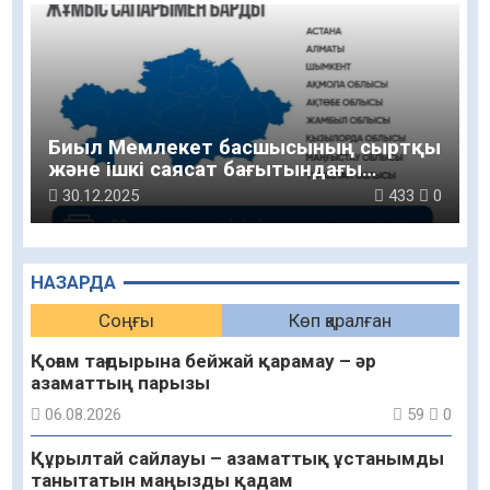
Биыл Мемлекет басшысының сыртқы
және ішкі саясат бағытындағы
қызметі өте қауырт әрі жемісті өтті
30.12.2025
433
0
НАЗАРДА
Соңғы
Көп қаралған
Қоғам тағдырына бейжай қарамау – әр
азаматтың парызы
06.08.2026
59
0
Құрылтай сайлауы – азаматтық ұстанымды
танытатын маңызды қадам