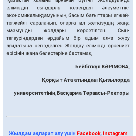
Қазақстан халқына арнаған бүгінгі Жолдауында
еліміздің сындарлы кезеңдегі әлеуметтік-
экономикалық дамуының басым бағыттары егжей-
тегжейлі сараланып, оларға қол жеткізудің жаңа
мазмұнды жолдары көрсетілген. Сын-
тегеуріндерден әрдайым бір адым алға жүру
қағидатына негізделген Жолдау елімізді өркениет
өрісінің жаңа белестеріне бастамақ.
Бейбіткүл КӘРІМОВА,
Қорқыт Ата атындағы Қызылорда
университетінің Басқарма Төрағасы-Ректоры
Жылдам ақпарат алу үшін
Facebook
,
Instagram