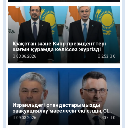
Қазақстан және Кипр президенттері
шағын құрамда келіссөз жүргізді
03.06.2026
253
0
Израильдегі отандастарымызды
эвакуациялау мәселесін екі елдің СІМ
басшылары талқылады
09.03.2026
407
0