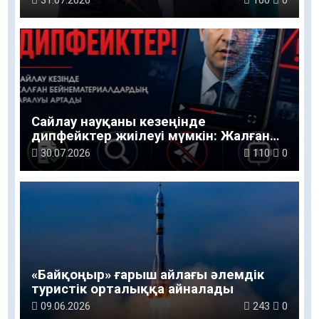
31.07.2026
100
0
Сайлау науқаны кезеңінде
дипфейктер жиілеуі мүмкін: Жалған
ақпаратқа қарсы іс-қимыл орталығы
30.07.2026
110
0
ескертеді
«Байқоңыр» ғарыш айлағы әлемдік
туристік орталыққа айналады
09.06.2026
243
0