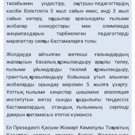
талабымен үндестіру, оқытушы-педагогтердің
кәсіби біліктілігін 5 жыл сайын емес, енді 3 жыл
сайын көтеру, оқушылар арасындағы ғылыми
жобалар конкурстары мен олимпиада
жеңімпаздарын тәрбиелеген педагогтерді
марапаттау сияқты бастамаларға толы.
Жолдауда айтылған жетекші ғалымдардың
жалақысын базалық қаржыландыру арқылы төлеу,
ғылыми ұйымдарды тікелей қаржыландыру,
гранттық қаржыландыру бойынша ұтып алынған
жобаларды орындау мерзімін 5 жылға ұзарту.
Ұлттық ғылыми кеңестер шешіміне апелляция
институтын енгізу сынды құндылығы теңдессіз
бастамалардың отандық ғылымның серпінді
дамуын қамтамасыз ететіні күмәнсіз.
Ел Президенті Қасым-Жомарт Кемелұлы Тоқаевтың