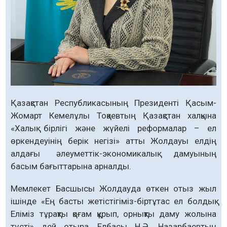
Қазақстан Республикасының Президенті Қасым-
Жомарт Кемелұлы Тоқаевтың Қазақстан халқына
«Халық бірлігі және жүйелі реформалар – ел
өркендеуінің берік негізі» атты Жолдауы елдің
алдағы әлеуметтік-экономикалық дамуының
басым бағыттарына арналды.
Мемлекет Басшысы Жолдауда өткен отыз жыл
ішінде «Ең басты жетістігіміз-біртұтас ел болдық.
Еліміз тұрақты қоғам құрып, орнықты даму жолына
түсті» дей отыра, Елбасы Н.Ә. Назарбаевтың