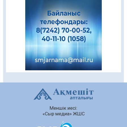
«Левскиге» есе жіберді
05.08.2026
78
0
«Ұлттық нақыш – заманауи панно» атты
шеберлік сағаты өтті
05.08.2026
63
0
Цифрландыру саласын дамыту аясында
салынатын жаңа орталықтың жобасы
талқыланды
05.08.2026
102
0
Құқықтық статистика және арнайы есепке
алу жөніндегі комитеттің Қызылорда
облысы бойынша департаментінің басшысы
тағайындалды
04.08.2026
88
0
Меншік иесі:
Қазақстандықтардың 72,3%-ы жаңа
«Сыр медиа» ЖШС
Құрылтай үшін дауыс беруге дайын
04.08.2026
74
0