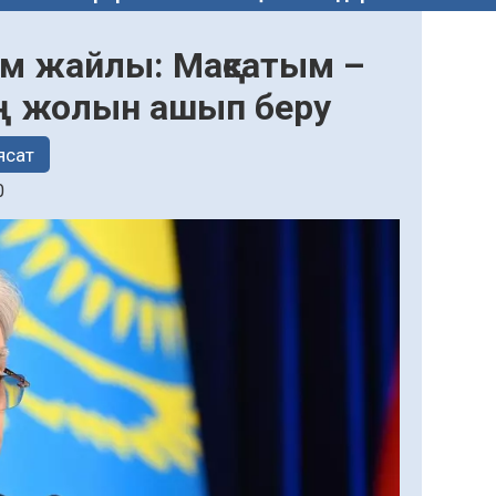
ум жайлы: Мақсатым –
ың жолын ашып беру
ясат
0