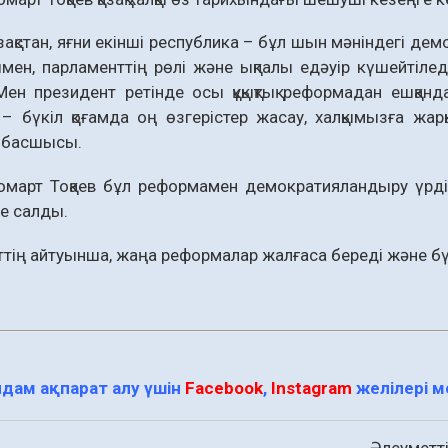
ақстан, яғни екінші республика – бұл шын мәніндегі демо
ымен, парламенттің рөлі және ықпалы едәуір күшейтіледі
ен президент ретінде осы құқықтық реформадан ешқанд
– бүкіл қоғамда оң өзгерістер жасау, халқымызға жа
 басшысы.
март Тоқаев бұл реформамен демократияландыру үрдіс
ке салды.
тің айтуынша, жаңа реформалар жалғаса береді және б
дам ақпарат алу үшін
Facebook
,
Instagram
желілері 
Әлеуметті