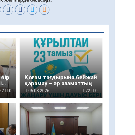
өңір
Қоғам тағдырына бейжай
і
қарамау – әр азаматтың
парызы
62
0
06.08.2026
72
0