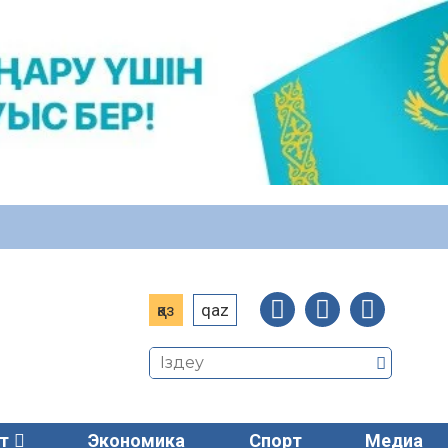
қаз
qaz
т
Экономика
Спорт
Медиа