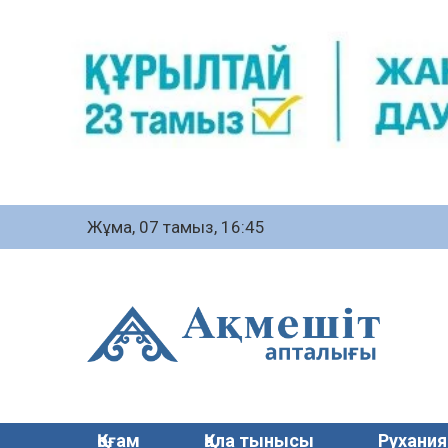
Жұма, 07 тамыз, 16:45
Қоғам
Қала тынысы
Рухания