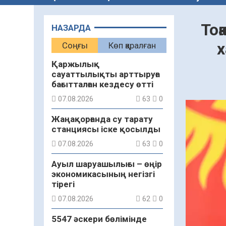
То
НАЗАРДА
х
Соңғы
Көп қаралған
Қаржылық
сауаттылықты арттыруға
бағытталған кездесу өтті
07.08.2026
63
0
Жаңақорғанда су тарату
станциясы іске қосылды
07.08.2026
63
0
Ауыл шаруашылығы – өңір
экономикасының негізгі
тірегі
07.08.2026
62
0
5547 әскери бөлімінде