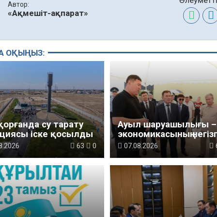
Автор:
«Ақмешіт-ақпарат»
А ОҚЫҢЫЗ:
қорғанда су тарату
Ауыл шаруашылығы – 
циясы іске қосылды
экономикасының негізг
тірегі
8.2026
63
0
07.08.2026