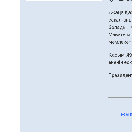
департаменті 20 мыңнан
астам көрерменнің
«Жаңа Қаз
06.08.2026
48
0
қауіпсіздігін қамтамасыз
сақталған
етті
Қазақстан Орталық
болады. М
Азиядағы көшуге ең
Мақсатым 
қолайлы ел атанды
мемлекет
06.08.2026
51
0
Қасым-Жо
Жаңақорған ауданында
екенін ес
құс фабрикасы ашылды
06.08.2026
47
0
Президент
Өрт қауіпсіздігі
талаптарын сақтау – әр
азаматтың міндеті
05.08.2026
102
0
Жыл
Елімізде МӘМС
қаражатын негізсіз
төлемдерден қорғаудың