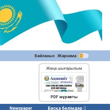
№58
(2270)
04.08.2026
Байланыс
Жарнама
Жаңа шығарылым
PDF мұрағаты
Newspaper
Басқа бөлімдер