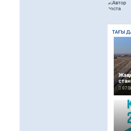
жаңа жүйесі құрылуда
05.08.2026
113
0
Қазгидромет тамызда
кей өңірлерде
құрғақшылық қаупі
ТАҒЫ Д
жоғары екенін болжады
05.08.2026
89
0
Алғашқы цифрлық
жасанды интеллект
құралдарының
таныстырылымы өтті
05.08.2026
102
0
Жаңа
«Қайрат» Чемпиондар
стан
лигасының іріктеуінде
07.0
«Левскиге» есе жіберді
05.08.2026
91
0
Барлық жаңалық