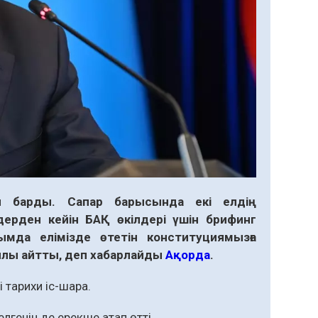
н барды. Сапар барысында екі елдің
дерден кейін БАҚ өкілдері үшін брифинг
мда елімізде өтетін конституциямызға
йлы айтты, деп хабарлайды
Ақорда
.
 тарихи іс-шара.
елгенін де ерекше атап өтті.