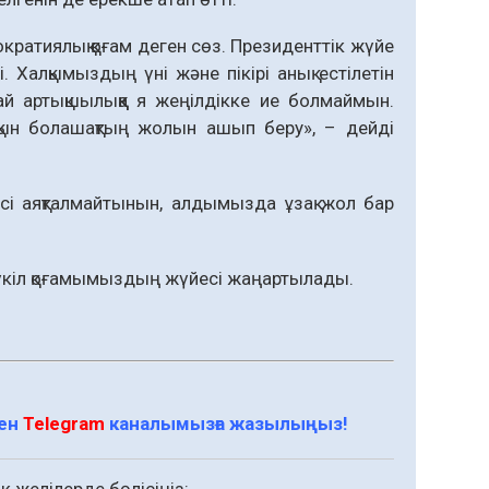
кратиялық қоғам деген сөз. Президенттік жүйе
. Халқымыздың үні және пікірі анық естілетін
ай артықшылыққа я жеңілдікке ие болмаймын.
рқын болашақтың жолын ашып беру», – дейді
і аяқталмайтынын, алдымызда ұзақ жол бар
үкіл қоғамымыздың жүйесі жаңартылады.
мен
Telegram
каналымызға жазылыңыз!
к желілерде бөлісіңіз: