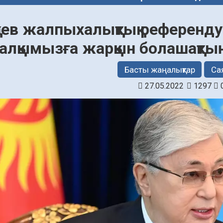
қаев жалпыхалықтық референд
алқымызға жарқын болашақт
Басты жаңалықтар
Са
27.05.2022
1297