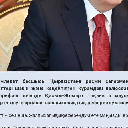
емлекет басшысы Қырғызстанға ресми сапарме
ттері шағын және кеңейтілген құрамдағы келіссөз
. Брифинг кезінде Қасым-Жомарт Тоқаев 5 маусы
ер енгізуге арналған жалпыхалықтық референдум жа
тің сөзінше, жалпыхалықтық референдум өте маңызды әрі
арт Тоқаев қазақ халқы өз тарихындағы шешуші кезеңге к