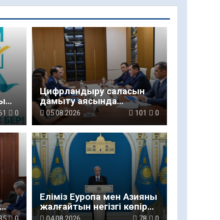
Цифрландыру саласын
ы
дамыту аясында
салынатын жаңа
61
0
05.08.2026
101
0
орталықтың жобасы
талқыланды
Еліміз Еуропа мен Азияны
жалғайтын негізгі көпір
ды
саналады
85
0
04.08.2026
78
0