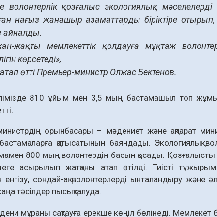
де волонтерлік қозғалыс экологиялық мәселелерд
ған нағыз жанашыр азаматтарды біріктіре отырып,
е айналды.
ан-жақты мемлекеттік қолдауға мұқтаж волонтер
лігін көрсетеді»,
 атап өтті Премьер-министр Олжас Бектенов.
елімізде 810 ұйым мен 3,5 мың бастамашыл топ жұмыс
тті.
инистрдің орынбасары – мәдениет және ақпарат минист
бастамаларға қатысатынын баяндады. Экологиялық вол
амен 800 мың волонтердің басын қосады. Қозғалысты 
зеге асырылып жатқаны атап өтілді. Тиісті тұжырым
 енгізу, сондай-ақ волонтерлерді ынталандыру және ә
жаңа тәсілдер пысықталуда.
дени мұраны сақтауға ерекше көңіл бөлінеді. Мемлеке