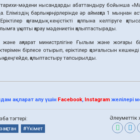
 тарихи-мәдени нысандарды абаттандыру бойынша «Мәд
. Еліміздің барлық өңірлерінде әр аймақта 1 мыңнан а
Еріктілер қоғамдық кеңістікті қалпына келтіруге қаты
лымға ұқыпты қарау мәдениетін қалыптастырады.
 және ақпарат министрлігіне Ғылым және жоғары біл
ктерімен бірлесе отырып, еріктілер қозғалысын кешенд
қ деңгейде, қалыптастыру тапсырылды.
дам ақпарат алу үшін
Facebook
,
Instagram
желілері 
Әлеуметтік ж
ба тэгтері:
зақстан
Үкімет