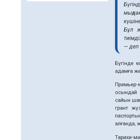
Бүгін
заманауи панно» атты
шеберлік сағаты өтті
мыңда
05.08.2026
63
0
күшін
Бұл ж
Цифрландыру саласын
тиімді
дамыту аясында
салынатын жаңа
— деп
орталықтың жобасы
05.08.2026
101
0
талқыланды
Бүгінде 
Құқықтық статистика
адамға же
және арнайы есепке алу
жөніндегі комитеттің
Премьер-м
Қызылорда облысы
04.08.2026
88
0
бойынша
осындай 
департаментінің
сайын шам
Қазақстандықтардың
басшысы тағайындалды
72,3%-ы жаңа Құрылтай
грант жү
үшін дауыс беруге дайын
паспортын
04.08.2026
74
0
алғанда, 
Мектептен – Ұлттық ұлан
Тарихи-мә