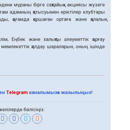
ени мұраны бірге сақтайық» акциясы жүзеге
стам адамның қатысуымен еріктілер клубтары
сады, қоғамда қоршаған ортаға және қалалық
ім, Еңбек және халықты әлеуметтік қорғау
і мемлекеттік қолдау шараларын, оның ішінде
мен
Telegram
каналымызға жазылыңыз!
елілерде бөлісіңіз: