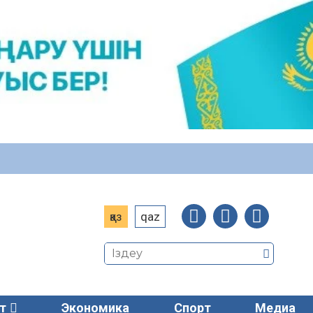
қаз
qaz
т
Экономика
Спорт
Медиа