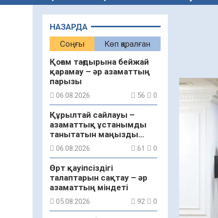
НАЗАРДА
Соңғы
Көп қаралған
Қоғам тағдырына бейжай
қарамау – әр азаматтың
парызы
06.08.2026
56
0
Құрылтай сайлауы –
азаматтық ұстанымды
танытатын маңызды
қадам
06.08.2026
61
0
Өрт қауіпсіздігі
талаптарын сақтау – әр
азаматтың міндеті
05.08.2026
92
0