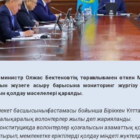
министр Олжас Бектеновтің төрағалығымен өткен
сын жүзеге асыру барысына мониторинг жүргізу
ын қолдау мәселелері қаралды.
екет басшысының бастамасы бойынша Біріккен Ұлтт
алықаралық волонтерлер жылы деп жарияланды.
Конституцияда волонтерлер қозғалысын азаматтық қоғ
тырып, мемлекетке еріктілерді қолдау міндеті жүктелд