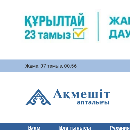
Жұма, 07 тамыз, 00:56
Қоғам
Қала тынысы
Рухания