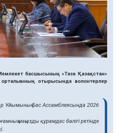
 Мемлекет басшысының «Таза Қазақстан»
 орталығының отырысында волонтерлер
ар Ұйымының Бас Ассамблеясында 2026
амның маңызды құрамдас бөлігі ретінде
і.