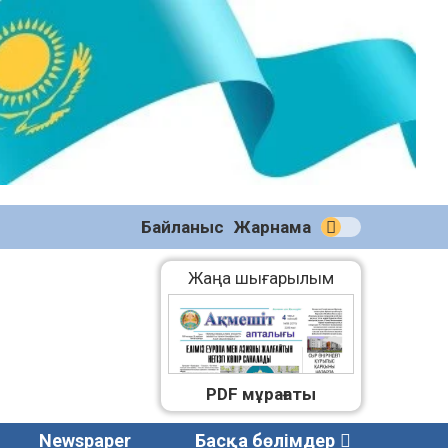
№58
(2270)
04.08.2026
Байланыс
Жарнама
Жаңа шығарылым
PDF мұрағаты
Newspaper
Басқа бөлімдер