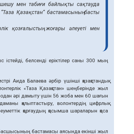
і шешу мен табиғи байлықты сақтауда
 “Таза Қазақстан” бастамасының басты
лік қозғалыстың жоғары әлеуеті мен
 істейді, белсенді еріктілер саны 300 мың
рі Аида Балаева әрбір үшінші қазақстандық
онтерлік «Таза Қазақстан» шеңберінде жыл
одан әрі дамыту үшін 56 жоба мен 60 шағын
даманы қалыптастыру, волонтердің цифрлық
леуметтік қорғаудың қосымша шараларын қоса
т басшысының бастамасы аясында екінші жыл