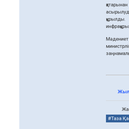
сапына
қатарынан
04.08.2026
82
0
асырылуда
құрылды. 
Ағза донорлығы бойынша
ақпараттық-түсіндіру
инфрақұры
жұмыстары жүргізілді
Мәдениет
04.08.2026
63
0
министрлі
Трансплантациялық
заңнамалы
үйлестіру және донорлық
процесті ұйымдастыру»
тақырыбында семинар
04.08.2026
63
0
өткізілді
Шағымнан кейін
Kazakhstan шоколадының
Жыл
құрамы тексерілді:
сараптама не көрсетті
04.08.2026
83
0
Жаз
Барлық жаңалық
Таза Қа