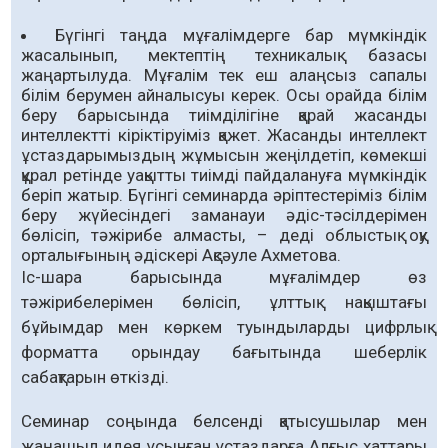
Бүгінгі таңда мұғалімдерге бар мүмкіндік
жасалынып, мектептің техникалық базасы
жаңартылуда. Мұғалім тек еш алаңсыз сапалы
білім берумен айналысуы керек. Осы орайда білім
беру барысында тиімділігіне қарай жасанды
интеллектті кіріктіруіміз қажет. Жасанды интеллект
ұстаздарымыздың жұмысын жеңілдетіп, көмекші
құрал ретінде уақытты тиімді пайдалануға мүмкіндік
беріп жатыр. Бүгінгі семинарда әріптестеріміз білім
беру жүйесіндегі заманауи әдіс-тәсілдерімен
бөлісіп, тәжірибе алмасты, – деді облыстық оқу
орталығының әдіскері Ақсәуле Ахметова.
Іс-шара барысында мұғалімдер өз
тәжірибелерімен бөлісіп, ұлттық нақыштағы
бұйымдар мен көркем туындыларды цифрлық
форматта орындау бағытында шеберлік
сабақтарын өткізді.
Семинар соңында белсенді қатысушылар мен
жаңашыл идея ұсынған ұстаздарға Алғыс хаттары