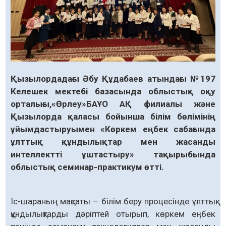
Қызылордадағы Әбу Құдабаев атындағы №197
Келешек мектебі базасында облыстық оқу
орталығы,
«
Өрлеу
»
БАҰО АҚ филиалы және
Қызылорда қаласы бойынша білім бөлімінің
ұйымдастыруымен «Көркем еңбек сабағында
ұлттық құндылықтар мен жасанды
интеллектті ұштастыру» тақырыбында
облыстық семинар-практикум өтті.
Іс-шараның мақсаты – білім беру процесінде ұлттық
құндылықтарды дәріптей отырып, көркем еңбек