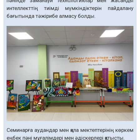
пәнінде заманауи технологиялар мен жасанды
интеллекттің тиімді мүмкіндіктерін пайдалану
бағытында тәжірибе алмасу болды.
Семинарға аудандар мен қала мектептерінің көркем
еңбек пәні мұғалімдері мен әдіскерлері қатысты.