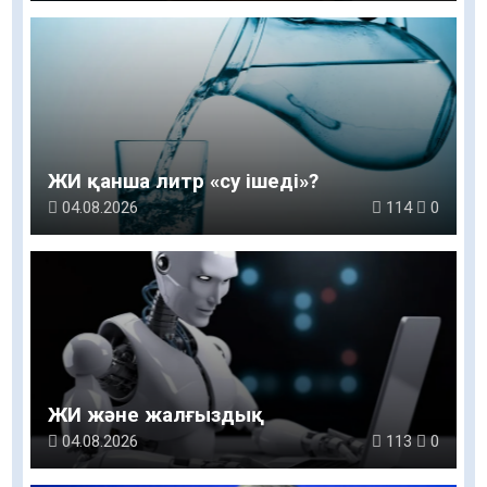
ЖИ қанша литр «су ішеді»?
04.08.2026
114
0
ЖИ және жалғыздық
04.08.2026
113
0