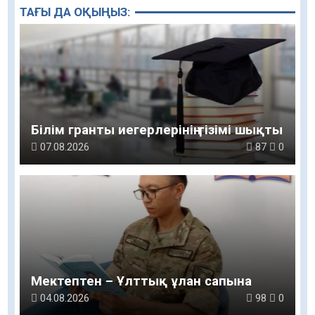
ТАҒЫ ДА ОҚЫҢЫЗ:
Білім гранты иегерлерінің тізімі шықты
07.08.2026
87
0
Мектептен – Ұлттық ұлан сапына
04.08.2026
98
0