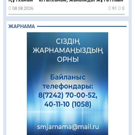
08.08.2026
91
0
Құрылыс қарқыны – қала дамуының айғағы
ЖАРНАМА
08.08.2026
88
0
Зәулім ғимараттарда туған жерді түлеткен
азаматтардың қолтаңбасы бар
08.08.2026
232
0
Еңбегі ерлікпен тең мамандық
08.08.2026
83
0
Даналықтың шырағданы, ой-сананың
шамшырағы
08.08.2026
60
0
Кенеге қарсы залалсыздандыру жұмыстары
жүргізілуде
07.08.2026
77
0