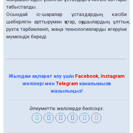
табысталды.
Осындай іс-шаралар ұстаздардың кәсіби
шеберлігін арттырумен қатар, оқушылардың ұлттық
рухта тәрбиеленіп, жаңа технологияларды игеруіне
мүмкіндік береді.
Жылдам ақпарат алу үшін
Facebook
,
Instagram
желілері мен
Telegram
каналымызға
жазылыңыз!
Әлеуметтік желілерде бөлісіңіз: