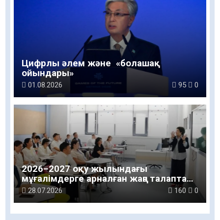
Цифрлы әлем және «болашақ
ойындары»
01.08.2026
95
0
2026–2027 оқу жылындағы
мұғалімдерге арналған жаңа талаптар
таныстырылды
28.07.2026
160
0