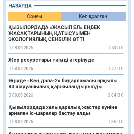
НАЗАРДА
Соңғы
Көп қаралған
ҚЫЗЫЛОРДАДА «ЖАСЫЛ ЕЛ» ЕҢБЕК
ЖАСАҚТАРЫНЫҢ ҚАТЫСУЫМЕН
ЭКОЛОГИЯЛЫҚ СЕНБІЛІК ӨТТІ
08.08.2026
53
0
Жер ресурстары тиімді игерілуде
08.08.2026
77
0
Өңірде «Кең дала-2» бағдарламасы арқылы
80 шаруашылық қаржыландырылды
08.08.2026
84
0
Қызылордада халықаралық жастар күніне
арналған іс-шаралар бастау алды
08.08.2026
85
0
Құтханам – кітапханам, жанымды жұтатпаған