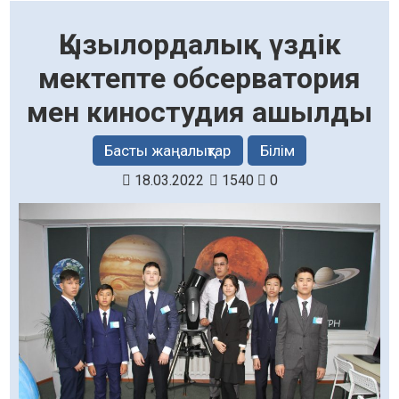
Қызылордалық үздік
мектепте обсерватория
мен киностудия ашылды
Басты жаңалықтар
Білім
18.03.2022
1540
0