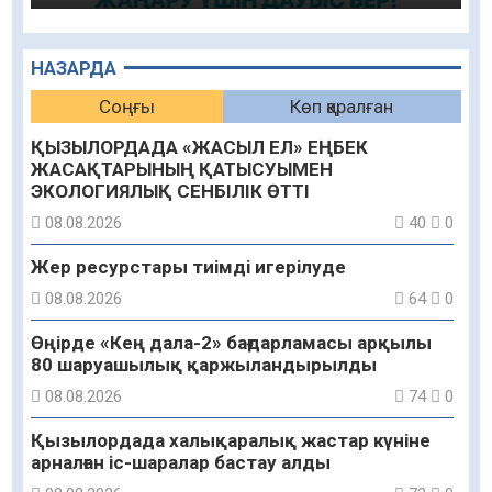
НАЗАРДА
Соңғы
Көп қаралған
ҚЫЗЫЛОРДАДА «ЖАСЫЛ ЕЛ» ЕҢБЕК
ЖАСАҚТАРЫНЫҢ ҚАТЫСУЫМЕН
ЭКОЛОГИЯЛЫҚ СЕНБІЛІК ӨТТІ
08.08.2026
40
0
Жер ресурстары тиімді игерілуде
08.08.2026
64
0
Өңірде «Кең дала-2» бағдарламасы арқылы
80 шаруашылық қаржыландырылды
08.08.2026
74
0
Қызылордада халықаралық жастар күніне
арналған іс-шаралар бастау алды