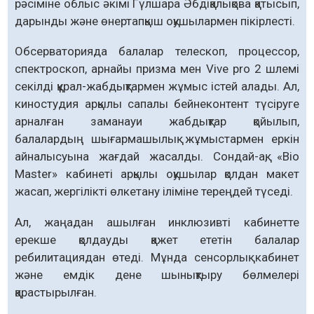
рәсіміне облыс әкімі Гүлшара Әбдіқалықова қатысып,
дарынды және өнертапқыш оқушылармен пікірлесті.
Обсерваторияда балалар телескоп, процессор,
спектроскоп, арнайы призма мен Vive pro 2 шлемі
секілді құрал-жабдықтармен жұмыс істей алады. Ал,
киностудия арқылы сапалы бейнеконтент түсіруге
арналған заманауи жабдықтар қойылып,
балалардың шығармашылық жұмыстармен еркін
айналысуына жағдай жасалды. Сондай-ақ, «Bio
Master» кабинеті арқылы оқушылар қолдан макет
жасап, жергілікті өлкетану іліміне тереңдей түседі.
Ал, жаңадан ашылған инклюзивті кабинетте
ерекше қолдауды қажет ететін балалар
ребилитациядан өтеді. Мұнда сенсорлық кабинет
және емдік дене шынықтыру бөлмелері
қарастырылған.