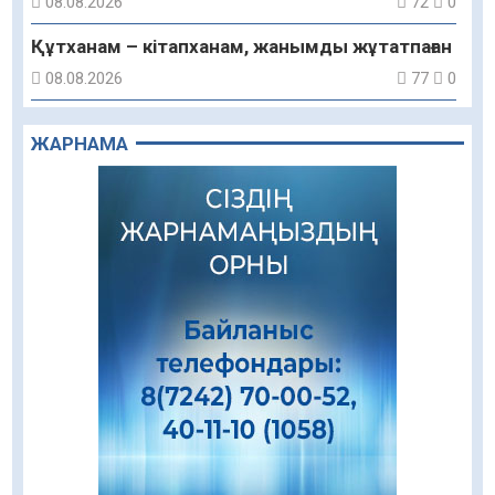
08.08.2026
72
0
Құтханам – кітапханам, жанымды жұтатпаған
08.08.2026
77
0
Құрылыс қарқыны – қала дамуының айғағы
ЖАРНАМА
08.08.2026
75
0
Зәулім ғимараттарда туған жерді түлеткен
азаматтардың қолтаңбасы бар
08.08.2026
131
0
Еңбегі ерлікпен тең мамандық
08.08.2026
67
0
Даналықтың шырағданы, ой-сананың
шамшырағы
08.08.2026
52
0
Кенеге қарсы залалсыздандыру жұмыстары
жүргізілуде