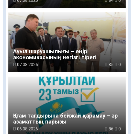
07.08.2026
84
0
Ауыл шаруашылығы – өңір
экономикасының негізгі тірегі
07.08.2026
85
0
Қоғам тағдырына бейжай қарамау – әр
азаматтың парызы
06.08.2026
86
0