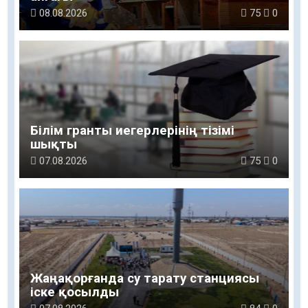
08.08.2026
75
0
Білім гранты иегерлерінің тізімі
шықты
07.08.2026
75
0
Жаңақорғанда су тарату станциясы
іске қосылды