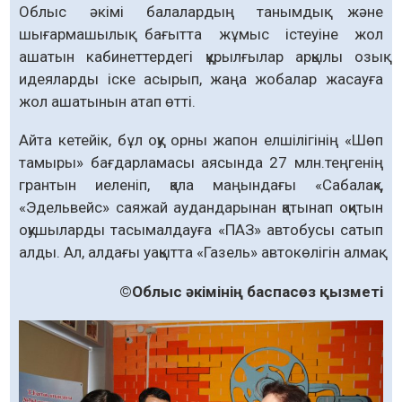
Облыс әкімі балалардың танымдық және
шығармашылық бағытта жұмыс істеуіне жол
ашатын кабинеттердегі құрылғылар арқылы озық
идеяларды іске асырып, жаңа жобалар жасауға
жол ашатынын атап өтті.
Айта кетейік, бұл оқу орны жапон елшілігінің «Шөп
тамыры» бағдарламасы аясында 27 млн.теңгенің
грантын иеленіп, қала маңындағы «Сабалақ»,
«Эдельвейс» саяжай аудандарынан қатынап оқитын
оқушыларды тасымалдауға «ПАЗ» автобусы сатып
алды. Ал, алдағы уақытта «Газель» автокөлігін алмақ.
©Облыс әкімінің баспасөз қызметі