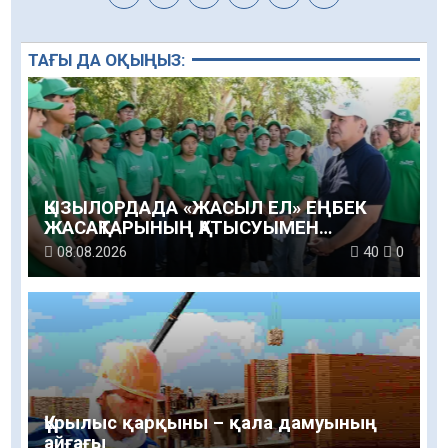
ТАҒЫ ДА ОҚЫҢЫЗ:
ҚЫЗЫЛОРДАДА «ЖАСЫЛ ЕЛ» ЕҢБЕК
ЖАСАҚТАРЫНЫҢ ҚАТЫСУЫМЕН
ЭКОЛОГИЯЛЫҚ СЕНБІЛІК ӨТТІ
08.08.2026
40
0
Құрылыс қарқыны – қала дамуының
айғағы