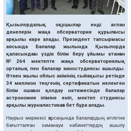
Қызылордалық оқушылар енді аспан
денелерін жаңа обсерватория құрылғысы
арқылы көре алады. Президент тапсырмасы
аясында Балалар жылында Қызылорда
қаласындағы үздік білім беру ұйымы атанған
№264 мектепте жаңа обсерваториялық
орталық пен балалар киностудиясы ашылды.
Өткен жылы облыс әкімінің сыйақысы ретінде
34 миллион теңгенің сертификатын иеленген
білім ошағын қолдау нәтижесінде балалар
астрономия іліміне еніп, мектеп студиясы
арқылы журналистикаға бет бұра алады.
Наурыз мерекесі қарсаңында балалардың игілігіне
бағытталған заманауи кабинеттердің ашылу