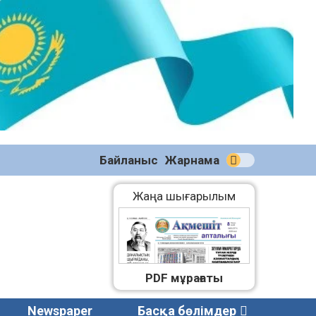
№59
(2271)
08.08.2026
Байланыс
Жарнама
Жаңа шығарылым
PDF мұрағаты
Newspaper
Басқа бөлімдер