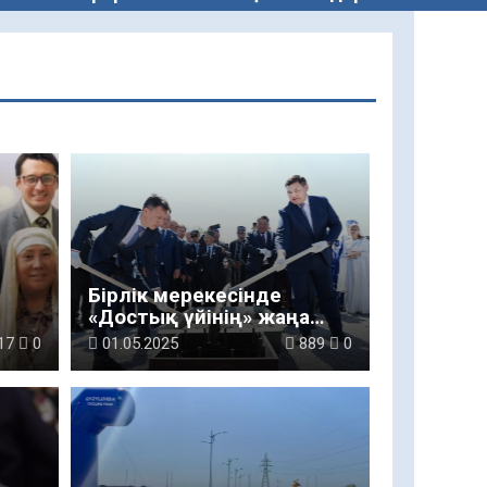
Бірлік мерекесінде
«Достық үйінің» жаңа
ың
ғимаратының іргетасы
17
0
01.05.2025
889
0
қаланды