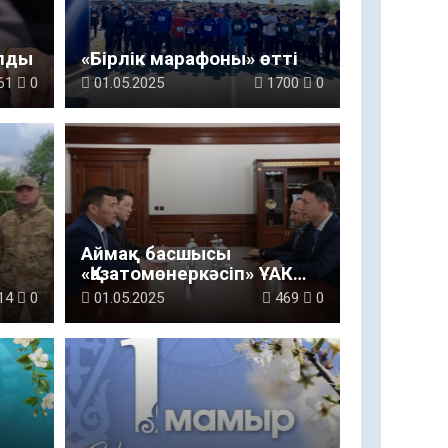
алды
«Бірлік марафоны» өтті
61
0
01.05.2025
1700
0
Аймақ басшысы
«Қазатомөнеркәсіп» ҰАК
басқарма төрағасымен
14
0
01.05.2025
469
0
кездесті