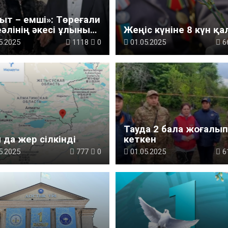
ыт – емші»: Төреғали
әлінің әкесі ұлының
Жеңіс күніне 8 күн қ
саулығына
5.2025
1118
0
01.05.2025
6
ңдаулы
Тауда 2 бала жоғалып
 да жер сілкінді
кеткен
5.2025
777
0
01.05.2025
6