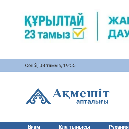
Сенбі, 08 тамыз, 19:55
Қоғам
Қала тынысы
Рухания