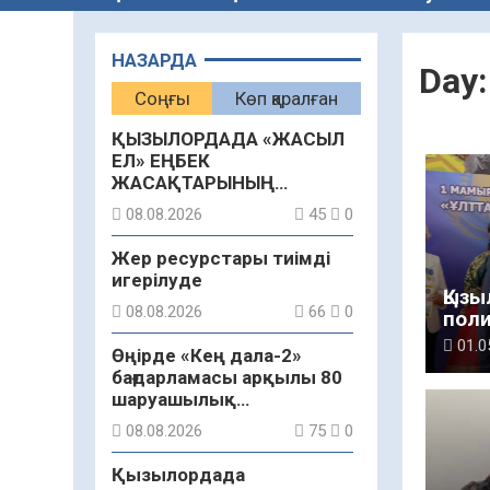
НАЗАРДА
Day
Соңғы
Көп қаралған
ҚЫЗЫЛОРДАДА «ЖАСЫЛ
ЕЛ» ЕҢБЕК
ЖАСАҚТАРЫНЫҢ
ҚАТЫСУЫМЕН
08.08.2026
45
0
ЭКОЛОГИЯЛЫҚ СЕНБІЛІК
ӨТТІ
Жер ресурстары тиімді
игерілуде
Қыз
08.08.2026
66
0
поли
жоға
01.0
Өңірде «Кең дала-2»
өтті
бағдарламасы арқылы 80
шаруашылық
қаржыландырылды
08.08.2026
75
0
Қызылордада