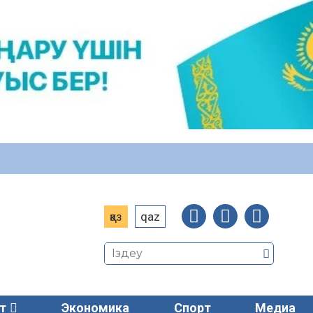
қаз
qaz
т
Экономика
Спорт
Медиа