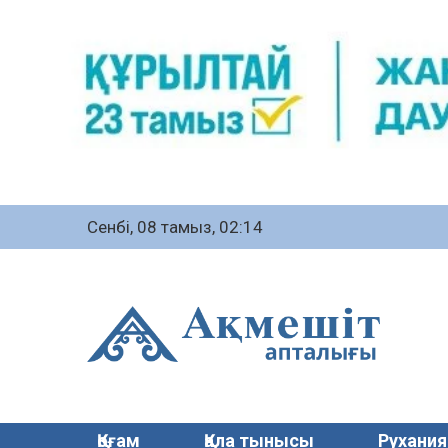
Сенбі, 08 тамыз, 02:14
Қоғам
Қала тынысы
Рухания