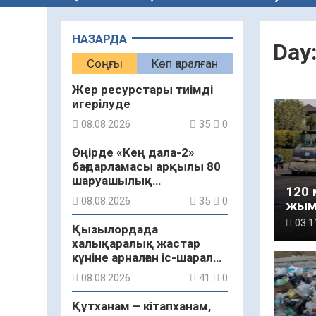
НАЗАРДА
Day
Соңғы
Көп қаралған
Жер ресурстары тиімді
игерілуде
08.08.2026
35
0
Өңірде «Кең дала-2»
бағдарламасы арқылы 80
шаруашылық
120 
қаржыландырылды
08.08.2026
35
0
жым
басш
03.1
Қызылордада
халықаралық жастар
күніне арналған іс-шаралар
бастау алды
08.08.2026
41
0
Құтханам – кітапханам,