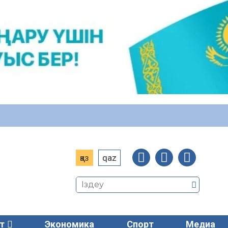
қаз
qaz
т
Экономика
Спорт
Медиа