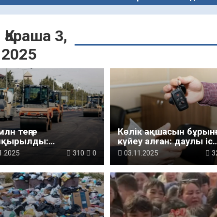
:
Қараша 3,
2025
млн теңге
Көлік ақшасын бұрын
қырылды:
күйеу алған: даулы іс
ылық күдікке ілікті
қаралды
1.2025
310
0
03.11.2025
3