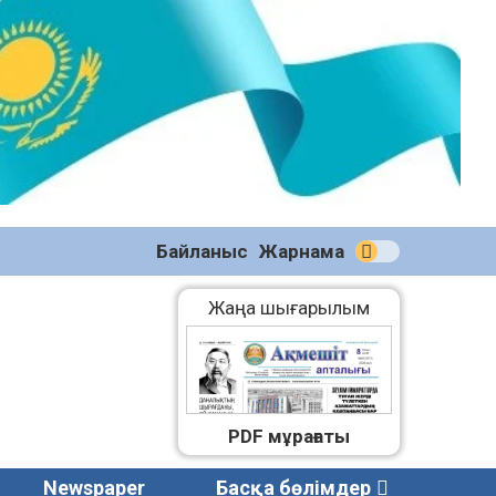
№59
(2271)
08.08.2026
Байланыс
Жарнама
Жаңа шығарылым
PDF мұрағаты
Newspaper
Басқа бөлімдер