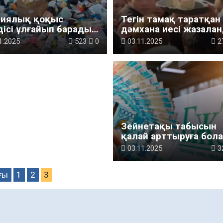
хиялық қоқыс
Тегін тамақ таратқан
дісі ұлғайып барады:
дәмхана иесі жазала
қ көмек сұрайды
1.2025
523
0
03.11.2025
2
Зейнетақы табысын
қалай арттыруға бол
03.11.2025
3
ғы
1
2
3