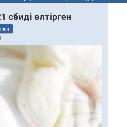
1 сәбиді өлтірген
аһан
0