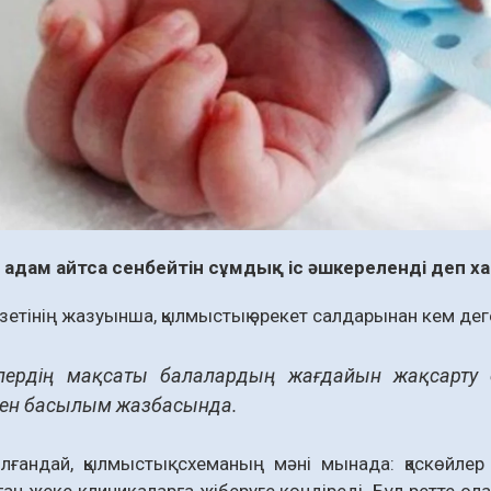
адам айтса сенбейтін сұмдық іс әшкереленді деп 
газетінің жазуынша, қылмыстық әрекет салдарынан кем дег
тілердің мақсаты балалардың жағдайын жақсарту
ген басылым жазбасында.
олғандай, қылмыстық схеманың мәні мынада: қаскөйлер