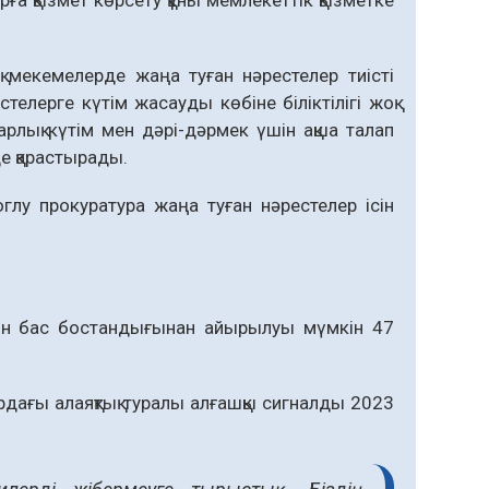
арға қызмет көрсету құны мемлекеттік қызметке
 мекемелерде жаңа туған нәрестелер тиісті
елерге күтім жасауды көбіне біліктілігі жоқ
арлық күтім мен дәрі-дәрмек үшін ақша талап
е қарастырады.
лу прокуратура жаңа туған нәрестелер ісін
йін бас бостандығынан айырылуы мүмкін 47
ардағы алаяқтық туралы алғашқы сигналды 2023