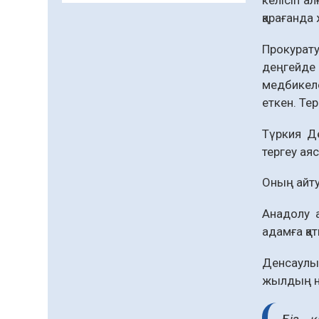
келісіп а
Даналықтың шырағданы,
қарағанда
ой-сананың шамшырағы
Прокурат
08.08.2026
63
0
деңгейде 
Кенеге қарсы
медбикеле
залалсыздандыру
еткен. Те
жұмыстары жүргізілуде
07.08.2026
79
0
Түркия Де
тергеу ая
Балалардың жазғы
демалысындағы
Оның айту
қауіпсіздік – тұрақты
бақылауда
07.08.2026
94
0
Анадолу 
адамға қа
Сыбайлас жемқорлық
07.08.2026
65
0
Денсаулық
жылдың н
Аумақтан тыс соттылық
– сот төрелігінің
ашықтығы мен