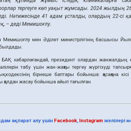
атаң құпияда жұмыс істедік, клиникаларға сәб
рорлар тергеуге көп уақыт жұмсады. 2024 жылдың 26
зілді. Нәтижесінде 41 адам ұсталды, олардың 22-сі қ
қ, – деді Мемишоғлу.
да Мемишоғлу мен Әділет министрлігінің басшысы Йыл
абылдады.
і БАҚ хабарлағандай, президент олардан жанжалдың е
нәлілерін табу үшін жан-жақты тергеу жүргізуді тапсы
 кодексінің бірнеше баптары бойынша: қасақана кісі ө
ы қолдан жасау бойынша айып тағылған.
дам ақпарат алу үшін
Facebook
,
Instagram
желілері 