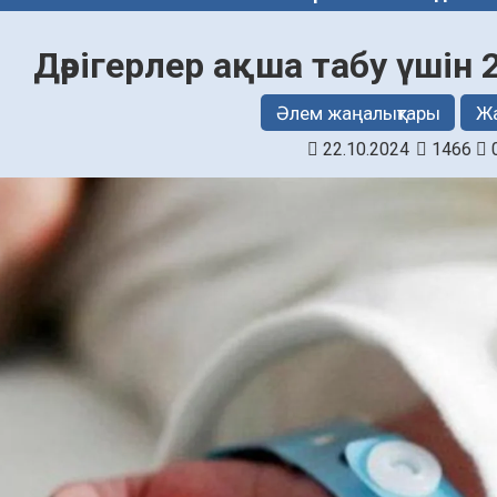
Дәрігерлер ақша табу үшін 2
Әлем жаңалықтары
Ж
22.10.2024
1466