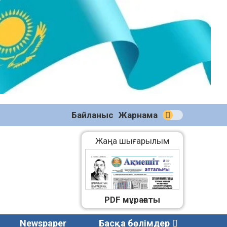
№59
(2271)
08.08.2026
Байланыс
Жарнама
Жаңа шығарылым
PDF мұрағаты
Newspaper
Басқа бөлімдер