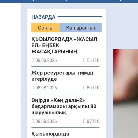
НАЗАРДА
Соңғы
Көп қаралған
ҚЫЗЫЛОРДАДА «ЖАСЫЛ
ЕЛ» ЕҢБЕК
ЖАСАҚТАРЫНЫҢ
ҚАТЫСУЫМЕН
08.08.2026
56
0
ЭКОЛОГИЯЛЫҚ СЕНБІЛІК
ӨТТІ
Жер ресурстары тиімді
игерілуде
08.08.2026
80
0
Өңірде «Кең дала-2»
бағдарламасы арқылы 80
шаруашылық
қаржыландырылды
08.08.2026
87
0
Қызылордада