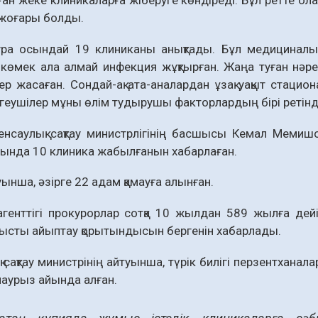
лған жеке клиникаларға жіберуге көндіреді. Бұл ретте ол
 жоғары болды.
ура осындай 19 клиниканы анықтады. Бұл медициналық
көмек ала алмай инфекция жұқтырған. Жаңа туған нәрест
р жасаған. Сондай-ақ ата-аналардан ұзақ уақыт стацион
ргеушілер мұны өлім тудырушы факторлардың бірі ретінд
нсаулық сақтау министрлігінің басшысы Кемал Мемишог
сында 10 клиника жабылғанын хабарлаған.
ынша, әзірге 22 адам қамауға алынған.
агенттігі прокурорлар сотқа 10 жылдан 589 жылға де
тысты айыптау қорытындысын бергенін хабарлады.
 сақтау министрінің айтуынша, түрік билігі перзентханал
аурыз айында алған.