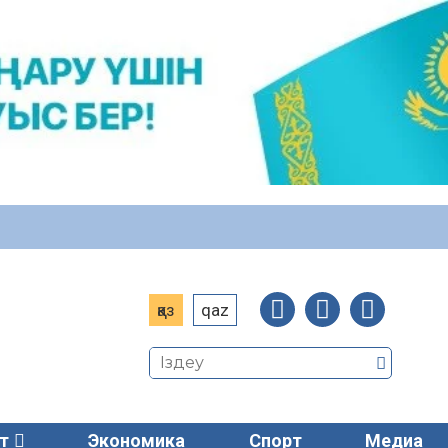
қаз
qaz
т
Экономика
Спорт
Медиа