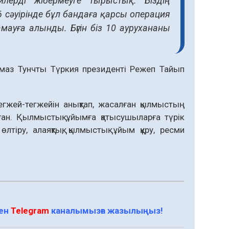
илерді жібермеуге тырыстық. Біздің
 сәуірінде бұл бандаға қарсы операция
амауға алынды. Бүгін біз 10 аурухананы
маз Тунчты Түркия президенті Режеп Тайып
гжей-тегжейін анықтап, жасалған қылмыстың
рған. Қылмыстық ұйымға қатысушыларға түрік
лтіру, алаяқтық, қылмыстық ұйым құру, ресми
мен
Telegram
каналымызға жазылыңыз!