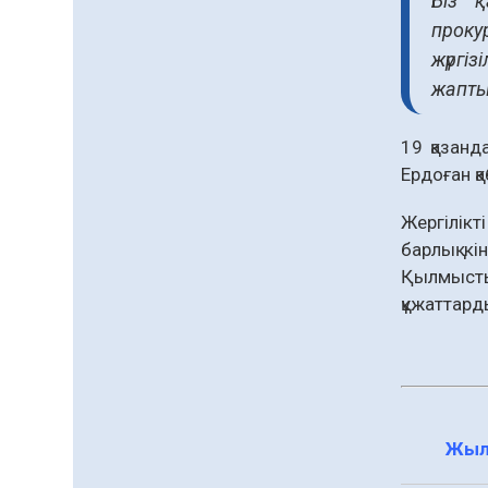
Біз қ
қолжетімділігін арттыру
07.08.2026
68
0
проку
құралы
жүргі
Білім гранты иегерлерінің
тізімі шықты
жапты
07.08.2026
90
0
19 қазан
«Дауыс беру учаскесін
Ердоған қ
қалай табуға болады?»￼
07.08.2026
72
0
Жергілікт
барлық кі
Барлық жаңалық
Қылмыстық
құжаттард
Жыл