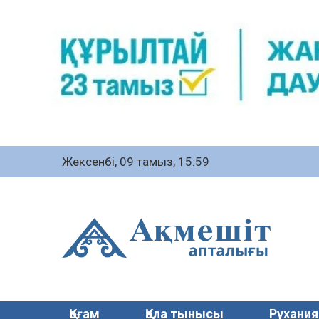
Жексенбі, 09 тамыз, 15:59
Қоғам
Қала тынысы
Рухания