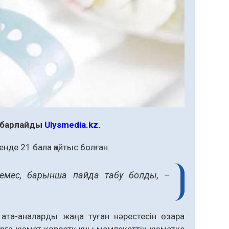
хабарлайды
Ulysmedia.k
z
.
енде 21 бала қайтыс болған.
 емес, барынша пайда табу болды, –
 ата-аналарды жаңа туған нәрестесін өзара