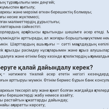
ың тұрақтылығы мен деңгейі;
жұмыспен қамтылу;
тарихы және мерзімі өткен берешектің болмауы;
ғы несие жүктемесі;
ған мәліметтердің дұрыстығы;
лаптарына сәйкестігі.
орлардың әрқайсысы қорытынды шешімге әсер етеді. М
мүмкіндігін арттырады, ал жоғары борыштық жүктеме нем
кін. Шарттардың ашықтығы — сәтті мақұлдаудың кепілі.
nk қарызды рәсімдеу нұсқаларымен және қарыз алушыла
далуға және өтінім беру кезінде қателіктердің ықтималды
 беруге қалай дайындалу керек?
– нәтижеге тікелей әсер ететін негізгі кезеңдердің 
ғын арттыруы мүмкін. Өтінім бермес бұрын банк конс
арихын тексеріп алу және қажет болған жағдайда қателерд
ғы берешектерді жабу немесе азайту;
ы растайтын құжаттарды дайындау;
найы ақпаратты көрсету;