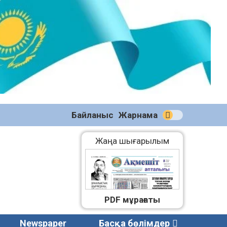
№59
(2271)
08.08.2026
Байланыс
Жарнама
Жаңа шығарылым
PDF мұрағаты
Newspaper
Басқа бөлімдер