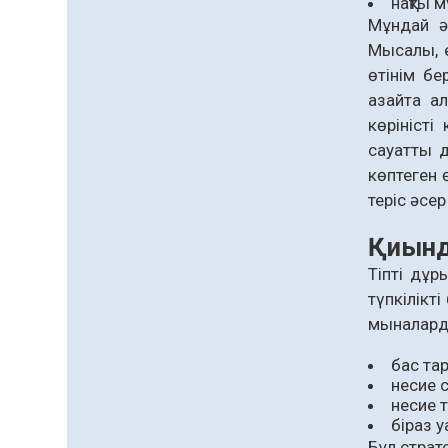
нақты 
қолжетімділігін арттыру
07.08.2026
62
0
Мұндай әр
құралы
Мысалы, е
Білім гранты иегерлерінің
өтінім б
тізімі шықты
азайта а
07.08.2026
81
0
көріністі
«Дауыс беру учаскесін
сауатты д
қалай табуға болады?»￼
көптеген 
07.08.2026
65
0
теріс әсер
Барлық жаңалық
Қиынд
Тіпті дұр
түпкілікт
мыналарды
бас та
несие 
несие 
біраз у
Бұл страт