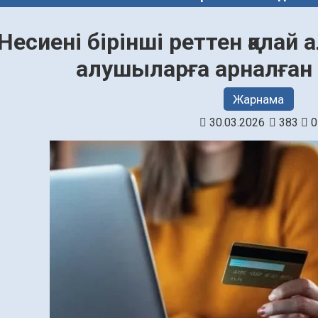
Несиені бірінші реттен қалай 
алушыларға арналған
Жарнама
30.03.2026
383
0