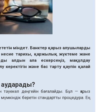
ететін міндет. Банктер қарыз алушыларды
с, несие тарихы, қаржылық жүктеме және
ды алдын ала ескерсеңіз, мақұлдау
 керектігін және бас тарту қаупін қалай
р аударады?
н тәуекел деңгейін бағалайды. Бұл — қарыз
мүмкіндік беретін стандартты процедура. Ең