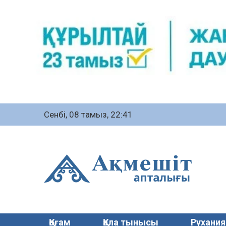
Сенбі, 08 тамыз, 22:41
Қоғам
Қала тынысы
Рухания