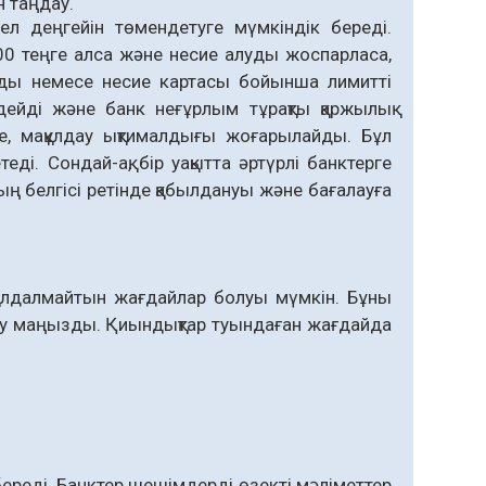
н таңдау.
ел деңгейін төмендетуге мүмкіндік береді.
0 теңге алса және несие алуды жоспарласа,
ды немесе несие картасы бойынша лимитті
ейді және банк неғұрлым тұрақты қаржылық
де, мақұлдау ықтималдығы жоғарылайды. Бұл
ді. Сондай-ақ, бір уақытта әртүрлі банктерге
ың белгісі ретінде қабылдануы және бағалауға
құлдалмайтын жағдайлар болуы мүмкін. Бұны
ылдау маңызды. Қиындықтар туындаған жағдайда
береді. Банктер шешімдерді өзекті мәліметтер