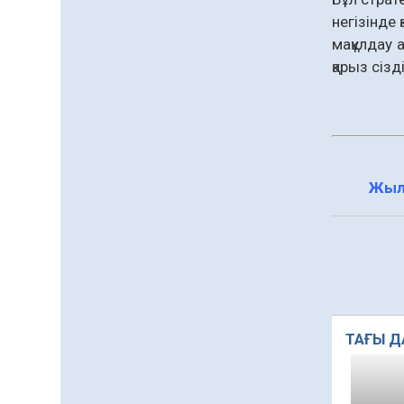
негізінде
мақұлдау 
қарыз сіз
Жыл
ТАҒЫ Д