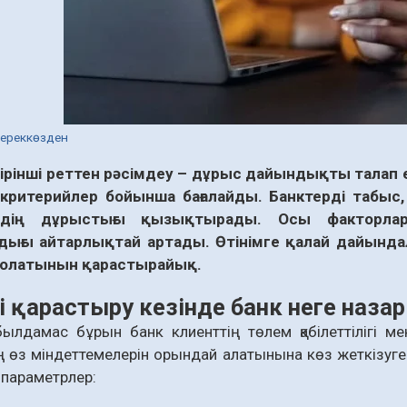
дереккөзден
бірінші реттен рәсімдеу – дұрыс дайындықты талап 
 критерийлер бойынша бағалайды. Банктерді табы
рдің дұрыстығы қызықтырады. Осы факторлар
ығы айтарлықтай артады. Өтінімге қалай дайындалу
 болатынын қарастырайық.
ді қарастыру кезінде банк неге наза
ылдамас бұрын банк клиенттің төлем қабілеттілігі ме
өз міндеттемелерін орындай алатынына көз жеткізуге 
параметрлер: