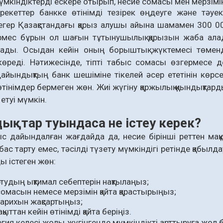
мүмкіндіктерді ескере отырып, несие сомасы мен мерзімі
екеттер банкке өтінімді тезірек өңдеуге және тәуек
гер Қазақстандағы қарыз алушы айына шамамен 300 00
ермес бұрын ол шағын тұтынушылық қарызын жаба ала
лады. Осыдан кейін оның борыштық жүктемесі төменд
 көреді. Нәтижесінде, тіпті табыс сомасы өзгермесе 
айындықтың банк шешіміне тікелей әсер ететінін көрсете
өтінімдер бермеген жөн. Жиі жүгіну қаржылық қиындықтард
 етуі мүмкін.
ықтар туындаса не істеу керек?
ыс дайындалған жағдайда да, несие бірінші реттен ма
і бас тарту емес, тәсілді түзету мүмкіндігі ретінде қаб
 істеген жөн:
ртудың ықтимал себептерін нақтылаңыз;
сомасын немесе мерзімін қайта қарастырыңыз;
тарихын жақсартыңыз;
ақыттан кейін өтінімді қайта беріңіз.
егия келесі жолы жүгінгенде мүмкіндікті арттыруға жол 