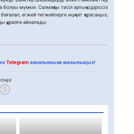
болуы мүмкін. Салмақты тәсіл артық кідіріссіз
 бағалап, егжей-тегжейлерге мұқият қарасаңыз,
ды құралға айналады.
мен
Telegram
каналымызға жазылыңыз!
сіңіз: