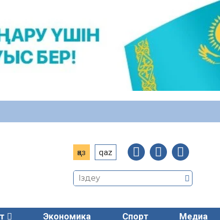
қаз
qaz
т
Экономика
Спорт
Медиа