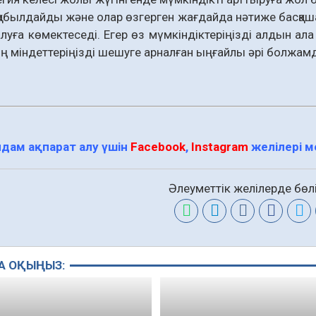
 қабылдайды және олар өзгерген жағдайда нәтиже басқаша 
алуға көмектеседі. Егер өз мүмкіндіктеріңізді алдын ала
дің міндеттеріңізді шешуге арналған ыңғайлы әрі болжам
дам ақпарат алу үшін
Facebook
,
Instagram
желілері 
Әлеуметтік желілерде бөлі
А ОҚЫҢЫЗ: