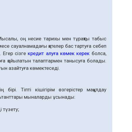
ысалы, оң несие тарихы мен тұрақты табыс
есе сауалнамадағы қателер бас тартуға себеп
 Егер сізге
кредит алуға көмек керек
болса,
рға қойылатын талаптармен танысуға болады.
ғын азайтуға көмектеседі.
бірі. Тіпті кішігірім өзгерістер мақұлдау
ультанттары мыналарды ұсынады:
і түзету;