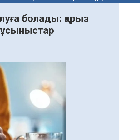
алуға болады: қарыз
 ұсыныстар