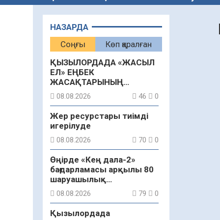
НАЗАРДА
Соңғы
Көп қаралған
ҚЫЗЫЛОРДАДА «ЖАСЫЛ
ЕЛ» ЕҢБЕК
ЖАСАҚТАРЫНЫҢ
ҚАТЫСУЫМЕН
08.08.2026
46
0
ЭКОЛОГИЯЛЫҚ СЕНБІЛІК
ӨТТІ
Жер ресурстары тиімді
игерілуде
08.08.2026
70
0
Өңірде «Кең дала-2»
бағдарламасы арқылы 80
шаруашылық
қаржыландырылды
08.08.2026
79
0
Қызылордада