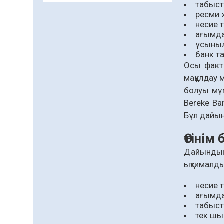
табыст
Даналықтың шырағданы,
ресми 
ой-сананың шамшырағы
несие 
ағымда
08.08.2026
53
0
ұсыныл
банк та
Кенеге қарсы
Осы факт
залалсыздандыру
жұмыстары жүргізілуде
мақұлдау 
болуы мүм
07.08.2026
69
0
Bereke Ba
Балалардың жазғы
Бұл дайын
демалысындағы
қауіпсіздік – тұрақты
Өтінім
бақылауда
07.08.2026
88
0
Дайындық 
ықтималды
Сыбайлас жемқорлық
07.08.2026
60
0
несие т
ағымда
Аумақтан тыс соттылық
табыст
– сот төрелігінің
тек шы
ашықтығы мен