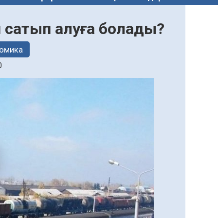
й сатып алуға болады?
омика
0