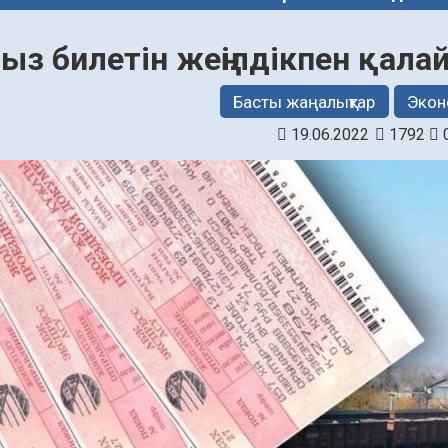
ыз билетін жеңілдікпен қала
Басты жаңалықтар
Экон
19.06.2022
1792