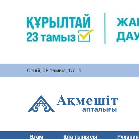
Сенбі, 08 тамыз, 15:15
Қоғам
Қала тынысы
Рухания