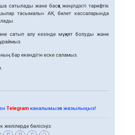
ша сатылады және басқа жеңілдікті тарифтік
аушылар тасымалы» АҚ билет кассаларында
олады.
әне сатып алу кезінде мұқият болуды және
сұраймыз.
ның бар екендігін еске саламыз.
.
мен
Telegram
каналымызға жазылыңыз!
к желілерде бөлісіңіз: