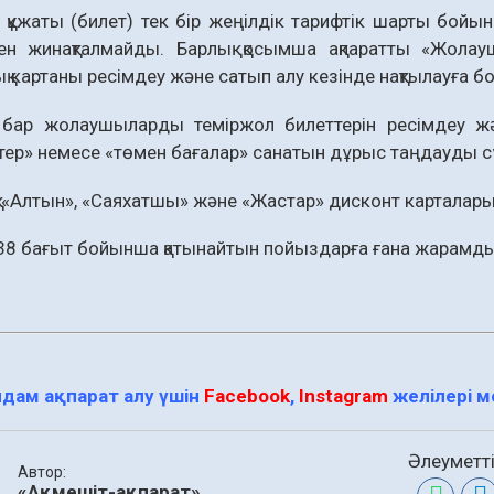
құжаты (билет) тек бір жеңілдік тарифтік шарты бойын
ен жинақталмайды. Барлық қосымша ақпаратты «Жол
қ картаны ресімдеу және сатып алу кезінде нақтылауға б
і бар жолаушыларды теміржол билеттерін ресімдеу ж
тер» немесе «төмен бағалар» санатын дұрыс таңдауды 
, «Алтын», «Саяхатшы» және «Жастар» дисконт карталары
38 бағыт бойынша қатынайтын пойыздарға ғана жарамды
дам ақпарат алу үшін
Facebook
,
Instagram
желілері 
Әлеуметті
Автор:
«Ақмешіт-ақпарат»