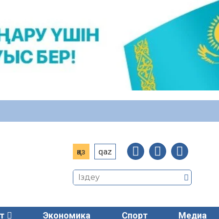
қаз
qaz
т
Экономика
Спорт
Медиа