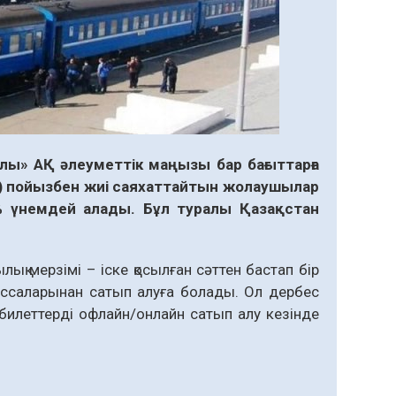
» АҚ әлеуметтік маңызы бар бағыттарға
) пойызбен жиі саяхаттайтын жолаушылар
 үнемдей алады. Бұл туралы Қазақстан
ық мерзімі – іске қосылған сәттен бастап бір
ссаларынан сатып алуға болады. Ол дербес
илеттерді офлайн/онлайн сатып алу кезінде