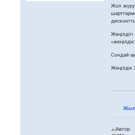
Жол жүру 
Даналықтың шырағданы,
ой-сананың шамшырағы
шарттарм
дисконтты
08.08.2026
52
0
Кенеге қарсы
Жеңілдіг
залалсыздандыру
«жеңілдік
жұмыстары жүргізілуде
07.08.2026
65
0
Сондай-ақ
Балалардың жазғы
Жеңілдік 
демалысындағы
қауіпсіздік – тұрақты
бақылауда
07.08.2026
83
0
Сыбайлас жемқорлық
Жыл
07.08.2026
57
0
Аумақтан тыс соттылық
– сот төрелігінің
ашықтығы мен