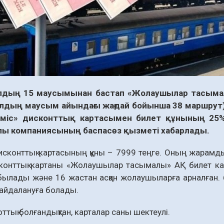
дың 15 маусымынан бастап «Жолаушылар тасымалы
лдың маусым айындағы жағдай бойынша 38 маршрут
үміс» дисконттық картасымен билет құнының 25%
лы компаниясының баспасөз қызметі хабарлады.
исконттық картасының құны – 7999 теңге. Оның жарамдыл
конттық картаны «Жолаушылар тасымалы» АҚ билет ка
ылады және 16 жастан асқан жолаушыларға арналған. б
айдалануға болады.
ттық болғандықтан, карталар саны шектеулі.