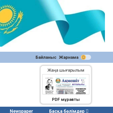
№59
(2271)
08.08.2026
Байланыс
Жарнама
Жаңа шығарылым
PDF мұрағаты
Newspaper
Басқа бөлімдер