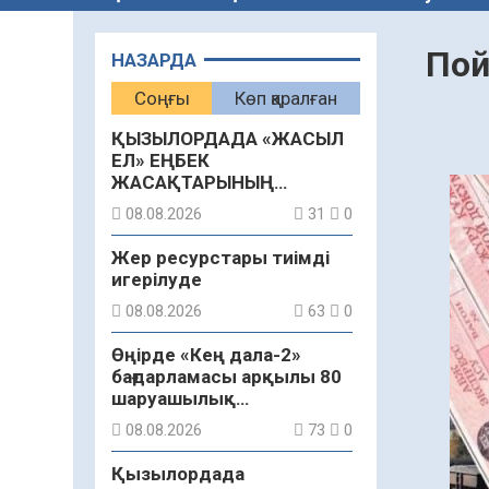
Пой
НАЗАРДА
Соңғы
Көп қаралған
ҚЫЗЫЛОРДАДА «ЖАСЫЛ
ЕЛ» ЕҢБЕК
ЖАСАҚТАРЫНЫҢ
ҚАТЫСУЫМЕН
08.08.2026
31
0
ЭКОЛОГИЯЛЫҚ СЕНБІЛІК
ӨТТІ
Жер ресурстары тиімді
игерілуде
08.08.2026
63
0
Өңірде «Кең дала-2»
бағдарламасы арқылы 80
шаруашылық
қаржыландырылды
08.08.2026
73
0
Қызылордада