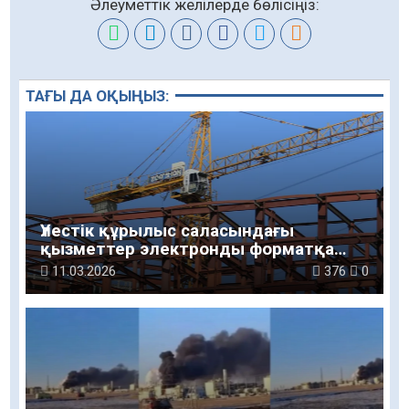
Әлеуметтік желілерде бөлісіңіз:
ТАҒЫ ДА ОҚЫҢЫЗ:
Үлестік құрылыс саласындағы
қызметтер электронды форматқа
көшіріледі
11.03.2026
376
0