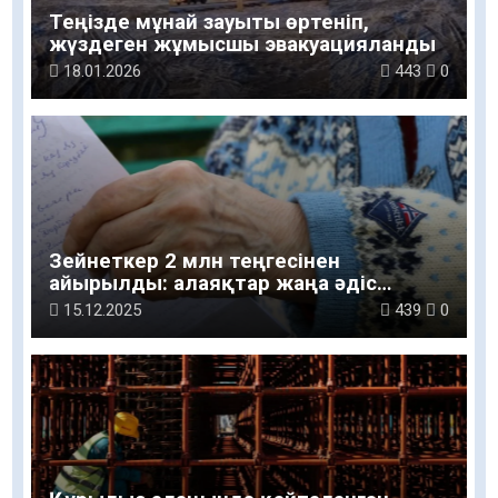
Теңізде мұнай зауыты өртеніп,
жүздеген жұмысшы эвакуацияланды
18.01.2026
443
0
Зейнеткер 2 млн теңгесінен
айырылды: алаяқтар жаңа әдіс
қолданған
15.12.2025
439
0