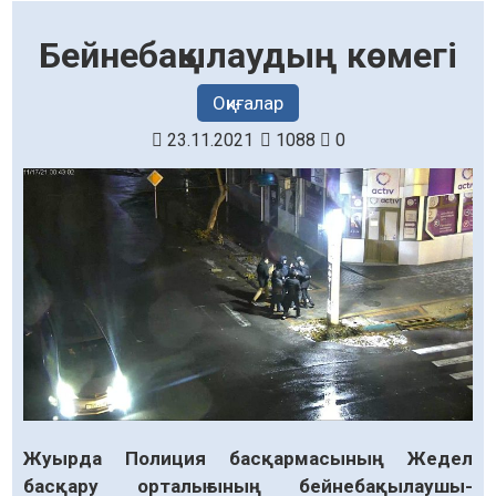
Бейнебақылаудың көмегі
Оқиғалар
23.11.2021
1088
0
Жуырда Полиция басқармасының Жедел
басқару орталығының бейне­бақы­лаушы-