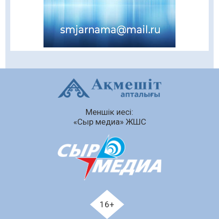
Балалардың жазғы демалысындағы
қауіпсіздік – тұрақты бақылауда
07.08.2026
83
0
Сыбайлас жемқорлық
07.08.2026
56
0
Аумақтан тыс соттылық – сот төрелігінің
ашықтығы мен қолжетімділігін арттыру
құралы
Меншік иесі:
07.08.2026
58
0
«Сыр медиа» ЖШС
Білім гранты иегерлерінің тізімі шықты
07.08.2026
72
0
«Дауыс беру учаскесін қалай табуға болады?»￼
07.08.2026
60
0
Қазақстандықтар Құрылтай сайлауынан
16+
жақсылық күтеді – қоғамдық пікір зерттеуі