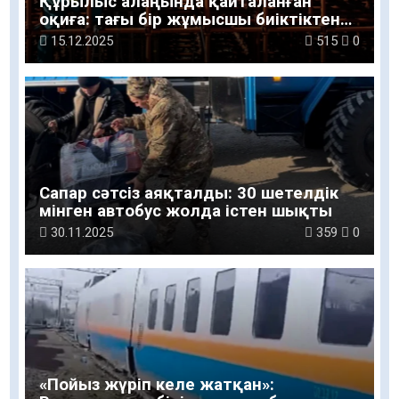
Құрылыс алаңында қайталанған
оқиға: тағы бір жұмысшы биіктіктен
құлады
15.12.2025
515
0
Сапар сәтсіз аяқталды: 30 шетелдік
мінген автобус жолда істен шықты
30.11.2025
359
0
«Пойыз жүріп келе жатқан»: