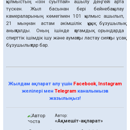
қылмыстың «ізін суытпай» ашылу деңгейі арта
түскен. Жыл басынан бері бейнебақылау
камераларының көмегімен 101 қылмыс ашылып,
21 мыңнан астам әкім­шілік құқық бұзушылық
анықталды. Оның ішінде қоғамдық орындарда
спирттік ішімдік ішу және аумақты ластау сияқты ұсақ
бұзушылықтар бар.
Жылдам ақпарат алу үшін
Facebook
,
Instagram
желілері мен
Telegram
каналымызға
жазылыңыз!
Автор:
«Ақмешіт-ақпарат»