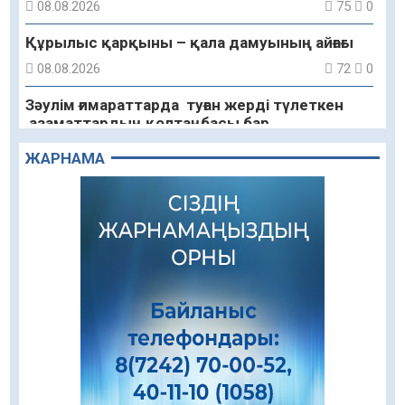
08.08.2026
75
0
Құрылыс қарқыны – қала дамуының айғағы
08.08.2026
72
0
Зәулім ғимараттарда туған жерді түлеткен
азаматтардың қолтаңбасы бар
08.08.2026
85
0
ЖАРНАМА
Еңбегі ерлікпен тең мамандық
08.08.2026
64
0
Даналықтың шырағданы, ой-сананың
шамшырағы
08.08.2026
52
0
Кенеге қарсы залалсыздандыру жұмыстары
жүргізілуде
07.08.2026
65
0