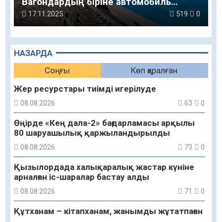
Вагондардың біріне автомобиль
соғылған
17.11.2025
519
0
НАЗАРДА
Соңғы
Көп қаралған
Жер ресурстары тиімді игерілуде
08.08.2026
63
0
Өңірде «Кең дала-2» бағдарламасы арқылы
80 шаруашылық қаржыландырылды
08.08.2026
73
0
Қызылордада халықаралық жастар күніне
арналған іс-шаралар бастау алды
08.08.2026
71
0
Құтханам – кітапханам, жанымды жұтатпаған