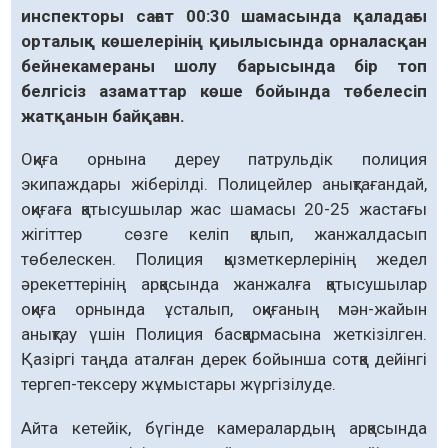
инспекторы сағат 00:30 ша­масында қаладағы
орталық көше­ле­рінің қиылысында орналасқан
бейне­­ка­мераны шолу барысында бір топ
белгісіз азаматтар көше бойында төбе­лесіп
жатқанын байқаған.
Оқиға орнына дереу патрульдік полиция
экипаждары жіберілді. Полицейлер анық­тағандай,
оқиғаға қатысушылар жас шамасы 20-25 жастағы
жігіттер сөзге келіп қалып, жанжалдасып
төбелескен. Полиция қызметкерлерінің жедел
әрекеттерінің арқасында жанжалға қатысушылар
оқиға орнында ұсталып, оқиғаның мән-жайын
анықтау үшін Полиция басқармасына жеткізілген.
Қазіргі таңда аталған дерек бойынша сотқа дейінгі
тергеп-тексеру жұмыстары жүргізілуде.
Айта кетейік, бүгінде камералардың арқасында