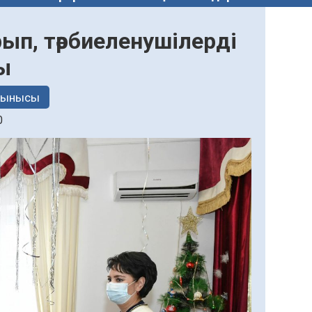
ып, тәрбиеленушілерді
ы
тынысы
0