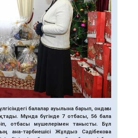
лгісіндегі балалар ауылына барып, ондағы
тады. Мұнда бүгінде 7 отбасы, 56 бала
іп, отбасы мүшелерімен танысты. Бұл
ың ана-тәрбиешісі Жұлдыз Сәдібекова