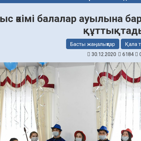
ыс әкімі балалар ауылына бар
құттықтад
Басты жаңалықтар
Қала 
30.12.2020
6184