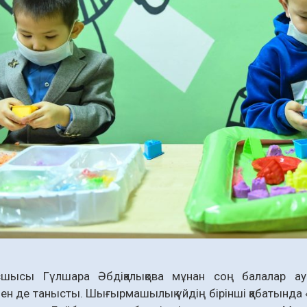
сшысы Гүлшара Әбдіқалықова мұнан соң балалар а
 де танысты. Шығырмашылық үйдің бірінші қабатында «N