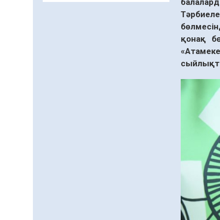
Кенеге қарсы
балалард
залалсыздандыру
Тәрбиеле
жұмыстары жүргізілуде
бөлмесін
07.08.2026
62
0
қонақ б
«Атамеке
Балалардың жазғы
сыйлықта
демалысындағы
қауіпсіздік – тұрақты
бақылауда
07.08.2026
81
0
Сыбайлас жемқорлық
07.08.2026
55
0
Аумақтан тыс соттылық
– сот төрелігінің
ашықтығы мен
қолжетімділігін арттыру
07.08.2026
56
0
құралы
Білім гранты иегерлерінің
тізімі шықты
07.08.2026
71
0