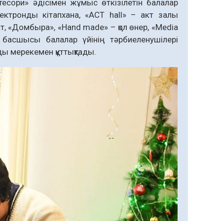
есори» әдісімен жұмыс өткізілетін балалар
электронды кітапхана, «ACT hall» – акт залы
ат, «Домбыра», «Hand made» – қол өнер, «Media
 басшысы балалар үйінің тәрбиеленушілері
ы мерекемен құттықтады.