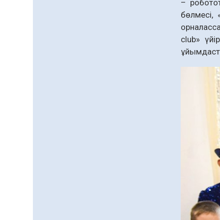
– роботот
бөлмесі, 
орналасса
club» үй
ұйымдасты