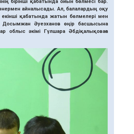
нің бірінші қабатында ойын бөлмесі бар.
өнермен айналысады. Ал, балалардың оқу
ң екінші қабатында жатын бөлмелері мен
і Досымжан Әуезханов өңір басшысына
ар облыс әкімі Гүлшара Әбдіқалықоваға