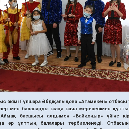
лыс әкімі Гүлшара Әбдіқалықова «Атамекен» отбасы ү
лер мен балаларды жаңа жыл мерекесімен құттық
 Аймақ басшысы алдымен «Байқоңыр» үйіне кір
да әр ұлттың балалары тәрбиеленеді. Отбасын