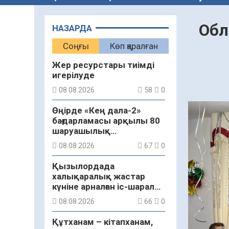
Обл
НАЗАРДА
Соңғы
Көп қаралған
Жер ресурстары тиімді
игерілуде
08.08.2026
58
0
Өңірде «Кең дала-2»
бағдарламасы арқылы 80
шаруашылық
қаржыландырылды
08.08.2026
67
0
Қызылордада
халықаралық жастар
күніне арналған іс-шаралар
бастау алды
08.08.2026
66
0
Құтханам – кітапханам,