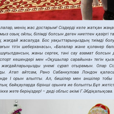
балалар, менің жас достарым! Сіздерді келе жатқан ж
ыз озық ойлы, білімді болсын деген ниетпен қазіргі т
қ жағдай жасалуда. Бос уақыттарыңыздың тиімді болу
Шағын тігін шеберханасы», «Балалар және қолөнер бө
 шұғылдансын, жаны сергек, тәні сау азамат болсын 
 спорт кешендері мен «Оқушылар сарайына» тегін қыз
 жағдайларыңызды үнемі сұрап отырамын. Олар Сіздерд
ды. Атап айтсам, Рано Сабанкулова Лондон қал
інде І орын алыпты. Ал, бишілер мен әншілер тобы
ық байқауларда бірінші орынға ие болыпты.Бұл жетіст
ікке жете беріңіздер! – деді облыс әкімі Г.Әбдіқалықова.