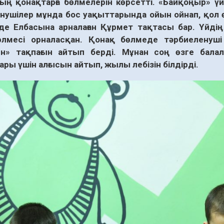
ың қонақтарға бөлмелерін көрсетті. «Байқоңыр» үйі
нушілер мұнда бос уақыттарында ойын ойнап, қол 
де Елбасына арналаған Құрмет тақтасы бар. Үйді
өлмесі орналасқан. Қонақ бөлмеде тәрбиеленуш
н» тақпағын айтып берді. Мұнан соң өзге балал
ры үшін алғысын айтып, жылы лебізін білдірді.