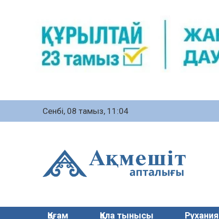
Сенбі, 08 тамыз, 11:04
Қоғам
Қала тынысы
Рухания