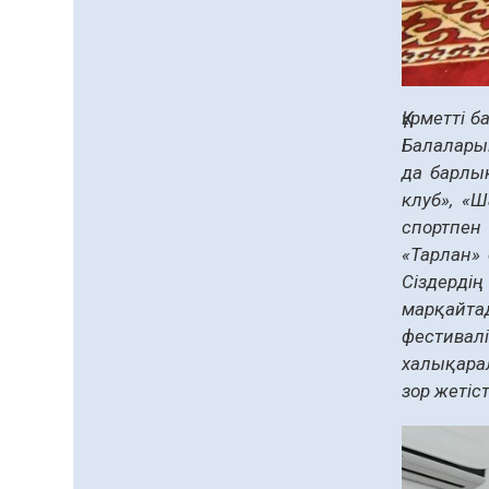
Құрметті 
Балаларым
да барлы
клуб», «
спортпен
«Тарлан»
Сіздердің
марқайта
фестивал
халықарал
зор жетіст