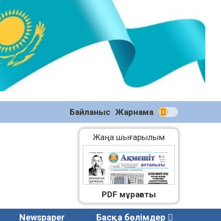
№59
(2271)
08.08.2026
Байланыс
Жарнама
Жаңа шығарылым
PDF мұрағаты
Newspaper
Басқа бөлімдер