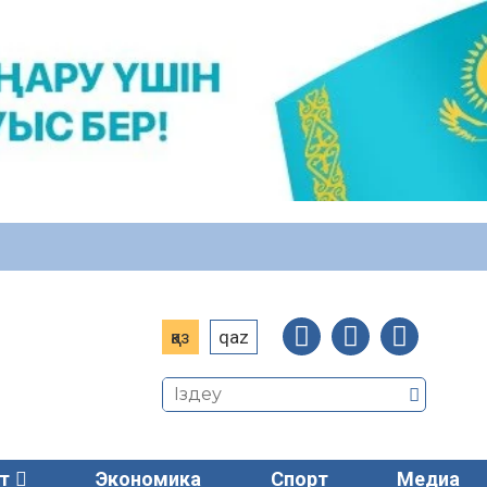
қаз
qaz
т
Экономика
Спорт
Медиа