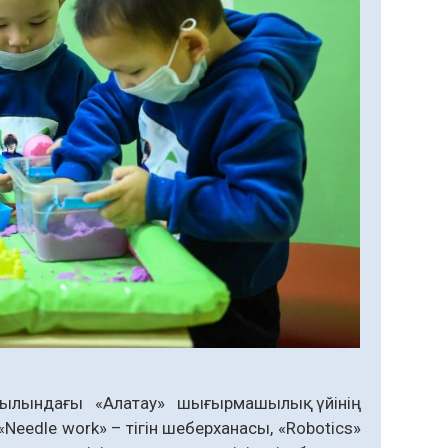
уылындағы «Алатау» шығырмашылық үйінің
eedle work» – тігін шеберханасы, «Robotics»