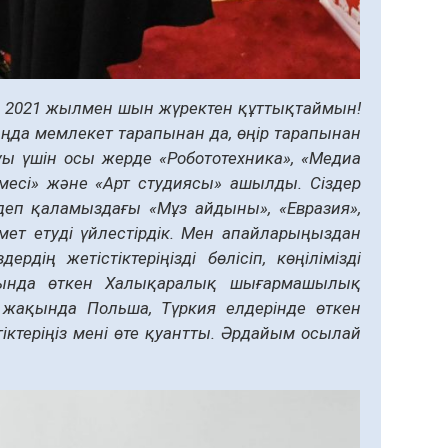
аңа 2021 жылмен шын жүректен құттықтаймын!
аңда мемлекет тарапынан да, өңір тарапынан
ы үшін осы жерде «Робототехника», «Медиа
лмесі» және «Арт студиясы» ашылды. Сіздер
деп қаламыздағы «Мұз айдыны», «Евразия»,
мет етуді үйлестірдік. Мен апайларыңыздан
ің жетістіктеріңізді бөлісіп, көңілімізді
асында өткен Халықаралық шығармашылық
 жақында Польша, Түркия елдерінде өткен
іктеріңіз мені өте қуантты. Әрдайым осылай