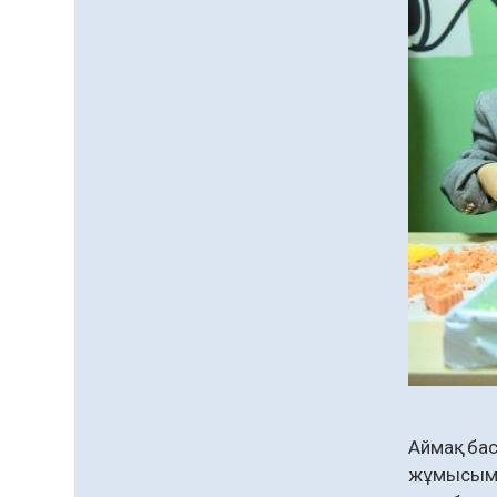
«Дауыс беру учаскесін
қалай табуға болады?»￼
07.08.2026
58
0
Қазақстандықтар
Құрылтай сайлауынан
жақсылық күтеді –
қоғамдық пікір зерттеуі
07.08.2026
65
0
Барлық жаңалық
Аймақ ба
жұмысымен