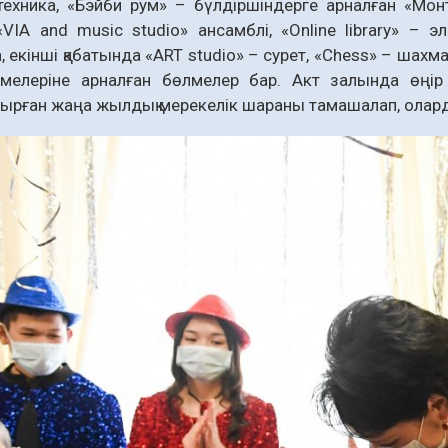
ехника, «Бэйби рум» – бүлдіршіндерге арналған «Монт
«VIA and music studio» ансамблі, «Online library» – 
, екінші қабатында «ART studio» – сурет, «Chess» – шахм
ірмелеріне арналған бөлмелер бар. Акт залында өңір
рған жаңа жылдық мерекелік шараны тамашалап, олард