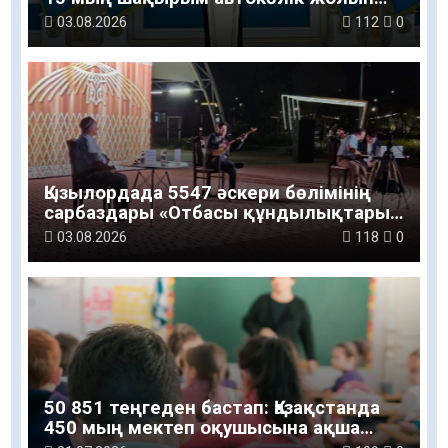
салу және жөндеу жұмысы
03.08.2026
112
0
жүргізілді»
Қызылордада 5547 әскери бөлімінің
сарбаздары «Отбасы құндылықтары
– ұлт болашағы» атты рухани-мәдени
03.08.2026
118
0
шараға қатысты
50 851 теңгеден бастап: Қазақстанда
450 мың мектеп оқушысына ақша