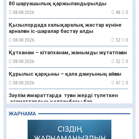
80 шаруашылық қаржыландырылды
08.08.2026
48
0
Қызылордада халықаралық жастар күніне
арналған іс-шаралар бастау алды
08.08.2026
52
0
Құтханам – кітапханам, жанымды жұтатпаған
08.08.2026
52
0
Құрылыс қарқыны – қала дамуының айғағы
08.08.2026
47
0
Зәулім ғимараттарда туған жерді түлеткен
азаматтардың қолтаңбасы бар
08.08.2026
48
0
ЖАРНАМА
Еңбегі ерлікпен тең мамандық
08.08.2026
47
0