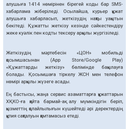
алушыға 1414 нөмірінен бірегей коды бар SMS-
хабарлама жіберіледі. Осылайша, курьер құжат
алушыға хабарласып, жеткізудің нақты уақытын
бекітеді. Құжатты жеткізу кезінде сәйкестендіру
жеке куәлік пен кодты тексеру арқылы жүргізіледі.
Жеткізудің мәртебесін «ЦОН» мобильді
қосымшасынан (App Store/Google Play)
«Құжаттарды жеткізу» бөлімінде бақылауға
болады. Қосымшаға тіркелу ЖСН мен телефон
нөмірі арқылы жүзеге асады.
Ең бастысы, жаңа сервис азаматтарға құжаттарын
ХҚКО-ға қайта бармай-ақ алу мүмкіндігін беріп,
қызметтің қолайлылығын күшейтеді әрі деректердің
құпия сақталуын қамтамасыз етеді.