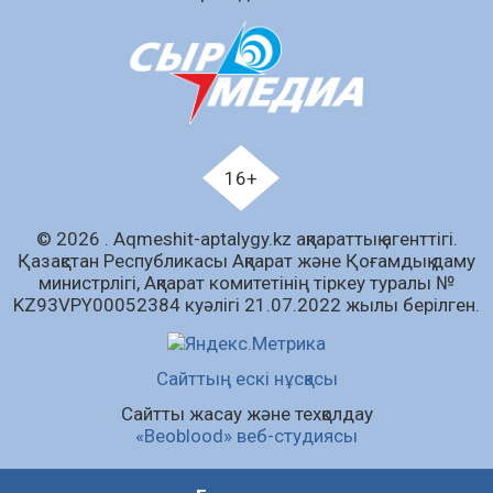
Білім гранты иегерлерінің тізімі шықты
07.08.2026
70
0
«Дауыс беру учаскесін қалай табуға болады?»￼
07.08.2026
58
0
Қазақстандықтар Құрылтай сайлауынан
16+
жақсылық күтеді – қоғамдық пікір зерттеуі
07.08.2026
64
0
© 2026 . Аqmeshit-aptalygy.kz ақпараттық агенттігі.
Қазақстан Республикасы Ақпарат және Қоғамдық даму
Барлық жаңалық
министрлігі, Ақпарат комитетінің тіркеу туралы №
KZ93VPY00052384 куәлігі 21.07.2022 жылы берілген.
Сайттың ескі нұсқасы
Сайтты жасау және техқолдау
«Beoblood» веб-студиясы