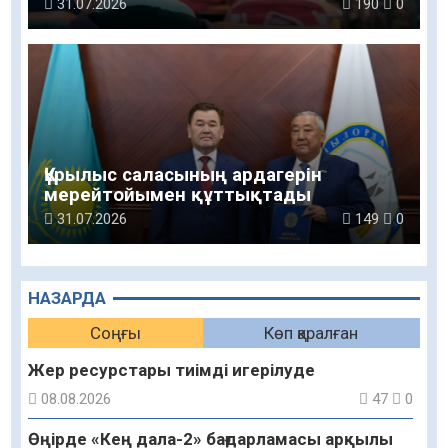
беріледі
31.07.2026
190
0
Құрылыс саласының ардагерін
мерейтойымен құттықтады
31.07.2026
149
0
НАЗАРДА
Соңғы
Көп қаралған
Жер ресурстары тиімді игерілуде
08.08.2026
47
0
Өңірде «Кең дала-2» бағдарламасы арқылы