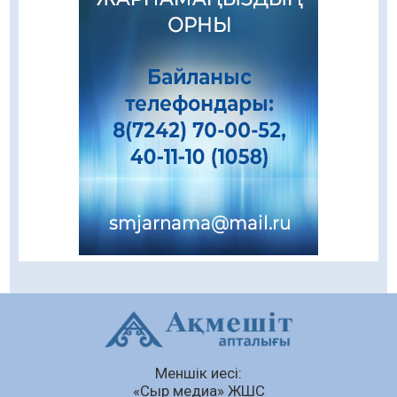
Даналықтың шырағданы, ой-сананың
шамшырағы
08.08.2026
48
0
Кенеге қарсы залалсыздандыру жұмыстары
жүргізілуде
07.08.2026
61
0
Балалардың жазғы демалысындағы
қауіпсіздік – тұрақты бақылауда
07.08.2026
79
0
Сыбайлас жемқорлық
07.08.2026
55
0
Аумақтан тыс соттылық – сот төрелігінің
ашықтығы мен қолжетімділігін арттыру
құралы
Меншік иесі:
07.08.2026
56
0
«Сыр медиа» ЖШС