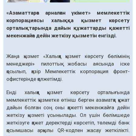
«Азаматтарға арналған үкімет» мемлекеттік
корпорациясы халыққа қызмет көрсету
орталықтарында дайын құжаттарды қажетті
мекенжайға дейін жеткізу қызметін енгізді.
Жаңа қызмет «Халыққа қызмет көрсету бөлімінің
менеджері» пилоттық жобасы аясында іске
қосылып, қазір Мемлекеттік корпорация фронт-
офистерінде қолжетімді.
Енді халыққа қызмет көрсету орталығында
мемлекеттік қызметке өтініш берген азаматқа құжат
дайын болған соң оны қажетті мекенжайға дейін
жеткізу қызметі ұсынылады. Ол үшін бөлімшеде
жеткізуге қажет деректерді көрсетіп, төлемді банк
қосымшасы арқылы QR-кодпен жасау жеткілікті.