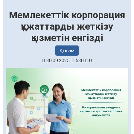
Мемлекеттік корпорация
құжаттарды жеткізу
қызметін енгізді
Қоғам
30.09.2025
530
0