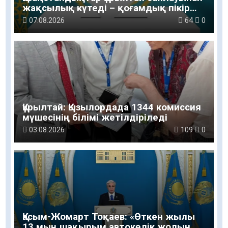
жақсылық күтеді – қоғамдық пікір
зерттеуі
07.08.2026
64
0
Құрылтай: Қызылордада 1344 комиссия
мүшесінің білімі жетілдіріледі
03.08.2026
109
0
Қасым-Жомарт Тоқаев: «Өткен жылы
13 мың шақырым автокөлік жолын