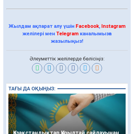
Жылдам ақпарат алу үшін
Facebook
,
Instagram
желілері мен
Telegram
каналымызға
жазылыңыз!
Әлеуметтік желілерде бөлісіңіз:
ТАҒЫ ДА ОҚЫҢЫЗ:
Қазақстандықтар Құрылтай сайлауынан