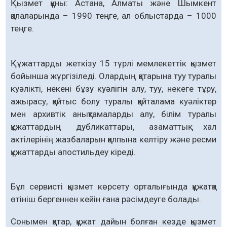
Қызмет құны: Астана, Алматы және Шымкент
қалаларында – 1990 теңге, ал облыстарда – 1000
теңге.
Құжаттарды жеткізу 15 түрлі мемлекеттік қызмет
бойынша жүргізіледі. Олардың қатарына туу туралы
куәлікті, некені бұзу куәлігін алу, туу, некеге тұру,
ажырасу, қайтыс болу туралы қайталама куәліктер
мен архивтік анықтамаларды алу, білім туралы
құжаттардың дубликаттары, азаматтық хал
актілерінің жазбаларын қалпына келтіру және ресми
құжаттарды апостильдеу кіреді.
Бұл сервисті қызмет көрсету орталығында құжатқа
өтініш бергеннен кейін ғана рәсімдеуге болады.
Сонымен қатар, құжат дайын болған кезде қызмет