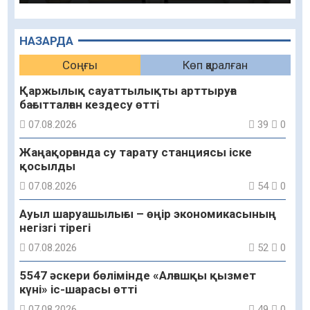
НАЗАРДА
Соңғы
Көп қаралған
Қаржылық сауаттылықты арттыруға
бағытталған кездесу өтті
07.08.2026
39
0
Жаңақорғанда су тарату станциясы іске
қосылды
07.08.2026
54
0
Ауыл шаруашылығы – өңір экономикасының
негізгі тірегі
07.08.2026
52
0
5547 әскери бөлімінде «Алғашқы қызмет
күні» іс-шарасы өтті
07.08.2026
49
0