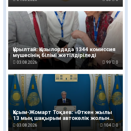
Құрылтай: Қызылордада 1344 комиссия
мүшесінің білімі жетілдіріледі
03.08.2026
99
0
Қасым-Жомарт Тоқаев: «Өткен жылы
13 мың шақырым автокөлік жолын
салу және жөндеу жұмысы
03.08.2026
104
0
жүргізілді»