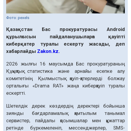
Фото: pexels
Қазақстан Бас прокуратурасы Android
құрылғысын пайдаланушыларға қауіпті
киберқатер туралы ескерту жасады, деп
хабарлайды
Zakon.kz.
2026 жылғы 16 маусымда Бас прокуратураның
Құқықтық статистика және арнайы есепке алу
комитетінің Қылмыстық қауіп-қатерлерді болжау
орталығы «Drama RAT» жаңа киберқауіп туралы
ескертті.
Шетелдік дерек көздердің деректері бойынша
зиянды бағдарламалық қамтылым танымал
сервистер, пайдалы қосымшалар мен құжаттар
ретінде бүркемеленіп, мессенджерлер, SMS-