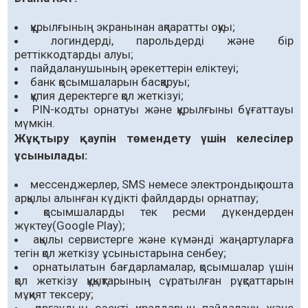
құрылғының экранынан ақпаратты оқуы;
логиндерді, парольдерді және бір
реттіккодтарды алуы;
пайдаланушының әрекеттерін еліктеуі;
банк қосымшаларын басқаруы;
құпия деректерге қол жеткізуі;
PIN-кодты орнатуы және құрылғыны бұғаттауы
мүмкін.
Жұқтыру қаупін төмендету үшін келесілер
ұсынылады:
мессенджерлер, SMS немесе электрондық пошта
арқылы алынған күдікті файлдарды орнатпау;
қосымшаларды тек ресми дүкендерден
жүктеу(Google Play);
ақылы сервистерге және күмәнді жаңартуларға
тегін қол жеткізу ұсыныстарына сенбеу;
орнатылатын бағдарламалар, қосымшалар үшін
қол жеткізу құқықтарының сұратылған рұқсаттарын
мұқият тексеру;
қорғаудың өзекті құралдарын пайдалану және