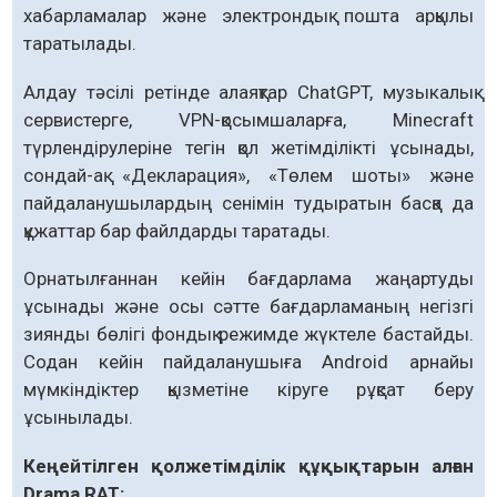
хабарламалар және электрондық пошта арқылы
таратылады.
Алдау тәсілі ретінде алаяқтар ChatGPT, музыкалық
сервистерге, VPN-қосымшаларға, Minecraft
түрлендірулеріне тегін қол жетімділікті ұсынады,
сондай-ақ «Декларация», «Төлем шоты» және
пайдаланушылардың сенімін тудыратын басқа да
құжаттар бар файлдарды таратады.
Орнатылғаннан кейін бағдарлама жаңартуды
ұсынады және осы сәтте бағдарламаның негізгі
зиянды бөлігі фондық режимде жүктеле бастайды.
Содан кейін пайдаланушыға Android арнайы
мүмкіндіктер қызметіне кіруге рұқсат беру
ұсынылады.
Кеңейтілген қолжетімділік құқықтарын алған
Drama RAT: