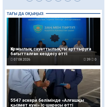
ТАҒЫ ДА ОҚЫҢЫЗ:
Қаржылық сауаттылықты арттыруға
бағытталған кездесу өтті
07.08.2026
39
0
5547 әскери бөлімінде «Алғашқы
қызмет күні» іс-шарасы өтті