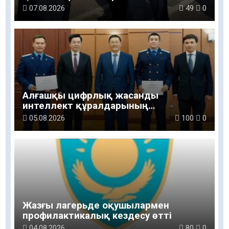
07.08.2026
49
0
Алғашқы цифрлық жасанды
интеллект құралдарының
таныстырылымы өтті
05.08.2026
100
0
Жазғы лагерьде оқушылармен
профилактикалық кездесу өтті
04.08.2026
80
0