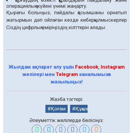
операциялық жүйені үнемі жаңарту.
Қырағы болыңыз, пайдалы қосымшаны орнатып
жатырмын деп ойлаған кезде киберқылмыскерлер
Сіздің цифрлық өміріңіздің кілттерін алады.
Жылдам ақпарат алу үшін
Facebook
,
Instagram
желілері мен
Telegram
каналымызға
жазылыңыз!
Жазба тэгтері:
Қоғам
Құқық
Әлеуметтік желілерде бөлісіңіз: