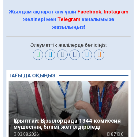
Жылдам ақпарат алу үшін
Facebook
,
Instagram
желілері мен
Telegram
каналымызға
жазылыңыз!
Әлеуметтік желілерде бөлісіңіз:
ТАҒЫ ДА ОҚЫҢЫЗ:
Құрылтай: Қызылордада 1344 комиссия
мүшесінің білімі жетілдіріледі
03.08.2026
87
0