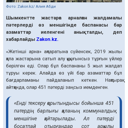
Фото: Zakon.kz/ Алия Абди
Шымкентте жастарға арналған жалдамалы
пәтерлерді өз меншігінде баспанасы бар
азаматтар иеленгені анықталды, деп
хабарлайды
Zakon.kz.
«Жетінші арна» ақпаратына сүйенсек, 2019 жылы
қала жастарына сатып алу құқығынсыз тұрғын үйлер
берілген еді. Олар бұл баспананы 5 жыл жалдап
тұруы керек. Алайда өз үйі бар азаматтар бұл
бағдарламаны пайдаланып кеткен. Нақтырақ
айтқанда, олар 451 пәтерді заңсыз иемденген.
«Енді тексеру қорытындысы бойынша 451
пәтердің барлығы қаланың коммуналдық
меншігіне қайтарылады. Ал пәтерді
босатпай отырғандар сот арқылы