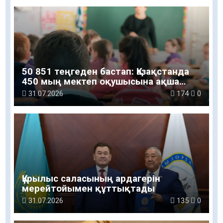
50 851 теңгеден бастап: Қазақстанда
450 мың мектеп оқушысына ақша
беріледі
31.07.2026
174
0
Құрылыс саласының ардагерін
мерейтойымен құттықтады
31.07.2026
135
0