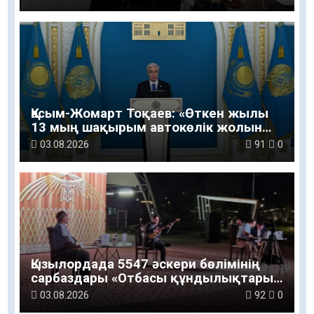
Қасым-Жомарт Тоқаев: «Өткен жылы
13 мың шақырым автокөлік жолын
салу және жөндеу жұмысы
03.08.2026
91
0
жүргізілді»
Қызылордада 5547 әскери бөлімінің
сарбаздары «Отбасы құндылықтары
– ұлт болашағы» атты рухани-мәдени
03.08.2026
92
0
шараға қатысты