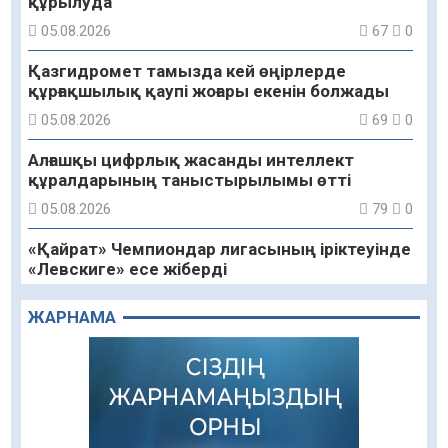
құрылуда
05.08.2026
67
0
Қазгидромет тамызда кей өңірлерде
құрғақшылық қаупі жоғары екенін болжады
05.08.2026
69
0
Алғашқы цифрлық жасанды интеллект
құралдарының таныстырылымы өтті
05.08.2026
79
0
«Қайрат» Чемпиондар лигасының іріктеуінде
«Левскиге» есе жіберді
05.08.2026
71
0
ЖАРНАМА
«Ұлттық нақыш – заманауи панно» атты
шеберлік сағаты өтті
05.08.2026
56
0
Цифрландыру саласын дамыту аясында
салынатын жаңа орталықтың жобасы