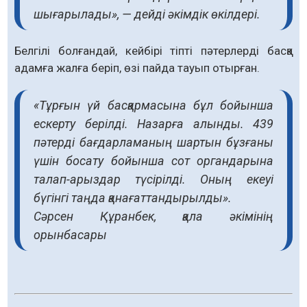
шығарылады», — дейді әкімдік өкілдері.
Белгілі болғандай, кейбірі тіпті пәтерлерді басқа
адамға жалға беріп, өзі пайда тауып отырған.
«Тұрғын үй басқармасына бұл бойынша
ескерту берілді. Назарға алынды. 439
пәтерді бағдарламаның шартын бұзғаны
үшін босату бойынша сот органдарына
талап-арыздар түсірілді. Оның екеуі
бүгінгі таңда қанағаттандырылды».
Сәрсен Құранбек, қала әкімінің
орынбасары