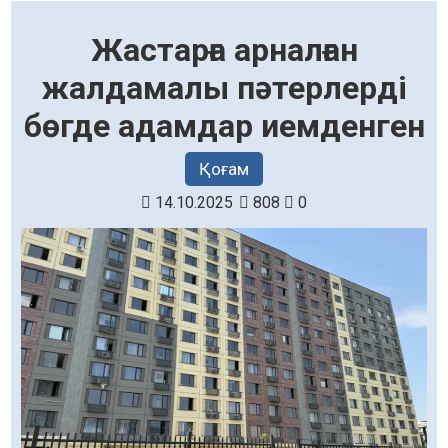
Жастарға арналған
жалдамалы пәтерлерді
бөгде адамдар иемденген
Қоғам
14.10.2025
808
0