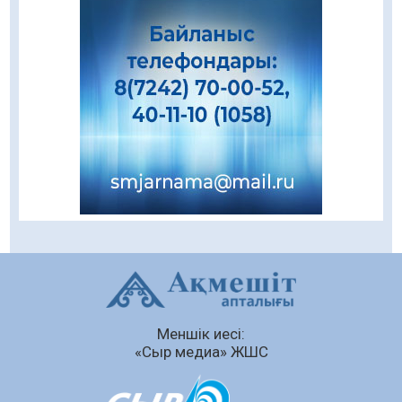
талқыланды
05.08.2026
88
0
Құқықтық статистика және арнайы есепке
алу жөніндегі комитеттің Қызылорда
облысы бойынша департаментінің басшысы
тағайындалды
04.08.2026
78
0
Қазақстандықтардың 72,3%-ы жаңа
Құрылтай үшін дауыс беруге дайын
04.08.2026
65
0
Мектептен – Ұлттық ұлан сапына
04.08.2026
70
0
Ағза донорлығы бойынша ақпараттық-
Меншік иесі:
түсіндіру жұмыстары жүргізілді
«Сыр медиа» ЖШС
04.08.2026
57
0
Трансплантациялық үйлестіру және