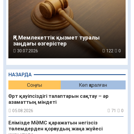
ҚР Мемлекеттік қызмет туралы
заңдағы өзгерістер
30.07.2026
122
0
НАЗАРДА
Соңғы
Көп қаралған
Өрт қауіпсіздігі талаптарын сақтау – әр
азаматтың міндеті
05.08.2026
71
0
Елімізде МӘМС қаражатын негізсіз
төлемдерден қорғаудың жаңа жүйесі