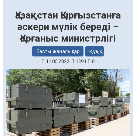
Қазақстан Қырғызстанға
әскери мүлік береді –
Қорғаныс министрлігі
Басты жаңалықтар
Құқық
11.05.2022
1391
0