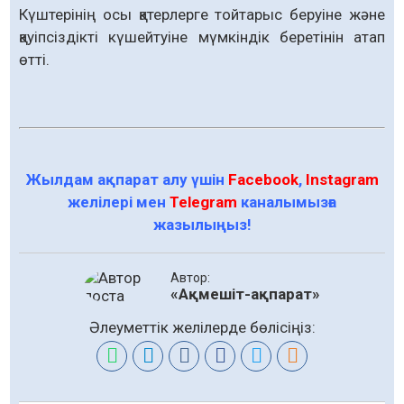
Күштерінің осы қатерлерге тойтарыс беруіне және
қауіпсіздікті күшейтуіне мүмкіндік беретінін атап
өтті.
Жылдам ақпарат алу үшін
Facebook
,
Instagram
желілері мен
Telegram
каналымызға
жазылыңыз!
Автор:
«Ақмешіт-ақпарат»
Әлеуметтік желілерде бөлісіңіз: