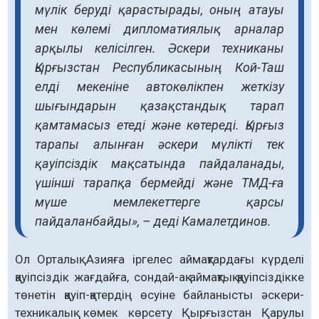
мүлік беруді қарастырады, оның атауы
мен көлемі дипломатиялық арналар
арқылы келісілген. Әскери техниканы
Қырғызстан Республикасының Кой-Таш
елді мекеніне автокөлікпен жеткізу
шығындарын қазақстандық тарап
қамтамасыз етеді және көтереді. Қырғыз
тарапы алынған әскери мүлікті тек
қауіпсіздік мақсатында пайдаланады,
үшінші тарапқа бермейді және ТМД-ға
мүше мемлекеттерге қарсы
пайдаланбайды», – деді Камалетдинов.
Ол Орталық Азияға іргелес аймақтардағы күрделі
қауіпсіздік жағдайға, сондай-ақ аймақтық қауіпсіздікке
төнетін қауіп-қатердің өсуіне байланысты әскери-
техникалық көмек көрсету Қырғызстан Қарулы