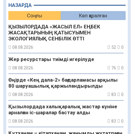
НАЗАРДА
Соңғы
Көп қаралған
ҚЫЗЫЛОРДАДА «ЖАСЫЛ ЕЛ» ЕҢБЕК
ЖАСАҚТАРЫНЫҢ ҚАТЫСУЫМЕН
ЭКОЛОГИЯЛЫҚ СЕНБІЛІК ӨТТІ
08.08.2026
52
0
Жер ресурстары тиімді игерілуде
08.08.2026
76
0
Өңірде «Кең дала-2» бағдарламасы арқылы
80 шаруашылық қаржыландырылды
08.08.2026
83
0
Қызылордада халықаралық жастар күніне
арналған іс-шаралар бастау алды
08.08.2026
83
0
Құтханам – кітапханам, жанымды жұтатпаған