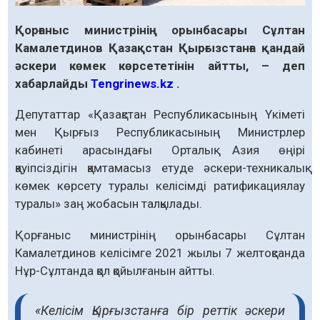
Қорғаныс министрінің орынбасары Сұлтан
Камалетдинов Қазақстан Қырғызстанға қандай
әскери көмек көрсететінін айтты, – деп
хабарлайды
Tengrinews.kz
.
Депутаттар «Қазақстан Республикасының Үкіметі
мен Қырғыз Республикасының Министрлер
кабинеті арасындағы Орталық Азия өңірі
қауіпсіздігін қамтамасыз етуде әскери-техникалық
көмек көрсету туралы келісімді ратификациялау
туралы» заң жобасын талқылады.
Қорғаныс министрінің орынбасары Сұлтан
Камалетдинов келісімге 2021 жылы 7 желтоқсанда
Нұр-Сұлтанда қол қойылғанын айтты.
«Келісім Қырғызстанға бір реттік әскери