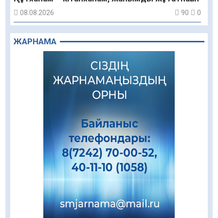
08.08.2026
90
0
Құрылыс қарқыны – қала дамуының айғағы
ЖАРНАМА
08.08.2026
87
0
Зәулім ғимараттарда туған жерді түлеткен
азаматтардың қолтаңбасы бар
08.08.2026
210
0
Еңбегі ерлікпен тең мамандық
08.08.2026
82
0
Даналықтың шырағданы, ой-сананың
шамшырағы
08.08.2026
57
0
Кенеге қарсы залалсыздандыру жұмыстары
жүргізілуде
07.08.2026
75
0