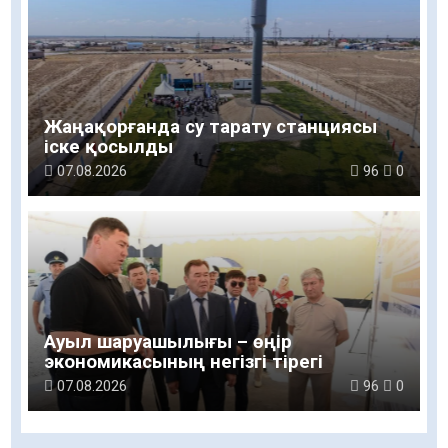
Жаңақорғанда су тарату станциясы
іске қосылды
07.08.2026
96
0
Ауыл шаруашылығы – өңір
экономикасының негізгі тірегі
07.08.2026
96
0