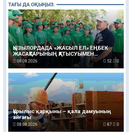
ТАҒЫ ДА ОҚЫҢЫЗ:
ҚЫЗЫЛОРДАДА «ЖАСЫЛ ЕЛ» ЕҢБЕК
ЖАСАҚТАРЫНЫҢ ҚАТЫСУЫМЕН
ЭКОЛОГИЯЛЫҚ СЕНБІЛІК ӨТТІ
08.08.2026
52
0
Құрылыс қарқыны – қала дамуының
айғағы
08.08.2026
87
0