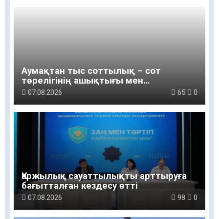
Аумақтан тыс соттылық – сот
төрелігінің ашықтығы мен
қолжетімділігін арттыру құралы
07.08.2026
65
0
Қаржылық сауаттылықты арттыруға
бағытталған кездесу өтті
07.08.2026
98
0