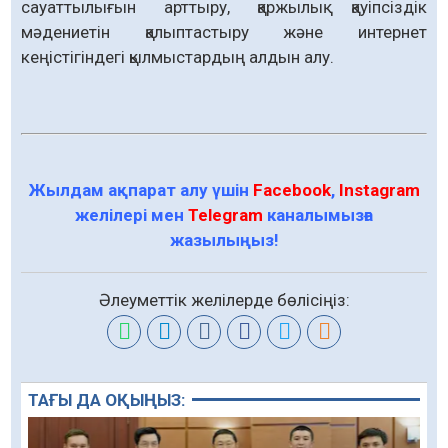
сауаттылығын арттыру, қаржылық қауіпсіздік
мәдениетін қалыптастыру және интернет
кеңістігіндегі қылмыстардың алдын алу.
Жылдам ақпарат алу үшін
Facebook
,
Instagram
желілері мен
Telegram
каналымызға
жазылыңыз!
Әлеуметтік желілерде бөлісіңіз:
ТАҒЫ ДА ОҚЫҢЫЗ: