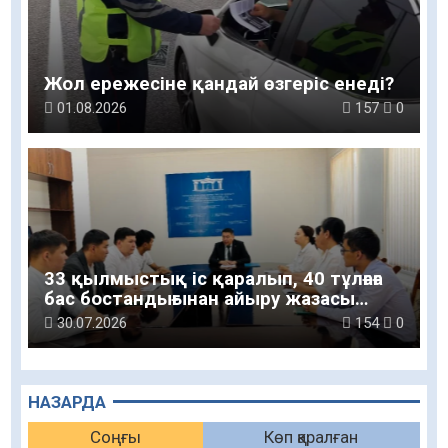
Жол ережесіне қандай өзгеріс енеді?
01.08.2026
157
0
33 қылмыстық іс қаралып, 40 тұлғаға
бас бостандығынан айыру жазасы
тағайындалды
30.07.2026
154
0
НАЗАРДА
Соңғы
Көп қаралған