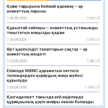
Қоғам тағдырына бейжай қарамау – әр
азаматтың парызы
06.08.2026
64
0
Құрылтай сайлауы – азаматтық ұстанымды
танытатын маңызды қадам
06.08.2026
69
0
Өрт қауіпсіздігі талаптарын сақтау – әр
азаматтың міндеті
05.08.2026
98
0
Елімізде МӘМС қаражатын негізсіз
төлемдерден қорғаудың жаңа жүйесі
құрылуда
05.08.2026
104
0
Қазгидромет тамызда кей өңірлерде
құрғақшылық қаупі жоғары екенін болжады