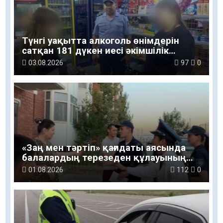
Түнгі уақытта алкоголь өнімдерін
сатқан 181 дүкен иесі әкімшілік
жауапкершілікке тартылды
03.08.2026
97
0
«Заң мен тәртіп» қағидаты аясында
балалардың терезеден құлауының
алдын алу бойынша
01.08.2026
112
0
профилактикалық іс-шара өткізілді