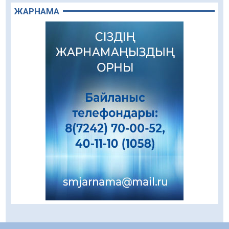
05.08.2026
83
0
ЖАРНАМА
Алғашқы цифрлық жасанды интеллект
құралдарының таныстырылымы өтті
05.08.2026
99
0
«Қайрат» Чемпиондар лигасының іріктеуінде
«Левскиге» есе жіберді
05.08.2026
85
0
«Ұлттық нақыш – заманауи панно» атты
шеберлік сағаты өтті
05.08.2026
71
0
Цифрландыру саласын дамыту аясында
салынатын жаңа орталықтың жобасы
талқыланды
05.08.2026
109
0
Құқықтық статистика және арнайы есепке
алу жөніндегі комитеттің Қызылорда