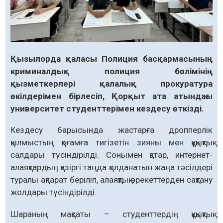
Қызылорда қаласы Полиция басқармасының
криминалдық полиция бөлімінің
қызметкерлері қалалық прокуратура
өкілдерімен бірлесіп, Қорқыт ата атындағы
университет студенттерімен кездесу өткізді.
Кездесу барысында жастарға дропперлік
қылмыстың қоғамға тигізетін зияны мен құқықтық
салдары түсіндірілді. Сонымен қатар, интернет-
алаяқтардың қазіргі таңда қолданатын жаңа тәсілдері
туралы ақпарат беріліп, алаяқтық әрекеттерден сақтану
жолдары түсіндірілді.
Шараның мақсаты – студенттердің құқықтық