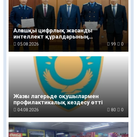
Алғашқы цифрлық жасанды
интеллект құралдарының
таныстырылымы өтті
05.08.2026
99
0
Жазғы лагерьде оқушылармен
профилактикалық кездесу өтті
04.08.2026
80
0