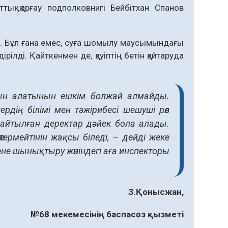
ық қорғау подполковнигі Бейбітхан Спанов
ы. Бұл ғана емес, суға шомылу маусымындағы
рілді. Қайткенмен де, қауіптің бетін қайтаруда
ын алатынын ешкім болжай алмайды.
рдің білімі мен тәжірибесі шешуші рөл
н айтылған деректар дәйек бола алады.
ермейтінін жақсы біледі, – дейді жеке
не шынықтыру жөніндегі аға инспекторы
З.Қонысжан,
№68 мекемесінің баспасөз қызметі