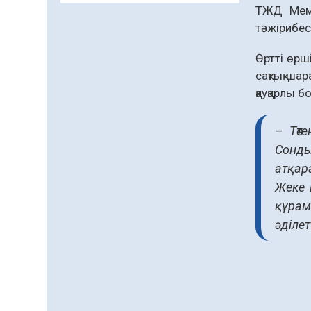
ТЖД Мемл
Жаңақорғанда су тарату
тәжірибесі
станциясы іске қосылды
07.08.2026
71
0
Өртті өрш
сақтық шар
Ауыл шаруашылығы – өңір
экономикасының негізгі
қауқарлы б
тірегі
07.08.2026
72
0
– Төт
Сонды
5547 әскери бөлімінде
«Алғашқы қызмет күні» іс-
атқар
шарасы өтті
Жеке 
07.08.2026
72
0
құрам
әділет
Қоғам тағдырына бейжай
қарамау – әр азаматтың
парызы
06.08.2026
77
0
Құрылтай сайлауы –