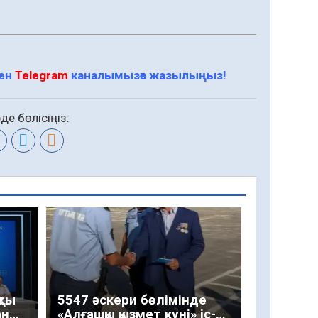
мен
Telegram
каналымызға жазылыңыз!
де бөлісіңіз:
қты
5547 әскери бөлімінде
ан
«Алғашқы қызмет күні» іс-