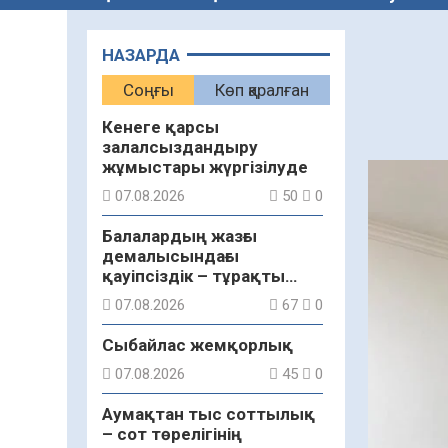
НАЗАРДА
Соңғы
Көп қаралған
Кенеге қарсы
залалсыздандыру
жұмыстары жүргізілуде
07.08.2026
50
0
Балалардың жазғы
демалысындағы
қауіпсіздік – тұрақты
бақылауда
07.08.2026
67
0
Сыбайлас жемқорлық
07.08.2026
45
0
Аумақтан тыс соттылық
– сот төрелігінің