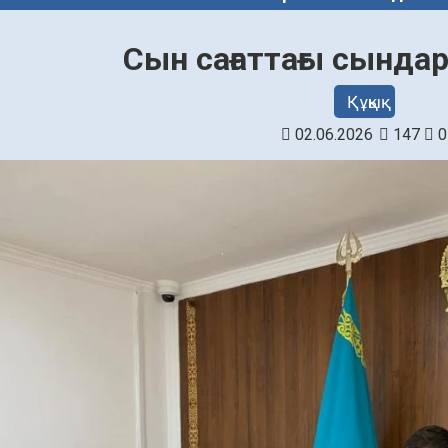
Сын сағаттағы сында
Құқық
02.06.2026
147
0