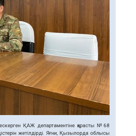
 ескерген ҚАЖ департаментіне қарасты №68
дістерін жетілдірді. Яғни, Қызылорда облысы