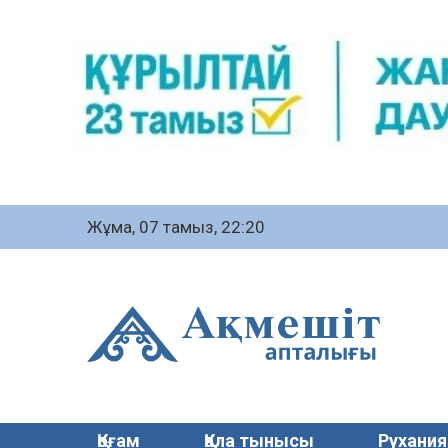
Жұма, 07 тамыз, 22:20
Қоғам
Қала тынысы
Рухания