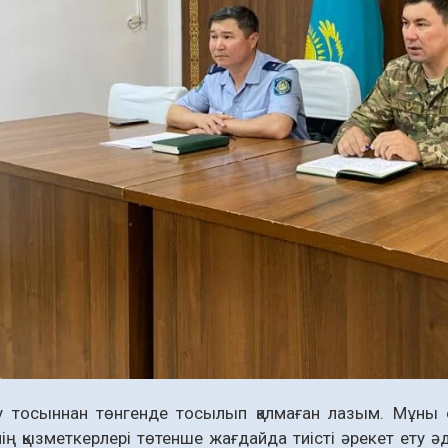
ау тосыннан төнгенде тосылып қалмаған лазым. Мұны
ің қызметкерлері төтенше жағдайда тиісті әрекет ету ә