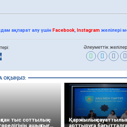
дам ақпарат алу үшін
Facebook
,
Instagram
желілері 
Әлеуметтік желілер
тері:
А ОҚЫҢЫЗ:
қтан тыс соттылық –
Қаржылық сауаттылы
төрелігінің ашықтығы
арттыруға бағытталғ