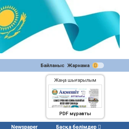
№58
(2270)
04.08.2026
Байланыс
Жарнама
Жаңа шығарылым
PDF мұрағаты
Newspaper
Басқа бөлімдер