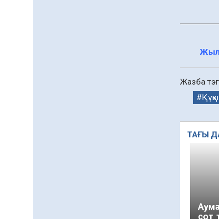
азаматтық ұстанымды
танытатын маңызды
қадам
06.08.2026
78
0
Қызылордада «Саналы
Жыл
ұрпақ – жарқын
болашақ» атты
кеңейтілген мәжіліс өтті
Жазба тэг
06.08.2026
75
0
Құқық
Open Air: Қызылорда
облысы полиция
департаменті 20 мыңнан
астам көрерменнің
ТАҒЫ Д
06.08.2026
56
0
қауіпсіздігін қамтамасыз
етті
Барлық жаңалық
Аума
сот 