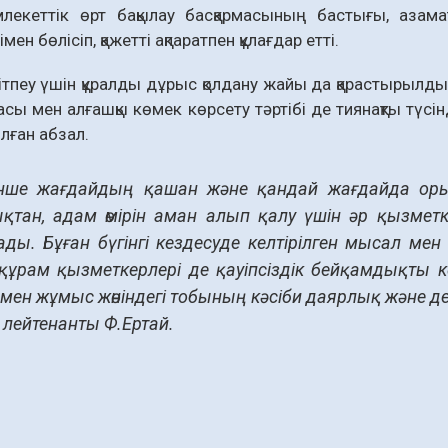
екеттік өрт бақылау басқармасының бастығы, азаматт
мен бөлісіп, қажетті ақпаратпен құлағдар етті.
ітпеу үшін құралды дұрыс қолдану жайы да қарастырылд
асы мен алғашқы көмек көрсету тәртібі де тиянақты түсінді
олған абзал.
енше жағдайдың қашан және қандай жағдайда ор
қтан, адам өмірін аман алып қалу үшін әр қызметке
ады. Бұған бүгінгі кездесуде келтірілген мысал ме
құрам қызметкерлері де қауіпсіздік бейқамдықты көт
мен жұмыс жөніндегі тобының кәсіби даярлық және де
 лейтенанты Ф.Ертай.