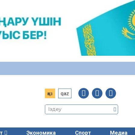
қаз
qaz
т
Экономика
Спорт
Медиа