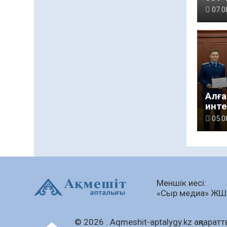
мен 
07.0
артт
Алға
инте
тан
05.0
Меншік иесі:
«Сыр медиа» Ж
© 2026 . Аqmeshit-aptalygy.kz ақпараттық